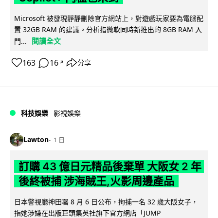
Microsoft 被發現靜靜刪除官方網站上，對遊戲玩家要為電腦配
置 32GB RAM 的建議。分析指微軟同時新推出的 8GB RAM 入
閱讀全文
門...
163
16
分享
↗
科技娛樂
影視娛樂
Lawton
1 日
訂購 43 億日元精品後棄單 大阪女 2 年
後終被捕 涉海賊王,火影周邊產品
日本警視廳神田署 8 月 6 日公布，拘捕一名 32 歲大阪女子，
指她涉嫌在出版巨頭集英社旗下官方網店「JUMP