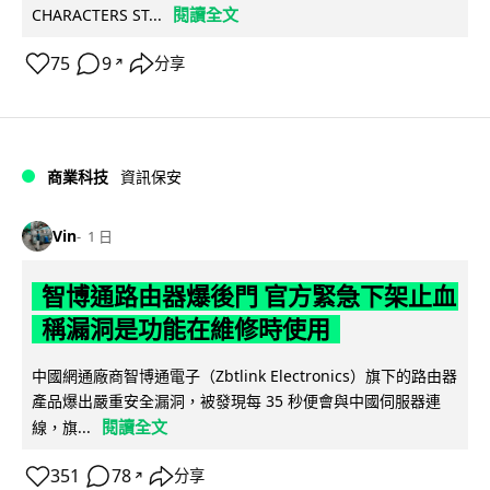
閱讀全文
CHARACTERS ST...
75
9
分享
↗
商業科技
資訊保安
Vin
1 日
智博通路由器爆後門 官方緊急下架止血
稱漏洞是功能在維修時使用
中國網通廠商智博通電子（Zbtlink Electronics）旗下的路由器
產品爆出嚴重安全漏洞，被發現每 35 秒便會與中國伺服器連
閱讀全文
線，旗...
351
78
分享
↗