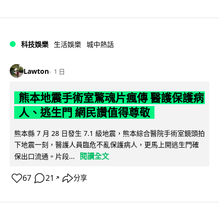
科技娛樂
生活娛樂
城中熱話
Lawton
1 日
熊本地震手術室驚魂片瘋傳 醫護保護病
人、逃生門 網民讚值得尊敬
熊本縣 7 月 28 日發生 7.1 級地震，熊本綜合醫院手術室鏡頭拍
下地震一刻，醫護人員臨危不亂保護病人，更馬上開逃生門確
閱讀全文
保出口流通。片段...
67
21
分享
↗