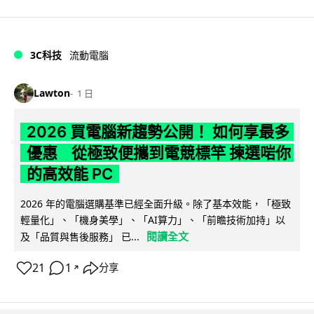
3C科技
流動電腦
Lawton
1 日
2026 買電腦新趨勢公開！ 如何享最多
優惠 從極致便攜到電競標竿 揀選啱你
的高效能 PC
2026 年的電腦選購基準已經全面升級。除了基本效能，「極致
輕量化」、「機身美學」、「AI算力」、「前瞻技術加持」以
閱讀全文
及「品質與售後服務」 已...
21
1
分享
↗