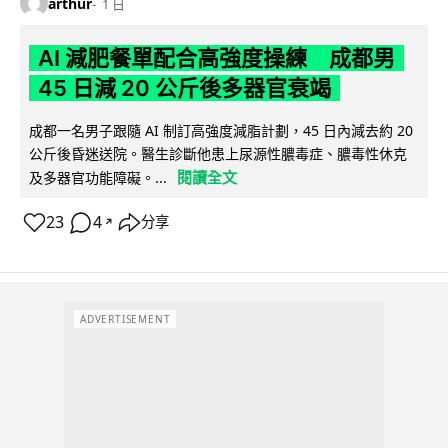
arthur
1 日
AI 減肥餐單配合高強度操練 成都男
45 日減 20 公斤後多器官衰竭
成都一名男子跟隨 AI 制訂高強度減脂計劃，45 日內減去約 20
公斤後昏迷送院。醫生診斷他患上尿源性膿毒症、膿毒性休克
閱讀全文
及多器官功能障礙。...
23
4
分享
↗
ADVERTISEMENT