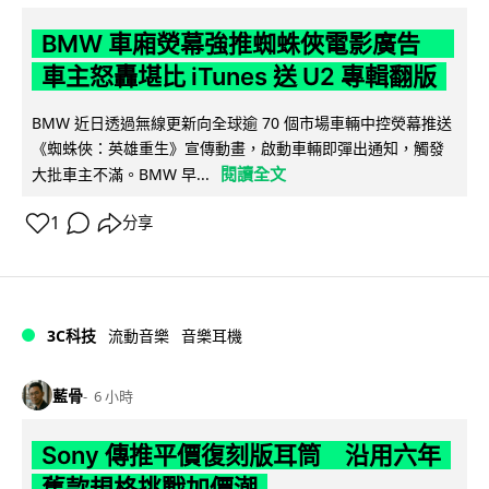
BMW 車廂熒幕強推蜘蛛俠電影廣告
車主怒轟堪比 iTunes 送 U2 專輯翻版
BMW 近日透過無線更新向全球逾 70 個市場車輛中控熒幕推送
《蜘蛛俠：英雄重生》宣傳動畫，啟動車輛即彈出通知，觸發
閱讀全文
大批車主不滿。BMW 早...
1
分享
3C科技
流動音樂
音樂耳機
藍骨
6 小時
Sony 傳推平價復刻版耳筒 沿用六年
舊款規格挑戰加價潮