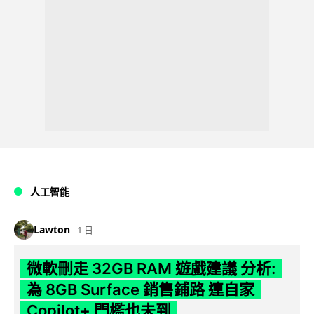
人工智能
Lawton
1 日
微軟刪走 32GB RAM 遊戲建議 分析:
為 8GB Surface 銷售鋪路 連自家
Copilot+ 門檻也未到