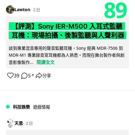
89
Lawton
2 日
【評測】Sony IER-M500 入耳式監聽
耳機：現場拍攝、後製監聽與人聲利器
談到專業混音專用的聲音監聽耳機，Sony 經典 MDR-7506 到
MDR-M1 專業錄音室耳機都為人熟悉。而現在舞台製作者與創
閱讀全文
意影像製作...
39
5
分享
↗
科技娛樂
遊戲情報
天恩
2 日