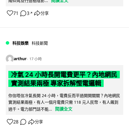
閱讀全文
陽仰角及行道樹陰影...
71
3
分享
↗
科技娛樂
科技新聞
arthur
17 小時
冷氣 24 小時長開電費更平？內地網民
實測結果兩極 專家拆解慳電邏輯
你信唔信冷氣長開 24 小時，電費反而平過開開關關？內地網民
實測結果兩極，有人一個月電費只需 118 元人民幣，有人飆到
閱讀全文
過千。電力部門話不能...
28
分享