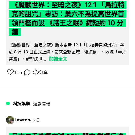
《魔獸世界：至暗之夜》12.1 「烏拉特
克的詛咒」專訪：巢穴不為提高世界首
領門檻而設 《諸王之眠》縮短約 10 分
鐘
《魔獸世界：至暗之夜》版本更新 12.1「烏拉特克的詛咒」將
於 8 月 13 日正式上線，帶來全新區域「盤蛇島」、地城「毒牙
閱讀全文
祭壇」、新型態世...
116
分享
科技娛樂
遊戲情報
Lawton
2 日