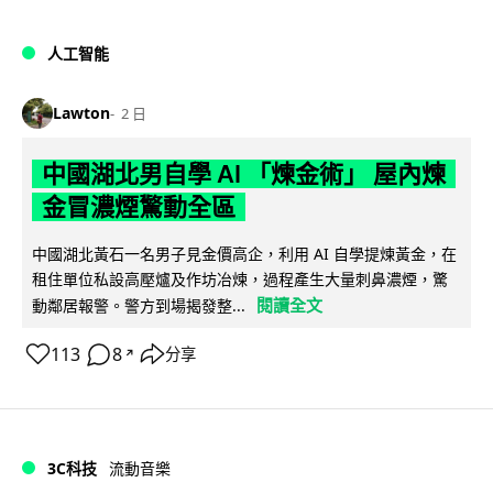
人工智能
Lawton
2 日
中國湖北男自學 AI 「煉金術」 屋內煉
金冒濃煙驚動全區
中國湖北黃石一名男子見金價高企，利用 AI 自學提煉黃金，在
租住單位私設高壓爐及作坊冶煉，過程產生大量刺鼻濃煙，驚
閱讀全文
動鄰居報警。警方到場揭發整...
113
8
分享
↗
3C科技
流動音樂