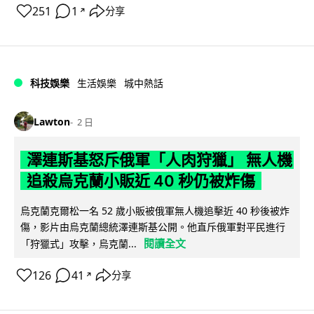
251
1
分享
↗
科技娛樂
生活娛樂
城中熱話
Lawton
2 日
澤連斯基怒斥俄軍「人肉狩獵」 無人機
追殺烏克蘭小販近 40 秒仍被炸傷
烏克蘭克爾松一名 52 歲小販被俄軍無人機追擊近 40 秒後被炸
傷，影片由烏克蘭總統澤連斯基公開。他直斥俄軍對平民進行
閱讀全文
「狩獵式」攻擊，烏克蘭...
126
41
分享
↗