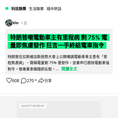
科技娛樂
生活娛樂
城中熱話
Vin
1 日
特朗普嘲電動車主有里程病 剩 75% 電
量即焦慮發作 狂言一手終結電車指令
特朗普在拉斯維加斯造勢大會上公開嘲諷電動車車主患有「里
程焦慮病」，聲稱電量剩 75% 便發作，並重申已廢除電動車強
閱讀全文
制令。惟專業車媒隨即反駁，...
608
270
分享
↗
ADVERTISEMENT