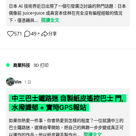
日本 AI 技術界近日出現了一個引發廣泛討論的熱門話題：日本
偶像前 Juice=Juice 成員宮本佳林在完全沒有編程經驗的情況
閱讀全文
下，僅憑藉與...
571
49
分享
↗
商業科技
3D 打印
Vin
1 日
中三巴士鐵路迷 自製紙皮遙控巴士 門,
水撥識郁 + 實時GPS報站
如果你熱愛一件事，你會熱愛到怎樣的程度？一位就讀中三的
巴士鐵路迷，選擇由零開始，把自己的興趣一步步變成真正可
閱讀全文
以運作的作品。他以紙皮親手製作出...