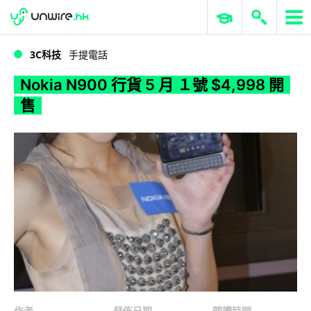
WWDC 2026
GenAI 與雲端科技專區
ERP 與商業 AI
Nokia N900 行貨 5 月 １號 $4,998 開售
3C科技
手提電話
Nokia N900 行貨 5 月 １號 $4,998 開
售
作者
發佈日期
閱讀時間