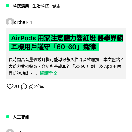
科技娛樂
生活科技
健康
arthur
1 日
AirPods 用家注意聽力響紅燈 醫學界籲
耳機用戶謹守「60-60」鐵律
長時間高音量佩戴耳機可能導致永久性噪音性聽損。本文盤點 4
大聽力受損警號，介紹科學護耳的「60-60 原則」及 Apple 內
閱讀全文
置防護功能，...
20
分享
人工智能