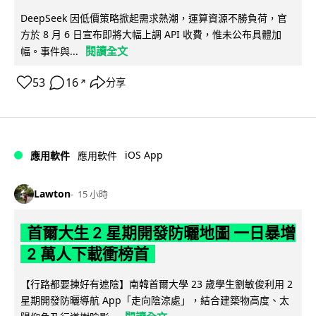
DeepSeek 因低價策略掀起需求熱潮，運算資源不勝負荷，官
方於 8 月 6 日宣布即將大幅上調 API 收費，惟未公布具體加
閱讀全文
幅。事件與...
53
16
分享
↗
iOS App
應用軟件
應用軟件
Lawton
15 小時
首爾大生 2 星期開發防曬地圖 一日暴增
2 萬人下載衝榜首
【行路都要揀好有遮陰】南韓首爾大學 23 歲學生劉敏俊利用 2
星期開發防曬導航 App「走向陰涼處」，結合建築物高度、太