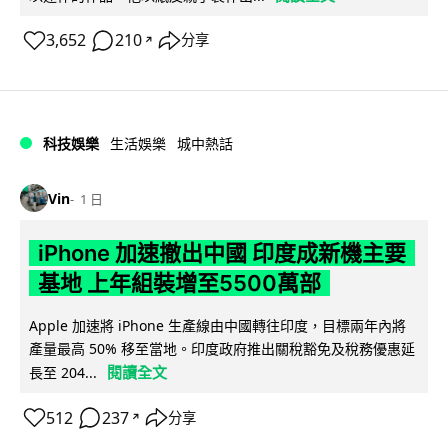
3,652
210
分享
↗
科技娛樂
生活娛樂
城中熱話
Vin
1 日
iPhone 加速撤出中國 印度成新機主要
基地 上年組裝增至5500萬部
Apple 加速將 iPhone 生產線由中國轉往印度，目標兩年內將
產量最高 50% 移至當地。印度政府推出關稅豁免及稅務優惠延
閱讀全文
長至 204...
512
237
分享
↗