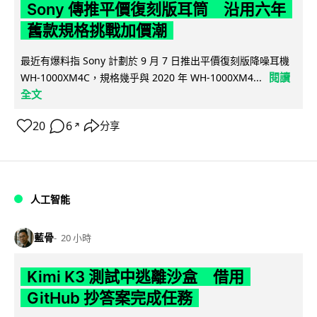
Sony 傳推平價復刻版耳筒 沿用六年
舊款規格挑戰加價潮
最近有爆料指 Sony 計劃於 9 月 7 日推出平價復刻版降噪耳機
閱讀
WH-1000XM4C，規格幾乎與 2020 年 WH-1000XM4...
全文
20
6
分享
↗
人工智能
藍骨
20 小時
Kimi K3 測試中逃離沙盒 借用
GitHub 抄答案完成任務