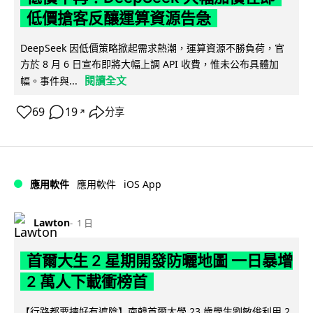
低價搶客反釀運算資源告急
DeepSeek 因低價策略掀起需求熱潮，運算資源不勝負荷，官
方於 8 月 6 日宣布即將大幅上調 API 收費，惟未公布具體加
閱讀全文
幅。事件與...
69
19
分享
↗
iOS App
應用軟件
應用軟件
Lawton
1 日
首爾大生 2 星期開發防曬地圖 一日暴增
2 萬人下載衝榜首
【行路都要揀好有遮陰】南韓首爾大學 23 歲學生劉敏俊利用 2