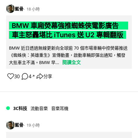
藍骨
18 小時
BMW 車廂熒幕強推蜘蛛俠電影廣告
車主怒轟堪比 iTunes 送 U2 專輯翻版
BMW 近日透過無線更新向全球逾 70 個市場車輛中控熒幕推送
《蜘蛛俠：英雄重生》宣傳動畫，啟動車輛即彈出通知，觸發
閱讀全文
大批車主不滿。BMW 早...
30
4
分享
↗
3C科技
流動音樂
音樂耳機
藍骨
19 小時