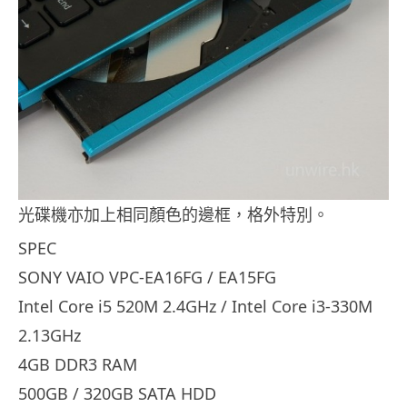
光碟機亦加上相同顏色的邊框，格外特別。
SPEC
SONY VAIO VPC-EA16FG / EA15FG
Intel Core i5 520M 2.4GHz / Intel Core i3-330M
2.13GHz
4GB DDR3 RAM
500GB / 320GB SATA HDD