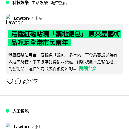
科技娛樂
生活娛樂
城中熱話
Lawton
1 小時
港鐵紅磡站現「黐地銀包」 原來是藝術
品呃足全港市民兩年
港鐵紅磡站月台一個銀色「銀包」多年來一再令乘客誤以為有
人遺失財物，事主原本打算拾起交還，卻發現原來是黏在地上
閱讀全文
的藝術品。這件名為《失而復得》的...
分享
人工智能
Lawton
2 小時