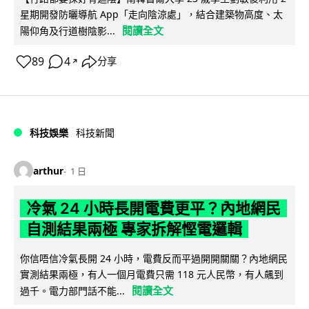
星期開發防曬導航 App「走向陰涼處」，結合建築物高度、太
閱讀全文
陽仰角及行道樹陰影...
89
4
分享
↗
科技娛樂
科技新聞
arthur
1 日
冷氣 24 小時長開電費更平？內地網民
自測結果兩極 專家拆解慳電邏輯
你信唔信冷氣長開 24 小時，電費反而平過開開關關？內地網民
實測結果兩極，有人一個月電費只需 118 元人民幣，有人飆到
閱讀全文
過千。電力部門話不能...