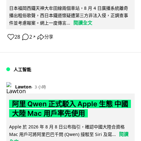
日本福岡西鐵天神大牟田線兩個車站，8 月 4 日廣播系統離奇
播出粗俗歌聲，西日本鐵道懷疑遭第三方非法入侵，正調查事
閱讀全文
件並考慮報案。網上一度傳言...
28
2
分享
↗
人工智能
Lawton
3 小時
阿里 Qwen 正式駁入 Apple 生態 中國
大陸 Mac 用戶率先使用
Apple 於 2026 年 8 月 8 日公布指引，確認中國大陸合資格
閱讀
Mac 用戶可將阿里巴巴千問 (Qwen) 接駁至 Siri 及寫...