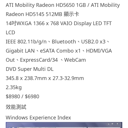
ATI Mobility Radeon HD5650 1GB / ATI Mobility
Radeon HD5145 512MB 顯示卡
14吋WXGA 1366 x 768 VAIO Display LED TFT
LCD
IEEE 802.11b/g/n、Bluetooth、USB2.0 x3、
Gigabit LAN、eSATA Combo x1、HDMI/VGA
Out、ExpressCard/34 、WebCam
DVD Super Multi DL
345.8 x 238.7mm x 27.3-32.9mm
2.35kg
$8980 / $6980
效能測試
Windows Experience Index