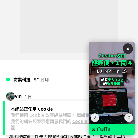
×
商業科技
3D 打印
Vin
1 日
本網站正使用 Cookie
中三巴士鐵路迷 自製紙皮遙控巴士 門,
我們使用 Cookie 改善網站體驗。 繼續使用
🎵
⛶
我們的網站即表示您同意我們的
Cookie 政
水撥識郁 + 實時GPS報站
策
。
📖 詳細評測
→
如果你熱愛一件事，你會熱愛到怎樣的程度？一位就讀中三的