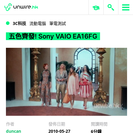
WWDC 2026
GenAI 與雲端科技專區
ERP 與商業 AI
五色齊發! Sony VAIO EA16FG
3C科技
流動電腦
筆電測試
五色齊發! Sony VAIO EA16FG
作者
發佈日期
閱讀時間
duncan
2010-05-27
6分鐘