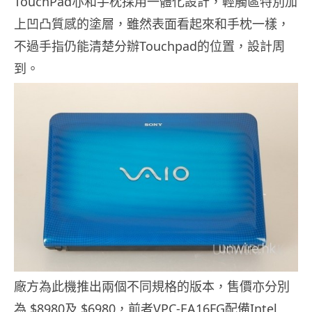
TouchPad亦和手枕採用一體化設計，輕觸區特別加
上凹凸質感的塗層，雖然表面看起來和手枕一樣，
不過手指仍能清楚分辦Touchpad的位置，設計周
到。
廠方為此機推出兩個不同規格的版本，售價亦分別
為 $8980及 $6980，前者VPC-EA16FG配備Intel