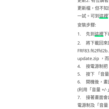
更新2: 有位讀者提
更新檔，但不知
一試。可到
這裡
安裝步驟:
1. 先到
這裡
下
2. 將下載回來的 si
FRF83.f62ff
update.zip 
4. 按電源制把 N
5. 按下 「音量
6. 開機後，
(利用「音量 +/
7. 接著畫面
電源制及「音量 