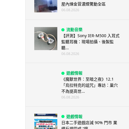
屋內煉金冒濃煙驚動全區
06.08.2026
流動音樂
【評測】Sony IER-M500 入耳式
監聽耳機：現場拍攝、後製監
聽...
06.08.2026
遊戲情報
《魔獸世界：至暗之夜》12.1
「烏拉特克的詛咒」專訪：巢穴
不為提高世...
06.08.2026
遊戲情報
日本二手遊戲店減 90% 門市 業
績反增四成 “懷...