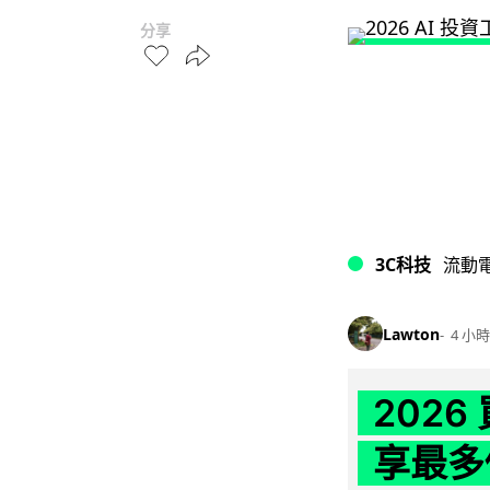
分享
3C科技
流動
Lawton
4 小時
202
享最多