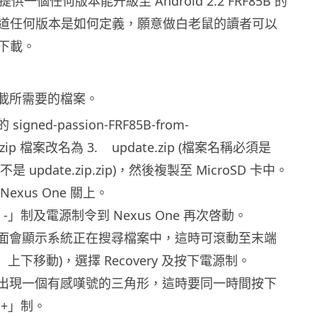
供一個任何版本能升級至 Android 2.2 FRF85B 的
道任何版本是如何定義，願意做白老鼠的讀者可以
下載。
載所需要的檔案。
gned-passion-FRF85B-from-
d2b.zip 檔案改名為 3. update.zip (檔案名稱必須是
，而不是 update.zip.zip)，然後複製至 MicroSD 卡中。
exus One 關上。
 -」制及電源制令到 Nexus One 再次啓動。
畫面會顯示系統正在搜尋檔案中，這時可滾動至末端
-」上下移動)，選擇 Recovery 及按下電源制。
會出現一個有感嘆號的三角形，這時要同一時間按下
+」制。