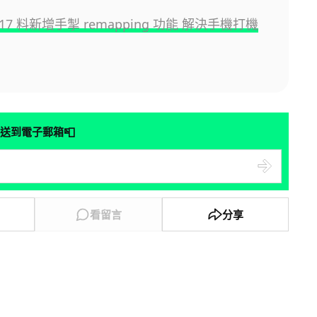
d 17 料新增手掣 remapping 功能 解決手機打機
📮
送到電子郵箱
看留言
分享