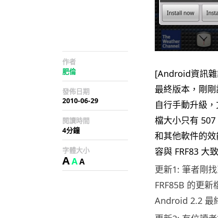
作者
肥倫
[Android資訊雜
最終版本，剛剛
發佈日期
2010-06-29
自行手動升級，文
檔大小只有 507
閱讀時間
4分鐘
和其他軟件的效能
字體大小
容與 FRF83 
A
A
A
更新1: 筆者剛找到由
FRF85B 的更
Android 2.2