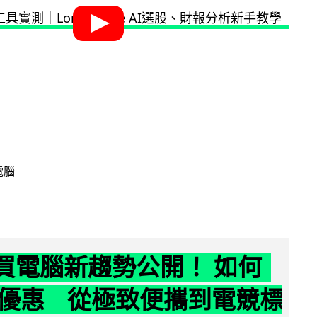
電腦
6 買電腦新趨勢公開！ 如何
優惠 從極致便攜到電競標