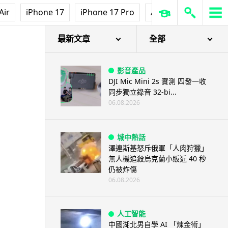
Air
iPhone 17
iPhone 17 Pro
AirPods Pro 3
Ap
最新文章
全部
影音產品
DJI Mic Mini 2s 實測 四發一收
同步獨立錄音 32-bi...
06.08.2026
城中熱話
澤連斯基怒斥俄軍「人肉狩獵」
無人機追殺烏克蘭小販近 40 秒
仍被炸傷
06.08.2026
人工智能
中國湖北男自學 AI 「煉金術」