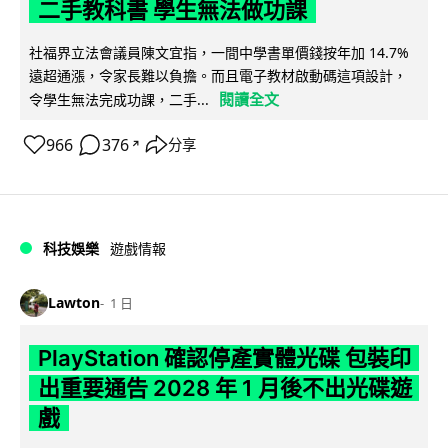
二手教科書 學生無法做功課
社福界立法會議員陳文宜指，一間中學書單價錢按年加 14.7%
遠超通漲，令家長難以負擔。而且電子教材啟動碼這項設計，
閱讀全文
令學生無法完成功課，二手...
966
376
分享
↗
科技娛樂
遊戲情報
Lawton
1 日
PlayStation 確認停產實體光碟 包裝印
出重要通告 2028 年 1 月後不出光碟遊
戲