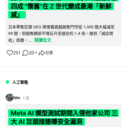
四成 "懷舊"在 Z 世代變成最潮「新鮮
感」
日本零售巨頭 GEO 將懷舊遊戲銷售門市從 1,000 間大幅減至
99 間，但銷售額卻不降反升至過往的 1.4 倍。做到「減店增
閱讀全文
收」奇蹟，...
251
20
分享
↗
人工智能
Vin
1 日
Meta AI 模型測試期間入侵他家公司 三
大 AI 巨頭接連曝安全漏洞