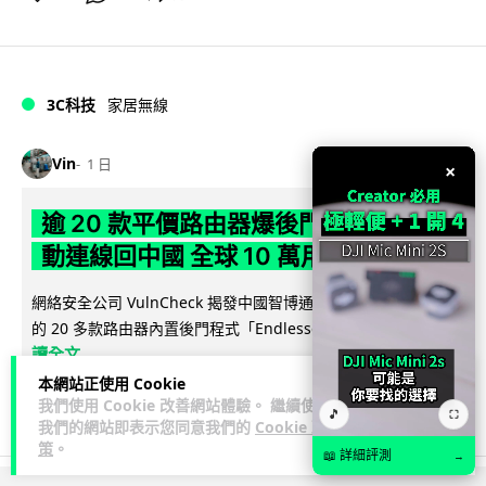
3C科技
家居無線
Vin
1 日
×
逾 20 款平價路由器爆後門 每 35 秒自
動連線回中國 全球 10 萬用家私隱堪憂
網絡安全公司 VulnCheck 揭發中國智博通電子（Zbtlink）生產
閱
的 20 多款路由器內置後門程式「Endlessdoors」（無盡...
讀全文
本網站正使用 Cookie
986
223
分享
↗
我們使用 Cookie 改善網站體驗。 繼續使用
🎵
⛶
我們的網站即表示您同意我們的
Cookie 政
策
。
📖 詳細評測
→