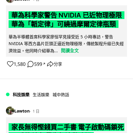
華為科學家警告 NVIDIA 已近物理極限
華為「韜定律」可繞過摩爾定律瓶頸
華為半導體首席科學家廖恒罕見接受近 5 小時專訪，警告
NVIDIA 等西方晶片巨頭正逼近物理極限，傳統製程升級已失經
閱讀全文
濟效益。他同時介紹華為...
1,580
599
分享
↗
科技娛樂
生活娛樂
城中熱話
Lawton
1 日
家長無得慳錢買二手書 電子啟動碼鎖死