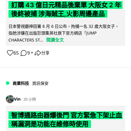
訂購 43 億日元精品後棄單 大阪女 2 年
後終被捕 涉海賊王,火影周邊產品
日本警視廳神田署 8 月 6 日公布，拘捕一名 32 歲大阪女子，
指她涉嫌在出版巨頭集英社旗下官方網店「JUMP
閱讀全文
CHARACTERS ST...
65
9
分享
↗
商業科技
資訊保安
Vin
20 小時
智博通路由器爆後門 官方緊急下架止血
稱漏洞是功能在維修時使用