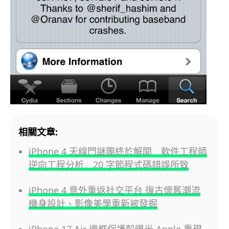
相關文章:
iPhone 4 天線門謎團終於解開 軟件工程師
逆向工程分析 20 字節程式碼錯誤所致
iPhone 4 意外重返社交平台 復古懷舊潮流
機身設計、影像美學重新被發掘