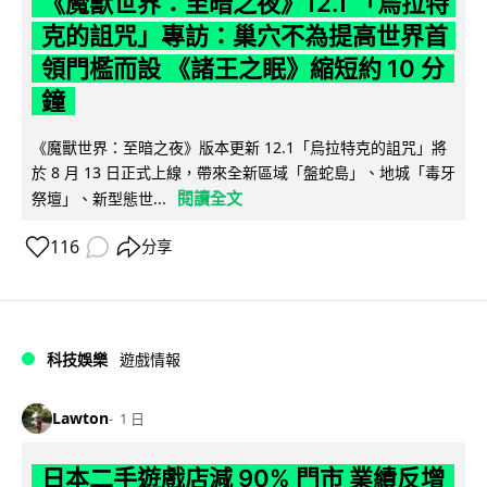
《魔獸世界：至暗之夜》12.1 「烏拉特
克的詛咒」專訪：巢穴不為提高世界首
領門檻而設 《諸王之眠》縮短約 10 分
鐘
《魔獸世界：至暗之夜》版本更新 12.1「烏拉特克的詛咒」將
於 8 月 13 日正式上線，帶來全新區域「盤蛇島」、地城「毒牙
閱讀全文
祭壇」、新型態世...
116
分享
科技娛樂
遊戲情報
Lawton
1 日
日本二手遊戲店減 90% 門市 業績反增