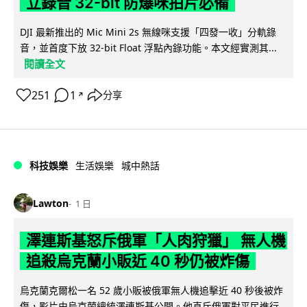
立錄音 32-bit 防爆咪拍片必備
DJI 最新推出的 Mic Mini 2s 無線咪支援「四發一收」分軌錄
音，並首度下放 32-bit Float 浮點內錄功能。本文經實測其...
閱讀全文
251
1
分享
↗
科技娛樂
生活娛樂
城中熱話
Lawton
1 日
澤連斯基怒斥俄軍「人肉狩獵」 無人機
追殺烏克蘭小販近 40 秒仍被炸傷
烏克蘭克爾松一名 52 歲小販被俄軍無人機追擊近 40 秒後被炸
傷，影片由烏克蘭總統澤連斯基公開。他直斥俄軍對平民進行