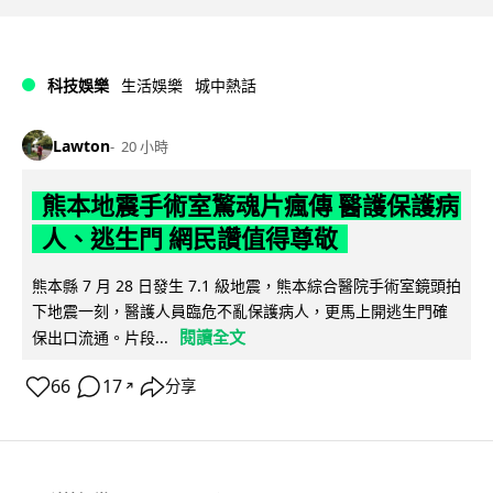
科技娛樂
生活娛樂
城中熱話
Lawton
20 小時
熊本地震手術室驚魂片瘋傳 醫護保護病
人、逃生門 網民讚值得尊敬
熊本縣 7 月 28 日發生 7.1 級地震，熊本綜合醫院手術室鏡頭拍
下地震一刻，醫護人員臨危不亂保護病人，更馬上開逃生門確
閱讀全文
保出口流通。片段...
66
17
分享
↗