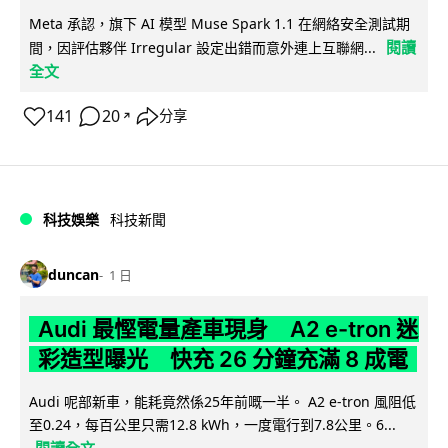
Meta 承認，旗下 AI 模型 Muse Spark 1.1 在網絡安全測試期
閱讀
間，因評估夥伴 Irregular 設定出錯而意外連上互聯網...
全文
141
20
分享
↗
科技娛樂
科技新聞
duncan
1 日
Audi 最慳電量產車現身 A2 e-tron 迷
彩造型曝光 快充 26 分鐘充滿 8 成電
Audi 呢部新車，能耗竟然係25年前嘅一半。 A2 e-tron 風阻低
至0.24，每百公里只需12.8 kWh，一度電行到7.8公里。6...