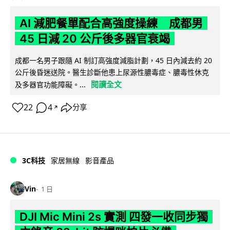
AI 減肥餐單配合高強度操練 成都男
45 日減 20 公斤後多器官衰竭
成都一名男子跟隨 AI 制訂高強度減脂計劃，45 日內減去約 20
公斤後昏迷送院。醫生診斷他患上尿源性膿毒症、膿毒性休克
閱讀全文
及多器官功能障礙。...
22
4
分享
↗
3C科技
家居無線
影音產品
Vin
1 日
DJI Mic Mini 2s 實測 四發一收同步獨