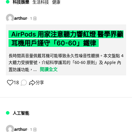
科技娛樂
生活科技
健康
arthur
1 日
AirPods 用家注意聽力響紅燈 醫學界籲
耳機用戶謹守「60-60」鐵律
長時間高音量佩戴耳機可能導致永久性噪音性聽損。本文盤點 4
大聽力受損警號，介紹科學護耳的「60-60 原則」及 Apple 內
閱讀全文
置防護功能，...
18
分享
人工智能
arthur
1 日