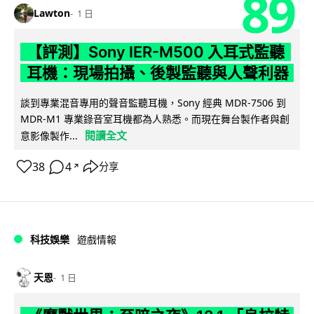
89
Lawton
1 日
【評測】Sony IER-M500 入耳式監聽
耳機：現場拍攝、後製監聽與人聲利器
談到專業混音專用的聲音監聽耳機，Sony 經典 MDR-7506 到
MDR-M1 專業錄音室耳機都為人熟悉。而現在舞台製作者與創
閱讀全文
意影像製作...
38
4
分享
↗
科技娛樂
遊戲情報
天恩
1 日