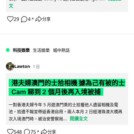
文
29
4
分享
↗
科技娛樂
生活娛樂
城中熱話
Lawton
1 日
港夫婦澳門的士拾相機 據為己有被的士
Cam 睇到 2 個月後再入境被捕
一對香港夫婦今年 5 月遊澳門乘的士拾獲他人遺留相機及電
池，拾遺不報並帶返香港自用。兩人本月 2 日經港珠澳大橋再
閱讀全文
次入境澳門時，被治安警察局...
548
75
分享
↗