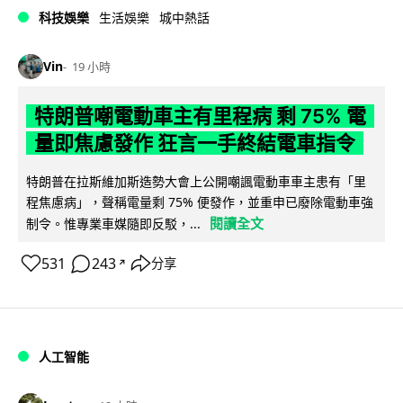
科技娛樂
生活娛樂
城中熱話
Vin
19 小時
特朗普嘲電動車主有里程病 剩 75% 電
量即焦慮發作 狂言一手終結電車指令
特朗普在拉斯維加斯造勢大會上公開嘲諷電動車車主患有「里
程焦慮病」，聲稱電量剩 75% 便發作，並重申已廢除電動車強
閱讀全文
制令。惟專業車媒隨即反駁，...
531
243
分享
↗
人工智能