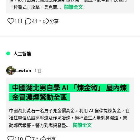
閱讀全文
「狩獵式」攻擊，烏克蘭...
111
41
分享
↗
人工智能
Lawton
1 日
中國湖北男自學 AI 「煉金術」 屋內煉
金冒濃煙驚動全區
中國湖北黃石一名男子見金價高企，利用 AI 自學提煉黃金，在
租住單位私設高壓爐及作坊冶煉，過程產生大量刺鼻濃煙，驚
閱讀全文
動鄰居報警。警方到場揭發整...
110
7
分享
↗