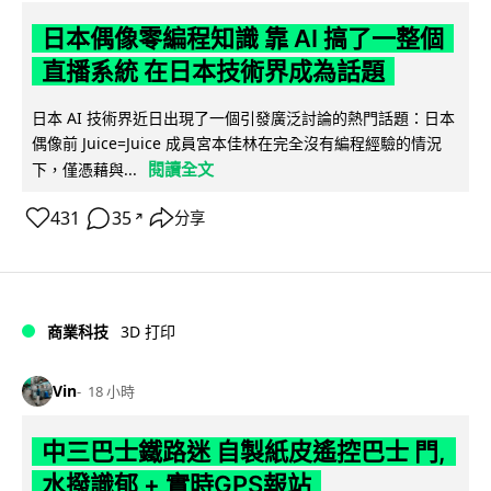
日本偶像零編程知識 靠 AI 搞了一整個
直播系統 在日本技術界成為話題
日本 AI 技術界近日出現了一個引發廣泛討論的熱門話題：日本
偶像前 Juice=Juice 成員宮本佳林在完全沒有編程經驗的情況
閱讀全文
下，僅憑藉與...
431
35
分享
↗
商業科技
3D 打印
Vin
18 小時
中三巴士鐵路迷 自製紙皮遙控巴士 門,
水撥識郁 + 實時GPS報站