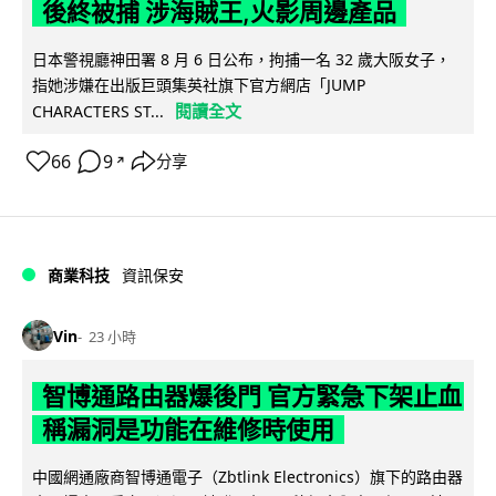
後終被捕 涉海賊王,火影周邊產品
日本警視廳神田署 8 月 6 日公布，拘捕一名 32 歲大阪女子，
指她涉嫌在出版巨頭集英社旗下官方網店「JUMP
閱讀全文
CHARACTERS ST...
66
9
分享
↗
商業科技
資訊保安
Vin
23 小時
智博通路由器爆後門 官方緊急下架止血
稱漏洞是功能在維修時使用
中國網通廠商智博通電子（Zbtlink Electronics）旗下的路由器