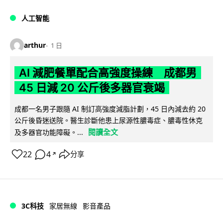
人工智能
arthur
1 日
AI 減肥餐單配合高強度操練 成都男
45 日減 20 公斤後多器官衰竭
成都一名男子跟隨 AI 制訂高強度減脂計劃，45 日內減去約 20
公斤後昏迷送院。醫生診斷他患上尿源性膿毒症、膿毒性休克
閱讀全文
及多器官功能障礙。...
22
4
分享
↗
3C科技
家居無線
影音產品