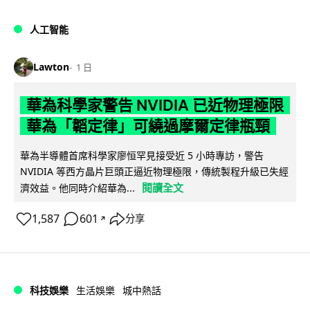
人工智能
Lawton
1 日
華為科學家警告 NVIDIA 已近物理極限
華為「韜定律」可繞過摩爾定律瓶頸
華為半導體首席科學家廖恒罕見接受近 5 小時專訪，警告
NVIDIA 等西方晶片巨頭正逼近物理極限，傳統製程升級已失經
閱讀全文
濟效益。他同時介紹華為...
1,587
601
分享
↗
科技娛樂
生活娛樂
城中熱話