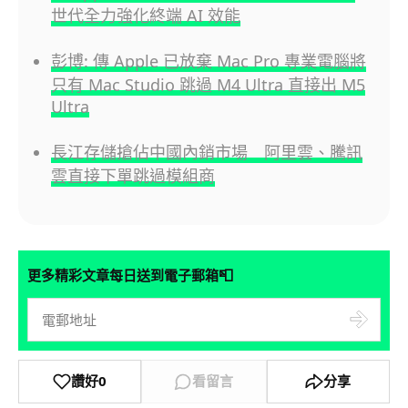
世代全力強化終端 AI 效能
彭博: 傳 Apple 已放棄 Mac Pro 專業電腦將
只有 Mac Studio 跳過 M4 Ultra 直接出 M5
Ultra
長江存儲搶佔中國內銷市場 阿里雲、騰訊
雲直接下單跳過模組商
📮
更多精彩文章每日送到電子郵箱
讚好
0
看留言
分享