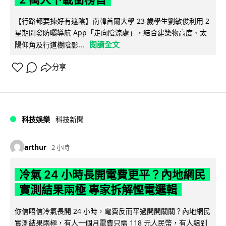
【行路都要揀好有遮陰】南韓首爾大學 23 歲學生劉敏俊利用 2
星期開發防曬導航 App「走向陰涼處」，結合建築物高度、太
閱讀全文
陽仰角及行道樹陰影...
分享
科技娛樂
科技新聞
arthur
2 小時
冷氣 24 小時長開電費更平？內地網民
實測結果兩極 專家拆解慳電邏輯
你信唔信冷氣長開 24 小時，電費反而平過開開關關？內地網民
實測結果兩極，有人一個月電費只需 118 元人民幣，有人飆到