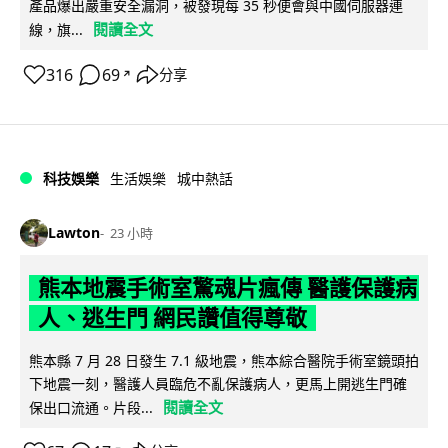
產品爆出嚴重安全漏洞，被發現每 35 秒便會與中國伺服器連
閱讀全文
線，旗...
316
69
分享
↗
科技娛樂
生活娛樂
城中熱話
Lawton
23 小時
熊本地震手術室驚魂片瘋傳 醫護保護病
人、逃生門 網民讚值得尊敬
熊本縣 7 月 28 日發生 7.1 級地震，熊本綜合醫院手術室鏡頭拍
下地震一刻，醫護人員臨危不亂保護病人，更馬上開逃生門確
閱讀全文
保出口流通。片段...