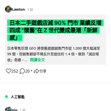
Lawton
1 日
日本二手遊戲店減 90% 門市 業績反增
四成 "懷舊"在 Z 世代變成最潮「新鮮
感」
日本零售巨頭 GEO 將懷舊遊戲銷售門市從 1,000 間大幅減至
99 間，但銷售額卻不降反升至過往的 1.4 倍。做到「減店增
閱讀全文
收」奇蹟，...
252
20
分享
↗
人工智能
Vin
1 日