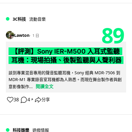
3C科技
流動音樂
89
Lawton
1 日
【評測】Sony IER-M500 入耳式監聽
耳機：現場拍攝、後製監聽與人聲利器
談到專業混音專用的聲音監聽耳機，Sony 經典 MDR-7506 到
MDR-M1 專業錄音室耳機都為人熟悉。而現在舞台製作者與創
閱讀全文
意影像製作...
38
4
分享
↗
科技娛樂
遊戲情報