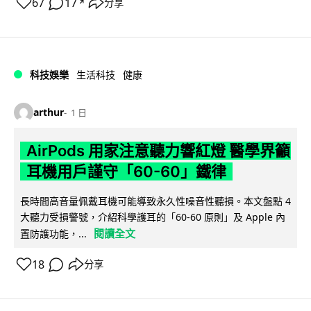
67
17
分享
↗
科技娛樂
生活科技
健康
arthur
1 日
AirPods 用家注意聽力響紅燈 醫學界籲
耳機用戶謹守「60-60」鐵律
長時間高音量佩戴耳機可能導致永久性噪音性聽損。本文盤點 4
大聽力受損警號，介紹科學護耳的「60-60 原則」及 Apple 內
閱讀全文
置防護功能，...
18
分享