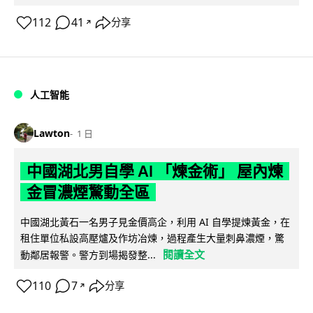
112
41
分享
↗
人工智能
Lawton
1 日
中國湖北男自學 AI 「煉金術」 屋內煉
金冒濃煙驚動全區
中國湖北黃石一名男子見金價高企，利用 AI 自學提煉黃金，在
租住單位私設高壓爐及作坊冶煉，過程產生大量刺鼻濃煙，驚
閱讀全文
動鄰居報警。警方到場揭發整...
110
7
分享
↗