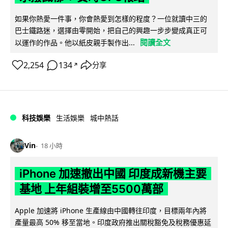
如果你熱愛一件事，你會熱愛到怎樣的程度？一位就讀中三的
巴士鐵路迷，選擇由零開始，把自己的興趣一步步變成真正可
閱讀全文
以運作的作品。他以紙皮親手製作出...
2,254
134
分享
↗
科技娛樂
生活娛樂
城中熱話
Vin
18 小時
iPhone 加速撤出中國 印度成新機主要
基地 上年組裝增至5500萬部
Apple 加速將 iPhone 生產線由中國轉往印度，目標兩年內將
產量最高 50% 移至當地。印度政府推出關稅豁免及稅務優惠延