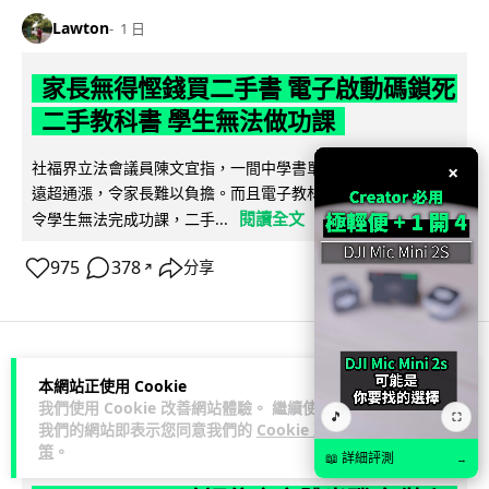
Lawton
1 日
家長無得慳錢買二手書 電子啟動碼鎖死
二手教科書 學生無法做功課
社福界立法會議員陳文宜指，一間中學書單價錢按年加 14.7%
×
遠超通漲，令家長難以負擔。而且電子教材啟動碼這項設計，
閱讀全文
令學生無法完成功課，二手...
975
378
分享
↗
科技娛樂
遊戲情報
本網站正使用 Cookie
我們使用 Cookie 改善網站體驗。 繼續使用
🎵
⛶
我們的網站即表示您同意我們的
Cookie 政
Lawton
1 日
策
。
📖 詳細評測
→