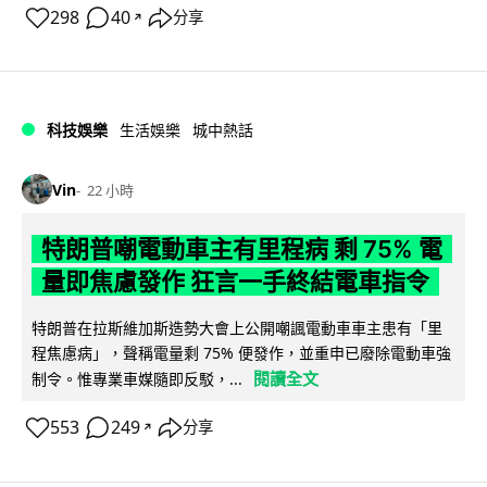
298
40
分享
↗
科技娛樂
生活娛樂
城中熱話
Vin
22 小時
特朗普嘲電動車主有里程病 剩 75% 電
量即焦慮發作 狂言一手終結電車指令
特朗普在拉斯維加斯造勢大會上公開嘲諷電動車車主患有「里
程焦慮病」，聲稱電量剩 75% 便發作，並重申已廢除電動車強
閱讀全文
制令。惟專業車媒隨即反駁，...
553
249
分享
↗