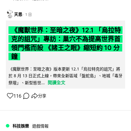
天恩
1 日
《魔獸世界：至暗之夜》12.1 「烏拉特
克的詛咒」專訪：巢穴不為提高世界首
領門檻而設 《諸王之眠》縮短約 10 分
鐘
《魔獸世界：至暗之夜》版本更新 12.1「烏拉特克的詛咒」將
於 8 月 13 日正式上線，帶來全新區域「盤蛇島」、地城「毒牙
閱讀全文
祭壇」、新型態世...
116
分享
科技娛樂
遊戲情報