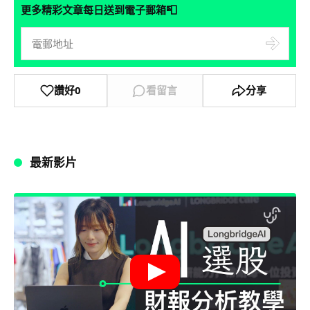
📮
更多精彩文章每日送到電子郵箱
讚好
0
看留言
分享
最新影片