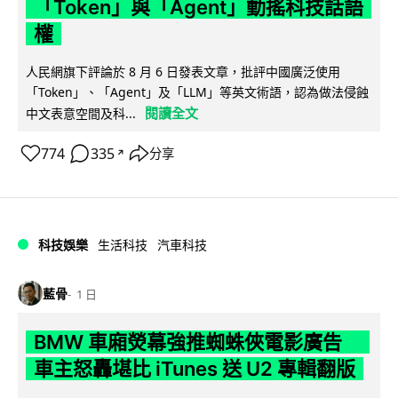
「Token」與「Agent」動搖科技話語
權
人民網旗下評論於 8 月 6 日發表文章，批評中國廣泛使用
「Token」、「Agent」及「LLM」等英文術語，認為做法侵蝕
閱讀全文
中文表意空間及科...
774
335
分享
↗
科技娛樂
生活科技
汽車科技
藍骨
1 日
BMW 車廂熒幕強推蜘蛛俠電影廣告
車主怒轟堪比 iTunes 送 U2 專輯翻版