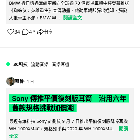
BMW 近日透過無線更新向全球逾 70 個市場車輛中控熒幕推送
《蜘蛛俠：英雄重生》宣傳動畫，啟動車輛即彈出通知，觸發
閱讀全文
大批車主不滿。BMW 早...
34
4
分享
↗
3C科技
流動音樂
音樂耳機
藍骨
1 日
Sony 傳推平價復刻版耳筒 沿用六年
舊款規格挑戰加價潮
最近有爆料指 Sony 計劃於 9 月 7 日推出平價復刻版降噪耳機
閱讀
WH-1000XM4C，規格幾乎與 2020 年 WH-1000XM4...
全文