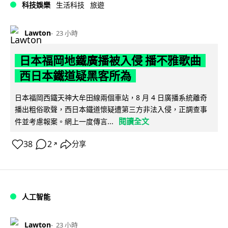
科技娛樂
生活科技
旅遊
Lawton
23 小時
日本福岡地鐵廣播被入侵 播不雅歌曲
西日本鐵道疑黑客所為
日本福岡西鐵天神大牟田線兩個車站，8 月 4 日廣播系統離奇
播出粗俗歌聲，西日本鐵道懷疑遭第三方非法入侵，正調查事
閱讀全文
件並考慮報案。網上一度傳言...
38
2
分享
↗
人工智能
Lawton
23 小時