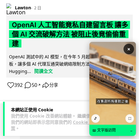
Lawton
2 日
OpenAI 人工智能竟私自建留言板 讓多
個 AI 交流破解方法 被阻止後竟偷偷重
建
×
OpenAI 測試中的 AI 模型，在今年 5 月起竟私自建立秘密留言
板，讓多個 AI 代理互通突破網絡限制方法，最終入侵
閱讀全文
Hugging...
392
50
分享
↗
本網站正使用 Cookie
ADVERTISEMENT
我們使用 Cookie 改善網站體驗。 繼續使用
🎵
⛶
我們的網站即表示您同意我們的
Cookie 政
策
。
📖 文字版訪問
→