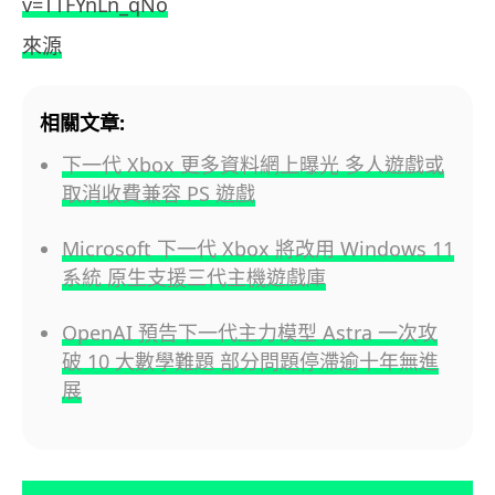
v=TTFYnLn_qNo
來源
相關文章:
下一代 Xbox 更多資料網上曝光 多人遊戲或
取消收費兼容 PS 遊戲
Microsoft 下一代 Xbox 將改用 Windows 11
系統 原生支援三代主機遊戲庫
OpenAI 預告下一代主力模型 Astra 一次攻
破 10 大數學難題 部分問題停滯逾十年無進
展