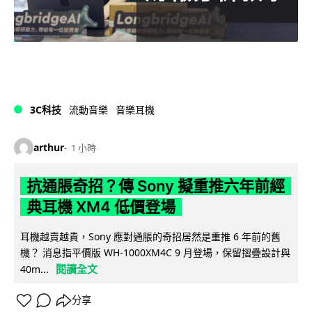
3C科技
流動音樂
音樂耳機
arthur
1 小時
抗通脹奇招？傳 Sony 擬重推六年前經
典耳機 XM4 低價登場
耳機越賣越貴，Sony 應對通脹的奇招居然是重推 6 年前的舊
機？ 消息指平價版 WH-1000XM4C 9 月登場，保留摺疊設計與
閱讀全文
40m...
分享