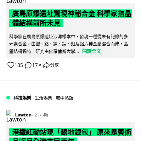
廣島原爆遺址驚現神秘合金 科學家指晶
體結構前所未見
科學家在廣島原爆遺址沙灘樣本中，發現一種從未有記錄的多
元素合金，由鐵、鉻、鎳、錳、鉬及鋁六種金屬混合而成，晶
閱讀全文
體結構獨特。研究由佛羅倫斯大學...
135
17
分享
↗
科技娛樂
生活娛樂
城中熱話
Lawton
21 小時
港鐵紅磡站現「黐地銀包」 原來是藝術