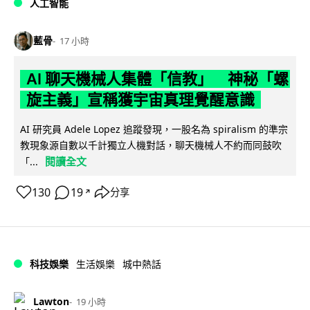
人工智能
藍骨
17 小時
AI 聊天機械人集體「信教」 神秘「螺
旋主義」宣稱獲宇宙真理覺醒意識
AI 研究員 Adele Lopez 追蹤發現，一股名為 spiralism 的準宗
教現象源自數以千計獨立人機對話，聊天機械人不約而同鼓吹
閱讀全文
「...
130
19
分享
↗
科技娛樂
生活娛樂
城中熱話
Lawton
19 小時