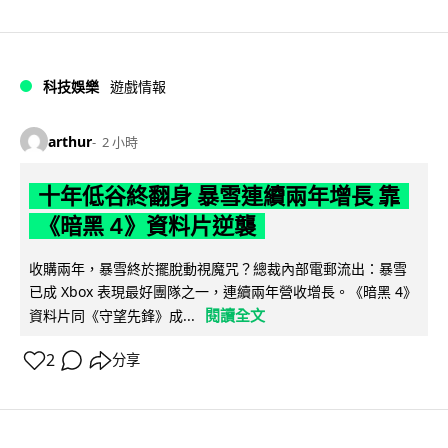
科技娛樂
遊戲情報
arthur
2 小時
十年低谷終翻身 暴雪連續兩年增長 靠
《暗黑 4》資料片逆襲
收購兩年，暴雪終於擺脫動視魔咒？總裁內部電郵流出：暴雪
已成 Xbox 表現最好團隊之一，連續兩年營收增長。《暗黑 4》
閱讀全文
資料片同《守望先鋒》成...
2
分享