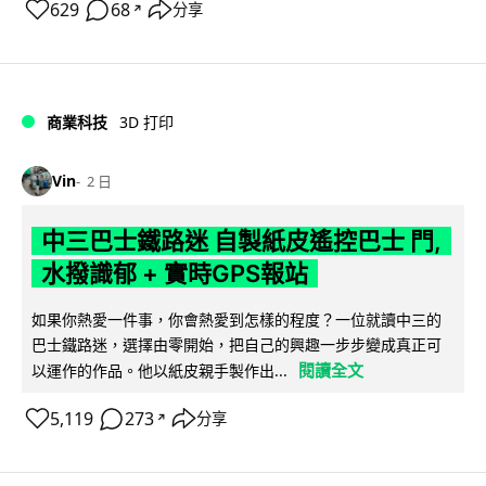
629
68
分享
↗
商業科技
3D 打印
Vin
2 日
中三巴士鐵路迷 自製紙皮遙控巴士 門,
水撥識郁 + 實時GPS報站
如果你熱愛一件事，你會熱愛到怎樣的程度？一位就讀中三的
巴士鐵路迷，選擇由零開始，把自己的興趣一步步變成真正可
閱讀全文
以運作的作品。他以紙皮親手製作出...
5,119
273
分享
↗