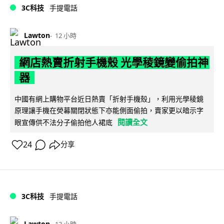
3C科技
手提電話
Lawton
12 小時
網店熱賣折射手機殼 光學稜鏡變偷拍神
器
中國有網上購物平台近日熱賣「折射手機殼」，利用光學稜鏡
原理讓手機在熒幕關閉狀態下亦能側面偷拍，賣家更以暗示字
閱讀全文
眼宣傳供不法分子偷拍他人裙底
24
分享
3C科技
手提電話
Lawton
13 小時