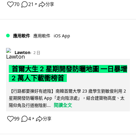
70
21
分享
↗
iOS App
應用軟件
應用軟件
Lawton
2 日
首爾大生 2 星期開發防曬地圖 一日暴增
2 萬人下載衝榜首
【行路都要揀好有遮陰】南韓首爾大學 23 歲學生劉敏俊利用 2
星期開發防曬導航 App「走向陰涼處」，結合建築物高度、太
閱讀全文
陽仰角及行道樹陰影...
99
4
分享
↗