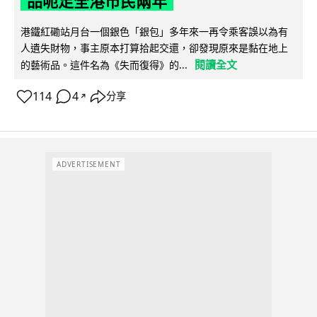
品呃足全港市民兩年
港鐵紅磡站月台一個銀色「銀包」多年來一再令乘客誤以為有
人遺失財物，事主原本打算拾起交還，卻發現原來是黏在地上
閱讀全文
的藝術品。這件名為《失而復得》的...
114
4
分享
↗
ADVERTISEMENT