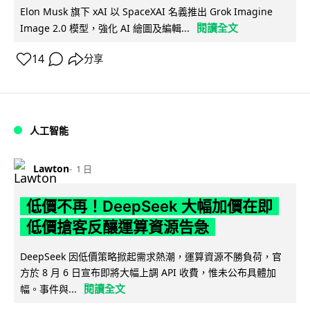
Elon Musk 旗下 xAI 以 SpaceXAI 名義推出 Grok Imagine
閱讀全文
Image 2.0 模型，強化 AI 繪圖及編輯...
14
分享
人工智能
Lawton
1 日
低價不再！DeepSeek 大幅加價在即
低價搶客反釀運算資源告急
DeepSeek 因低價策略掀起需求熱潮，運算資源不勝負荷，官
方於 8 月 6 日宣布即將大幅上調 API 收費，惟未公布具體加
閱讀全文
幅。事件與...