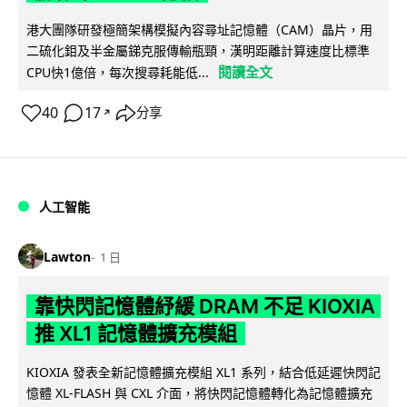
港大團隊研發極簡架構模擬內容尋址記憶體（CAM）晶片，用
二硫化鉬及半金屬銻克服傳輸瓶頸，漢明距離計算速度比標準
閱讀全文
CPU快1億倍，每次搜尋耗能低...
40
17
分享
↗
人工智能
Lawton
1 日
靠快閃記憶體紓緩 DRAM 不足 KIOXIA
推 XL1 記憶體擴充模組
KIOXIA 發表全新記憶體擴充模組 XL1 系列，結合低延遲快閃記
憶體 XL-FLASH 與 CXL 介面，將快閃記憶體轉化為記憶體擴充