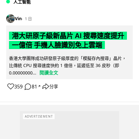
人工智能
Vin
1 日
港大研原子級新晶片 AI 搜尋速度提升
一億倍 手機人臉識別免上雲端
香港大學團隊成功研發原子級厚度的「模擬存內搜尋」晶片，
比傳統 CPU 搜尋速度快約 1 億倍，延遲低至 36 皮秒（即
閱讀全文
0.00000000...
359
81
分享
↗
ADVERTISEMENT