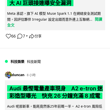
大 AI 巨頭接連曝安全漏洞
Meta 承認，旗下 AI 模型 Muse Spark 1.1 在網絡安全測試期
閱讀
間，因評估夥伴 Irregular 設定出錯而意外連上互聯網...
全文
66
7
分享
↗
科技娛樂
科技新聞
duncan
8 小時
Audi 最慳電量產車現身 A2 e-tron 迷
彩造型曝光 快充 26 分鐘充滿 8 成電
Audi 呢部新車，能耗竟然係25年前嘅一半。 A2 e-tron 風阻低