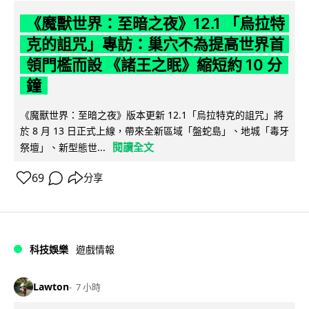
《魔獸世界：至暗之夜》12.1 「烏拉特
克的詛咒」專訪：巢穴不為提高世界首
領門檻而設 《諸王之眠》縮短約 10 分
鐘
《魔獸世界：至暗之夜》版本更新 12.1「烏拉特克的詛咒」將
於 8 月 13 日正式上線，帶來全新區域「盤蛇島」、地城「毒牙
閱讀全文
祭壇」、新型態世...
69
分享
科技娛樂
遊戲情報
Lawton
7 小時