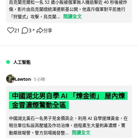
烏克蘭克爾松一名 52 歲小販被俄軍無人機追擊近 40 秒後被炸
傷，影片由烏克蘭總統澤連斯基公開。他直斥俄軍對平民進行
閱讀全文
「狩獵式」攻擊，烏克蘭...
21
3
分享
↗
人工智能
Lawton
5 小時
中國湖北男自學 AI 「煉金術」 屋內煉
金冒濃煙驚動全區
中國湖北黃石一名男子見金價高企，利用 AI 自學提煉黃金，在
租住單位私設高壓爐及作坊冶煉，過程產生大量刺鼻濃煙，驚
閱讀全文
動鄰居報警。警方到場揭發整...