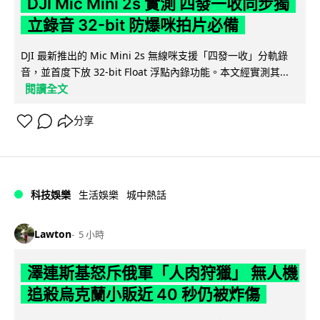
DJI Mic Mini 2s 實測 四發一收同步獨
立錄音 32-bit 防爆咪拍片必備
DJI 最新推出的 Mic Mini 2s 無線咪支援「四發一收」分軌錄
音，並首度下放 32-bit Float 浮點內錄功能。本文經實測其...
閱讀全文
分享
科技娛樂
生活娛樂
城中熱話
Lawton
5 小時
澤連斯基怒斥俄軍「人肉狩獵」 無人機
追殺烏克蘭小販近 40 秒仍被炸傷