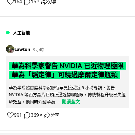
164
16
分享
↗
人工智能
Lawton
9 小時
華為科學家警告 NVIDIA 已近物理極限
華為「韜定律」可繞過摩爾定律瓶頸
華為半導體首席科學家廖恒罕見接受近 5 小時專訪，警告
NVIDIA 等西方晶片巨頭正逼近物理極限，傳統製程升級已失經
閱讀全文
濟效益。他同時介紹華為...
991
369
分享
↗