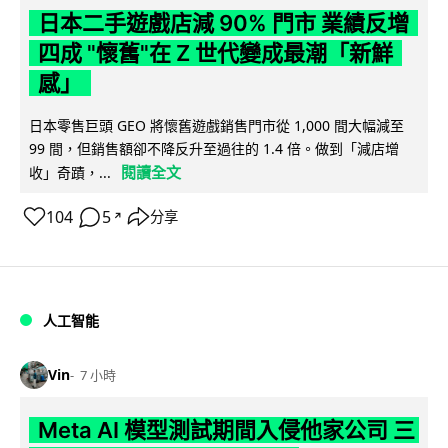
日本二手遊戲店減 90% 門市 業績反增
四成 "懷舊"在 Z 世代變成最潮「新鮮
感」
日本零售巨頭 GEO 將懷舊遊戲銷售門市從 1,000 間大幅減至
99 間，但銷售額卻不降反升至過往的 1.4 倍。做到「減店增
閱讀全文
收」奇蹟，...
104
5
分享
↗
人工智能
Vin
7 小時
Meta AI 模型測試期間入侵他家公司 三