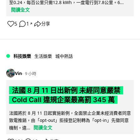
至0.24，每百公里只需12.8 kWh，一度電行到7.8公里。6...
閱讀全文
5
1
分享
↗
科技娛樂
生活娛樂
城中熱話
Vin
9 小時
法國 8 月 11 日出新例 未經同意嚴禁
Cold Call 違規企業最高罰 345 萬
法國將於 8 月 11 日起實施新例，全面禁止企業未經消費者同意
致電推銷，由「opt-out」拒接登記制轉為「opt-in」先徵同意
閱讀全文
機制。違...