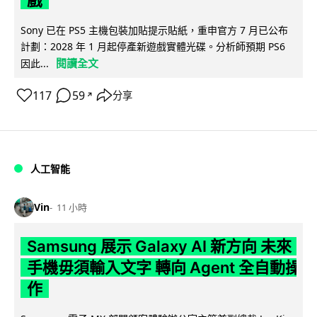
戲
Sony 已在 PS5 主機包裝加貼提示貼紙，重申官方 7 月已公布
計劃：2028 年 1 月起停產新遊戲實體光碟。分析師預期 PS6
閱讀全文
因此...
117
59
分享
↗
人工智能
Vin
11 小時
Samsung 展示 Galaxy AI 新方向 未來
手機毋須輸入文字 轉向 Agent 全自動操
作