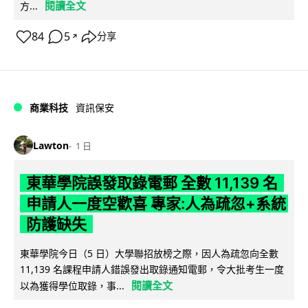
閱讀全文
方...
84
5
分享
↗
商業科技
資訊保安
Lawton
1 日
東華學院誤發取錄電郵 全數 11,139 名
申請人一度空歡喜 專家:人為疏忽+系統
防護缺失
東華學院今日（5 日）大學聯招放榜之際，因人為疏忽向全數
11,139 名課程申請人錯誤發出取錄通知電郵，令大批考生一度
閱讀全文
以為獲得學位取錄，事...