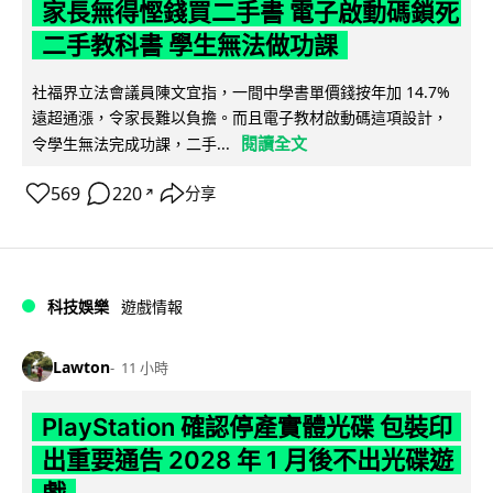
家長無得慳錢買二手書 電子啟動碼鎖死
二手教科書 學生無法做功課
社福界立法會議員陳文宜指，一間中學書單價錢按年加 14.7%
遠超通漲，令家長難以負擔。而且電子教材啟動碼這項設計，
閱讀全文
令學生無法完成功課，二手...
569
220
分享
↗
科技娛樂
遊戲情報
Lawton
11 小時
PlayStation 確認停產實體光碟 包裝印
出重要通告 2028 年 1 月後不出光碟遊