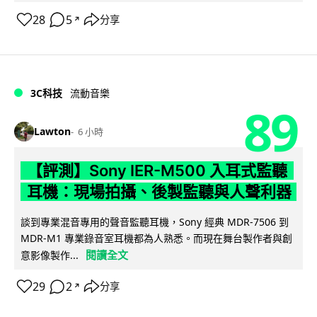
28
5
分享
↗
3C科技
流動音樂
89
Lawton
6 小時
【評測】Sony IER-M500 入耳式監聽
耳機：現場拍攝、後製監聽與人聲利器
談到專業混音專用的聲音監聽耳機，Sony 經典 MDR-7506 到
MDR-M1 專業錄音室耳機都為人熟悉。而現在舞台製作者與創
閱讀全文
意影像製作...
29
2
分享
↗