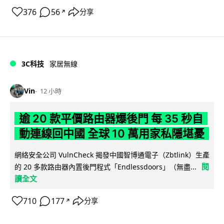
376
56
分享
↗
3C科技
家居無線
Vin
12 小時
逾 20 款平價路由器爆後門 每 35 秒自
動連線回中國 全球 10 萬用家私隱堪憂
網絡安全公司 VulnCheck 揭發中國智博通電子（Zbtlink）生產
閱
的 20 多款路由器內置後門程式「Endlessdoors」（無盡...
讀全文
710
177
分享
↗