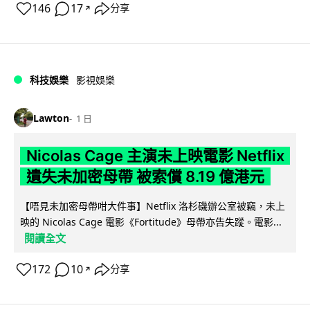
146
17
分享
↗
科技娛樂
影視娛樂
Lawton
1 日
Nicolas Cage 主演未上映電影 Netflix
遺失未加密母帶 被索償 8.19 億港元
【唔見未加密母帶咁大件事】Netflix 洛杉磯辦公室被竊，未上
映的 Nicolas Cage 電影《Fortitude》母帶亦告失蹤。電影...
閱讀全文
172
10
分享
↗