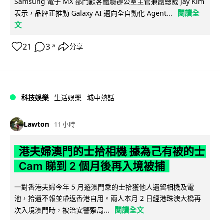
Samsung 電子 MX 部門顧客體驗辦公室主管兼副總裁 Jay Kim
閱讀全
表示，品牌正推動 Galaxy AI 邁向全自動化 Agent...
文
21
3
分享
↗
科技娛樂
生活娛樂
城中熱話
Lawton
11 小時
港夫婦澳門的士拾相機 據為己有被的士
Cam 睇到 2 個月後再入境被捕
一對香港夫婦今年 5 月遊澳門乘的士拾獲他人遺留相機及電
池，拾遺不報並帶返香港自用。兩人本月 2 日經港珠澳大橋再
閱讀全文
次入境澳門時，被治安警察局...