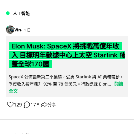
人工智能
Vin
1 日
Elon Musk: SpaceX 將挑戰萬億年收
入 目標明年數據中心上太空 Starlink 覆
蓋全球170國
SpaceX 公佈最新第二季業績，受惠 Starlink 與 AI 業務帶動，
閱讀
季度收入按年飆升 92% 至 78 億美元。行政總裁 Elon...
全文
129
17
分享
↗