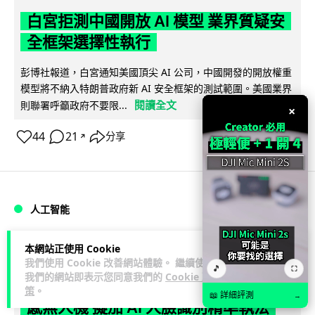
白宮拒測中國開放 AI 模型 業界質疑安
全框架選擇性執行
彭博社報道，白宮通知美國頂尖 AI 公司，中國開發的開放權重
模型將不納入特朗普政府新 AI 安全框架的測試範圍。美國業界
閱讀全文
則聯署呼籲政府不要限...
×
44
21
分享
↗
人工智能
Vin
1 日
本網站正使用 Cookie
我們使用 Cookie 改善網站體驗。 繼續使用
🎵
⛶
我們的網站即表示您同意我們的
Cookie 政
地盤偷吸煙難逃高空法眼 勞工處出動熱
策
。
📖 詳細評測
→
感無人機 擬加 AI 人臉識別精準執法