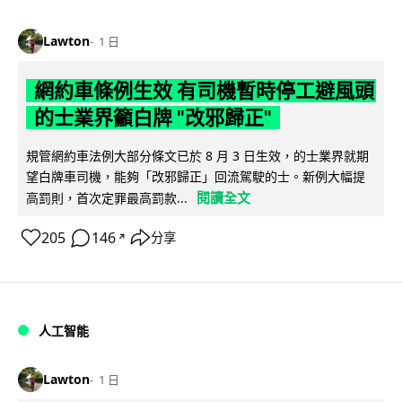
Lawton
1 日
網約車條例生效 有司機暫時停工避風頭
的士業界籲白牌 "改邪歸正"
規管網約車法例大部分條文已於 8 月 3 日生效，的士業界就期
望白牌車司機，能夠「改邪歸正」回流駕駛的士。新例大幅提
閱讀全文
高罰則，首次定罪最高罰款...
205
146
分享
↗
人工智能
Lawton
1 日