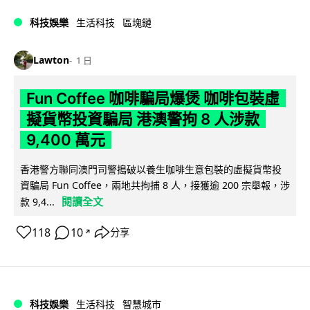
科技娛樂
生活科技
區塊鏈
Lawton
1 日
Fun Coffee 咖啡騙局爆煲 咖啡包裝虛
擬貨幣投資騙局 港澳警拘 8 人涉款
9,400 萬元
香港警方聯同澳門司警搗破以養生咖啡生意包裝的虛擬貨幣投
資騙局 Fun Coffee，兩地共拘捕 8 人，接獲逾 200 宗舉報，涉
閱讀全文
款 9,4...
118
10
分享
↗
科技娛樂
生活科技
智慧城市