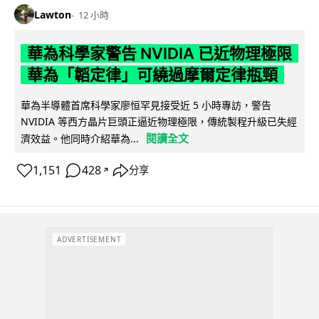
Lawton
12 小時
華為科學家警告 NVIDIA 已近物理極限
華為「韜定律」可繞過摩爾定律瓶頸
華為半導體首席科學家廖恒罕見接受近 5 小時專訪，警告
NVIDIA 等西方晶片巨頭正逼近物理極限，傳統製程升級已失經
閱讀全文
濟效益。他同時介紹華為...
1,151
428
分享
↗
ADVERTISEMENT