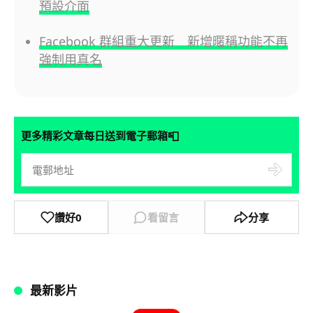
預設介面
Facebook 群組重大更新 新增暱稱功能不再
強制用真名
📮
更多精彩文章每日送到電子郵箱
讚好
0
看留言
分享
最新影片