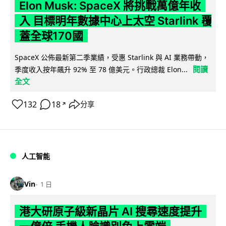
Elon Musk: SpaceX 將挑戰萬億年收
入 目標明年數據中心上太空 Starlink 覆
蓋全球170國
SpaceX 公佈最新第二季業績，受惠 Starlink 與 AI 業務帶動，
閱讀
季度收入按年飆升 92% 至 78 億美元。行政總裁 Elon...
全文
132
18
分享
↗
人工智能
Vin
1 日
港大研原子級新晶片 AI 搜尋速度提升