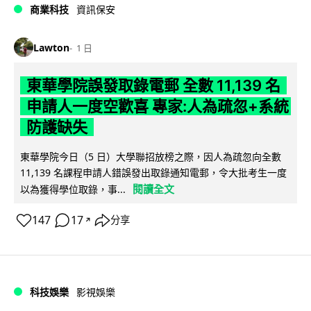
商業科技
資訊保安
Lawton
1 日
東華學院誤發取錄電郵 全數 11,139 名
申請人一度空歡喜 專家:人為疏忽+系統
防護缺失
東華學院今日（5 日）大學聯招放榜之際，因人為疏忽向全數
11,139 名課程申請人錯誤發出取錄通知電郵，令大批考生一度
閱讀全文
以為獲得學位取錄，事...
147
17
分享
↗
科技娛樂
影視娛樂