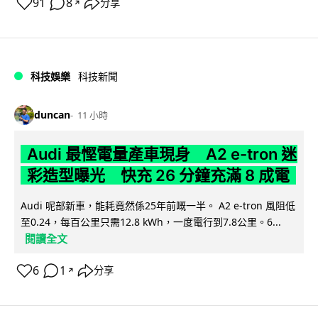
91
8
分享
↗
科技娛樂
科技新聞
duncan
11 小時
Audi 最慳電量產車現身 A2 e-tron 迷
彩造型曝光 快充 26 分鐘充滿 8 成電
Audi 呢部新車，能耗竟然係25年前嘅一半。 A2 e-tron 風阻低
至0.24，每百公里只需12.8 kWh，一度電行到7.8公里。6...
閱讀全文
6
1
分享
↗