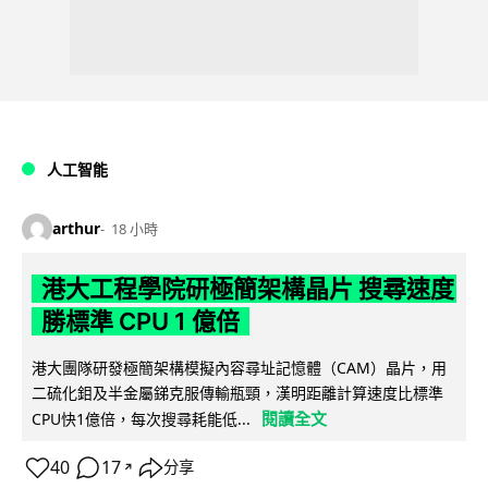
人工智能
arthur
18 小時
港大工程學院研極簡架構晶片 搜尋速度
勝標準 CPU 1 億倍
港大團隊研發極簡架構模擬內容尋址記憶體（CAM）晶片，用
二硫化鉬及半金屬銻克服傳輸瓶頸，漢明距離計算速度比標準
閱讀全文
CPU快1億倍，每次搜尋耗能低...
40
17
分享
↗