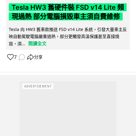
Tesla HW3 舊硬件裝 FSD v14 Lite 頻
現過熱 部分電腦損毀車主須自費維修
Tesla 向 HW3 舊車款推送 FSD v14 Lite 系統，引發大量車主反
映自動駕駛電腦嚴重過熱，部分更觸發高溫保護甚至直接燒
閱讀全文
毀，須...
7
分享
ADVERTISEMENT