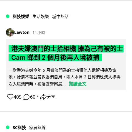
科技娛樂
生活娛樂
城中熱話
Lawton
14 小時
港夫婦澳門的士拾相機 據為己有被的士
Cam 睇到 2 個月後再入境被捕
一對香港夫婦今年 5 月遊澳門乘的士拾獲他人遺留相機及電
池，拾遺不報並帶返香港自用。兩人本月 2 日經港珠澳大橋再
閱讀全文
次入境澳門時，被治安警察局...
405
60
分享
↗
3C科技
家居無線