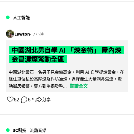
人工智能
Lawton
7 小時
中國湖北男自學 AI 「煉金術」 屋內煉
金冒濃煙驚動全區
中國湖北黃石一名男子見金價高企，利用 AI 自學提煉黃金，在
租住單位私設高壓爐及作坊冶煉，過程產生大量刺鼻濃煙，驚
閱讀全文
動鄰居報警。警方到場揭發整...
62
6
分享
↗
3C科技
流動音樂