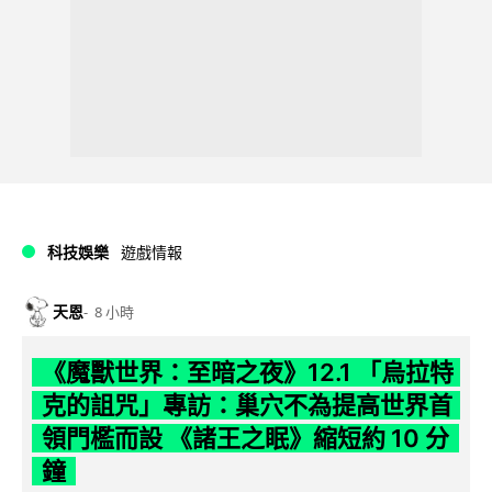
科技娛樂
遊戲情報
天恩
8 小時
《魔獸世界：至暗之夜》12.1 「烏拉特
克的詛咒」專訪：巢穴不為提高世界首
領門檻而設 《諸王之眠》縮短約 10 分
鐘