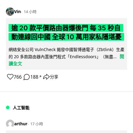
Vin
14 小時
逾 20 款平價路由器爆後門 每 35 秒自
動連線回中國 全球 10 萬用家私隱堪憂
網絡安全公司 VulnCheck 揭發中國智博通電子（Zbtlink）生產
閱
的 20 多款路由器內置後門程式「Endlessdoors」（無盡...
讀全文
766
188
分享
↗
人工智能
arthur
17 小時