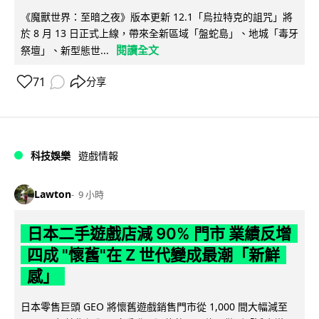
《魔獸世界：至暗之夜》版本更新 12.1「烏拉特克的詛咒」將
於 8 月 13 日正式上線，帶來全新區域「盤蛇島」、地城「毒牙
閱讀全文
祭壇」、新型態世...
71
分享
科技娛樂
遊戲情報
Lawton
9 小時
日本二手遊戲店減 90% 門市 業績反增
四成 "懷舊"在 Z 世代變成最潮「新鮮
感」
日本零售巨頭 GEO 將懷舊遊戲銷售門市從 1,000 間大幅減至