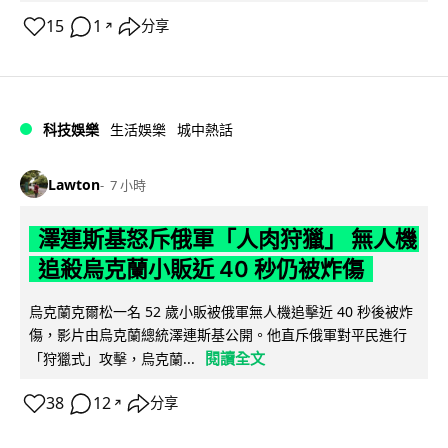
15
1
分享
↗
科技娛樂
生活娛樂
城中熱話
Lawton
7 小時
澤連斯基怒斥俄軍「人肉狩獵」 無人機
追殺烏克蘭小販近 40 秒仍被炸傷
烏克蘭克爾松一名 52 歲小販被俄軍無人機追擊近 40 秒後被炸
傷，影片由烏克蘭總統澤連斯基公開。他直斥俄軍對平民進行
閱讀全文
「狩獵式」攻擊，烏克蘭...
38
12
分享
↗