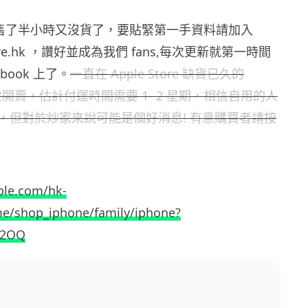
開售了半小時又沒貨了，要貼緊第一手資料請加入
nwire.hk ，讚好並成為我們 fans,每次更新就第一時間
book 上了。
一直在 Apple Store 缺貨已久的
又再次開賣，估計付運時間需要 1- 2 星期，相信自用的人
，但對於炒家來說可能是個好消息! 有意購買者請按
pple.com/hk-
e/shop_iphone/family/iphone?
A2OQ