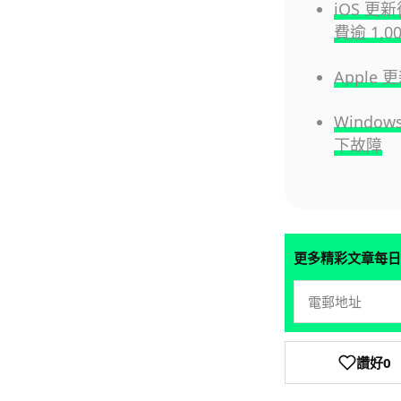
iOS 更
費逾 1,0
Apple
Windo
下故障
更多精彩文章每日
讚好
0