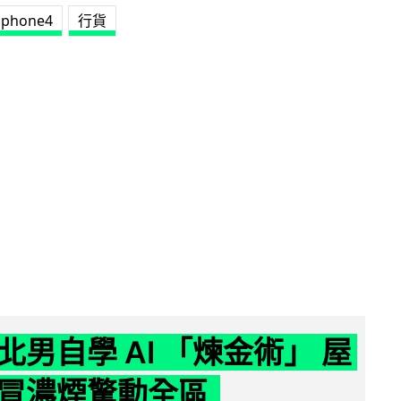
iphone4
行貨
北男自學 AI 「煉金術」 屋
冒濃煙驚動全區