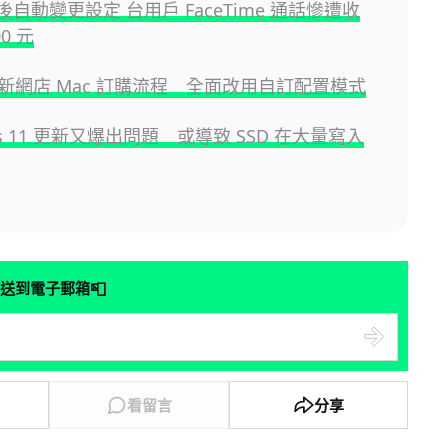
新後自動變更設定 台用戶 FaceTime 通話慘遭收
00 元
 更新網店 Mac 訂購流程 全面改用自訂配置模式
ws 11 更新又爆出問題 或導致 SSD 在大量寫入
📮
送到電子郵箱
看留言
分享