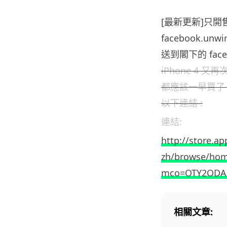
[最新更新]只
facebook.u
送到閣下的 face
iPhone 4 
都應該一早買了
以下連結 :
連結:
http://store.a
zh/browse/hom
mco=OTY2OD
相關文章: