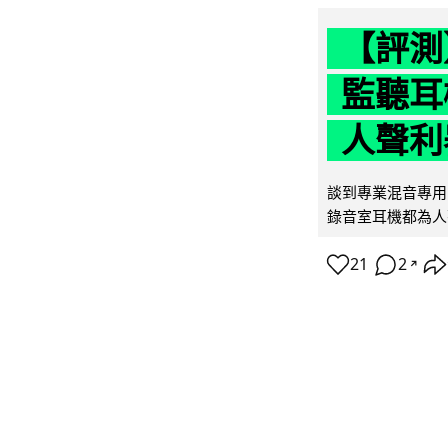
【評測】
監聽耳
人聲利
談到專業混音專用的聲
錄音室耳機都為人
21
2
↗