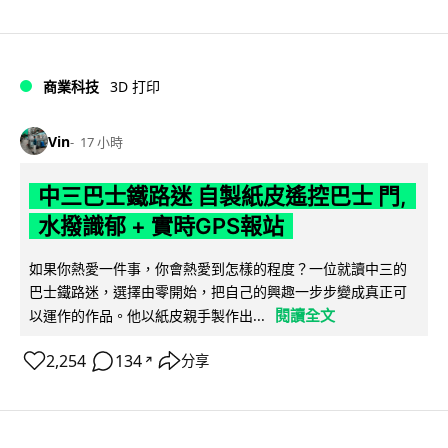
商業科技
3D 打印
Vin
17 小時
中三巴士鐵路迷 自製紙皮遙控巴士 門,
水撥識郁 + 實時GPS報站
如果你熱愛一件事，你會熱愛到怎樣的程度？一位就讀中三的
巴士鐵路迷，選擇由零開始，把自己的興趣一步步變成真正可
閱讀全文
以運作的作品。他以紙皮親手製作出...
2,254
134
分享
↗