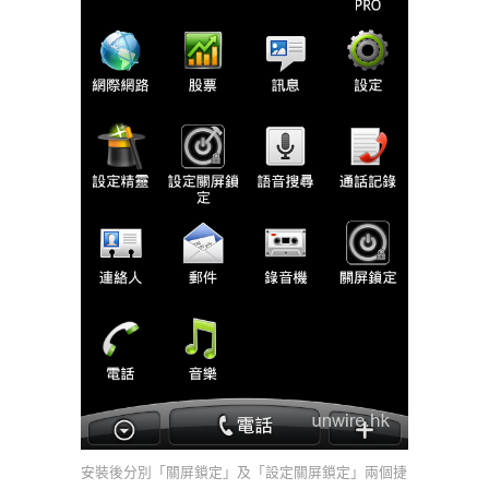
安裝後分別「關屏鎖定」及「設定關屏鎖定」兩個捷