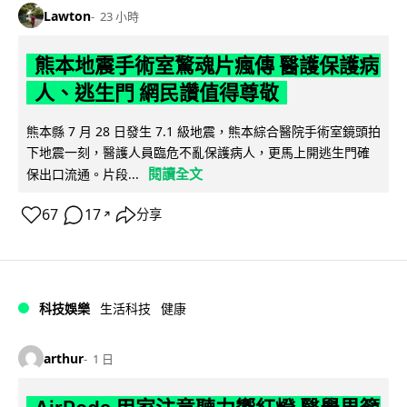
Lawton
23 小時
熊本地震手術室驚魂片瘋傳 醫護保護病
人、逃生門 網民讚值得尊敬
熊本縣 7 月 28 日發生 7.1 級地震，熊本綜合醫院手術室鏡頭拍
下地震一刻，醫護人員臨危不亂保護病人，更馬上開逃生門確
閱讀全文
保出口流通。片段...
67
17
分享
↗
科技娛樂
生活科技
健康
arthur
1 日