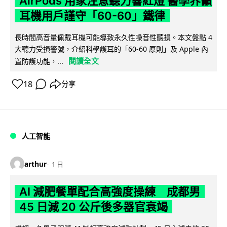
AirPods 用家注意聽力響紅燈 醫學界籲
耳機用戶謹守「60-60」鐵律
長時間高音量佩戴耳機可能導致永久性噪音性聽損。本文盤點 4
大聽力受損警號，介紹科學護耳的「60-60 原則」及 Apple 內
閱讀全文
置防護功能，...
18
分享
人工智能
arthur
1 日
AI 減肥餐單配合高強度操練 成都男
45 日減 20 公斤後多器官衰竭