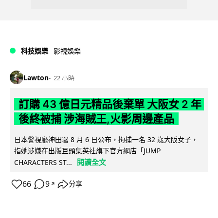
科技娛樂
影視娛樂
Lawton
22 小時
訂購 43 億日元精品後棄單 大阪女 2 年
後終被捕 涉海賊王,火影周邊產品
日本警視廳神田署 8 月 6 日公布，拘捕一名 32 歲大阪女子，
指她涉嫌在出版巨頭集英社旗下官方網店「JUMP
閱讀全文
CHARACTERS ST...
66
9
分享
↗