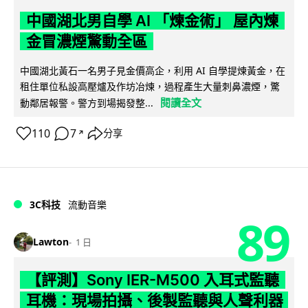
中國湖北男自學 AI 「煉金術」 屋內煉
金冒濃煙驚動全區
中國湖北黃石一名男子見金價高企，利用 AI 自學提煉黃金，在
租住單位私設高壓爐及作坊冶煉，過程產生大量刺鼻濃煙，驚
閱讀全文
動鄰居報警。警方到場揭發整...
110
7
分享
↗
3C科技
流動音樂
89
Lawton
1 日
【評測】Sony IER-M500 入耳式監聽
耳機：現場拍攝、後製監聽與人聲利器