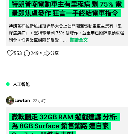
特朗普嘲電動車主有里程病 剩 75% 電
量即焦慮發作 狂言一手終結電車指令
特朗普在拉斯維加斯造勢大會上公開嘲諷電動車車主患有「里
程焦慮病」，聲稱電量剩 75% 便發作，並重申已廢除電動車強
閱讀全文
制令。惟專業車媒隨即反駁，...
553
249
分享
↗
人工智能
Lawton
22 小時
微軟刪走 32GB RAM 遊戲建議 分析:
為 8GB Surface 銷售鋪路 連自家