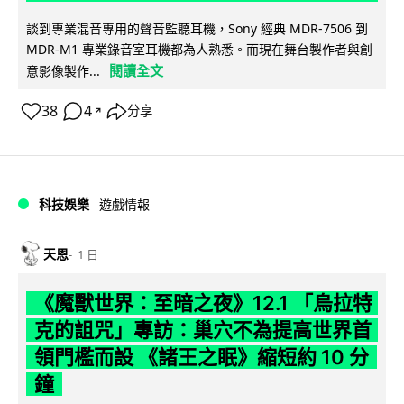
談到專業混音專用的聲音監聽耳機，Sony 經典 MDR-7506 到
MDR-M1 專業錄音室耳機都為人熟悉。而現在舞台製作者與創
閱讀全文
意影像製作...
38
4
分享
↗
科技娛樂
遊戲情報
天恩
1 日
《魔獸世界：至暗之夜》12.1 「烏拉特
克的詛咒」專訪：巢穴不為提高世界首
領門檻而設 《諸王之眠》縮短約 10 分
鐘