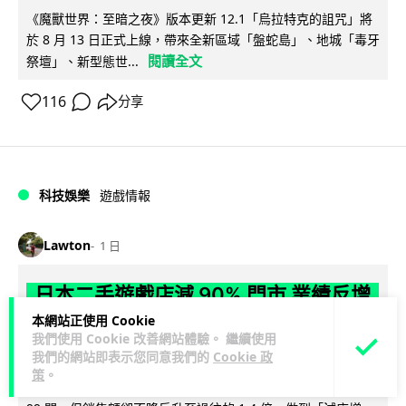
《魔獸世界：至暗之夜》版本更新 12.1「烏拉特克的詛咒」將
於 8 月 13 日正式上線，帶來全新區域「盤蛇島」、地城「毒牙
閱讀全文
祭壇」、新型態世...
116
分享
科技娛樂
遊戲情報
Lawton
1 日
日本二手遊戲店減 90% 門市 業績反增
四成 "懷舊"在 Z 世代變成最潮「新鮮
本網站正使用 Cookie
我們使用 Cookie 改善網站體驗。 繼續使用
感」
我們的網站即表示您同意我們的
Cookie 政
策
。
日本零售巨頭 GEO 將懷舊遊戲銷售門市從 1,000 間大幅減至