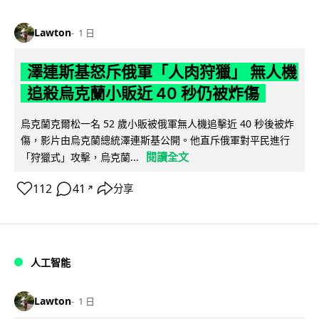
Lawton
1 日
澤連斯基怒斥俄軍「人肉狩獵」 無人機
追殺烏克蘭小販近 40 秒仍被炸傷
烏克蘭克爾松一名 52 歲小販被俄軍無人機追擊近 40 秒後被炸
傷，影片由烏克蘭總統澤連斯基公開。他直斥俄軍對平民進行
閱讀全文
「狩獵式」攻擊，烏克蘭...
112
41
分享
↗
人工智能
Lawton
1 日