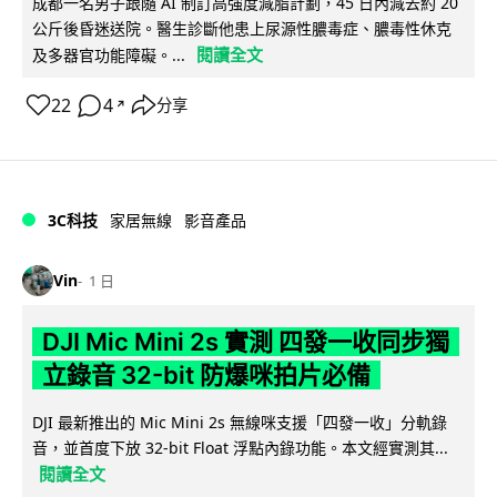
成都一名男子跟隨 AI 制訂高強度減脂計劃，45 日內減去約 20
公斤後昏迷送院。醫生診斷他患上尿源性膿毒症、膿毒性休克
閱讀全文
及多器官功能障礙。...
22
4
分享
↗
3C科技
家居無線
影音產品
Vin
1 日
DJI Mic Mini 2s 實測 四發一收同步獨
立錄音 32-bit 防爆咪拍片必備
DJI 最新推出的 Mic Mini 2s 無線咪支援「四發一收」分軌錄
音，並首度下放 32-bit Float 浮點內錄功能。本文經實測其...
閱讀全文