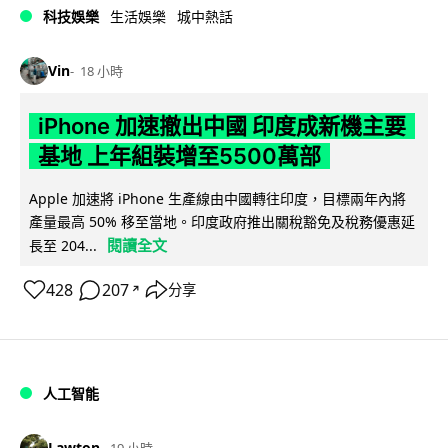
科技娛樂
生活娛樂
城中熱話
Vin
18 小時
iPhone 加速撤出中國 印度成新機主要
基地 上年組裝增至5500萬部
Apple 加速將 iPhone 生產線由中國轉往印度，目標兩年內將
產量最高 50% 移至當地。印度政府推出關稅豁免及稅務優惠延
閱讀全文
長至 204...
428
207
分享
↗
人工智能
Lawton