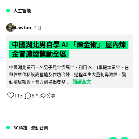
人工智能
Lawton
2 日
中國湖北男自學 AI 「煉金術」 屋內煉
金冒濃煙驚動全區
中國湖北黃石一名男子見金價高企，利用 AI 自學提煉黃金，在
租住單位私設高壓爐及作坊冶煉，過程產生大量刺鼻濃煙，驚
閱讀全文
動鄰居報警。警方到場揭發整...
113
8
分享
↗
3C科技
流動音樂