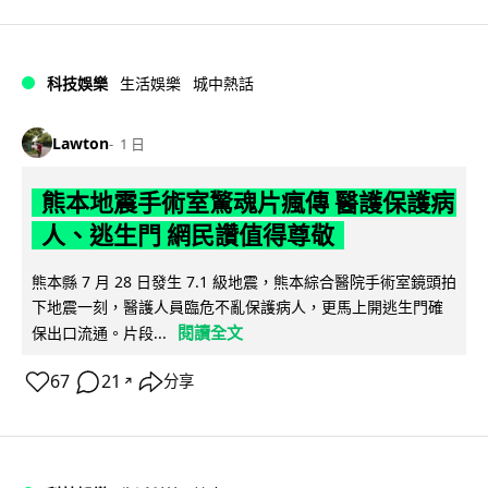
科技娛樂
生活娛樂
城中熱話
Lawton
1 日
熊本地震手術室驚魂片瘋傳 醫護保護病
人、逃生門 網民讚值得尊敬
熊本縣 7 月 28 日發生 7.1 級地震，熊本綜合醫院手術室鏡頭拍
下地震一刻，醫護人員臨危不亂保護病人，更馬上開逃生門確
閱讀全文
保出口流通。片段...
67
21
分享
↗