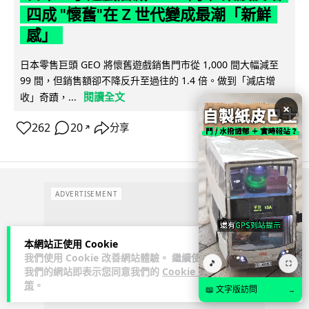
四成 "懷舊"在 Z 世代變成最潮「新鮮
感」
日本零售巨頭 GEO 將懷舊遊戲銷售門市從 1,000 間大幅減至
99 間，但銷售額卻不降反升至過往的 1.4 倍。做到「減店增
閱讀全文
收」奇蹟，...
×
262
20
分享
↗
ADVERTISEMENT
本網站正使用 Cookie
我們使用 Cookie 改善網站體驗。 繼續使用
🎵
⛶
我們的網站即表示您同意我們的
Cookie 政
策
。
📖 文字版訪問
→