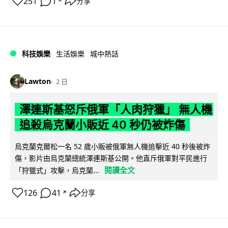
251
1
分享
↗
科技娛樂
生活娛樂
城中熱話
Lawton
2 日
澤連斯基怒斥俄軍「人肉狩獵」 無人機
追殺烏克蘭小販近 40 秒仍被炸傷
烏克蘭克爾松一名 52 歲小販被俄軍無人機追擊近 40 秒後被炸
傷，影片由烏克蘭總統澤連斯基公開。他直斥俄軍對平民進行
閱讀全文
「狩獵式」攻擊，烏克蘭...
126
41
分享
↗