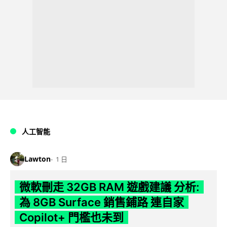
人工智能
Lawton
1 日
微軟刪走 32GB RAM 遊戲建議 分析:
為 8GB Surface 銷售鋪路 連自家
Copilot+ 門檻也未到