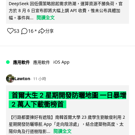
DeepSeek 因低價策略掀起需求熱潮，運算資源不勝負荷，官
方於 8 月 6 日宣布即將大幅上調 API 收費，惟未公布具體加
閱讀全文
幅。事件與...
53
16
分享
↗
iOS App
應用軟件
應用軟件
Lawton
11 小時
首爾大生 2 星期開發防曬地圖 一日暴增
2 萬人下載衝榜首
【行路都要揀好有遮陰】南韓首爾大學 23 歲學生劉敏俊利用 2
星期開發防曬導航 App「走向陰涼處」，結合建築物高度、太
閱讀全文
陽仰角及行道樹陰影...