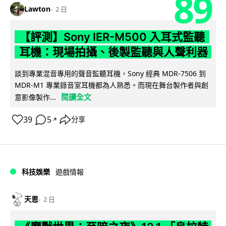
89
Lawton
2 日
【評測】Sony IER-M500 入耳式監聽
耳機：現場拍攝、後製監聽與人聲利器
談到專業混音專用的聲音監聽耳機，Sony 經典 MDR-7506 到
MDR-M1 專業錄音室耳機都為人熟悉。而現在舞台製作者與創
閱讀全文
意影像製作...
39
5
分享
↗
科技娛樂
遊戲情報
天恩
2 日