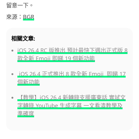
留意一下。
來源：
BGR
相關文章:
iOS 26.4 RC 版推出 預計最快下週出正式版 8
款全新 Emoji 即睇 19 個新功能
iOS 26.4 正式推出 8 款全新 Emoji 即睇 17
個新功能
【教學】iOS 26.4 新轉錄支援廣東話 實試文
字轉錄,YouTube 生成字幕 一文看清教學及
準確度