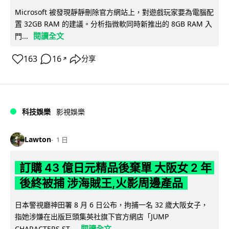
Microsoft 被發現靜靜刪除官方網站上，對遊戲玩家要為電腦配
置 32GB RAM 的建議。分析指微軟同時新推出的 8GB RAM 入
閱讀全文
門...
163
16
分享
↗
科技娛樂
影視娛樂
Lawton
1 日
訂購 43 億日元精品後棄單 大阪女 2 年
後終被捕 涉海賊王,火影周邊產品
日本警視廳神田署 8 月 6 日公布，拘捕一名 32 歲大阪女子，
指她涉嫌在出版巨頭集英社旗下官方網店「JUMP
閱讀全文
CHARACTERS ST...