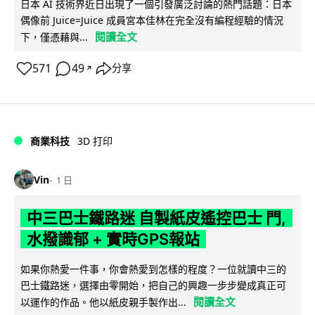
日本 AI 技術界近日出現了一個引發廣泛討論的熱門話題：日本
偶像前 Juice=Juice 成員宮本佳林在完全沒有編程經驗的情況
閱讀全文
下，僅憑藉與...
571
49
分享
↗
商業科技
3D 打印
Vin
1 日
中三巴士鐵路迷 自製紙皮遙控巴士 門,
水撥識郁 + 實時GPS報站
如果你熱愛一件事，你會熱愛到怎樣的程度？一位就讀中三的
巴士鐵路迷，選擇由零開始，把自己的興趣一步步變成真正可
閱讀全文
以運作的作品。他以紙皮親手製作出...