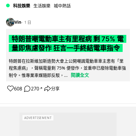
科技娛樂
生活娛樂
城中熱話
Vin
1 日
特朗普嘲電動車主有里程病 剩 75% 電
量即焦慮發作 狂言一手終結電車指令
特朗普在拉斯維加斯造勢大會上公開嘲諷電動車車主患有「里
程焦慮病」，聲稱電量剩 75% 便發作，並重申已廢除電動車強
閱讀全文
制令。惟專業車媒隨即反駁，...
608
270
分享
↗
ADVERTISEMENT