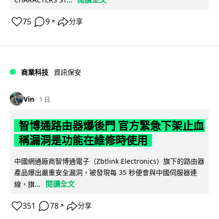
75
9
分享
↗
商業科技
資訊保安
Vin
1 日
智博通路由器爆後門 官方緊急下架止血
稱漏洞是功能在維修時使用
中國網通廠商智博通電子（Zbtlink Electronics）旗下的路由器
產品爆出嚴重安全漏洞，被發現每 35 秒便會與中國伺服器連
閱讀全文
線，旗...
351
78
分享
↗