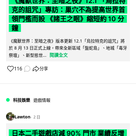
《魔獸世界：至暗之夜》12.1 「烏拉特
克的詛咒」專訪：巢穴不為提高世界首
領門檻而設 《諸王之眠》縮短約 10 分
鐘
《魔獸世界：至暗之夜》版本更新 12.1「烏拉特克的詛咒」將
於 8 月 13 日正式上線，帶來全新區域「盤蛇島」、地城「毒牙
閱讀全文
祭壇」、新型態世...
116
分享
科技娛樂
遊戲情報
Lawton
2 日
日本二手遊戲店減 90% 門市 業績反增