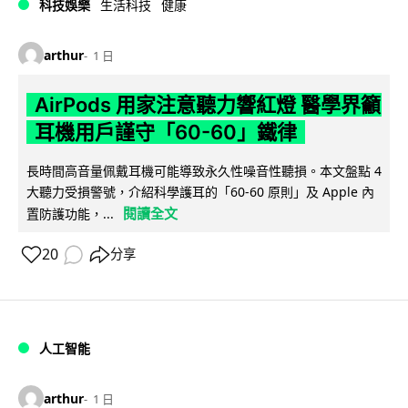
科技娛樂
生活科技
健康
arthur
1 日
AirPods 用家注意聽力響紅燈 醫學界籲
耳機用戶謹守「60-60」鐵律
長時間高音量佩戴耳機可能導致永久性噪音性聽損。本文盤點 4
大聽力受損警號，介紹科學護耳的「60-60 原則」及 Apple 內
閱讀全文
置防護功能，...
20
分享
人工智能
arthur
1 日