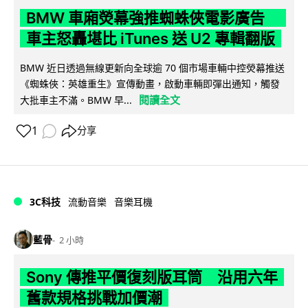
BMW 車廂熒幕強推蜘蛛俠電影廣告
車主怒轟堪比 iTunes 送 U2 專輯翻版
BMW 近日透過無線更新向全球逾 70 個市場車輛中控熒幕推送
《蜘蛛俠：英雄重生》宣傳動畫，啟動車輛即彈出通知，觸發
閱讀全文
大批車主不滿。BMW 早...
1
分享
3C科技
流動音樂
音樂耳機
藍骨
2 小時
Sony 傳推平價復刻版耳筒 沿用六年
舊款規格挑戰加價潮