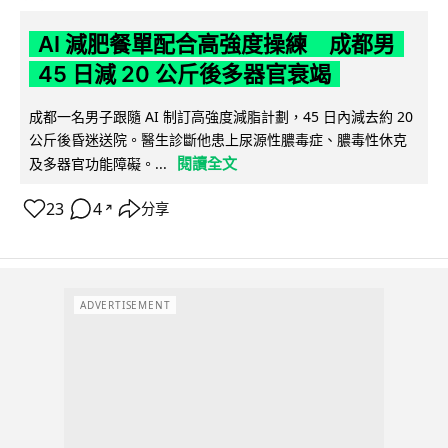
AI 減肥餐單配合高強度操練 成都男
45 日減 20 公斤後多器官衰竭
成都一名男子跟隨 AI 制訂高強度減脂計劃，45 日內減去約 20
公斤後昏迷送院。醫生診斷他患上尿源性膿毒症、膿毒性休克
閱讀全文
及多器官功能障礙。...
23
4
分享
↗
ADVERTISEMENT