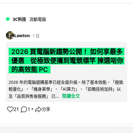
3C科技
流動電腦
Lawton
1 日
2026 買電腦新趨勢公開！ 如何享最多
優惠 從極致便攜到電競標竿 揀選啱你
的高效能 PC
2026 年的電腦選購基準已經全面升級。除了基本效能，「極致
輕量化」、「機身美學」、「AI算力」、「前瞻技術加持」以
閱讀全文
及「品質與售後服務」 已...
21
1
分享
↗