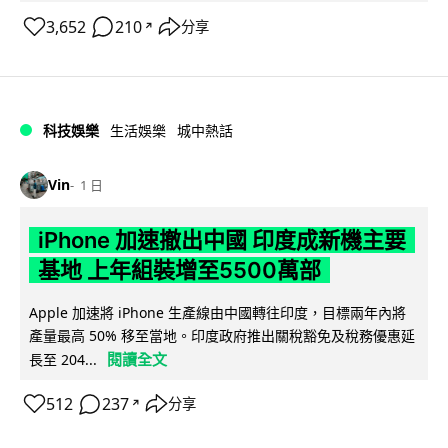
3,652
210
分享
↗
科技娛樂
生活娛樂
城中熱話
Vin
1 日
iPhone 加速撤出中國 印度成新機主要
基地 上年組裝增至5500萬部
Apple 加速將 iPhone 生產線由中國轉往印度，目標兩年內將
產量最高 50% 移至當地。印度政府推出關稅豁免及稅務優惠延
閱讀全文
長至 204...
512
237
分享
↗