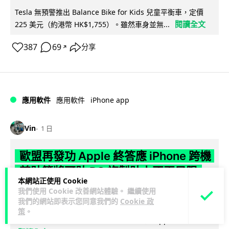
Tesla 無預警推出 Balance Bike for Kids 兒童平衡車，定價
閱讀全文
225 美元（約港幣 HK$1,755）。雖然車身並無...
387
69
分享
↗
iPhone app
應用軟件
應用軟件
Vin
1 日
歐盟再發功 Apple 終答應 iPhone 跨機
剪貼簿將可貼 PC 複製貼上不再只限
本網站正使用 Cookie
Apple
我們使用 Cookie 改善網站體驗。 繼續使用
我們的網站即表示您同意我們的
Cookie 政
Apple 電話、電腦之間剪貼簿互聯（即是你從 iPhone 複製內
策
。
容，可在另一部 iPad, Mac 電腦貼上），是 Apple 生態重要...