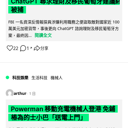
ChatGPT 尋求理財及移民葡萄牙建議終
被捕
FBI 一名資深反情報探員涉嫌利用職務之便盜取敵對國家近 100
萬美元加密貨幣，事後更向 ChatGPT 諮詢理財及移民葡萄牙方
閱讀全文
案，最終因...
22
1
分享
↗
科技娛樂
生活科技
機械人
arthur
1 日
Powerman 移動充電機械人登港 免鋪
樁為的士小巴「送電上門」