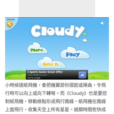
小時候摺紙飛機，會把機翼部份摺起或捲曲，令飛
行時可以向上或向下轉彎。而《Cloudy》也是要控
制紙飛機，移動綠點形成飛行路線，紙飛機在路線
上面飛行，收集天空上所有星星。過關時間愈快成