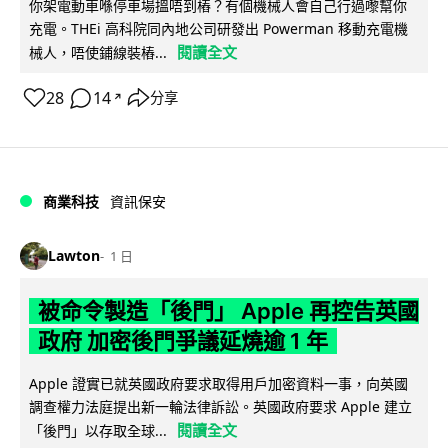
你架電動車喺停車場搵唔到樁？有個機械人會自己行過嚟幫你
充電。THEi 高科院同內地公司研發出 Powerman 移動充電機
閱讀全文
械人，唔使鋪線裝樁...
28
14
分享
↗
商業科技
資訊保安
Lawton
1 日
被命令製造「後門」 Apple 再控告英國
政府 加密後門爭議延燒逾 1 年
Apple 證實已就英國政府要求取得用戶加密資料一事，向英國
調查權力法庭提出新一輪法律訴訟。英國政府要求 Apple 建立
閱讀全文
「後門」以存取全球...