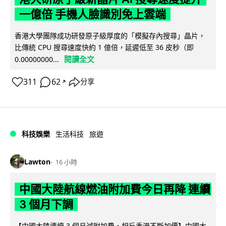
一億倍 手機人臉識別免上雲端
香港大學團隊成功研發原子級厚度的「模擬存內搜尋」晶片，
比傳統 CPU 搜尋速度快約 1 億倍，延遲低至 36 皮秒（即
閱讀全文
0.00000000...
311
62
分享
↗
科技娛樂
生活科技
旅遊
Lawton
16 小時
中國大陸航線燃油附加費今日再降 連續
3 個月下調
【中國大陸連續 3 個月減附加費，相反香港不斷加價】中國大