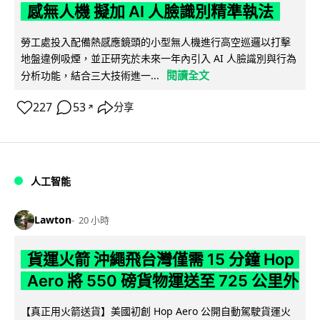
感無人機 擬加 AI 人臉識別精準執法
勞工處投入配備熱感應鏡頭的小型無人機進行高空巡邏以打擊
地盤違例吸煙，並正研究於未來一年內引入 AI 人臉識別與行為
閱讀全文
分析功能，結合三大技術進一...
227
53
分享
↗
人工智能
Lawton
20 小時
貨運火箭 沖繩飛台灣僅需 15 分鐘 Hop
Aero 將 550 磅貨物運送至 725 公里外
【真正用火箭送貨】美國初創 Hop Aero 公開自動駕駛貨運火