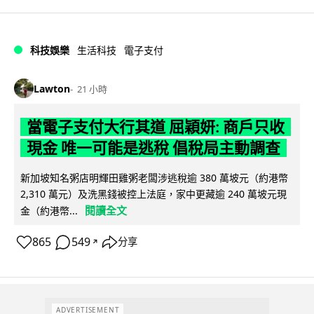
科技娛樂
生活科技
電子支付
Lawton
21 小時
當電子支付大行其道 屈穎妍: 商戶只收
現金 唯一可能是逃稅 倡稅局主動調查
新加坡知名粥店明輝田雞粥老闆涉逃稅逾 380 萬坡元（約港幣
2,310 萬元）及洗黑錢被控上法庭，家中更藏逾 240 萬坡元現
閱讀全文
金（約港幣...
865
549
分享
↗
ADVERTISEMENT