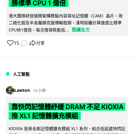
勝標準 CPU 1 億倍
港大團隊研發極簡架構模擬內容尋址記憶體（CAM）晶片，用
二硫化鉬及半金屬銻克服傳輸瓶頸，漢明距離計算速度比標準
閱讀全文
CPU快1億倍，每次搜尋耗能低...
15
分享
人工智能
Lawton
14 小時
靠快閃記憶體紓緩 DRAM 不足 KIOXIA
推 XL1 記憶體擴充模組
KIOXIA 發表全新記憶體擴充模組 XL1 系列，結合低延遲快閃記