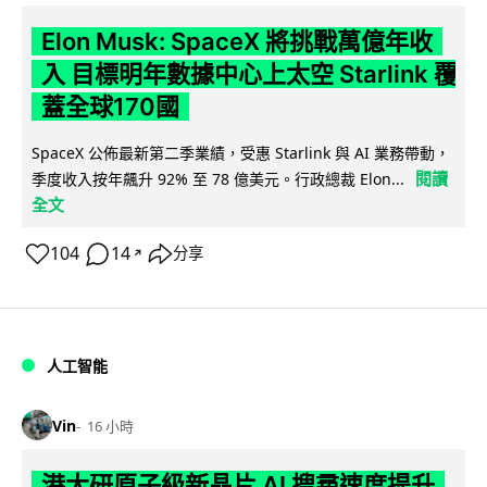
Elon Musk: SpaceX 將挑戰萬億年收
入 目標明年數據中心上太空 Starlink 覆
蓋全球170國
SpaceX 公佈最新第二季業績，受惠 Starlink 與 AI 業務帶動，
閱讀
季度收入按年飆升 92% 至 78 億美元。行政總裁 Elon...
全文
104
14
分享
↗
人工智能
Vin
16 小時
港大研原子級新晶片 AI 搜尋速度提升