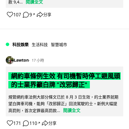
閱讀全文
款 9,4...
107
9
分享
↗
科技娛樂
生活科技
智慧城市
Lawton
17 小時
網約車條例生效 有司機暫時停工避風頭
的士業界籲白牌 "改邪歸正"
規管網約車法例大部分條文已於 8 月 3 日生效，的士業界就期
望白牌車司機，能夠「改邪歸正」回流駕駛的士。新例大幅提
閱讀全文
高罰則，首次定罪最高罰款...
171
110
分享
↗