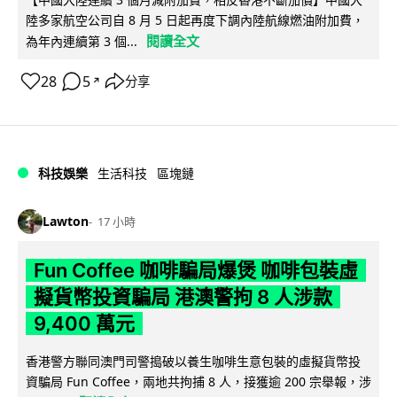
陸多家航空公司自 8 月 5 日起再度下調內陸航線燃油附加費，
閱讀全文
為年內連續第 3 個...
28
5
分享
↗
科技娛樂
生活科技
區塊鏈
Lawton
17 小時
Fun Coffee 咖啡騙局爆煲 咖啡包裝虛
擬貨幣投資騙局 港澳警拘 8 人涉款
9,400 萬元
香港警方聯同澳門司警搗破以養生咖啡生意包裝的虛擬貨幣投
資騙局 Fun Coffee，兩地共拘捕 8 人，接獲逾 200 宗舉報，涉