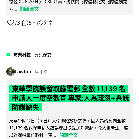
憶體 XL-FLASH 與 CXL 介面，將快閃記憶體轉化為記憶體擴充
閱讀全文
方...
73
5
分享
↗
商業科技
資訊保安
Lawton
14 小時
東華學院誤發取錄電郵 全數 11,139 名
申請人一度空歡喜 專家:人為疏忽+系統
防護缺失
東華學院今日（5 日）大學聯招放榜之際，因人為疏忽向全數
11,139 名課程申請人錯誤發出取錄通知電郵，令大批考生一度
閱讀全文
以為獲得學位取錄，事...