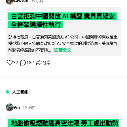
Lawton
19 小時
白宮拒測中國開放 AI 模型 業界質疑安
全框架選擇性執行
彭博社報道，白宮通知美國頂尖 AI 公司，中國開發的開放權重
模型將不納入特朗普政府新 AI 安全框架的測試範圍。美國業界
閱讀全文
則聯署呼籲政府不要限...
37
18
分享
↗
人工智能
Vin
19 小時
地盤偷吸煙難逃高空法眼 勞工處出動熱