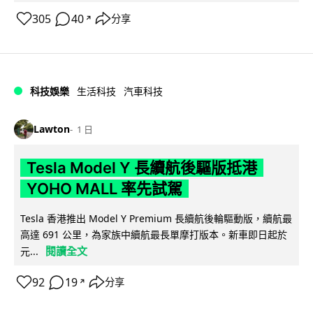
305
40
分享
↗
科技娛樂
生活科技
汽車科技
Lawton
1 日
Tesla Model Y 長續航後驅版抵港
YOHO MALL 率先試駕
Tesla 香港推出 Model Y Premium 長續航後輪驅動版，續航最
高達 691 公里，為家族中續航最長單摩打版本。新車即日起於
閱讀全文
元...
92
19
分享
↗