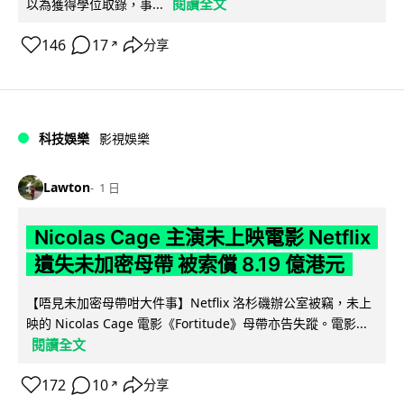
閱讀全文
以為獲得學位取錄，事...
146
17
分享
↗
科技娛樂
影視娛樂
Lawton
1 日
Nicolas Cage 主演未上映電影 Netflix
遺失未加密母帶 被索償 8.19 億港元
【唔見未加密母帶咁大件事】Netflix 洛杉磯辦公室被竊，未上
映的 Nicolas Cage 電影《Fortitude》母帶亦告失蹤。電影...
閱讀全文
172
10
分享
↗