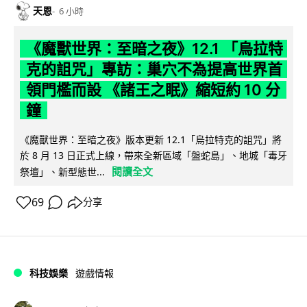
天恩
6 小時
《魔獸世界：至暗之夜》12.1 「烏拉特
克的詛咒」專訪：巢穴不為提高世界首
領門檻而設 《諸王之眠》縮短約 10 分
鐘
《魔獸世界：至暗之夜》版本更新 12.1「烏拉特克的詛咒」將
於 8 月 13 日正式上線，帶來全新區域「盤蛇島」、地城「毒牙
閱讀全文
祭壇」、新型態世...
69
分享
科技娛樂
遊戲情報