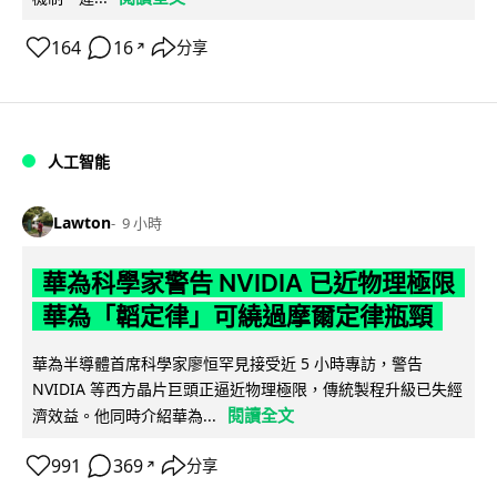
164
16
分享
↗
人工智能
Lawton
9 小時
華為科學家警告 NVIDIA 已近物理極限
華為「韜定律」可繞過摩爾定律瓶頸
華為半導體首席科學家廖恒罕見接受近 5 小時專訪，警告
NVIDIA 等西方晶片巨頭正逼近物理極限，傳統製程升級已失經
閱讀全文
濟效益。他同時介紹華為...
991
369
分享
↗