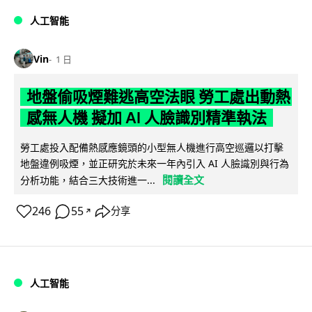
人工智能
Vin
1 日
地盤偷吸煙難逃高空法眼 勞工處出動熱
感無人機 擬加 AI 人臉識別精準執法
勞工處投入配備熱感應鏡頭的小型無人機進行高空巡邏以打擊
地盤違例吸煙，並正研究於未來一年內引入 AI 人臉識別與行為
閱讀全文
分析功能，結合三大技術進一...
246
55
分享
↗
人工智能