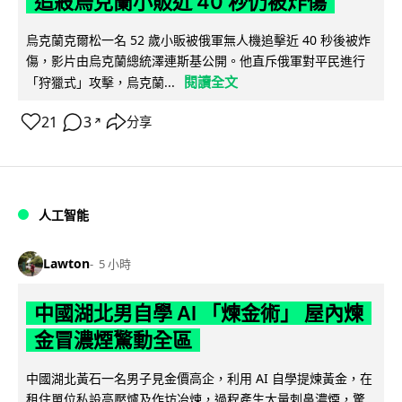
追殺烏克蘭小販近 40 秒仍被炸傷
烏克蘭克爾松一名 52 歲小販被俄軍無人機追擊近 40 秒後被炸
傷，影片由烏克蘭總統澤連斯基公開。他直斥俄軍對平民進行
閱讀全文
「狩獵式」攻擊，烏克蘭...
21
3
分享
↗
人工智能
Lawton
5 小時
中國湖北男自學 AI 「煉金術」 屋內煉
金冒濃煙驚動全區
中國湖北黃石一名男子見金價高企，利用 AI 自學提煉黃金，在
租住單位私設高壓爐及作坊冶煉，過程產生大量刺鼻濃煙，驚