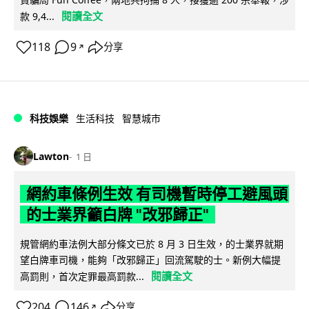
閱讀全文
款 9,4...
118
9
分享
↗
科技娛樂
生活科技
智慧城市
Lawton
1 日
網約車條例生效 有司機暫時停工避風頭
的士業界籲白牌 "改邪歸正"
規管網約車法例大部分條文已於 8 月 3 日生效，的士業界就期
望白牌車司機，能夠「改邪歸正」回流駕駛的士。新例大幅提
閱讀全文
高罰則，首次定罪最高罰款...
204
146
分享
↗