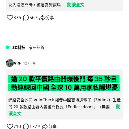
閱讀全文
次入境澳門時，被治安警察局...
376
56
分享
↗
3C科技
家居無線
Vin
12 小時
逾 20 款平價路由器爆後門 每 35 秒自
動連線回中國 全球 10 萬用家私隱堪憂
網絡安全公司 VulnCheck 揭發中國智博通電子（Zbtlink）生產
閱
的 20 多款路由器內置後門程式「Endlessdoors」（無盡...
讀全文
710
177
分享
↗