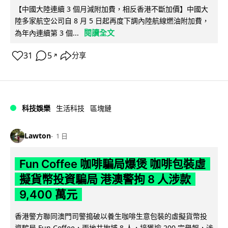
【中國大陸連續 3 個月減附加費，相反香港不斷加價】中國大
陸多家航空公司自 8 月 5 日起再度下調內陸航線燃油附加費，
閱讀全文
為年內連續第 3 個...
31
5
分享
↗
科技娛樂
生活科技
區塊鏈
Lawton
1 日
Fun Coffee 咖啡騙局爆煲 咖啡包裝虛
擬貨幣投資騙局 港澳警拘 8 人涉款
9,400 萬元
香港警方聯同澳門司警搗破以養生咖啡生意包裝的虛擬貨幣投
資騙局 Fun Coffee，兩地共拘捕 8 人，接獲逾 200 宗舉報，涉