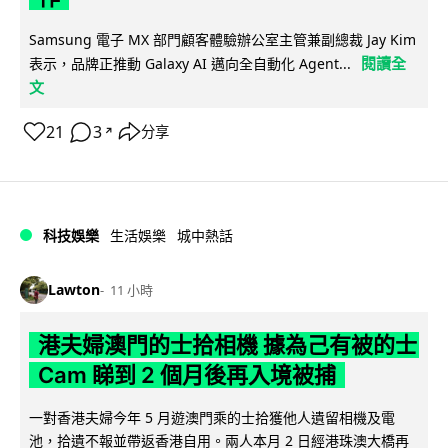
Samsung 電子 MX 部門顧客體驗辦公室主管兼副總裁 Jay Kim
閱讀全
表示，品牌正推動 Galaxy AI 邁向全自動化 Agent...
文
21
3
分享
↗
科技娛樂
生活娛樂
城中熱話
Lawton
11 小時
港夫婦澳門的士拾相機 據為己有被的士
Cam 睇到 2 個月後再入境被捕
一對香港夫婦今年 5 月遊澳門乘的士拾獲他人遺留相機及電
池，拾遺不報並帶返香港自用。兩人本月 2 日經港珠澳大橋再