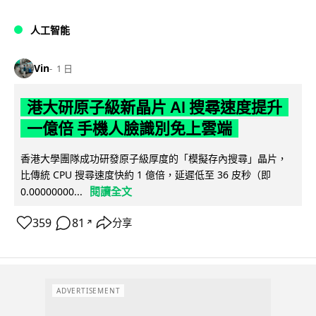
人工智能
Vin
1 日
港大研原子級新晶片 AI 搜尋速度提升
一億倍 手機人臉識別免上雲端
香港大學團隊成功研發原子級厚度的「模擬存內搜尋」晶片，
比傳統 CPU 搜尋速度快約 1 億倍，延遲低至 36 皮秒（即
閱讀全文
0.00000000...
359
81
分享
↗
ADVERTISEMENT