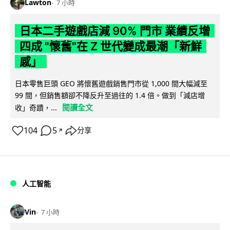
Lawton
7 小時
日本二手遊戲店減 90% 門市 業績反增
四成 "懷舊"在 Z 世代變成最潮「新鮮
感」
日本零售巨頭 GEO 將懷舊遊戲銷售門市從 1,000 間大幅減至
99 間，但銷售額卻不降反升至過往的 1.4 倍。做到「減店增
閱讀全文
收」奇蹟，...
104
5
分享
↗
人工智能
Vin
7 小時