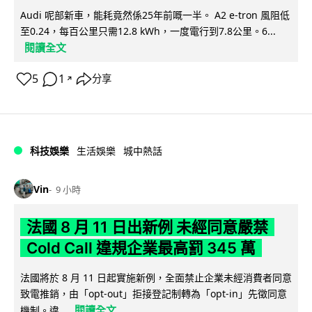
Audi 呢部新車，能耗竟然係25年前嘅一半。 A2 e-tron 風阻低
至0.24，每百公里只需12.8 kWh，一度電行到7.8公里。6...
閱讀全文
5
1
分享
↗
科技娛樂
生活娛樂
城中熱話
Vin
9 小時
法國 8 月 11 日出新例 未經同意嚴禁
Cold Call 違規企業最高罰 345 萬
法國將於 8 月 11 日起實施新例，全面禁止企業未經消費者同意
致電推銷，由「opt-out」拒接登記制轉為「opt-in」先徵同意
閱讀全文
機制。違...