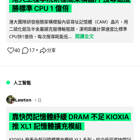
勝標準 CPU 1 億倍
港大團隊研發極簡架構模擬內容尋址記憶體（CAM）晶片，用
二硫化鉬及半金屬銻克服傳輸瓶頸，漢明距離計算速度比標準
閱讀全文
CPU快1億倍，每次搜尋耗能低...
40
17
分享
↗
人工智能
Lawton
1 日
靠快閃記憶體紓緩 DRAM 不足 KIOXIA
推 XL1 記憶體擴充模組
KIOXIA 發表全新記憶體擴充模組 XL1 系列，結合低延遲快閃記