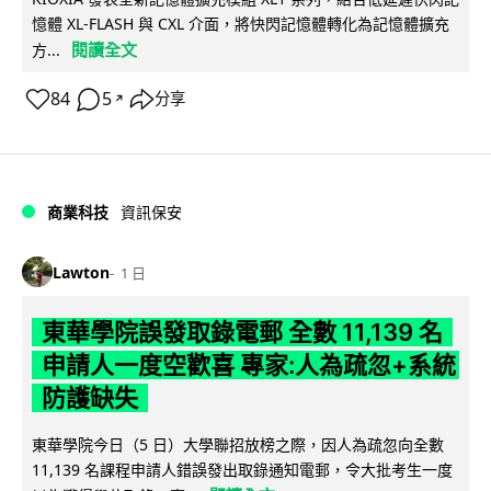
憶體 XL-FLASH 與 CXL 介面，將快閃記憶體轉化為記憶體擴充
閱讀全文
方...
84
5
分享
↗
商業科技
資訊保安
Lawton
1 日
東華學院誤發取錄電郵 全數 11,139 名
申請人一度空歡喜 專家:人為疏忽+系統
防護缺失
東華學院今日（5 日）大學聯招放榜之際，因人為疏忽向全數
11,139 名課程申請人錯誤發出取錄通知電郵，令大批考生一度