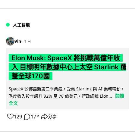
人工智能
Vin
1 日
Elon Musk: SpaceX 將挑戰萬億年收
入 目標明年數據中心上太空 Starlink 覆
蓋全球170國
SpaceX 公佈最新第二季業績，受惠 Starlink 與 AI 業務帶動，
閱讀
季度收入按年飆升 92% 至 78 億美元。行政總裁 Elon...
全文
129
17
分享
↗