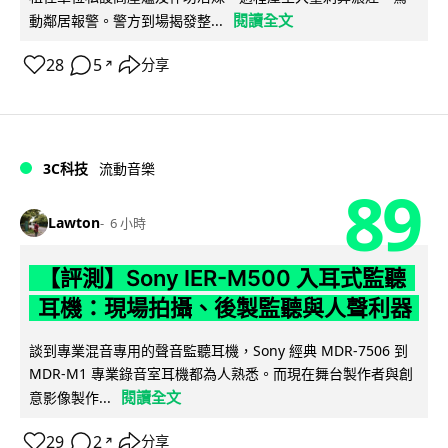
閱讀全文
動鄰居報警。警方到場揭發整...
28
5
分享
↗
3C科技
流動音樂
89
Lawton
6 小時
【評測】Sony IER-M500 入耳式監聽
耳機：現場拍攝、後製監聽與人聲利器
談到專業混音專用的聲音監聽耳機，Sony 經典 MDR-7506 到
MDR-M1 專業錄音室耳機都為人熟悉。而現在舞台製作者與創
閱讀全文
意影像製作...
29
2
分享
↗