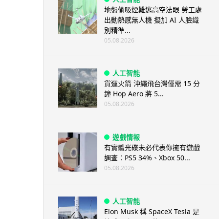
地盤偷吸煙難逃高空法眼 勞工處
出動熱感無人機 擬加 AI 人臉識
別精準...
05.08.2026
人工智能
貨運火箭 沖繩飛台灣僅需 15 分
鐘 Hop Aero 將 5...
05.08.2026
遊戲情報
有實體光碟未必代表你擁有遊戲
調查：PS5 34%、Xbox 50...
05.08.2026
人工智能
Elon Musk 稱 SpaceX Tesla 是