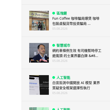
區塊鏈
Fun Coffee 咖啡騙局爆煲 咖啡
包裝虛擬貨幣投資騙局 ...
05.08.2026
智慧城市
網約車條例生效 有司機暫時停工
避風頭 的士業界籲白牌 &#8...
05.08.2026
人工智能
白宮拒測中國開放 AI 模型 業界
質疑安全框架選擇性執行
05.08.2026
人工智能