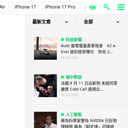
Air
iPhone 17
iPhone 17 Pro
AirPods Pro 3
Ap
最新文章
全部
科技新聞
Audi 最慳電量產車現身 A2 e-
tron 迷彩造型曝光 快充 2...
06.08.2026
城中熱話
法國 8 月 11 日出新例 未經同意
嚴禁 Cold Call 違規企...
06.08.2026
人工智能
華為科學家警告 NVIDIA 已近物
理極限 華為「韜定律」可繞過