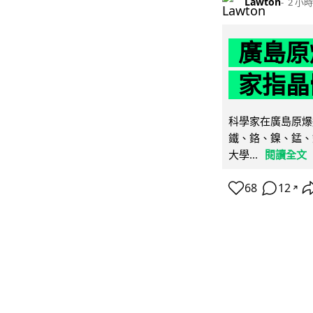
Lawton
2 小時
廣島原
家指晶
科學家在廣島原爆
鐵、鉻、鎳、錳、
大學...
閱讀全文
68
12
↗