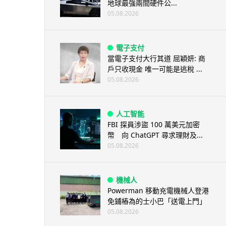
地球最強兩間硬件公...
05.08.2026
電子支付
當電子支付大行其道 屈穎妍: 商
戶只收現金 唯一可能是逃稅 ...
05.08.2026
人工智能
FBI 探員涉盜 100 萬美元加密
幣 向 ChatGPT 尋求理財及...
05.08.2026
機械人
Powerman 移動充電機械人登港
免鋪樁為的士小巴「送電上門」
05.08.2026