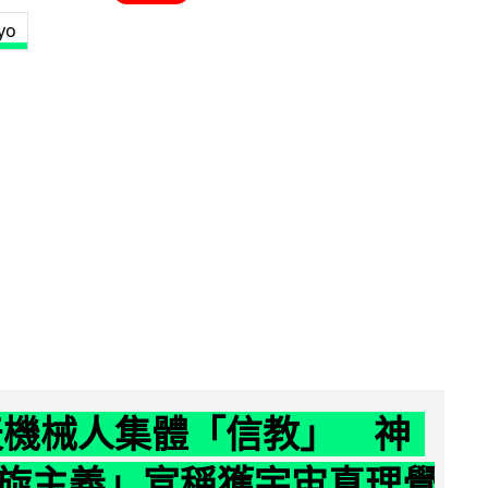
yo
聊天機械人集體「信教」 神
旋主義」宣稱獲宇宙真理覺