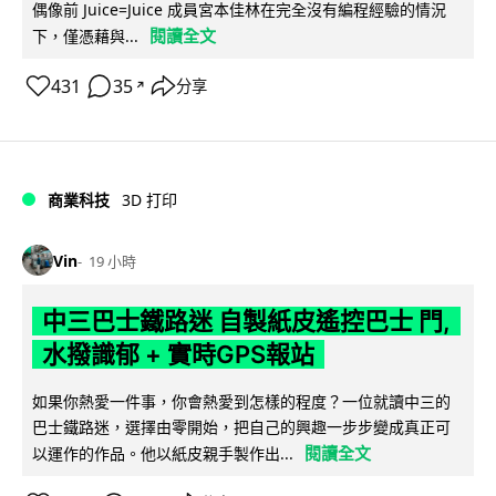
偶像前 Juice=Juice 成員宮本佳林在完全沒有編程經驗的情況
閱讀全文
下，僅憑藉與...
431
35
分享
↗
商業科技
3D 打印
Vin
19 小時
中三巴士鐵路迷 自製紙皮遙控巴士 門,
水撥識郁 + 實時GPS報站
如果你熱愛一件事，你會熱愛到怎樣的程度？一位就讀中三的
巴士鐵路迷，選擇由零開始，把自己的興趣一步步變成真正可
閱讀全文
以運作的作品。他以紙皮親手製作出...