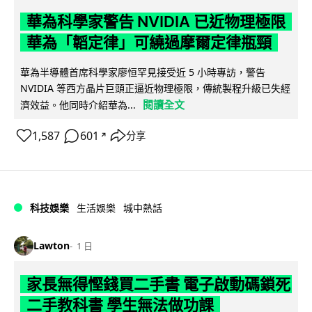
華為科學家警告 NVIDIA 已近物理極限
華為「韜定律」可繞過摩爾定律瓶頸
華為半導體首席科學家廖恒罕見接受近 5 小時專訪，警告
NVIDIA 等西方晶片巨頭正逼近物理極限，傳統製程升級已失經
閱讀全文
濟效益。他同時介紹華為...
1,587
601
分享
↗
科技娛樂
生活娛樂
城中熱話
Lawton
1 日
家長無得慳錢買二手書 電子啟動碼鎖死
二手教科書 學生無法做功課