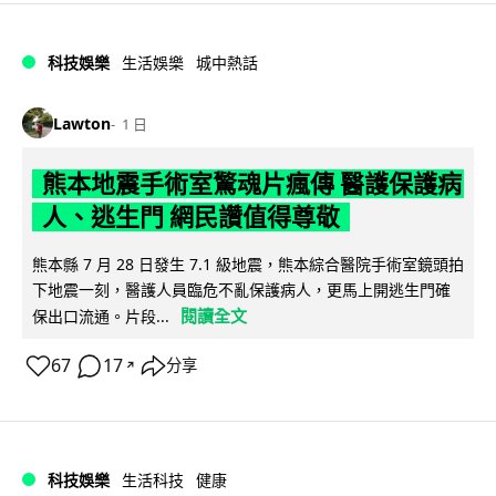
科技娛樂
生活娛樂
城中熱話
Lawton
1 日
熊本地震手術室驚魂片瘋傳 醫護保護病
人、逃生門 網民讚值得尊敬
熊本縣 7 月 28 日發生 7.1 級地震，熊本綜合醫院手術室鏡頭拍
下地震一刻，醫護人員臨危不亂保護病人，更馬上開逃生門確
閱讀全文
保出口流通。片段...
67
17
分享
↗
科技娛樂
生活科技
健康