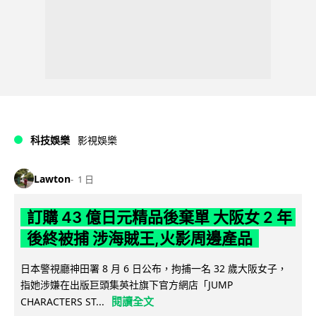
科技娛樂
影視娛樂
Lawton
1 日
訂購 43 億日元精品後棄單 大阪女 2 年
後終被捕 涉海賊王,火影周邊產品
日本警視廳神田署 8 月 6 日公布，拘捕一名 32 歲大阪女子，
指她涉嫌在出版巨頭集英社旗下官方網店「JUMP
閱讀全文
CHARACTERS ST...