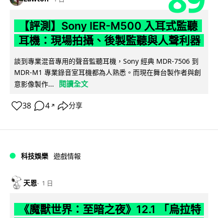
【評測】Sony IER-M500 入耳式監聽
耳機：現場拍攝、後製監聽與人聲利器
談到專業混音專用的聲音監聽耳機，Sony 經典 MDR-7506 到
MDR-M1 專業錄音室耳機都為人熟悉。而現在舞台製作者與創
閱讀全文
意影像製作...
38
4
分享
↗
科技娛樂
遊戲情報
天恩
1 日
《魔獸世界：至暗之夜》12.1 「烏拉特