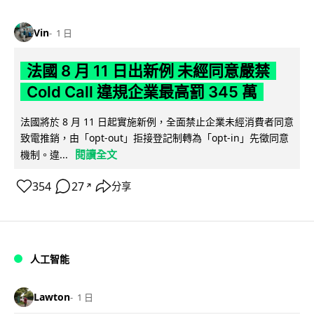
Vin
1 日
法國 8 月 11 日出新例 未經同意嚴禁
Cold Call 違規企業最高罰 345 萬
法國將於 8 月 11 日起實施新例，全面禁止企業未經消費者同意
致電推銷，由「opt-out」拒接登記制轉為「opt-in」先徵同意
閱讀全文
機制。違...
354
27
分享
↗
人工智能
Lawton
1 日