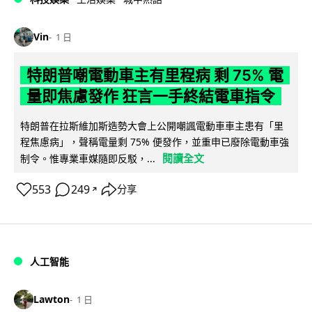
Vin
1 日
特朗普嘲電動車主有里程病 剩 75% 電
量即焦慮發作 狂言一手終結電車指令
特朗普在拉斯維加斯造勢大會上公開嘲諷電動車車主患有「里
程焦慮病」，聲稱電量剩 75% 便發作，並重申已廢除電動車強
閱讀全文
制令。惟專業車媒隨即反駁，...
553
249
分享
↗
人工智能
Lawton
1 日