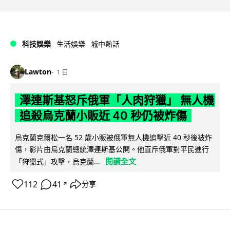
科技娛樂
生活娛樂
城中熱話
Lawton
1 日
澤連斯基怒斥俄軍「人肉狩獵」 無人機
追殺烏克蘭小販近 40 秒仍被炸傷
烏克蘭克爾松一名 52 歲小販被俄軍無人機追擊近 40 秒後被炸
傷，影片由烏克蘭總統澤連斯基公開。他直斥俄軍對平民進行
閱讀全文
「狩獵式」攻擊，烏克蘭...
112
41
分享
↗