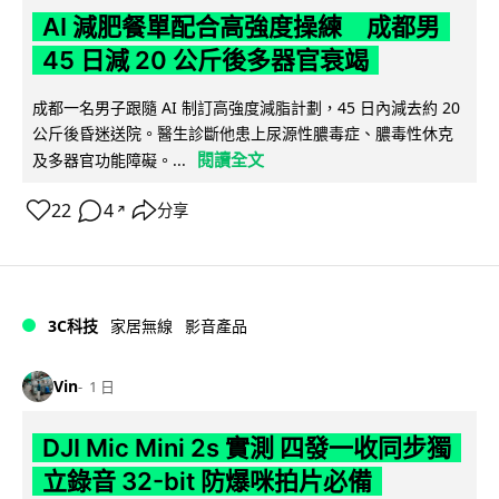
AI 減肥餐單配合高強度操練 成都男
45 日減 20 公斤後多器官衰竭
成都一名男子跟隨 AI 制訂高強度減脂計劃，45 日內減去約 20
公斤後昏迷送院。醫生診斷他患上尿源性膿毒症、膿毒性休克
閱讀全文
及多器官功能障礙。...
22
4
分享
↗
3C科技
家居無線
影音產品
Vin
1 日
DJI Mic Mini 2s 實測 四發一收同步獨
立錄音 32-bit 防爆咪拍片必備