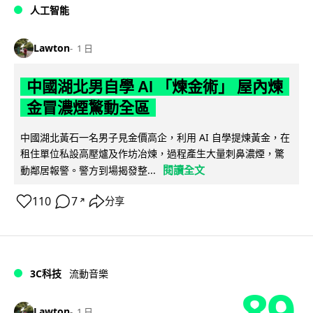
人工智能
Lawton
1 日
中國湖北男自學 AI 「煉金術」 屋內煉
金冒濃煙驚動全區
中國湖北黃石一名男子見金價高企，利用 AI 自學提煉黃金，在
租住單位私設高壓爐及作坊冶煉，過程產生大量刺鼻濃煙，驚
閱讀全文
動鄰居報警。警方到場揭發整...
110
7
分享
↗
3C科技
流動音樂
89
Lawton
1 日