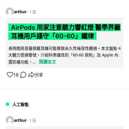
arthur
1 日
AirPods 用家注意聽力響紅燈 醫學界籲
耳機用戶謹守「60-60」鐵律
長時間高音量佩戴耳機可能導致永久性噪音性聽損。本文盤點 4
大聽力受損警號，介紹科學護耳的「60-60 原則」及 Apple 內
閱讀全文
置防護功能，...
18
分享
人工智能
arthur
1 日