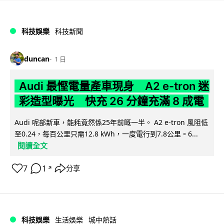
科技娛樂
科技新聞
duncan
1 日
Audi 最慳電量產車現身 A2 e-tron 迷
彩造型曝光 快充 26 分鐘充滿 8 成電
Audi 呢部新車，能耗竟然係25年前嘅一半。 A2 e-tron 風阻低
至0.24，每百公里只需12.8 kWh，一度電行到7.8公里。6...
閱讀全文
7
1
分享
↗
科技娛樂
生活娛樂
城中熱話