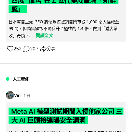
四成 "懷舊"在 Z 世代變成最潮「新鮮
感」
日本零售巨頭 GEO 將懷舊遊戲銷售門市從 1,000 間大幅減至
99 間，但銷售額卻不降反升至過往的 1.4 倍。做到「減店增
閱讀全文
收」奇蹟，...
252
20
分享
↗
人工智能
Vin
1 日
Meta AI 模型測試期間入侵他家公司 三
大 AI 巨頭接連曝安全漏洞