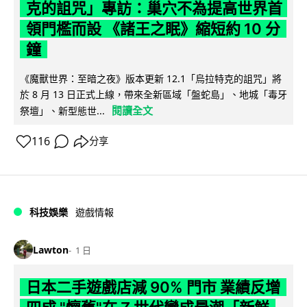
克的詛咒」專訪：巢穴不為提高世界首
領門檻而設 《諸王之眠》縮短約 10 分
鐘
《魔獸世界：至暗之夜》版本更新 12.1「烏拉特克的詛咒」將
於 8 月 13 日正式上線，帶來全新區域「盤蛇島」、地城「毒牙
閱讀全文
祭壇」、新型態世...
116
分享
科技娛樂
遊戲情報
Lawton
1 日
日本二手遊戲店減 90% 門市 業績反增