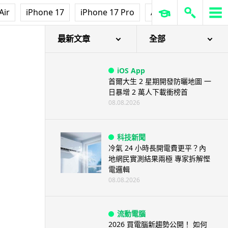
人工智能
Air
iPhone 17
iPhone 17 Pro
AirPods Pro 3
Ap
低價不再！DeepSeek 大幅加價
在即 低價搶客反釀運算資源告急
08.08.2026
最新文章
全部
iOS App
首爾大生 2 星期開發防曬地圖 一
日暴增 2 萬人下載衝榜首
08.08.2026
科技新聞
冷氣 24 小時長開電費更平？內
地網民實測結果兩極 專家拆解慳
電邏輯
08.08.2026
流動電腦
2026 買電腦新趨勢公開！ 如何