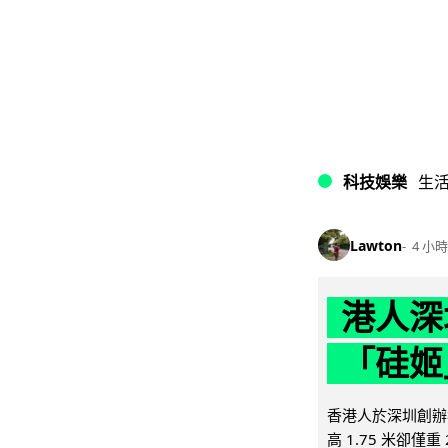
科技娛樂
生
Lawton
4 小時
港人深
「硅姬
香港人於深圳創辦初
高 1.75 米卻僅重 