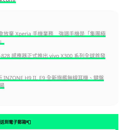
 不會放棄 Xperia 手機業務 強調手機是「集團極
」
YT-828 感應器正式推出 vivo X300 系列全球首發
新 INZONE H9 II, E9 全新旗艦無線耳機、鍵盤
場
📮
送到電子郵箱