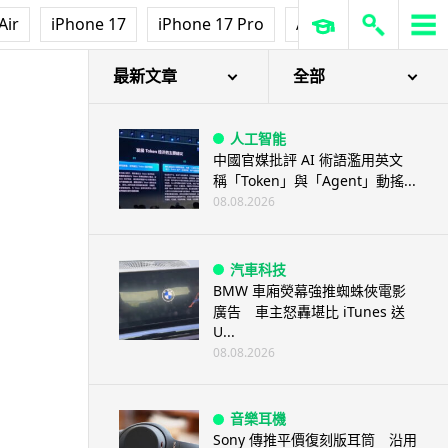
Air
iPhone 17
iPhone 17 Pro
AirPods Pro 3
Ap
最新文章
全部
人工智能
中國官媒批評 AI 術語濫用英文
稱「Token」與「Agent」動搖...
08.08.2026
汽車科技
BMW 車廂熒幕強推蜘蛛俠電影
廣告 車主怒轟堪比 iTunes 送
U...
08.08.2026
音樂耳機
Sony 傳推平價復刻版耳筒 沿用