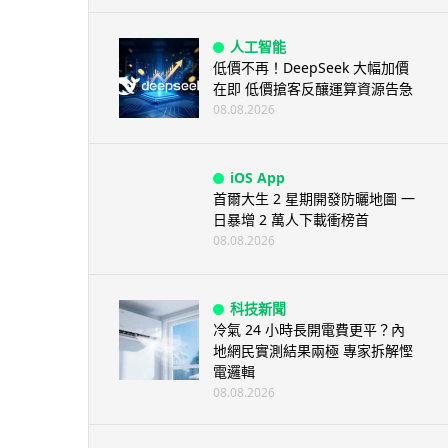
人工智能
低價不再！DeepSeek 大幅加價
在即 低價搶客反釀運算資源告急
08.08.2026
iOS App
首爾大生 2 星期開發防曬地圖 一
日暴增 2 萬人下載衝榜首
08.08.2026
科技新聞
冷氣 24 小時長開電費更平？內
地網民實測結果兩極 專家拆解慳
電邏輯
08.08.2026