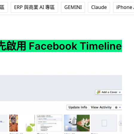
專區
ERP 與商業 AI 專區
GEMINI
Claude
iPhone 
ook Timeline 介面
用 Facebook Timeline