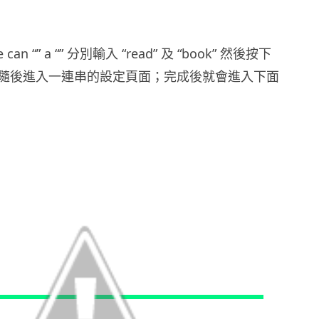
can “” a “” 分別輸入 “read” 及 “book” 然後按下
rted”，隨後進入一連串的設定頁面；完成後就會進入下面