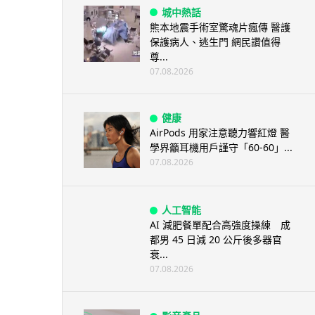
城中熱話
熊本地震手術室驚魂片瘋傳 醫護
保護病人、逃生門 網民讚值得
尊...
07.08.2026
健康
AirPods 用家注意聽力響紅燈 醫
學界籲耳機用戶謹守「60-60」...
07.08.2026
人工智能
AI 減肥餐單配合高強度操練 成
都男 45 日減 20 公斤後多器官
衰...
07.08.2026