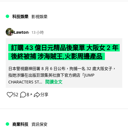
科技娛樂
影視娛樂
Lawton
13 小時
訂購 43 億日元精品後棄單 大阪女 2 年
後終被捕 涉海賊王,火影周邊產品
日本警視廳神田署 8 月 6 日公布，拘捕一名 32 歲大阪女子，
指她涉嫌在出版巨頭集英社旗下官方網店「JUMP
閱讀全文
CHARACTERS ST...
52
8
分享
↗
商業科技
資訊保安