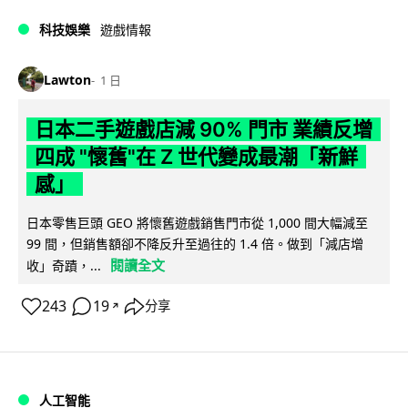
科技娛樂
遊戲情報
Lawton
1 日
日本二手遊戲店減 90% 門市 業績反增
四成 "懷舊"在 Z 世代變成最潮「新鮮
感」
日本零售巨頭 GEO 將懷舊遊戲銷售門市從 1,000 間大幅減至
99 間，但銷售額卻不降反升至過往的 1.4 倍。做到「減店增
閱讀全文
收」奇蹟，...
243
19
分享
↗
人工智能