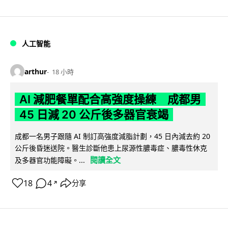
人工智能
arthur
18 小時
AI 減肥餐單配合高強度操練 成都男
45 日減 20 公斤後多器官衰竭
成都一名男子跟隨 AI 制訂高強度減脂計劃，45 日內減去約 20
公斤後昏迷送院。醫生診斷他患上尿源性膿毒症、膿毒性休克
閱讀全文
及多器官功能障礙。...
18
4
分享
↗