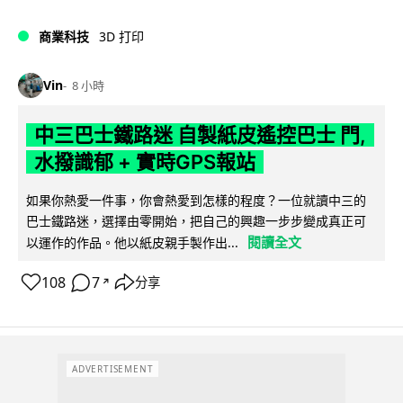
商業科技
3D 打印
Vin
8 小時
中三巴士鐵路迷 自製紙皮遙控巴士 門,
水撥識郁 + 實時GPS報站
如果你熱愛一件事，你會熱愛到怎樣的程度？一位就讀中三的
巴士鐵路迷，選擇由零開始，把自己的興趣一步步變成真正可
閱讀全文
以運作的作品。他以紙皮親手製作出...
108
7
分享
↗
ADVERTISEMENT