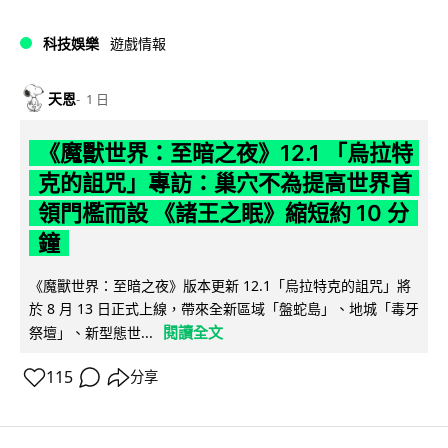
科技娛樂
遊戲情報
天恩
1 日
《魔獸世界：至暗之夜》12.1 「烏拉特
克的詛咒」專訪：巢穴不為提高世界首
領門檻而設 《諸王之眠》縮短約 10 分
鐘
《魔獸世界：至暗之夜》版本更新 12.1「烏拉特克的詛咒」將
於 8 月 13 日正式上線，帶來全新區域「盤蛇島」、地城「毒牙
閱讀全文
祭壇」、新型態世...
115
分享