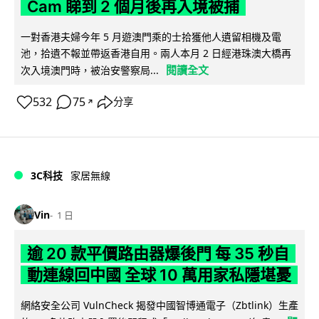
Cam 睇到 2 個月後再入境被捕
一對香港夫婦今年 5 月遊澳門乘的士拾獲他人遺留相機及電
池，拾遺不報並帶返香港自用。兩人本月 2 日經港珠澳大橋再
閱讀全文
次入境澳門時，被治安警察局...
532
75
分享
↗
3C科技
家居無線
Vin
1 日
逾 20 款平價路由器爆後門 每 35 秒自
動連線回中國 全球 10 萬用家私隱堪憂
網絡安全公司 VulnCheck 揭發中國智博通電子（Zbtlink）生產