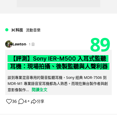
3C科技
流動音樂
89
Lawton
1 日
【評測】Sony IER-M500 入耳式監聽
耳機：現場拍攝、後製監聽與人聲利器
談到專業混音專用的聲音監聽耳機，Sony 經典 MDR-7506 到
MDR-M1 專業錄音室耳機都為人熟悉。而現在舞台製作者與創
閱讀全文
意影像製作...
36
4
分享
↗