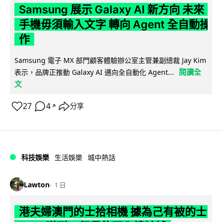
Samsung 展示 Galaxy AI 新方向 未來
手機毋須輸入文字 轉向 Agent 全自動操
作
Samsung 電子 MX 部門顧客體驗辦公室主管兼副總裁 Jay Kim
閱讀全
表示，品牌正推動 Galaxy AI 邁向全自動化 Agent...
文
27
4
分享
↗
科技娛樂
生活娛樂
城中熱話
Lawton
1 日
港夫婦澳門的士拾相機 據為己有被的士