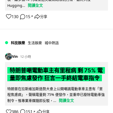
閱讀全文
Hugging...
130
15
分享
↗
科技娛樂
生活娛樂
城中熱話
Vin
12 小時
特朗普嘲電動車主有里程病 剩 75% 電
量即焦慮發作 狂言一手終結電車指令
特朗普在拉斯維加斯造勢大會上公開嘲諷電動車車主患有「里
程焦慮病」，聲稱電量剩 75% 便發作，並重申已廢除電動車強
閱讀全文
制令。惟專業車媒隨即反駁，...
386
151
分享
↗