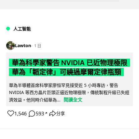
人工智能
Lawton
1 日
華為科學家警告 NVIDIA 已近物理極限
華為「韜定律」可繞過摩爾定律瓶頸
華為半導體首席科學家廖恒罕見接受近 5 小時專訪，警告
NVIDIA 等西方晶片巨頭正逼近物理極限，傳統製程升級已失經
閱讀全文
濟效益。他同時介紹華為...
1,546
593
分享
↗