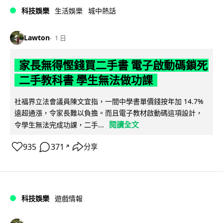
科技娛樂
生活娛樂
城中熱話
Lawton
1 日
家長無得慳錢買二手書 電子啟動碼鎖死
二手教科書 學生無法做功課
社福界立法會議員陳文宜指，一間中學書單價錢按年加 14.7%
遠超通漲，令家長難以負擔。而且電子教材啟動碼這項設計，
閱讀全文
令學生無法完成功課，二手...
935
371
分享
↗
科技娛樂
遊戲情報