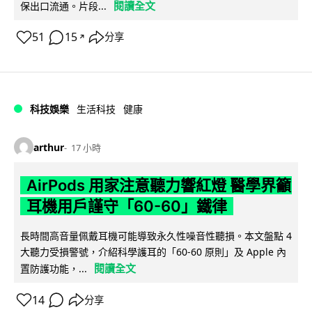
閱讀全文
保出口流通。片段...
51
15
分享
↗
科技娛樂
生活科技
健康
arthur
17 小時
AirPods 用家注意聽力響紅燈 醫學界籲
耳機用戶謹守「60-60」鐵律
長時間高音量佩戴耳機可能導致永久性噪音性聽損。本文盤點 4
大聽力受損警號，介紹科學護耳的「60-60 原則」及 Apple 內
閱讀全文
置防護功能，...
14
分享