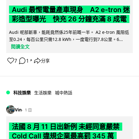
Audi 最慳電量產車現身 A2 e-tron 迷
彩造型曝光 快充 26 分鐘充滿 8 成電
Audi 呢部新車，能耗竟然係25年前嘅一半。 A2 e-tron 風阻低
至0.24，每百公里只需12.8 kWh，一度電行到7.8公里。6...
閱讀全文
7
1
分享
↗
科技娛樂
生活娛樂
城中熱話
Vin
1 日
法國 8 月 11 日出新例 未經同意嚴禁
Cold Call 違規企業最高罰 345 萬