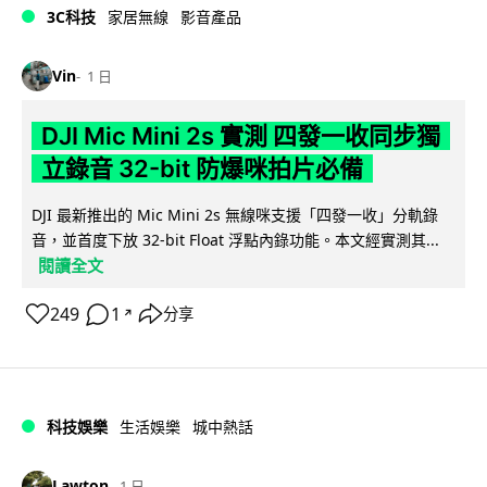
3C科技
家居無線
影音產品
Vin
1 日
DJI Mic Mini 2s 實測 四發一收同步獨
立錄音 32-bit 防爆咪拍片必備
DJI 最新推出的 Mic Mini 2s 無線咪支援「四發一收」分軌錄
音，並首度下放 32-bit Float 浮點內錄功能。本文經實測其...
閱讀全文
249
1
分享
↗
科技娛樂
生活娛樂
城中熱話
Lawton
1 日