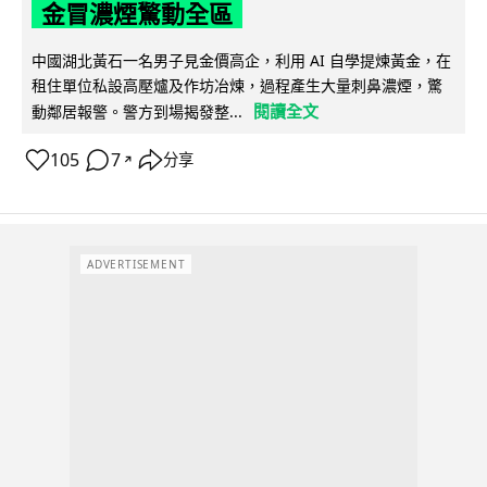
金冒濃煙驚動全區
中國湖北黃石一名男子見金價高企，利用 AI 自學提煉黃金，在
租住單位私設高壓爐及作坊冶煉，過程產生大量刺鼻濃煙，驚
閱讀全文
動鄰居報警。警方到場揭發整...
105
7
分享
↗
ADVERTISEMENT