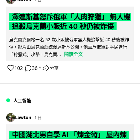
澤連斯基怒斥俄軍「人肉狩獵」 無人機
追殺烏克蘭小販近 40 秒仍被炸傷
烏克蘭克爾松一名 52 歲小販被俄軍無人機追擊近 40 秒後被炸
傷，影片由烏克蘭總統澤連斯基公開。他直斥俄軍對平民進行
閱讀全文
「狩獵式」攻擊，烏克蘭...
102
36
分享
↗
人工智能
Lawton
1 日
中國湖北男自學 AI 「煉金術」 屋內煉