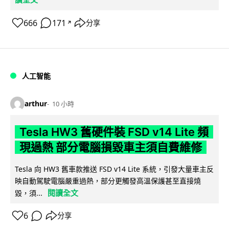
666
171
分享
↗
人工智能
arthur
10 小時
Tesla HW3 舊硬件裝 FSD v14 Lite 頻
現過熱 部分電腦損毀車主須自費維修
Tesla 向 HW3 舊車款推送 FSD v14 Lite 系統，引發大量車主反
映自動駕駛電腦嚴重過熱，部分更觸發高溫保護甚至直接燒
閱讀全文
毀，須...
6
分享