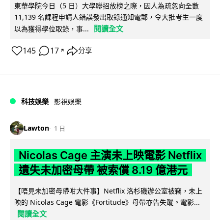
東華學院今日（5 日）大學聯招放榜之際，因人為疏忽向全數
11,139 名課程申請人錯誤發出取錄通知電郵，令大批考生一度
閱讀全文
以為獲得學位取錄，事...
145
17
分享
↗
科技娛樂
影視娛樂
Lawton
1 日
Nicolas Cage 主演未上映電影 Netflix
遺失未加密母帶 被索償 8.19 億港元
【唔見未加密母帶咁大件事】Netflix 洛杉磯辦公室被竊，未上
映的 Nicolas Cage 電影《Fortitude》母帶亦告失蹤。電影...
閱讀全文