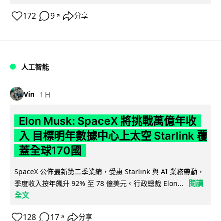
172
9
分享
↗
人工智能
Vin
1 日
Elon Musk: SpaceX 將挑戰萬億年收
入 目標明年數據中心上太空 Starlink 覆
蓋全球170國
SpaceX 公佈最新第二季業績，受惠 Starlink 與 AI 業務帶動，
閱讀
季度收入按年飆升 92% 至 78 億美元。行政總裁 Elon...
全文
128
17
分享
↗