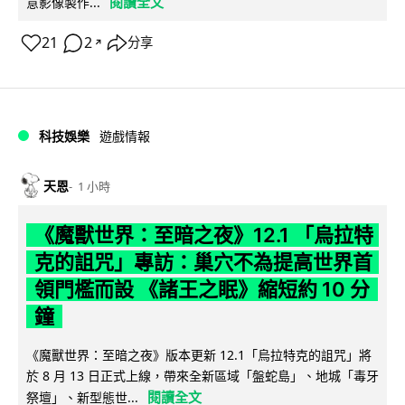
閱讀全文
意影像製作...
21
2
分享
↗
科技娛樂
遊戲情報
天恩
1 小時
《魔獸世界：至暗之夜》12.1 「烏拉特
克的詛咒」專訪：巢穴不為提高世界首
領門檻而設 《諸王之眠》縮短約 10 分
鐘
《魔獸世界：至暗之夜》版本更新 12.1「烏拉特克的詛咒」將
於 8 月 13 日正式上線，帶來全新區域「盤蛇島」、地城「毒牙
閱讀全文
祭壇」、新型態世...