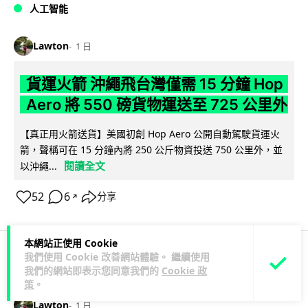
人工智能
Lawton
1 日
貨運火箭 沖繩飛台灣僅需 15 分鐘 Hop
Aero 將 550 磅貨物運送至 725 公里外
【真正用火箭送貨】美國初創 Hop Aero 公開自動駕駛貨運火
箭，聲稱可在 15 分鐘內將 250 公斤物資投送 750 公里外，並
閱讀全文
以沖繩...
52
6
分享
↗
本網站正使用 Cookie
我們使用 Cookie 改善網站體驗。 繼續使用
科技娛樂
遊戲情報
我們的網站即表示您同意我們的
Cookie 政
策
。
Lawton
1 日