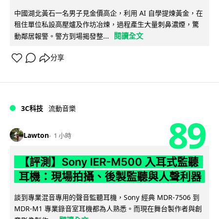
中國湖北黃石一名男子見金價高企，利用 AI 自學提煉黃金，在
租住單位私設高壓爐及作坊冶煉，過程產生大量刺鼻濃煙，驚
閱讀全文
動鄰居報警。警方到場揭發整...
分享
3C科技
流動音樂
89
Lawton
1 小時
【評測】Sony IER-M500 入耳式監聽
耳機：現場拍攝、後製監聽與人聲利器
談到專業混音專用的聲音監聽耳機，Sony 經典 MDR-7506 到
MDR-M1 專業錄音室耳機都為人熟悉。而現在舞台製作者與創