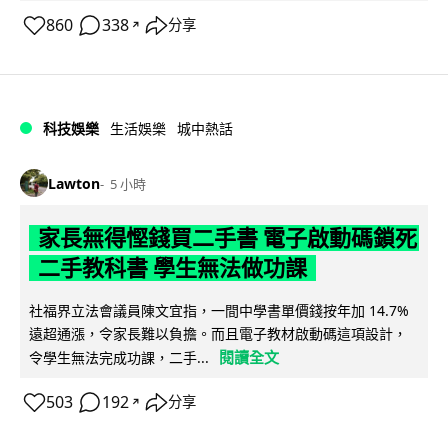
860
338
分享
↗
科技娛樂
生活娛樂
城中熱話
Lawton
5 小時
家長無得慳錢買二手書 電子啟動碼鎖死
二手教科書 學生無法做功課
社福界立法會議員陳文宜指，一間中學書單價錢按年加 14.7%
遠超通漲，令家長難以負擔。而且電子教材啟動碼這項設計，
閱讀全文
令學生無法完成功課，二手...
503
192
分享
↗