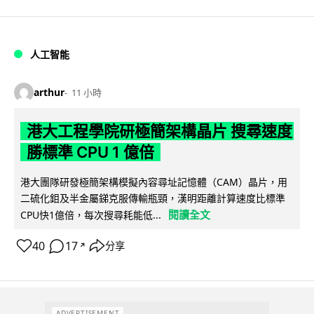
人工智能
arthur
11 小時
港大工程學院研極簡架構晶片 搜尋速度
勝標準 CPU 1 億倍
港大團隊研發極簡架構模擬內容尋址記憶體（CAM）晶片，用
二硫化鉬及半金屬銻克服傳輸瓶頸，漢明距離計算速度比標準
閱讀全文
CPU快1億倍，每次搜尋耗能低...
40
17
分享
↗
ADVERTISEMENT