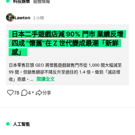
科技娛樂
遊戲情報
Lawton
2 小時
日本二手遊戲店減 90% 門市 業績反增
四成 "懷舊"在 Z 世代變成最潮「新鮮
感」
日本零售巨頭 GEO 將懷舊遊戲銷售門市從 1,000 間大幅減至
99 間，但銷售額卻不降反升至過往的 1.4 倍。做到「減店增
閱讀全文
收」奇蹟，...
78
4
分享
↗
人工智能