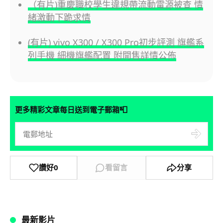
（有片)重慶職校學生違規帶流動電源被查 情
緒激動下跪求情
(有片) vivo X300 / X300 Pro初步評測 旗艦系
列手機 細機旗艦配置 附開售詳情公佈
📮
更多精彩文章每日送到電子郵箱
讚好
0
看留言
分享
最新影片