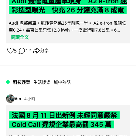
Audi 最慳電量產車現身 A2 e-tron 迷
彩造型曝光 快充 26 分鐘充滿 8 成電
Audi 呢部新車，能耗竟然係25年前嘅一半。 A2 e-tron 風阻低
至0.24，每百公里只需12.8 kWh，一度電行到7.8公里。6...
閱讀全文
5
1
分享
↗
科技娛樂
生活娛樂
城中熱話
Vin
4 小時
法國 8 月 11 日出新例 未經同意嚴禁
Cold Call 違規企業最高罰 345 萬