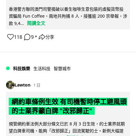
香港警方聯同澳門司警搗破以養生咖啡生意包裝的虛擬貨幣投
資騙局 Fun Coffee，兩地共拘捕 8 人，接獲逾 200 宗舉報，涉
閱讀全文
款 9,4...
118
9
分享
↗
科技娛樂
生活科技
智慧城市
Lawton
1 日
網約車條例生效 有司機暫時停工避風頭
的士業界籲白牌 "改邪歸正"
規管網約車法例大部分條文已於 8 月 3 日生效，的士業界就期
望白牌車司機，能夠「改邪歸正」回流駕駛的士。新例大幅提