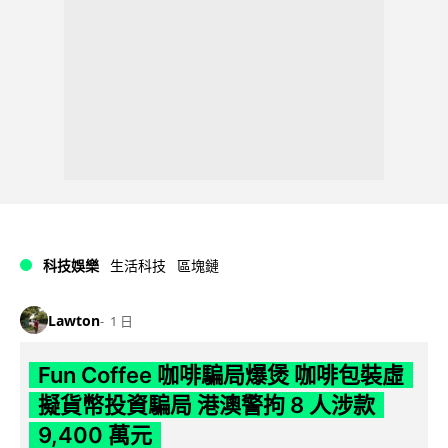
科技娛樂
生活科技
區塊鏈
Lawton
1 日
Fun Coffee 咖啡騙局爆煲 咖啡包裝虛
擬貨幣投資騙局 港澳警拘 8 人涉款
9,400 萬元