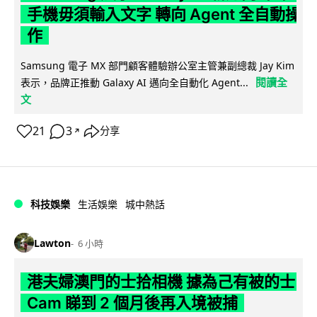
手機毋須輸入文字 轉向 Agent 全自動操
作
Samsung 電子 MX 部門顧客體驗辦公室主管兼副總裁 Jay Kim
閱讀全
表示，品牌正推動 Galaxy AI 邁向全自動化 Agent...
文
21
3
分享
↗
科技娛樂
生活娛樂
城中熱話
Lawton
6 小時
港夫婦澳門的士拾相機 據為己有被的士
Cam 睇到 2 個月後再入境被捕