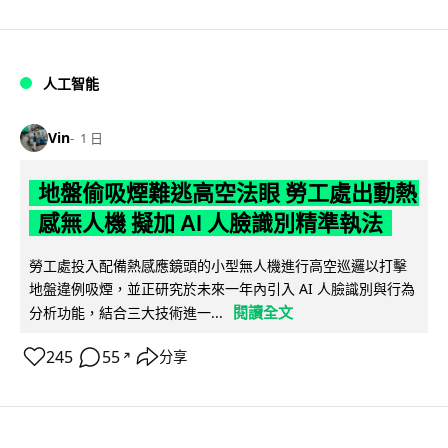
人工智能
Vin
1 日
地盤偷吸煙難逃高空法眼 勞工處出動熱
感無人機 擬加 AI 人臉識別精準執法
勞工處投入配備熱感應鏡頭的小型無人機進行高空巡邏以打擊
地盤違例吸煙，並正研究於未來一年內引入 AI 人臉識別與行為
閱讀全文
分析功能，結合三大技術進一...
245
55
分享
↗