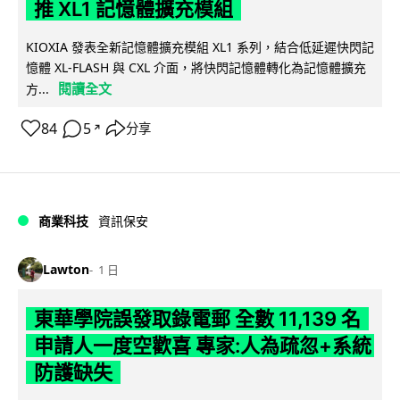
推 XL1 記憶體擴充模組
KIOXIA 發表全新記憶體擴充模組 XL1 系列，結合低延遲快閃記
憶體 XL-FLASH 與 CXL 介面，將快閃記憶體轉化為記憶體擴充
閱讀全文
方...
84
5
分享
↗
商業科技
資訊保安
Lawton
1 日
東華學院誤發取錄電郵 全數 11,139 名
申請人一度空歡喜 專家:人為疏忽+系統
防護缺失