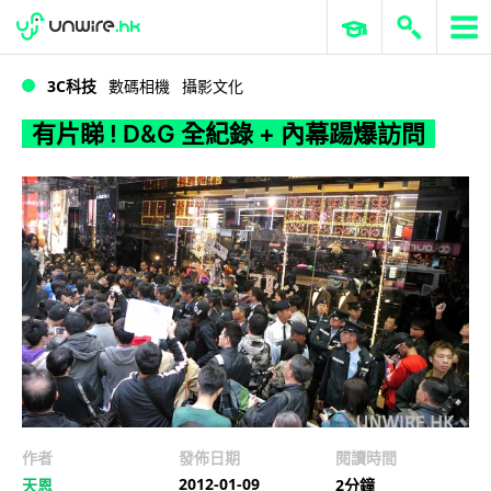
WWDC 2026
GenAI 與雲端科技專區
ERP 與商業 AI
有片睇 ! D&G 全紀錄 + 內幕踼爆訪問
3C科技
數碼相機
攝影文化
有片睇 ! D&G 全紀錄 + 內幕踼爆訪問
作者
發佈日期
閱讀時間
2012-01-09
天恩
2分鐘