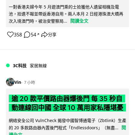
一對香港夫婦今年 5 月遊澳門乘的士拾獲他人遺留相機及電
池，拾遺不報並帶返香港自用。兩人本月 2 日經港珠澳大橋再
閱讀全文
次入境澳門時，被治安警察局...
358
54
分享
↗
3C科技
家居無線
Vin
7 小時
逾 20 款平價路由器爆後門 每 35 秒自
動連線回中國 全球 10 萬用家私隱堪憂
網絡安全公司 VulnCheck 揭發中國智博通電子（Zbtlink）生產
閱
的 20 多款路由器內置後門程式「Endlessdoors」（無盡...
讀全文