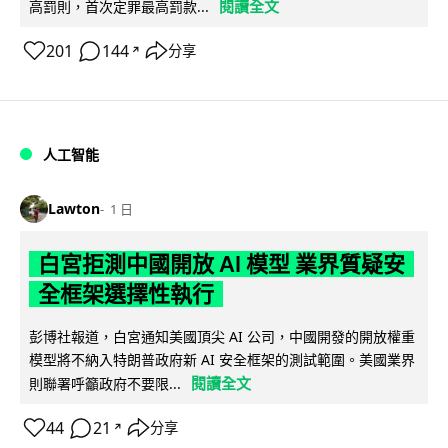
閱讀全文
高罰則，首次定罪最高罰款...
201
144
分享
↗
人工智能
Lawton
1 日
白宮拒測中國開放 AI 模型 業界質疑安
全框架選擇性執行
彭博社報道，白宮通知美國頂尖 AI 公司，中國開發的開放權重
模型將不納入特朗普政府新 AI 安全框架的測試範圍。美國業界
閱讀全文
則聯署呼籲政府不要限...
44
21
分享
↗