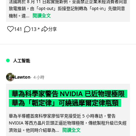
法國將於 8 月 11 日起實施新例，全面禁止企業未經消費者同意
致電推銷，由「opt-out」拒接登記制轉為「opt-in」先徵同意
閱讀全文
機制。違...
141
13
分享
↗
人工智能
Lawton
4 小時
華為科學家警告 NVIDIA 已近物理極限
華為「韜定律」可繞過摩爾定律瓶頸
華為半導體首席科學家廖恒罕見接受近 5 小時專訪，警告
NVIDIA 等西方晶片巨頭正逼近物理極限，傳統製程升級已失經
閱讀全文
濟效益。他同時介紹華為...