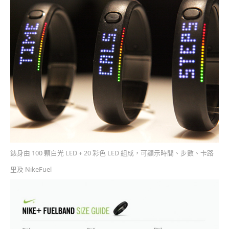
錶身由 100 顆白光 LED + 20 彩色 LED 組成，可顯示時間、步數、卡路
里及 NikeFuel