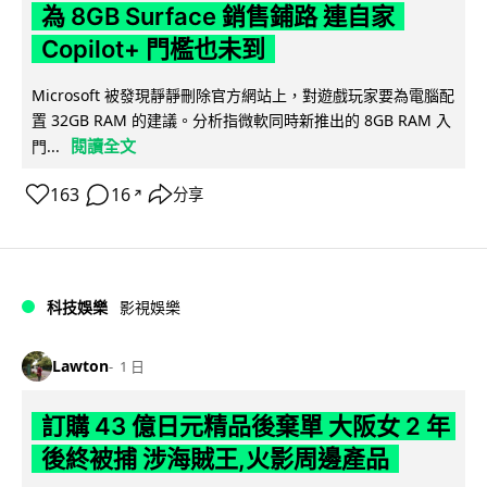
為 8GB Surface 銷售鋪路 連自家
Copilot+ 門檻也未到
Microsoft 被發現靜靜刪除官方網站上，對遊戲玩家要為電腦配
置 32GB RAM 的建議。分析指微軟同時新推出的 8GB RAM 入
閱讀全文
門...
163
16
分享
↗
科技娛樂
影視娛樂
Lawton
1 日
訂購 43 億日元精品後棄單 大阪女 2 年
後終被捕 涉海賊王,火影周邊產品