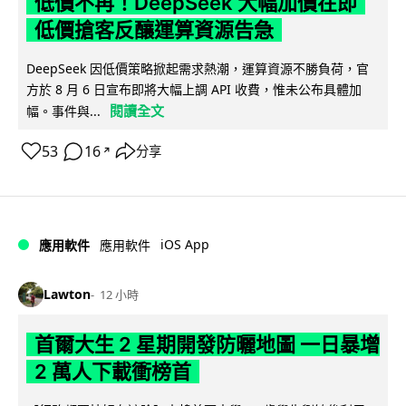
低價不再！DeepSeek 大幅加價在即
低價搶客反釀運算資源告急
DeepSeek 因低價策略掀起需求熱潮，運算資源不勝負荷，官
方於 8 月 6 日宣布即將大幅上調 API 收費，惟未公布具體加
閱讀全文
幅。事件與...
53
16
分享
↗
iOS App
應用軟件
應用軟件
Lawton
12 小時
首爾大生 2 星期開發防曬地圖 一日暴增
2 萬人下載衝榜首