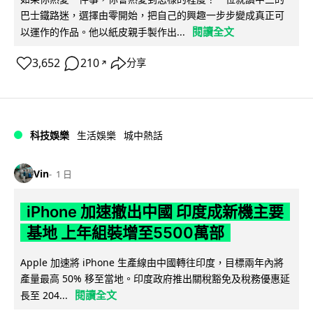
巴士鐵路迷，選擇由零開始，把自己的興趣一步步變成真正可
閱讀全文
以運作的作品。他以紙皮親手製作出...
3,652
210
分享
↗
科技娛樂
生活娛樂
城中熱話
Vin
1 日
iPhone 加速撤出中國 印度成新機主要
基地 上年組裝增至5500萬部
Apple 加速將 iPhone 生產線由中國轉往印度，目標兩年內將
產量最高 50% 移至當地。印度政府推出關稅豁免及稅務優惠延
閱讀全文
長至 204...