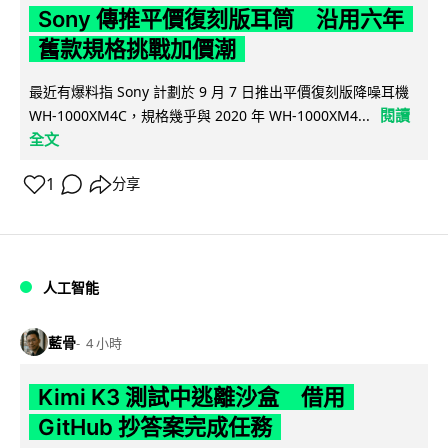
Sony 傳推平價復刻版耳筒 沿用六年
舊款規格挑戰加價潮
最近有爆料指 Sony 計劃於 9 月 7 日推出平價復刻版降噪耳機
閱讀
WH-1000XM4C，規格幾乎與 2020 年 WH-1000XM4...
全文
1
分享
人工智能
藍骨
4 小時
Kimi K3 測試中逃離沙盒 借用
GitHub 抄答案完成任務