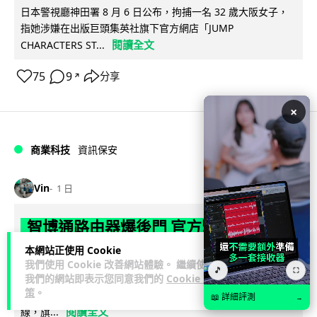
日本警視廳神田署 8 月 6 日公布，拘捕一名 32 歲大阪女子，
指她涉嫌在出版巨頭集英社旗下官方網店「JUMP
閱讀全文
CHARACTERS ST...
75
9
分享
↗
×
商業科技
資訊保安
Vin
1 日
智博通路由器爆後門 官方緊急下架止血
稱漏洞是功能在維修時使用
本網站正使用 Cookie
我們使用 Cookie 改善網站體驗。 繼續使用
🎵
⛶
中國網通廠商智博通電子（Zbtlink Electronics）旗下的路由器
我們的網站即表示您同意我們的
Cookie 政
策
。
產品爆出嚴重安全漏洞，被發現每 35 秒便會與中國伺服器連
📖 詳細評測
→
閱讀全文
線，旗...