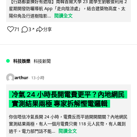
【行路都要揀好有遮陰】南韓首爾大學 23 歲學生劉敏俊利用 2
星期開發防曬導航 App「走向陰涼處」，結合建築物高度、太
閱讀全文
陽仰角及行道樹陰影...
71
3
分享
↗
科技娛樂
科技新聞
arthur
13 小時
冷氣 24 小時長開電費更平？內地網民
實測結果兩極 專家拆解慳電邏輯
你信唔信冷氣長開 24 小時，電費反而平過開開關關？內地網民
實測結果兩極，有人一個月電費只需 118 元人民幣，有人飆到
閱讀全文
過千。電力部門話不能...