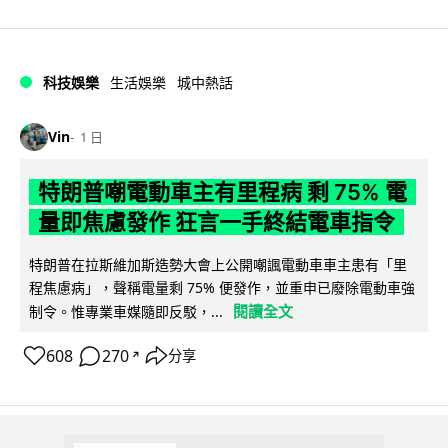
科技娛樂
生活娛樂
城中熱話
Vin
1 日
特朗普嘲電動車主有里程病 剩 75% 電
量即焦慮發作 狂言一手終結電車指令
特朗普在拉斯維加斯造勢大會上公開嘲諷電動車車主患有「里
程焦慮病」，聲稱電量剩 75% 便發作，並重申已廢除電動車強
閱讀全文
制令。惟專業車媒隨即反駁，...
608
270
分享
↗