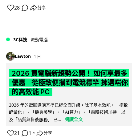
28
分享
3C科技
流動電腦
Lawton
1 日
2026 買電腦新趨勢公開！ 如何享最多
優惠 從極致便攜到電競標竿 揀選啱你
的高效能 PC
2026 年的電腦選購基準已經全面升級。除了基本效能，「極致
輕量化」、「機身美學」、「AI算力」、「前瞻技術加持」以
閱讀全文
及「品質與售後服務」 已...
21
1
分享
↗