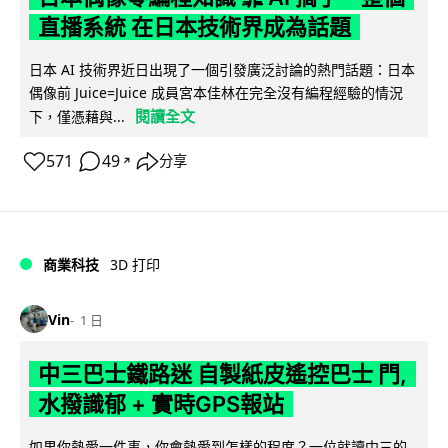
直播系統 在日本技術界成為話題
日本 AI 技術界近日出現了一個引發廣泛討論的熱門話題：日本
偶像前 Juice=Juice 成員宮本佳林在完全沒有編程經驗的情況
閱讀全文
下，僅憑藉與...
571
49
分享
↗
商業科技
3D 打印
Vin
1 日
中三巴士鐵路迷 自製紙皮遙控巴士 門,
水撥識郁 + 實時GPS報站
如果你熱愛一件事，你會熱愛到怎樣的程度？一位就讀中三的