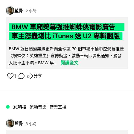
藍骨
2 小時
BMW 車廂熒幕強推蜘蛛俠電影廣告
車主怒轟堪比 iTunes 送 U2 專輯翻版
BMW 近日透過無線更新向全球逾 70 個市場車輛中控熒幕推送
《蜘蛛俠：英雄重生》宣傳動畫，啟動車輛即彈出通知，觸發
閱讀全文
大批車主不滿。BMW 早...
1
分享
3C科技
流動音樂
音樂耳機
藍骨
3 小時