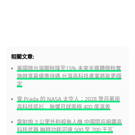
相關文章:
美國徵台灣關稅降至15% 未來半導體徵稅實
施時享最優惠待遇 台灣高科技產業將能更穩
定
穿 Prada 的 NASA 太空人：2028 登月著用
高科技底衫 無懼月球南極 400 度溫差
雷射炮 3 公里外秒殺無人機 中國閱兵揭露高
科技武器 瞬時功耗可達 500 至 700 千瓦