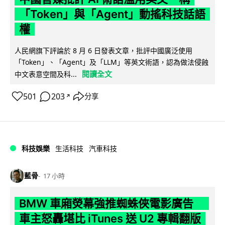
「Token」與「Agent」動搖科技話語
權
人民網旗下評論於 8 月 6 日發表文章，批評中國廣泛使用
「Token」、「Agent」及「LLM」等英文術語，認為做法侵蝕
閱讀全文
中文表意空間及科...
501
203
分享
↗
科技娛樂
生活科技
汽車科技
藍骨
17 小時
BMW 車廂熒幕強推蜘蛛俠電影廣告
車主怒轟堪比 iTunes 送 U2 專輯翻版