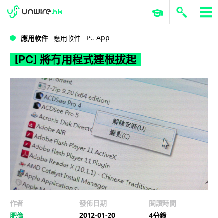
WWDC 2026
GenAI 與雲端科技專區
ERP 與商業 AI
[PC] 將冇用程式連根拔起
PC App
應用軟件
應用軟件
[PC] 將冇用程式連根拔起
作者
發佈日期
閱讀時間
2012-01-20
肥倫
4分鐘