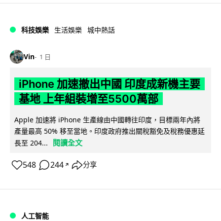
科技娛樂
生活娛樂
城中熱話
Vin
1 日
iPhone 加速撤出中國 印度成新機主要
基地 上年組裝增至5500萬部
Apple 加速將 iPhone 生產線由中國轉往印度，目標兩年內將
產量最高 50% 移至當地。印度政府推出關稅豁免及稅務優惠延
閱讀全文
長至 204...
548
244
分享
↗
人工智能