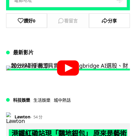
讚好
0
看留言
分享
最新影片
科技娛樂
生活娛樂
城中熱話
Lawton
54 分
港鐵紅磡站現「黐地銀包」 原來是藝術