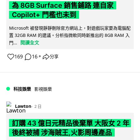
為 8GB Surface 銷售鋪路 連自家
Copilot+ 門檻也未到
Microsoft 被發現靜靜刪除官方網站上，對遊戲玩家要為電腦配
置 32GB RAM 的建議。分析指微軟同時新推出的 8GB RAM 入
閱讀全文
門...
169
16
分享
↗
科技娛樂
影視娛樂
Lawton
2 日
訂購 43 億日元精品後棄單 大阪女 2 年
後終被捕 涉海賊王,火影周邊產品