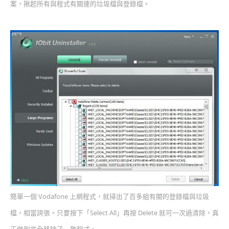
案，揪起所有與程式有關連的垃圾檔與登錄檔。
簡單一個 Vodafone 上網程式，就掃出了百多組有關的登錄檔與垃圾
檔，相當誇張。只要按下「Select All」再按 Delete 就可一次過清除，真