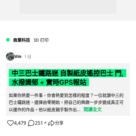
商業科技
3D 打印
Vin
1 日
中三巴士鐵路迷 自製紙皮遙控巴士 門,
水撥識郁 + 實時GPS報站
如果你熱愛一件事，你會熱愛到怎樣的程度？一位就讀中三的
巴士鐵路迷，選擇由零開始，把自己的興趣一步步變成真正可
閱讀全文
以運作的作品。他以紙皮親手製作出...
4,479
251
分享
↗