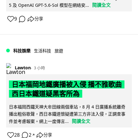
閱讀全文
5 及 OpenAI GPT-5.6-Sol 模型在網絡安...
9
分享
科技娛樂
生活科技
旅遊
Lawton
3 小時
日本福岡地鐵廣播被入侵 播不雅歌曲
西日本鐵道疑黑客所為
日本福岡西鐵天神大牟田線兩個車站，8 月 4 日廣播系統離奇
播出粗俗歌聲，西日本鐵道懷疑遭第三方非法入侵，正調查事
閱讀全文
件並考慮報案。網上一度傳言...
28
2
分享
↗