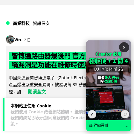
商業科技
資訊保安
Vin
2 日
×
智博通路由器爆後門 官方緊急下架止血
稱漏洞是功能在維修時使用
中國網通廠商智博通電子（Zbtlink Electronics）旗下的路由器
產品爆出嚴重安全漏洞，被發現每 35 秒便會與中國伺服器連
閱讀全文
線，旗...
374
84
分享
本網站正使用 Cookie
↗
我們使用 Cookie 改善網站體驗。 繼續使用
🎵
⛶
我們的網站即表示您同意我們的
Cookie 政
策
。
📖 詳細評測
→