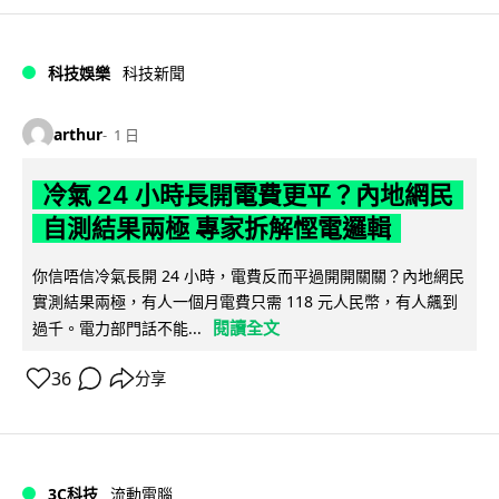
科技娛樂
科技新聞
arthur
1 日
冷氣 24 小時長開電費更平？內地網民
自測結果兩極 專家拆解慳電邏輯
你信唔信冷氣長開 24 小時，電費反而平過開開關關？內地網民
實測結果兩極，有人一個月電費只需 118 元人民幣，有人飆到
閱讀全文
過千。電力部門話不能...
36
分享
3C科技
流動電腦