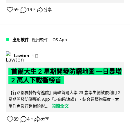
69
19
分享
↗
iOS App
應用軟件
應用軟件
Lawton
1 日
首爾大生 2 星期開發防曬地圖 一日暴增
2 萬人下載衝榜首
【行路都要揀好有遮陰】南韓首爾大學 23 歲學生劉敏俊利用 2
星期開發防曬導航 App「走向陰涼處」，結合建築物高度、太
閱讀全文
陽仰角及行道樹陰影...
89
4
分享
↗