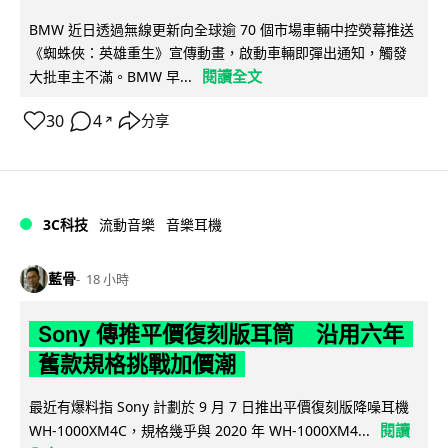
BMW 近日透過無線更新向全球逾 70 個市場車輛中控熒幕推送
《蜘蛛俠：英雄重生》宣傳動畫，啟動車輛即彈出通知，觸發
閱讀全文
大批車主不滿。BMW 早...
30
4
分享
↗
3C科技
流動音樂
音樂耳機
藍骨
18 小時
Sony 傳推平價復刻版耳筒 沿用六年
舊款規格挑戰加價潮
最近有爆料指 Sony 計劃於 9 月 7 日推出平價復刻版降噪耳機
閱讀
WH-1000XM4C，規格幾乎與 2020 年 WH-1000XM4...