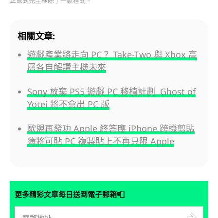
正做到完全移除了一款程式。
相關文章:
遊戲產業將走向 PC？ Take-Two 與 Xbox 高
層各自解讀主機未來
Sony 放棄 PS5 遊戲 PC 移植計劃 Ghost of
Yotei 將不會出 PC 版
歐盟再發功 Apple 終答應 iPhone 跨機剪貼
簿將可貼 PC 複製貼上不再只限 Apple
📮
更多精彩文章每日送到電子郵箱