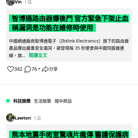
Vin
1 日
智博通路由器爆後門 官方緊急下架止血
稱漏洞是功能在維修時使用
中國網通廠商智博通電子（Zbtlink Electronics）旗下的路由器
產品爆出嚴重安全漏洞，被發現每 35 秒便會與中國伺服器連
閱讀全文
線，旗...
342
76
分享
↗
科技娛樂
生活娛樂
城中熱話
Lawton
1 日
熊本地震手術室驚魂片瘋傳 醫護保護病