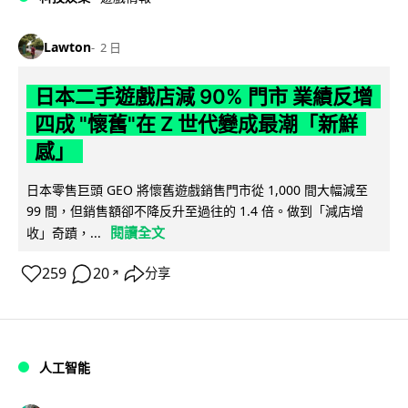
Lawton
2 日
日本二手遊戲店減 90% 門市 業績反增
四成 "懷舊"在 Z 世代變成最潮「新鮮
感」
日本零售巨頭 GEO 將懷舊遊戲銷售門市從 1,000 間大幅減至
99 間，但銷售額卻不降反升至過往的 1.4 倍。做到「減店增
閱讀全文
收」奇蹟，...
259
20
分享
↗
人工智能