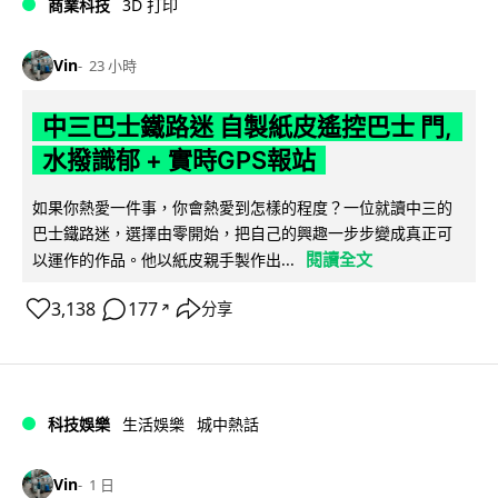
商業科技
3D 打印
Vin
23 小時
中三巴士鐵路迷 自製紙皮遙控巴士 門,
水撥識郁 + 實時GPS報站
如果你熱愛一件事，你會熱愛到怎樣的程度？一位就讀中三的
巴士鐵路迷，選擇由零開始，把自己的興趣一步步變成真正可
閱讀全文
以運作的作品。他以紙皮親手製作出...
3,138
177
分享
↗
科技娛樂
生活娛樂
城中熱話
Vin
1 日