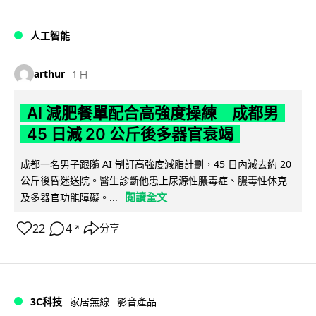
人工智能
arthur
1 日
AI 減肥餐單配合高強度操練 成都男
45 日減 20 公斤後多器官衰竭
成都一名男子跟隨 AI 制訂高強度減脂計劃，45 日內減去約 20
公斤後昏迷送院。醫生診斷他患上尿源性膿毒症、膿毒性休克
閱讀全文
及多器官功能障礙。...
22
4
分享
↗
3C科技
家居無線
影音產品