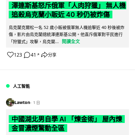
澤連斯基怒斥俄軍「人肉狩獵」 無人機
追殺烏克蘭小販近 40 秒仍被炸傷
烏克蘭克爾松一名 52 歲小販被俄軍無人機追擊近 40 秒後被炸
傷，影片由烏克蘭總統澤連斯基公開。他直斥俄軍對平民進行
閱讀全文
「狩獵式」攻擊，烏克蘭...
123
41
分享
↗
人工智能
Lawton
1 日
中國湖北男自學 AI 「煉金術」 屋內煉
金冒濃煙驚動全區