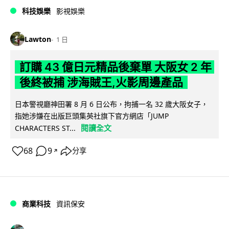
科技娛樂
影視娛樂
Lawton
1 日
訂購 43 億日元精品後棄單 大阪女 2 年
後終被捕 涉海賊王,火影周邊產品
日本警視廳神田署 8 月 6 日公布，拘捕一名 32 歲大阪女子，
指她涉嫌在出版巨頭集英社旗下官方網店「JUMP
閱讀全文
CHARACTERS ST...
68
9
分享
↗
商業科技
資訊保安