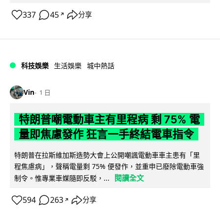
337
45
分享
↗
科技娛樂
生活娛樂
城中熱話
Vin
1 日
特朗普嘲電動車主有里程病 剩 75% 電
量即焦慮發作 狂言一手終結電車指令
特朗普在拉斯維加斯造勢大會上公開嘲諷電動車車主患有「里
程焦慮病」，聲稱電量剩 75% 便發作，並重申已廢除電動車強
閱讀全文
制令。惟專業車媒隨即反駁，...
594
263
分享
↗