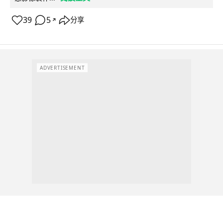
39
5
分享
↗
ADVERTISEMENT