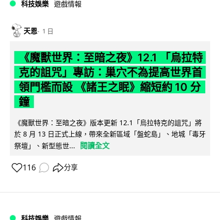
科技娛樂
遊戲情報
天恩
1 日
《魔獸世界：至暗之夜》12.1 「烏拉特
克的詛咒」專訪：巢穴不為提高世界首
領門檻而設 《諸王之眠》縮短約 10 分
鐘
《魔獸世界：至暗之夜》版本更新 12.1「烏拉特克的詛咒」將
於 8 月 13 日正式上線，帶來全新區域「盤蛇島」、地城「毒牙
閱讀全文
祭壇」、新型態世...
116
分享
科技娛樂
遊戲情報