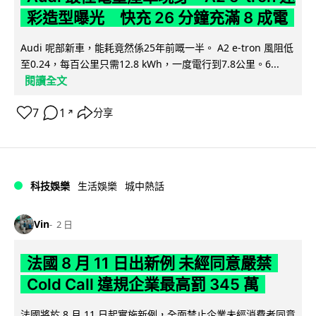
彩造型曝光 快充 26 分鐘充滿 8 成電
Audi 呢部新車，能耗竟然係25年前嘅一半。 A2 e-tron 風阻低
至0.24，每百公里只需12.8 kWh，一度電行到7.8公里。6...
閱讀全文
7
1
分享
↗
科技娛樂
生活娛樂
城中熱話
Vin
2 日
法國 8 月 11 日出新例 未經同意嚴禁
Cold Call 違規企業最高罰 345 萬
法國將於 8 月 11 日起實施新例，全面禁止企業未經消費者同意