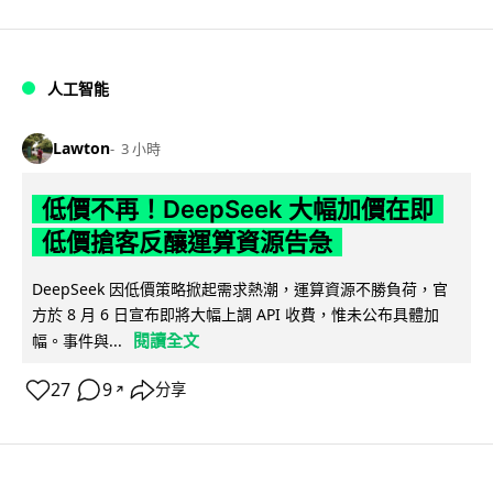
人工智能
Lawton
3 小時
低價不再！DeepSeek 大幅加價在即
低價搶客反釀運算資源告急
DeepSeek 因低價策略掀起需求熱潮，運算資源不勝負荷，官
方於 8 月 6 日宣布即將大幅上調 API 收費，惟未公布具體加
閱讀全文
幅。事件與...
27
9
分享
↗