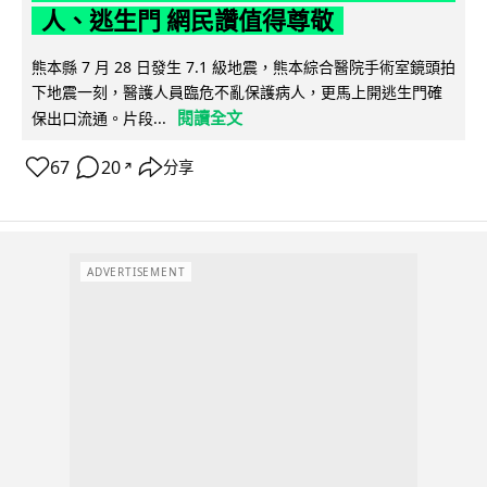
人、逃生門 網民讚值得尊敬
熊本縣 7 月 28 日發生 7.1 級地震，熊本綜合醫院手術室鏡頭拍
下地震一刻，醫護人員臨危不亂保護病人，更馬上開逃生門確
閱讀全文
保出口流通。片段...
67
20
分享
↗
ADVERTISEMENT