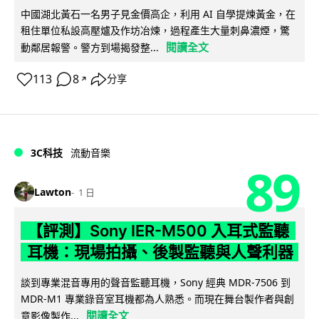
中國湖北黃石一名男子見金價高企，利用 AI 自學提煉黃金，在
租住單位私設高壓爐及作坊冶煉，過程產生大量刺鼻濃煙，驚
閱讀全文
動鄰居報警。警方到場揭發整...
113
8
分享
↗
3C科技
流動音樂
89
Lawton
1 日
【評測】Sony IER-M500 入耳式監聽
耳機：現場拍攝、後製監聽與人聲利器
談到專業混音專用的聲音監聽耳機，Sony 經典 MDR-7506 到
MDR-M1 專業錄音室耳機都為人熟悉。而現在舞台製作者與創
閱讀全文
意影像製作...