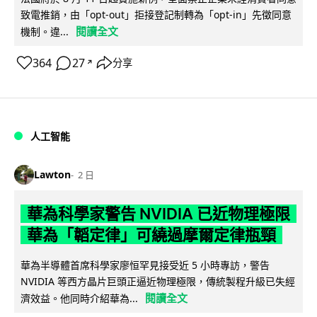
致電推銷，由「opt-out」拒接登記制轉為「opt-in」先徵同意
閱讀全文
機制。違...
364
27
分享
↗
人工智能
Lawton
2 日
華為科學家警告 NVIDIA 已近物理極限
華為「韜定律」可繞過摩爾定律瓶頸
華為半導體首席科學家廖恒罕見接受近 5 小時專訪，警告
NVIDIA 等西方晶片巨頭正逼近物理極限，傳統製程升級已失經
閱讀全文
濟效益。他同時介紹華為...