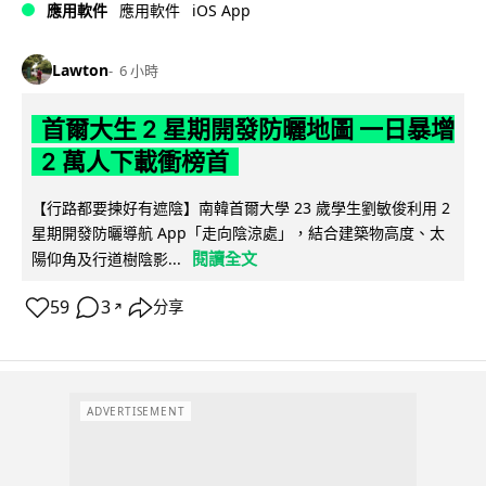
iOS App
應用軟件
應用軟件
Lawton
6 小時
首爾大生 2 星期開發防曬地圖 一日暴增
2 萬人下載衝榜首
【行路都要揀好有遮陰】南韓首爾大學 23 歲學生劉敏俊利用 2
星期開發防曬導航 App「走向陰涼處」，結合建築物高度、太
閱讀全文
陽仰角及行道樹陰影...
59
3
分享
↗
ADVERTISEMENT