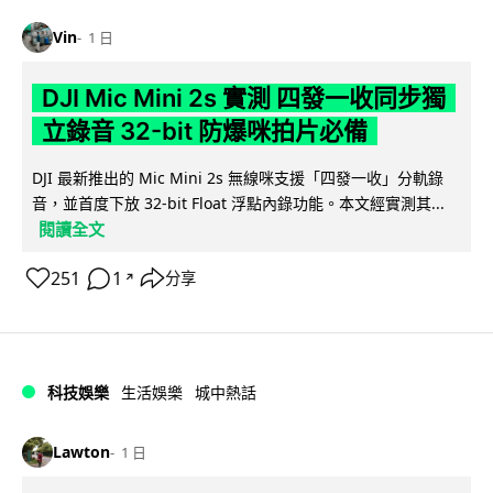
Vin
1 日
DJI Mic Mini 2s 實測 四發一收同步獨
立錄音 32-bit 防爆咪拍片必備
DJI 最新推出的 Mic Mini 2s 無線咪支援「四發一收」分軌錄
音，並首度下放 32-bit Float 浮點內錄功能。本文經實測其...
閱讀全文
251
1
分享
↗
科技娛樂
生活娛樂
城中熱話
Lawton
1 日