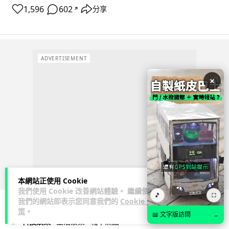
1,596
602
分享
↗
ADVERTISEMENT
×
本網站正使用 Cookie
我們使用 Cookie 改善網站體驗。 繼續使用
🎵
⛶
我們的網站即表示您同意我們的
Cookie 政
策
。
📖 文字版訪問
→
科技娛樂
生活娛樂
城中熱話