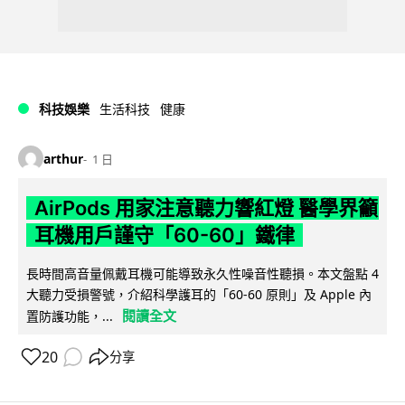
科技娛樂
生活科技
健康
arthur
1 日
AirPods 用家注意聽力響紅燈 醫學界籲
耳機用戶謹守「60-60」鐵律
長時間高音量佩戴耳機可能導致永久性噪音性聽損。本文盤點 4
大聽力受損警號，介紹科學護耳的「60-60 原則」及 Apple 內
閱讀全文
置防護功能，...
20
分享