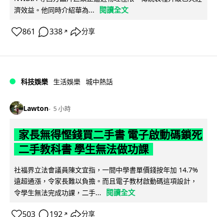
閱讀全文
濟效益。他同時介紹華為...
861
338
分享
↗
科技娛樂
生活娛樂
城中熱話
Lawton
5 小時
家長無得慳錢買二手書 電子啟動碼鎖死
二手教科書 學生無法做功課
社福界立法會議員陳文宜指，一間中學書單價錢按年加 14.7%
遠超通漲，令家長難以負擔。而且電子教材啟動碼這項設計，
閱讀全文
令學生無法完成功課，二手...
503
192
分享
↗