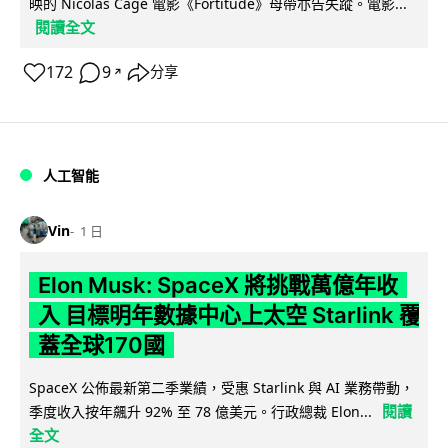
映的 Nicolas Cage 電影《Fortitude》母帶亦告失蹤。電影...
閱讀全文
172
9
分享
↗
人工智能
Vin
1 日
Elon Musk: SpaceX 將挑戰萬億年收
入 目標明年數據中心上太空 Starlink 覆
蓋全球170國
SpaceX 公佈最新第二季業績，受惠 Starlink 與 AI 業務帶動，
閱讀
季度收入按年飆升 92% 至 78 億美元。行政總裁 Elon...
全文