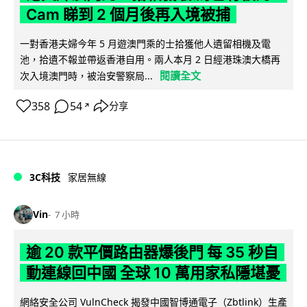
Cam 睇到 2 個月後再入境被捕
一對香港夫婦今年 5 月遊澳門乘的士拾獲他人遺留相機及電
池，拾遺不報並帶返香港自用。兩人本月 2 日經港珠澳大橋再
閱讀全文
次入境澳門時，被治安警察局...
358
54
分享
↗
3C科技
家居無線
Vin
7 小時
逾 20 款平價路由器爆後門 每 35 秒自
動連線回中國 全球 10 萬用家私隱堪憂
網絡安全公司 VulnCheck 揭發中國智博通電子（Zbtlink）生產