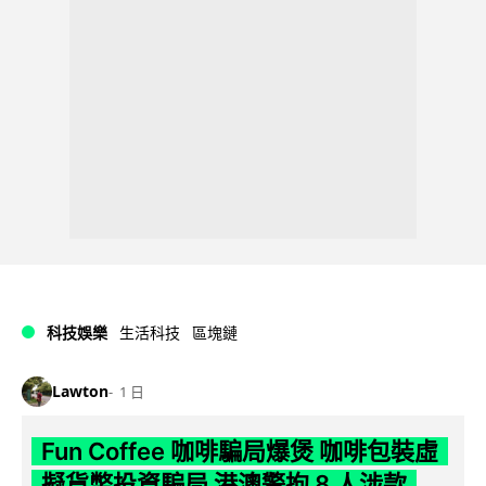
科技娛樂
生活科技
區塊鏈
Lawton
1 日
Fun Coffee 咖啡騙局爆煲 咖啡包裝虛
擬貨幣投資騙局 港澳警拘 8 人涉款