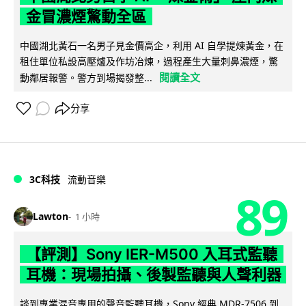
金冒濃煙驚動全區
中國湖北黃石一名男子見金價高企，利用 AI 自學提煉黃金，在
租住單位私設高壓爐及作坊冶煉，過程產生大量刺鼻濃煙，驚
閱讀全文
動鄰居報警。警方到場揭發整...
分享
3C科技
流動音樂
89
Lawton
1 小時
【評測】Sony IER-M500 入耳式監聽
耳機：現場拍攝、後製監聽與人聲利器
談到專業混音專用的聲音監聽耳機，Sony 經典 MDR-7506 到