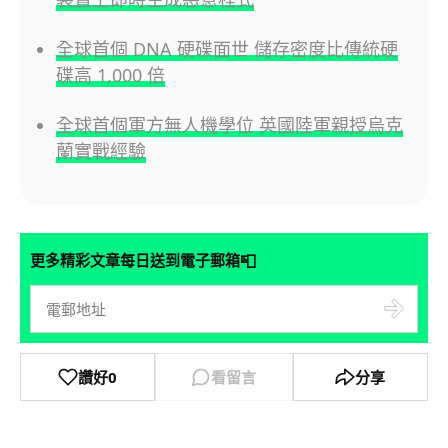
全球首個 DNA 硬碟面世 儲存密度比傳統硬
碟高 1,000 倍
全球首個軍方無人機學位 英國陸軍親授烏克
蘭實戰經驗
📮
更多精彩文章每日送到電子郵箱
讚好
0
看留言
分享