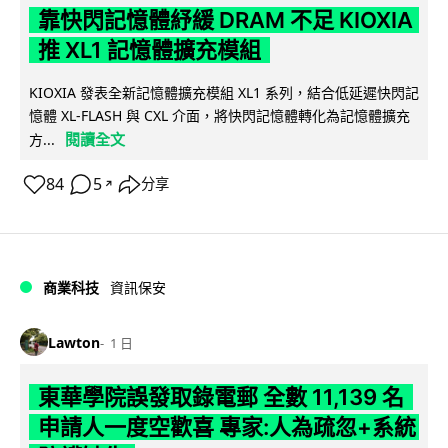
靠快閃記憶體紓緩 DRAM 不足 KIOXIA
推 XL1 記憶體擴充模組
KIOXIA 發表全新記憶體擴充模組 XL1 系列，結合低延遲快閃記
憶體 XL-FLASH 與 CXL 介面，將快閃記憶體轉化為記憶體擴充
閱讀全文
方...
84
5
分享
↗
商業科技
資訊保安
Lawton
1 日
東華學院誤發取錄電郵 全數 11,139 名
申請人一度空歡喜 專家:人為疏忽+系統