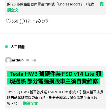
閱
的 20 多款路由器內置後門程式「Endlessdoors」（無盡...
讀全文
666
171
分享
↗
人工智能
arthur
10 小時
Tesla HW3 舊硬件裝 FSD v14 Lite 頻
現過熱 部分電腦損毀車主須自費維修
Tesla 向 HW3 舊車款推送 FSD v14 Lite 系統，引發大量車主反
映自動駕駛電腦嚴重過熱，部分更觸發高溫保護甚至直接燒
閱讀全文
毀，須...