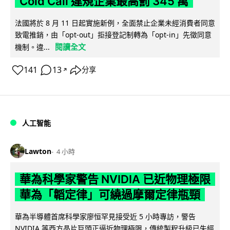
Cold Call 違規企業最高罰 345 萬
法國將於 8 月 11 日起實施新例，全面禁止企業未經消費者同意
致電推銷，由「opt-out」拒接登記制轉為「opt-in」先徵同意
閱讀全文
機制。違...
141
13
分享
↗
人工智能
Lawton
4 小時
華為科學家警告 NVIDIA 已近物理極限
華為「韜定律」可繞過摩爾定律瓶頸
華為半導體首席科學家廖恒罕見接受近 5 小時專訪，警告
NVIDIA 等西方晶片巨頭正逼近物理極限，傳統製程升級已失經