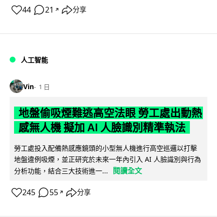
44
21
分享
↗
人工智能
Vin
1 日
地盤偷吸煙難逃高空法眼 勞工處出動熱
感無人機 擬加 AI 人臉識別精準執法
勞工處投入配備熱感應鏡頭的小型無人機進行高空巡邏以打擊
地盤違例吸煙，並正研究於未來一年內引入 AI 人臉識別與行為
閱讀全文
分析功能，結合三大技術進一...
245
55
分享
↗