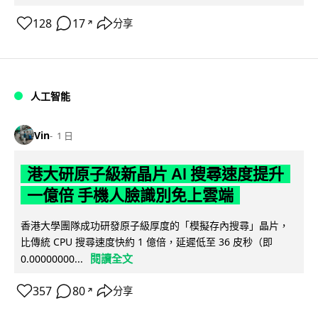
128
17
分享
↗
人工智能
Vin
1 日
港大研原子級新晶片 AI 搜尋速度提升
一億倍 手機人臉識別免上雲端
香港大學團隊成功研發原子級厚度的「模擬存內搜尋」晶片，
比傳統 CPU 搜尋速度快約 1 億倍，延遲低至 36 皮秒（即
閱讀全文
0.00000000...
357
80
分享
↗