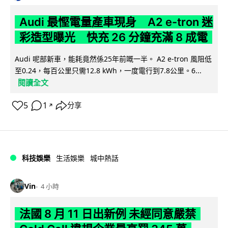
Audi 最慳電量產車現身 A2 e-tron 迷
彩造型曝光 快充 26 分鐘充滿 8 成電
Audi 呢部新車，能耗竟然係25年前嘅一半。 A2 e-tron 風阻低
至0.24，每百公里只需12.8 kWh，一度電行到7.8公里。6...
閱讀全文
5
1
分享
↗
科技娛樂
生活娛樂
城中熱話
Vin
4 小時
法國 8 月 11 日出新例 未經同意嚴禁