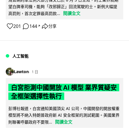
望白牌車司機，能夠「改邪歸正」回流駕駛的士。新例大幅提
閱讀全文
高罰則，首次定罪最高罰款...
201
144
分享
↗
人工智能
Lawton
1 日
白宮拒測中國開放 AI 模型 業界質疑安
全框架選擇性執行
彭博社報道，白宮通知美國頂尖 AI 公司，中國開發的開放權重
模型將不納入特朗普政府新 AI 安全框架的測試範圍。美國業界
閱讀全文
則聯署呼籲政府不要限...