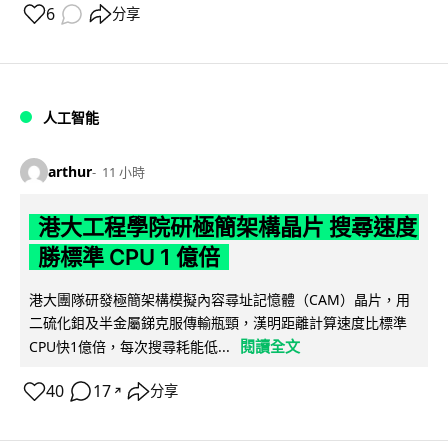
6
分享
人工智能
arthur
11 小時
港大工程學院研極簡架構晶片 搜尋速度
勝標準 CPU 1 億倍
港大團隊研發極簡架構模擬內容尋址記憶體（CAM）晶片，用
二硫化鉬及半金屬銻克服傳輸瓶頸，漢明距離計算速度比標準
閱讀全文
CPU快1億倍，每次搜尋耗能低...
40
17
分享
↗