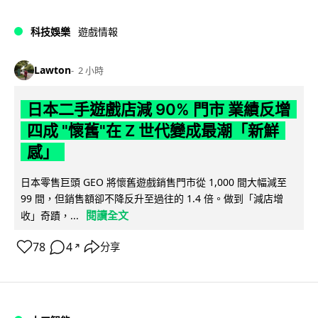
科技娛樂
遊戲情報
Lawton
2 小時
日本二手遊戲店減 90% 門市 業績反增
四成 "懷舊"在 Z 世代變成最潮「新鮮
感」
日本零售巨頭 GEO 將懷舊遊戲銷售門市從 1,000 間大幅減至
99 間，但銷售額卻不降反升至過往的 1.4 倍。做到「減店增
閱讀全文
收」奇蹟，...
78
4
分享
↗