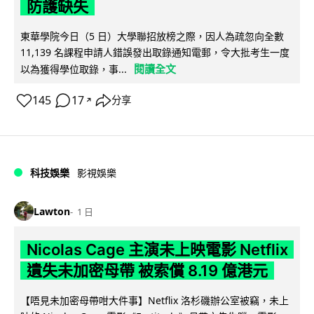
防護缺失
東華學院今日（5 日）大學聯招放榜之際，因人為疏忽向全數
11,139 名課程申請人錯誤發出取錄通知電郵，令大批考生一度
閱讀全文
以為獲得學位取錄，事...
145
17
分享
↗
科技娛樂
影視娛樂
Lawton
1 日
Nicolas Cage 主演未上映電影 Netflix
遺失未加密母帶 被索償 8.19 億港元
【唔見未加密母帶咁大件事】Netflix 洛杉磯辦公室被竊，未上