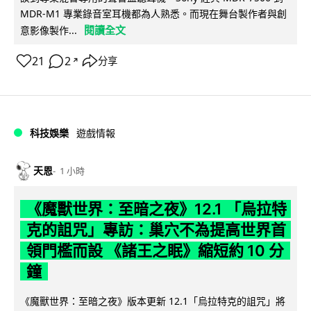
MDR-M1 專業錄音室耳機都為人熟悉。而現在舞台製作者與創
閱讀全文
意影像製作...
21
2
分享
↗
科技娛樂
遊戲情報
天恩
1 小時
《魔獸世界：至暗之夜》12.1 「烏拉特
克的詛咒」專訪：巢穴不為提高世界首
領門檻而設 《諸王之眠》縮短約 10 分
鐘
《魔獸世界：至暗之夜》版本更新 12.1「烏拉特克的詛咒」將