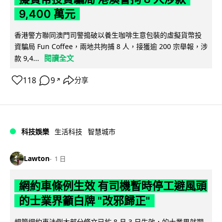
9,400 萬元
香港警方聯同澳門司警搗破以養生咖啡生意包裝的虛擬貨幣投
資騙局 Fun Coffee，兩地共拘捕 8 人，接獲逾 200 宗舉報，涉
閱讀全文
款 9,4...
118
9
分享
↗
科技娛樂
生活科技
智慧城市
Lawton
1 日
網約車條例生效 有司機暫時停工避風頭
的士業界籲白牌 "改邪歸正"
規管網約車法例大部分條文已於 8 月 3 日生效，的士業界就期