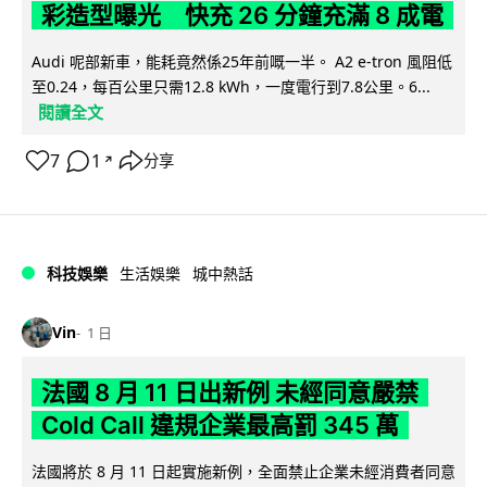
彩造型曝光 快充 26 分鐘充滿 8 成電
Audi 呢部新車，能耗竟然係25年前嘅一半。 A2 e-tron 風阻低
至0.24，每百公里只需12.8 kWh，一度電行到7.8公里。6...
閱讀全文
7
1
分享
↗
科技娛樂
生活娛樂
城中熱話
Vin
1 日
法國 8 月 11 日出新例 未經同意嚴禁
Cold Call 違規企業最高罰 345 萬
法國將於 8 月 11 日起實施新例，全面禁止企業未經消費者同意