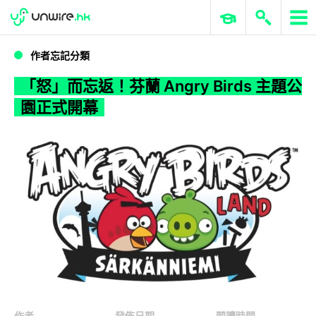
WWDC 2026
GenAI 與雲端科技專區
ERP 與商業 AI
「怒」而忘返！芬蘭 Angry Birds 主題公園正式開幕
作者忘記分類
「怒」而忘返！芬蘭 Angry Birds 主題公
園正式開幕
作者
發佈日期
閱讀時間