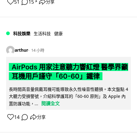
51
15
分享
↗
科技娛樂
生活科技
健康
arthur
14 小時
AirPods 用家注意聽力響紅燈 醫學界籲
耳機用戶謹守「60-60」鐵律
長時間高音量佩戴耳機可能導致永久性噪音性聽損。本文盤點 4
大聽力受損警號，介紹科學護耳的「60-60 原則」及 Apple 內
閱讀全文
置防護功能，...
14
分享