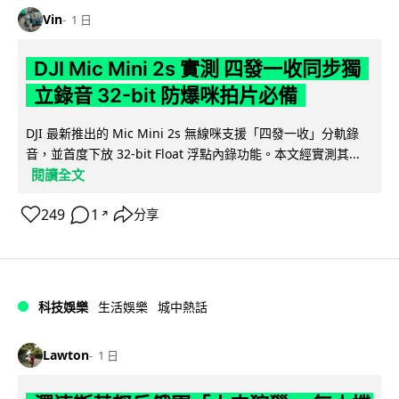
Vin
1 日
DJI Mic Mini 2s 實測 四發一收同步獨
立錄音 32-bit 防爆咪拍片必備
DJI 最新推出的 Mic Mini 2s 無線咪支援「四發一收」分軌錄
音，並首度下放 32-bit Float 浮點內錄功能。本文經實測其...
閱讀全文
249
1
分享
↗
科技娛樂
生活娛樂
城中熱話
Lawton
1 日