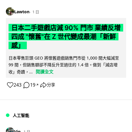
Lawton
1 日
日本二手遊戲店減 90% 門市 業績反增
四成 "懷舊"在 Z 世代變成最潮「新鮮
感」
日本零售巨頭 GEO 將懷舊遊戲銷售門市從 1,000 間大幅減至
99 間，但銷售額卻不降反升至過往的 1.4 倍。做到「減店增
閱讀全文
收」奇蹟，...
243
19
分享
↗
人工智能
Vin
1 日