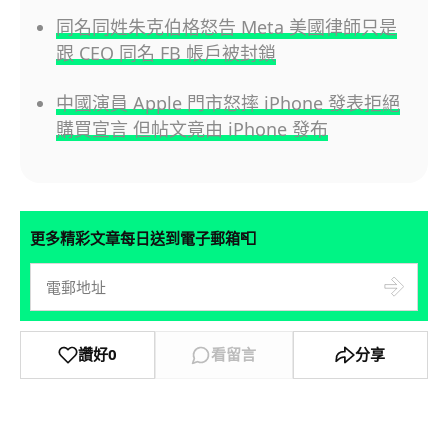
同名同姓朱克伯格怒告 Meta 美國律師只是
跟 CEO 同名 FB 帳戶被封鎖
中國演員 Apple 門市怒摔 iPhone 發表拒絕
購買宣言 但帖文竟由 iPhone 發布
📮
更多精彩文章每日送到電子郵箱
讚好
0
看留言
分享