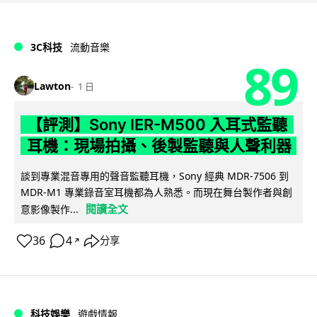
3C科技
流動音樂
89
Lawton
1 日
【評測】Sony IER-M500 入耳式監聽
耳機：現場拍攝、後製監聽與人聲利器
談到專業混音專用的聲音監聽耳機，Sony 經典 MDR-7506 到
MDR-M1 專業錄音室耳機都為人熟悉。而現在舞台製作者與創
閱讀全文
意影像製作...
36
4
分享
↗
科技娛樂
遊戲情報