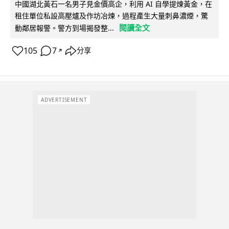
中國湖北黃石一名男子見金價高企，利用 AI 自學提煉黃金，在
租住單位私設高壓爐及作坊冶煉，過程產生大量刺鼻濃煙，驚
閱讀全文
動鄰居報警。警方到場揭發整...
105
7
分享
↗
ADVERTISEMENT