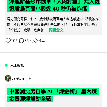
澤連斯基怒斥俄軍「人肉狩獵」 無人機
追殺烏克蘭小販近 40 秒仍被炸傷
烏克蘭克爾松一名 52 歲小販被俄軍無人機追擊近 40 秒後被炸
傷，影片由烏克蘭總統澤連斯基公開。他直斥俄軍對平民進行
閱讀全文
「狩獵式」攻擊，烏克蘭...
102
36
分享
↗
人工智能
Lawton
1 日
中國湖北男自學 AI 「煉金術」 屋內煉
金冒濃煙驚動全區