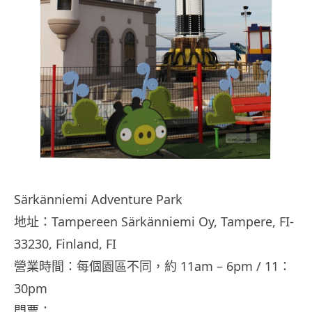
Särkänniemi Adventure Park
地址：Tampereen Särkänniemi Oy, Tampere, FI-
33230, Finland, FI
營業時間：每個園區不同，約 11am – 6pm / 11：
30pm
門票：