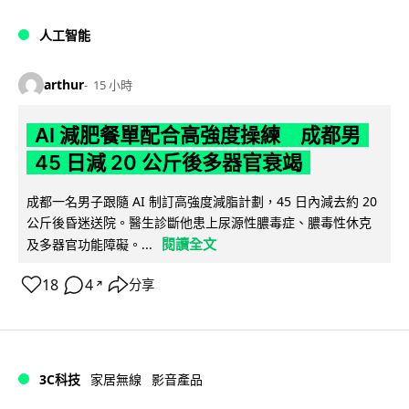
人工智能
arthur
15 小時
AI 減肥餐單配合高強度操練 成都男
45 日減 20 公斤後多器官衰竭
成都一名男子跟隨 AI 制訂高強度減脂計劃，45 日內減去約 20
公斤後昏迷送院。醫生診斷他患上尿源性膿毒症、膿毒性休克
閱讀全文
及多器官功能障礙。...
18
4
分享
↗
3C科技
家居無線
影音產品