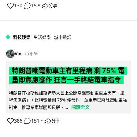
130
15
分享
↗
科技娛樂
生活娛樂
城中熱話
Vin
10 小時
特朗普嘲電動車主有里程病 剩 75% 電
量即焦慮發作 狂言一手終結電車指令
特朗普在拉斯維加斯造勢大會上公開嘲諷電動車車主患有「里
程焦慮病」，聲稱電量剩 75% 便發作，並重申已廢除電動車強
閱讀全文
制令。惟專業車媒隨即反駁，...
386
151
分享
↗