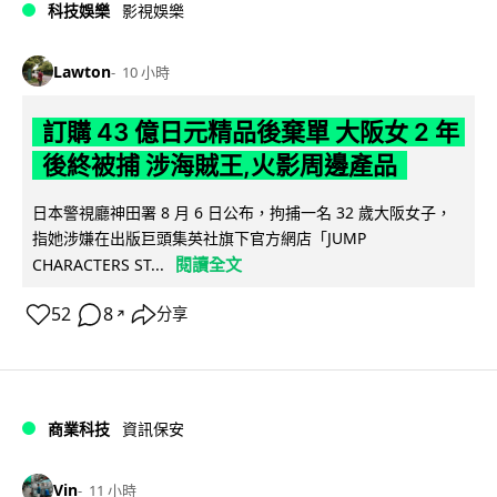
科技娛樂
影視娛樂
Lawton
10 小時
訂購 43 億日元精品後棄單 大阪女 2 年
後終被捕 涉海賊王,火影周邊產品
日本警視廳神田署 8 月 6 日公布，拘捕一名 32 歲大阪女子，
指她涉嫌在出版巨頭集英社旗下官方網店「JUMP
閱讀全文
CHARACTERS ST...
52
8
分享
↗
商業科技
資訊保安
Vin
11 小時