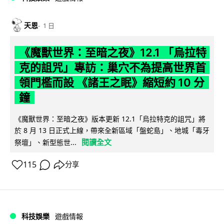
天恩
1 日
《魔獸世界：至暗之夜》12.1 「烏拉特
克的詛咒」專訪：巢穴不為提高世界首
領門檻而設 《諸王之眠》縮短約 10 分
鐘
《魔獸世界：至暗之夜》版本更新 12.1「烏拉特克的詛咒」將
於 8 月 13 日正式上線，帶來全新區域「盤蛇島」、地城「毒牙
閱讀全文
祭壇」、新型態世...
115
分享
科技娛樂
遊戲情報