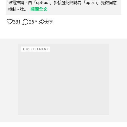
致電推銷，由「opt-out」拒接登記制轉為「opt-in」先徵同意
閱讀全文
機制。違...
331
26
分享
↗
ADVERTISEMENT