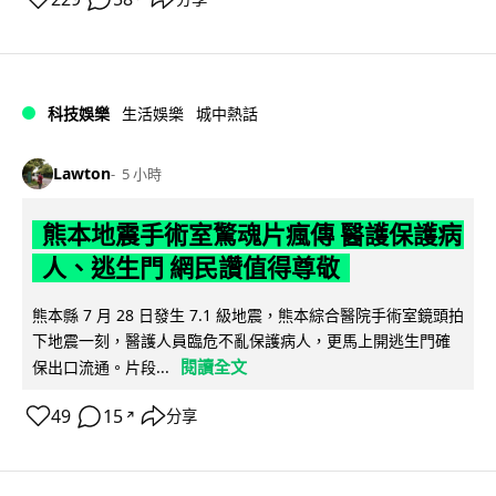
科技娛樂
生活娛樂
城中熱話
Lawton
5 小時
熊本地震手術室驚魂片瘋傳 醫護保護病
人、逃生門 網民讚值得尊敬
熊本縣 7 月 28 日發生 7.1 級地震，熊本綜合醫院手術室鏡頭拍
下地震一刻，醫護人員臨危不亂保護病人，更馬上開逃生門確
閱讀全文
保出口流通。片段...
49
15
分享
↗