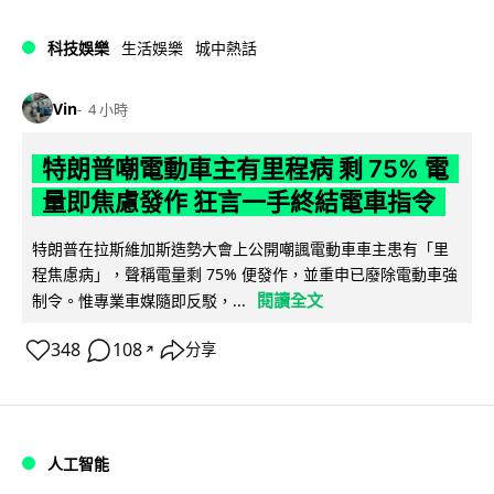
科技娛樂
生活娛樂
城中熱話
Vin
4 小時
特朗普嘲電動車主有里程病 剩 75% 電
量即焦慮發作 狂言一手終結電車指令
特朗普在拉斯維加斯造勢大會上公開嘲諷電動車車主患有「里
程焦慮病」，聲稱電量剩 75% 便發作，並重申已廢除電動車強
閱讀全文
制令。惟專業車媒隨即反駁，...
348
108
分享
↗
人工智能