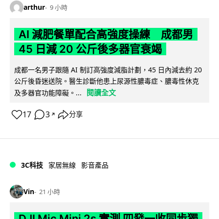
arthur
9 小時
AI 減肥餐單配合高強度操練 成都男
45 日減 20 公斤後多器官衰竭
成都一名男子跟隨 AI 制訂高強度減脂計劃，45 日內減去約 20
公斤後昏迷送院。醫生診斷他患上尿源性膿毒症、膿毒性休克
閱讀全文
及多器官功能障礙。...
17
3
分享
↗
3C科技
家居無線
影音產品
Vin
21 小時
DJI Mic Mini 2s 實測 四發一收同步獨