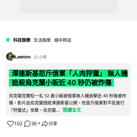
科技娛樂
生活娛樂
城中熱話
Lawton
22 小時
澤連斯基怒斥俄軍「人肉狩獵」 無人機
追殺烏克蘭小販近 40 秒仍被炸傷
烏克蘭克爾松一名 52 歲小販被俄軍無人機追擊近 40 秒後被炸
傷，影片由烏克蘭總統澤連斯基公開。他直斥俄軍對平民進行
閱讀全文
「狩獵式」攻擊，烏克蘭...
102
36
分享
↗