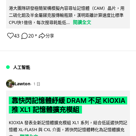
港大團隊研發極簡架構模擬內容尋址記憶體（CAM）晶片，用
二硫化鉬及半金屬銻克服傳輸瓶頸，漢明距離計算速度比標準
閱讀全文
CPU快1億倍，每次搜尋耗能低...
43
20
分享
↗
人工智能
Lawton
1 日
靠快閃記憶體紓緩 DRAM 不足 KIOXIA
推 XL1 記憶體擴充模組
KIOXIA 發表全新記憶體擴充模組 XL1 系列，結合低延遲快閃記
憶體 XL-FLASH 與 CXL 介面，將快閃記憶體轉化為記憶體擴充