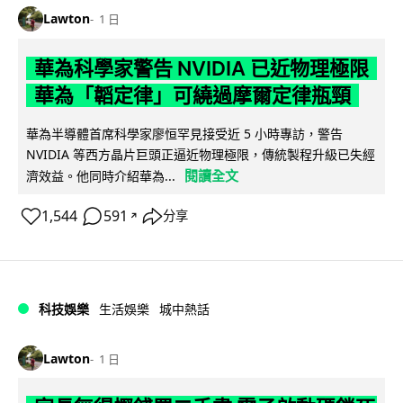
Lawton
1 日
華為科學家警告 NVIDIA 已近物理極限
華為「韜定律」可繞過摩爾定律瓶頸
華為半導體首席科學家廖恒罕見接受近 5 小時專訪，警告
NVIDIA 等西方晶片巨頭正逼近物理極限，傳統製程升級已失經
閱讀全文
濟效益。他同時介紹華為...
1,544
591
分享
↗
科技娛樂
生活娛樂
城中熱話
Lawton
1 日