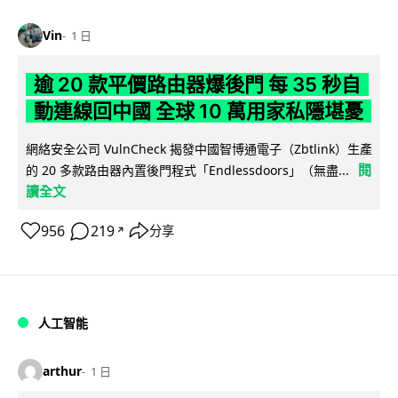
Vin
1 日
逾 20 款平價路由器爆後門 每 35 秒自
動連線回中國 全球 10 萬用家私隱堪憂
網絡安全公司 VulnCheck 揭發中國智博通電子（Zbtlink）生產
閱
的 20 多款路由器內置後門程式「Endlessdoors」（無盡...
讀全文
956
219
分享
↗
人工智能
arthur
1 日