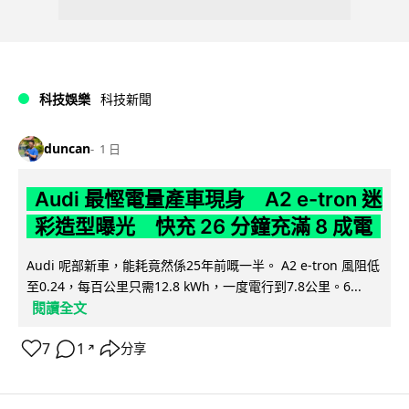
科技娛樂
科技新聞
duncan
1 日
Audi 最慳電量產車現身 A2 e-tron 迷
彩造型曝光 快充 26 分鐘充滿 8 成電
Audi 呢部新車，能耗竟然係25年前嘅一半。 A2 e-tron 風阻低
至0.24，每百公里只需12.8 kWh，一度電行到7.8公里。6...
閱讀全文
7
1
分享
↗