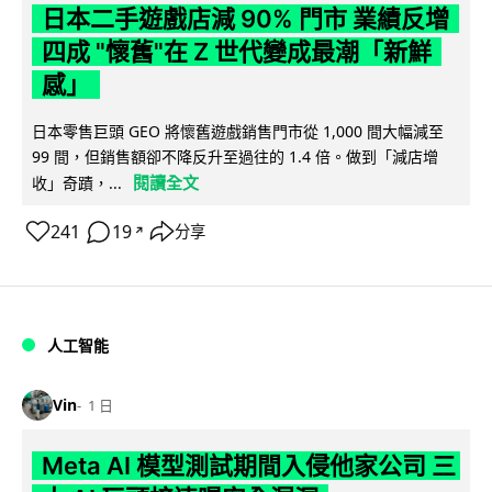
日本二手遊戲店減 90% 門市 業績反增
四成 "懷舊"在 Z 世代變成最潮「新鮮
感」
日本零售巨頭 GEO 將懷舊遊戲銷售門市從 1,000 間大幅減至
99 間，但銷售額卻不降反升至過往的 1.4 倍。做到「減店增
閱讀全文
收」奇蹟，...
241
19
分享
↗
人工智能
Vin
1 日
Meta AI 模型測試期間入侵他家公司 三