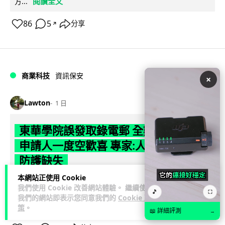
閱讀全文
方...
86
5
分享
↗
商業科技
資訊保安
×
Lawton
1 日
東華學院誤發取錄電郵 全數 11,139 名
申請人一度空歡喜 專家:人為疏忽+系統
防護缺失
本網站正使用 Cookie
東華學院今日（5 日）大學聯招放榜之際，因人為疏忽向全數
我們使用 Cookie 改善網站體驗。 繼續使用
🎵
⛶
11,139 名課程申請人錯誤發出取錄通知電郵，令大批考生一度
我們的網站即表示您同意我們的
Cookie 政
閱讀全文
以為獲得學位取錄，事...
策
。
📖 詳細評測
→