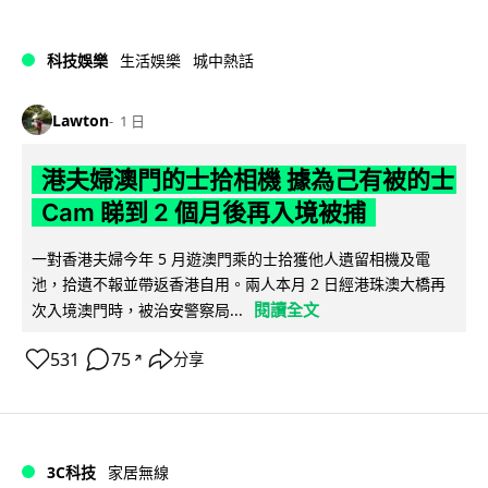
科技娛樂
生活娛樂
城中熱話
Lawton
1 日
港夫婦澳門的士拾相機 據為己有被的士
Cam 睇到 2 個月後再入境被捕
一對香港夫婦今年 5 月遊澳門乘的士拾獲他人遺留相機及電
池，拾遺不報並帶返香港自用。兩人本月 2 日經港珠澳大橋再
閱讀全文
次入境澳門時，被治安警察局...
531
75
分享
↗
3C科技
家居無線