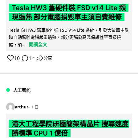
Tesla HW3 舊硬件裝 FSD v14 Lite 頻
現過熱 部分電腦損毀車主須自費維修
Tesla 向 HW3 舊車款推送 FSD v14 Lite 系統，引發大量車主反
映自動駕駛電腦嚴重過熱，部分更觸發高溫保護甚至直接燒
閱讀全文
毀，須...
10
1
分享
↗
人工智能
arthur
1 日
港大工程學院研極簡架構晶片 搜尋速度
勝標準 CPU 1 億倍