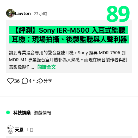
89
Lawton
23 小時
【評測】Sony IER-M500 入耳式監聽
耳機：現場拍攝、後製監聽與人聲利器
談到專業混音專用的聲音監聽耳機，Sony 經典 MDR-7506 到
MDR-M1 專業錄音室耳機都為人熟悉。而現在舞台製作者與創
閱讀全文
意影像製作...
36
4
分享
↗
科技娛樂
遊戲情報
天恩
1 日