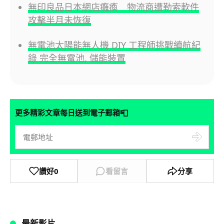
無印良品日本網店癱瘓 物流商遭勒索軟件
攻擊半月未恢復
無電池太陽能無人機 DIY 工程師挑戰續航紀
錄 完全無電池, 儲能裝置
📮
更多精彩文章每日送到電子郵箱
讚好
0
看留言
分享
最新影片