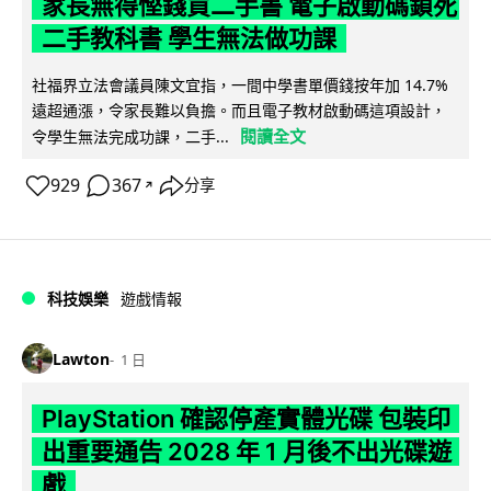
家長無得慳錢買二手書 電子啟動碼鎖死
二手教科書 學生無法做功課
社福界立法會議員陳文宜指，一間中學書單價錢按年加 14.7%
遠超通漲，令家長難以負擔。而且電子教材啟動碼這項設計，
閱讀全文
令學生無法完成功課，二手...
929
367
分享
↗
科技娛樂
遊戲情報
Lawton
1 日
PlayStation 確認停產實體光碟 包裝印
出重要通告 2028 年 1 月後不出光碟遊
戲