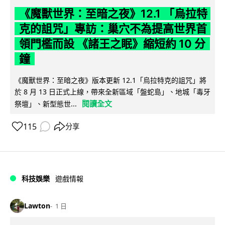
《魔獸世界：至暗之夜》12.1 「烏拉特
克的詛咒」專訪：巢穴不為提高世界首
領門檻而設 《諸王之眠》縮短約 10 分
鐘
《魔獸世界：至暗之夜》版本更新 12.1「烏拉特克的詛咒」將
於 8 月 13 日正式上線，帶來全新區域「盤蛇島」、地城「毒牙
閱讀全文
祭壇」、新型態世...
115
分享
科技娛樂
遊戲情報
Lawton
1 日