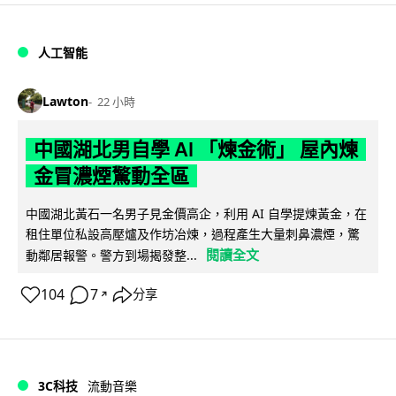
人工智能
Lawton
22 小時
中國湖北男自學 AI 「煉金術」 屋內煉
金冒濃煙驚動全區
中國湖北黃石一名男子見金價高企，利用 AI 自學提煉黃金，在
租住單位私設高壓爐及作坊冶煉，過程產生大量刺鼻濃煙，驚
閱讀全文
動鄰居報警。警方到場揭發整...
104
7
分享
↗
3C科技
流動音樂