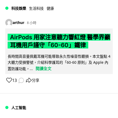
科技娛樂
生活科技
健康
arthur
8 小時
AirPods 用家注意聽力響紅燈 醫學界籲
耳機用戶謹守「60-60」鐵律
長時間高音量佩戴耳機可能導致永久性噪音性聽損。本文盤點 4
大聽力受損警號，介紹科學護耳的「60-60 原則」及 Apple 內
閱讀全文
置防護功能，...
13
分享
人工智能