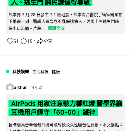
人、逃生門 網民讚值得尊敬
熊本縣 7 月 28 日發生 7.1 級地震，熊本綜合醫院手術室鏡頭拍
下地震一刻，醫護人員臨危不亂保護病人，更馬上開逃生門確
閱讀全文
保出口流通。片段...
51
15
分享
↗
科技娛樂
生活科技
健康
arthur
14 小時
AirPods 用家注意聽力響紅燈 醫學界籲
耳機用戶謹守「60-60」鐵律
長時間高音量佩戴耳機可能導致永久性噪音性聽損。本文盤點 4