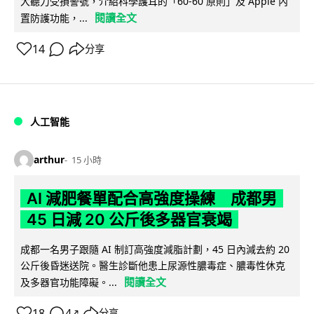
大聽力受損警號，介紹科學護耳的「60-60 原則」及 Apple 內
閱讀全文
置防護功能，...
14
分享
人工智能
arthur
15 小時
AI 減肥餐單配合高強度操練 成都男
45 日減 20 公斤後多器官衰竭
成都一名男子跟隨 AI 制訂高強度減脂計劃，45 日內減去約 20
公斤後昏迷送院。醫生診斷他患上尿源性膿毒症、膿毒性休克
閱讀全文
及多器官功能障礙。...
18
4
分享
↗