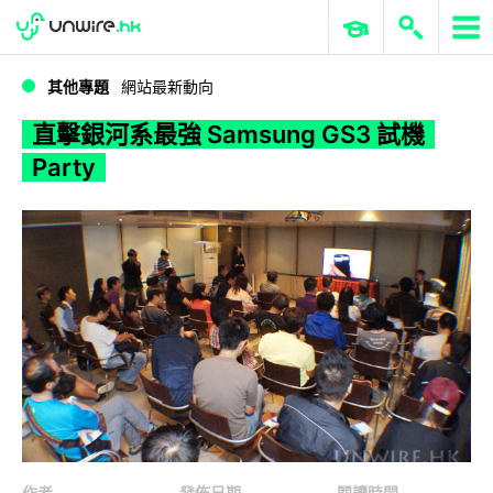
WWDC 2026
GenAI 與雲端科技專區
ERP 與商業 AI
直擊銀河系最強 Samsung GS3 試機 Party
其他專題
網站最新動向
直擊銀河系最強 Samsung GS3 試機
Party
作者
發佈日期
閱讀時間