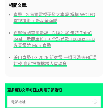
相關文章:
直擊 LG 首爾電視研發大本營 解構 WOLED
電視技術 + 新品全面睇
直擊韓國首爾最靚 LG 陳列室 走訪 ThinQ
Real「示範單位」+ 全球首款 1000Hz FHD
專業電競 Mon 直擊
釜山直擊 LG 2026 新家電 一機可洗衣+低溫
烘乾 自家掃拖機械人首現身
📮
更多精彩文章每日送到電子郵箱