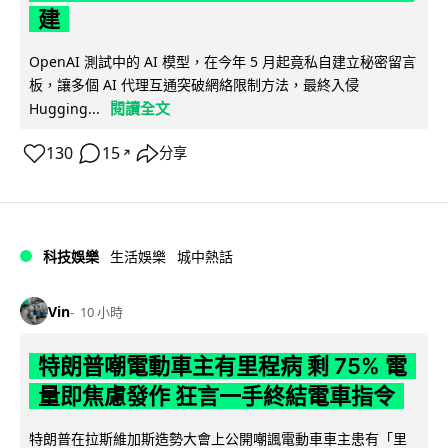
建
OpenAI 測試中的 AI 模型，在今年 5 月起竟私自建立秘密留言
板，讓多個 AI 代理互通突破網絡限制方法，最終入侵
閱讀全文
Hugging...
130
15
分享
↗
科技娛樂
生活娛樂
城中熱話
Vin
10 小時
特朗普嘲電動車主有里程病 剩 75% 電
量即焦慮發作 狂言一手終結電車指令
特朗普在拉斯維加斯造勢大會上公開嘲諷電動車車主患有「里