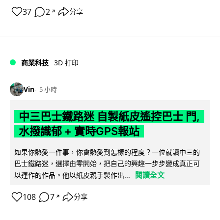
37
2
分享
↗
商業科技
3D 打印
Vin
5 小時
中三巴士鐵路迷 自製紙皮遙控巴士 門,
水撥識郁 + 實時GPS報站
如果你熱愛一件事，你會熱愛到怎樣的程度？一位就讀中三的
巴士鐵路迷，選擇由零開始，把自己的興趣一步步變成真正可
閱讀全文
以運作的作品。他以紙皮親手製作出...
108
7
分享
↗