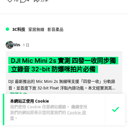
3C科技
家居無線
影音產品
Vin
1 日
DJI Mic Mini 2s 實測 四發一收同步獨
立錄音 32-bit 防爆咪拍片必備
DJI 最新推出的 Mic Mini 2s 無線咪支援「四發一收」分軌錄
音，並首度下放 32-bit Float 浮點內錄功能。本文經實測其...
閱讀全文
本網站正使用 Cookie
我們使用 Cookie 改善網站體驗。 繼續使用
249
1
分享
↗
我們的網站即表示您同意我們的
Cookie 政
策
。