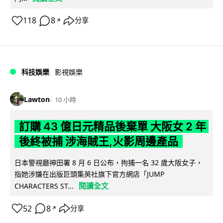
118
8
分享
↗
科技娛樂
影視娛樂
Lawton
10 小時
訂購 43 億日元精品後棄單 大阪女 2 年
後終被捕 涉海賊王,火影周邊產品
日本警視廳神田署 8 月 6 日公布，拘捕一名 32 歲大阪女子，
指她涉嫌在出版巨頭集英社旗下官方網店「JUMP
閱讀全文
CHARACTERS ST...
52
8
分享
↗