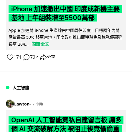
iPhone 加速撤出中國 印度成新機主要
基地 上年組裝增至5500萬部
Apple 加速將 iPhone 生產線由中國轉往印度，目標兩年內將
產量最高 50% 移至當地。印度政府推出關稅豁免及稅務優惠延
閱讀全文
長至 204...
171
72
分享
↗
人工智能
Lawton
7 小時
OpenAI 人工智能竟私自建留言板 讓多
個 AI 交流破解方法 被阻止後竟偷偷重