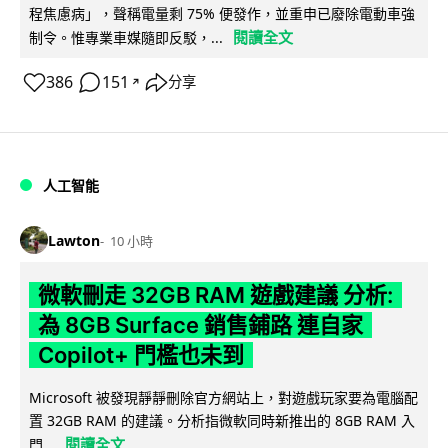
程焦慮病」，聲稱電量剩 75% 便發作，並重申已廢除電動車強
閱讀全文
制令。惟專業車媒隨即反駁，...
386
151
分享
↗
人工智能
Lawton
10 小時
微軟刪走 32GB RAM 遊戲建議 分析:
為 8GB Surface 銷售鋪路 連自家
Copilot+ 門檻也未到
Microsoft 被發現靜靜刪除官方網站上，對遊戲玩家要為電腦配
置 32GB RAM 的建議。分析指微軟同時新推出的 8GB RAM 入
閱讀全文
門...