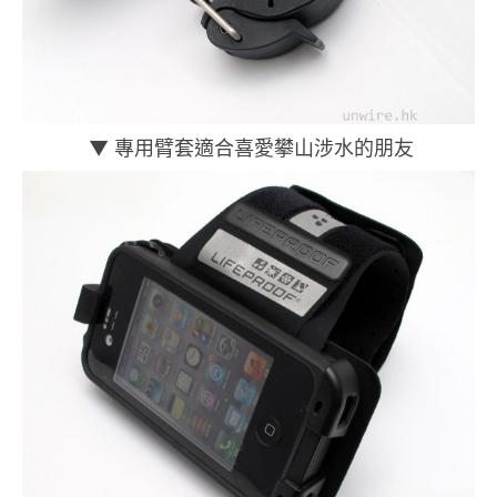
▼ 專用臂套適合喜愛攀山涉水的朋友