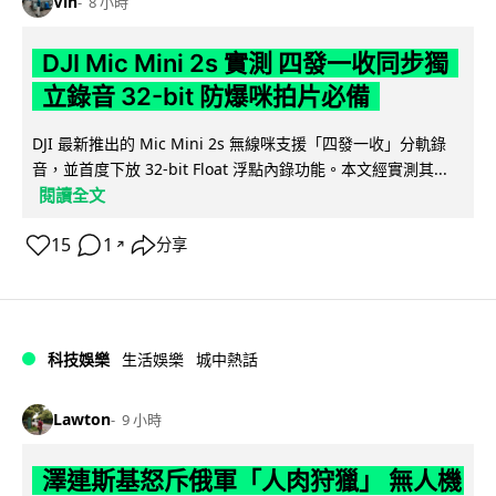
Vin
8 小時
DJI Mic Mini 2s 實測 四發一收同步獨
立錄音 32-bit 防爆咪拍片必備
DJI 最新推出的 Mic Mini 2s 無線咪支援「四發一收」分軌錄
音，並首度下放 32-bit Float 浮點內錄功能。本文經實測其...
閱讀全文
15
1
分享
↗
科技娛樂
生活娛樂
城中熱話
Lawton
9 小時
澤連斯基怒斥俄軍「人肉狩獵」 無人機