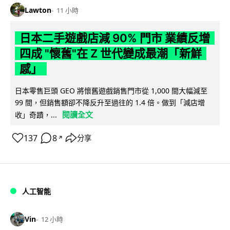
Lawton
11 小時
日本二手遊戲店減 90% 門市 業績反增
四成 "懷舊"在 Z 世代變成最潮「新鮮
感」
日本零售巨頭 GEO 將懷舊遊戲銷售門市從 1,000 間大幅減至
99 間，但銷售額卻不降反升至過往的 1.4 倍。做到「減店增
閱讀全文
收」奇蹟，...
137
8
分享
↗
人工智能
Vin
12 小時