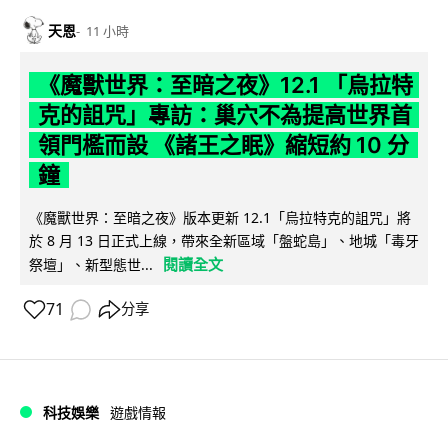
天恩
11 小時
《魔獸世界：至暗之夜》12.1 「烏拉特
克的詛咒」專訪：巢穴不為提高世界首
領門檻而設 《諸王之眠》縮短約 10 分
鐘
《魔獸世界：至暗之夜》版本更新 12.1「烏拉特克的詛咒」將
於 8 月 13 日正式上線，帶來全新區域「盤蛇島」、地城「毒牙
閱讀全文
祭壇」、新型態世...
71
分享
科技娛樂
遊戲情報