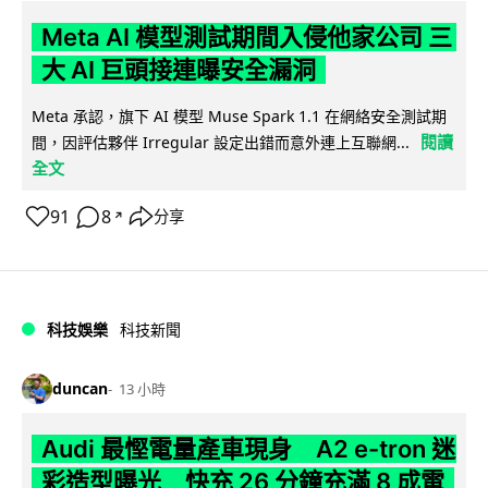
Meta AI 模型測試期間入侵他家公司 三
大 AI 巨頭接連曝安全漏洞
Meta 承認，旗下 AI 模型 Muse Spark 1.1 在網絡安全測試期
閱讀
間，因評估夥伴 Irregular 設定出錯而意外連上互聯網...
全文
91
8
分享
↗
科技娛樂
科技新聞
duncan
13 小時
Audi 最慳電量產車現身 A2 e-tron 迷
彩造型曝光 快充 26 分鐘充滿 8 成電