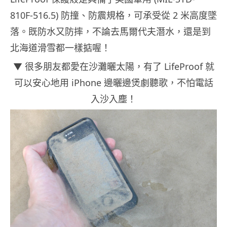
810F-516.5) 防撞、防震規格，可承受從 2 米高度墜
落。既防水又防摔，不論去馬爾代夫潛水，還是到
北海道滑雪都一樣掂喔！
▼ 很多朋友都愛在沙灘曬太陽，有了 LifeProof 就
可以安心地用 iPhone 邊曬邊煲劇聽歌，不怕電話
入沙入塵！