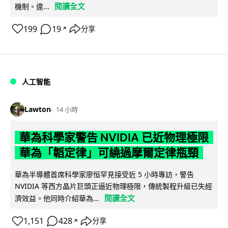
閱讀全文
機制。違...
199
19
分享
↗
人工智能
Lawton
14 小時
華為科學家警告 NVIDIA 已近物理極限
華為「韜定律」可繞過摩爾定律瓶頸
華為半導體首席科學家廖恒罕見接受近 5 小時專訪，警告
NVIDIA 等西方晶片巨頭正逼近物理極限，傳統製程升級已失經
閱讀全文
濟效益。他同時介紹華為...
1,151
428
分享
↗