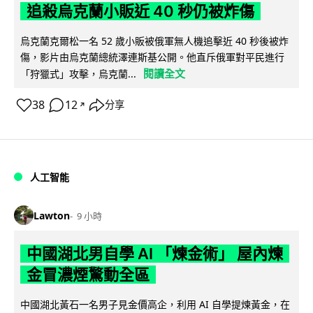
追殺烏克蘭小販近 40 秒仍被炸傷
烏克蘭克爾松一名 52 歲小販被俄軍無人機追擊近 40 秒後被炸
傷，影片由烏克蘭總統澤連斯基公開。他直斥俄軍對平民進行
閱讀全文
「狩獵式」攻擊，烏克蘭...
38
12
分享
↗
人工智能
Lawton
9 小時
中國湖北男自學 AI 「煉金術」 屋內煉
金冒濃煙驚動全區
中國湖北黃石一名男子見金價高企，利用 AI 自學提煉黃金，在