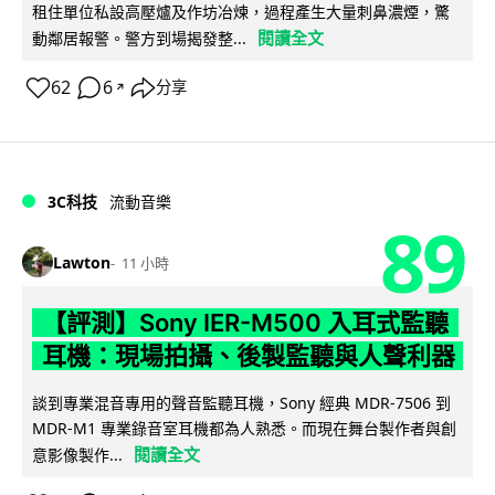
租住單位私設高壓爐及作坊冶煉，過程產生大量刺鼻濃煙，驚
閱讀全文
動鄰居報警。警方到場揭發整...
62
6
分享
↗
3C科技
流動音樂
89
Lawton
11 小時
【評測】Sony IER-M500 入耳式監聽
耳機：現場拍攝、後製監聽與人聲利器
談到專業混音專用的聲音監聽耳機，Sony 經典 MDR-7506 到
MDR-M1 專業錄音室耳機都為人熟悉。而現在舞台製作者與創
閱讀全文
意影像製作...