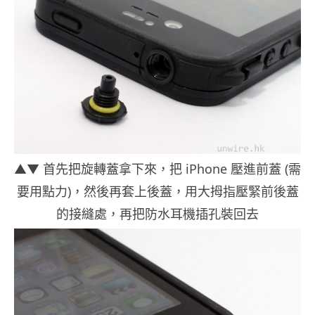
▲▼ 首先把旋轉蓋拿下來，把 iPhone 壓進前蓋 (需
要用點力)，然後再套上後蓋，用大拇指壓緊前後蓋
的接縫處，再把防水耳機插孔裝回去