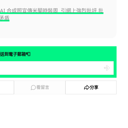
 以 AI 合成照宣傳米蘭時裝周 引網上強烈批評 批
矛盾
📮
送到電子郵箱
看留言
分享