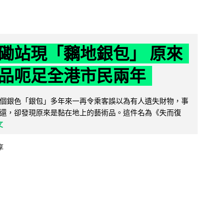
磡站現「黐地銀包」 原來
品呃足全港市民兩年
個銀色「銀包」多年來一再令乘客誤以為有人遺失財物，事
還，卻發現原來是黏在地上的藝術品。這件名為《失而復
文
享