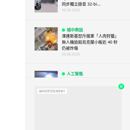
同步獨立錄音 32-bi...
06.08.2026
城中熱話
澤連斯基怒斥俄軍「人肉狩獵」
無人機追殺烏克蘭小販近 40 秒
仍被炸傷
06.08.2026
人工智能
中國湖北男自學 AI 「煉金術」
屋內煉金冒濃煙驚動全區
ADVERTISEMENT
06.08.2026
流動音樂
【評測】Sony IER-M500 入耳式
監聽耳機：現場拍攝、後製監
聽...