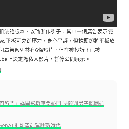
和法語版本，以瑜伽作引子，其中一個廣告表示使
dows平板可免卻壓力，身心平靜，但鏡頭卻將平板放
個廣告系列共有6條短片，但在被投訴下已被
ouTube上設定為私人影片，暫停公開展示。
d
廁所門」誤開飛機應急艙門 法院判男子賠國航
 GenAI 推動智能駕駛新時代