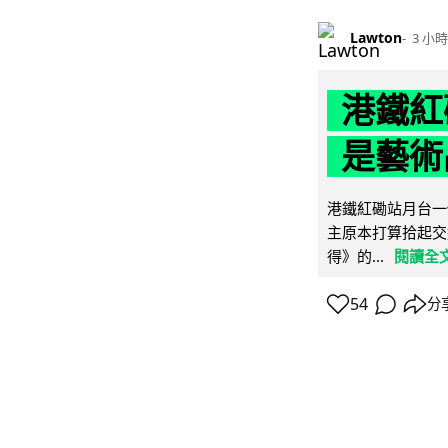
Lawton
3 小時
港鐵紅
是藝術
港鐵紅磡站月台一
主原本打算拾起交
得》的...
閱讀全
54
分