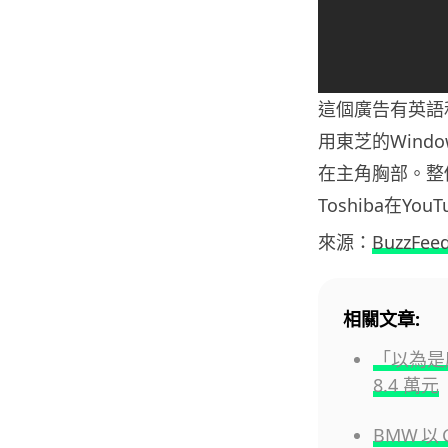
這個廣告有英語
用東芝的Win
在主角胸部。整
Toshiba在Y
來源：
BuzzFee
相關文章:
「以為是
8.4 萬元
BMW 以