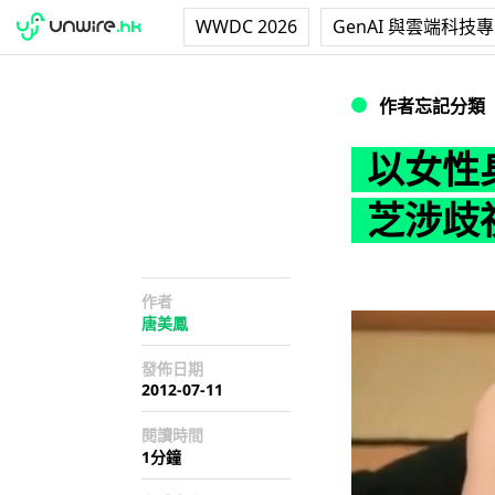
WWDC 2026
GenAI 與雲端科技
以女性身材硬推Wi
作者忘記分類
以女性身
芝涉歧
作者
唐美鳳
發佈日期
2012-07-11
閱讀時間
1分鐘