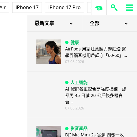
Air
iPhone 17
iPhone 17 Pro
AirPods Pro 3
Ap
最新文章
全部
健康
AirPods 用家注意聽力響紅燈 醫
學界籲耳機用戶謹守「60-60」...
07.08.2026
人工智能
AI 減肥餐單配合高強度操練 成
都男 45 日減 20 公斤後多器官
衰...
07.08.2026
影音產品
DJI Mic Mini 2s 實測 四發一收