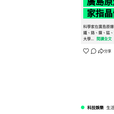
廣島原
家指晶
科學家在廣島原爆
鐵、鉻、鎳、錳、
大學...
閱讀全文
分享
科技娛樂
生