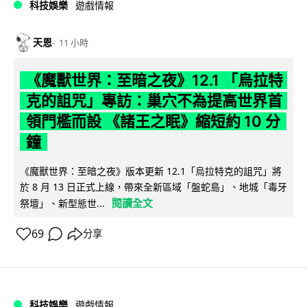
科技娛樂
遊戲情報
天恩
11 小時
《魔獸世界：至暗之夜》12.1 「烏拉特
克的詛咒」專訪：巢穴不為提高世界首
領門檻而設 《諸王之眠》縮短約 10 分
鐘
《魔獸世界：至暗之夜》版本更新 12.1「烏拉特克的詛咒」將
於 8 月 13 日正式上線，帶來全新區域「盤蛇島」、地城「毒牙
閱讀全文
祭壇」、新型態世...
69
分享
科技娛樂
遊戲情報