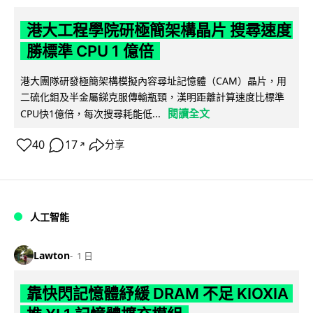
港大工程學院研極簡架構晶片 搜尋速度
勝標準 CPU 1 億倍
港大團隊研發極簡架構模擬內容尋址記憶體（CAM）晶片，用
二硫化鉬及半金屬銻克服傳輸瓶頸，漢明距離計算速度比標準
閱讀全文
CPU快1億倍，每次搜尋耗能低...
40
17
分享
↗
人工智能
Lawton
1 日
靠快閃記憶體紓緩 DRAM 不足 KIOXIA