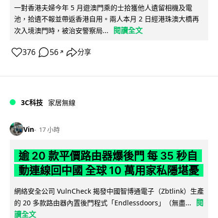
一對香港夫婦今年 5 月遊澳門乘的士拾獲他人遺留相機及電
池，拾遺不報並帶返香港自用。兩人本月 2 日經港珠澳大橋再
閱讀全文
次入境澳門時，被治安警察局...
376
56
分享
↗
3C科技
家居無線
Vin
17 小時
逾 20 款平價路由器爆後門 每 35 秒自
動連線回中國 全球 10 萬用家私隱堪憂
網絡安全公司 VulnCheck 揭發中國智博通電子（Zbtlink）生產
閱
的 20 多款路由器內置後門程式「Endlessdoors」（無盡...
讀全文