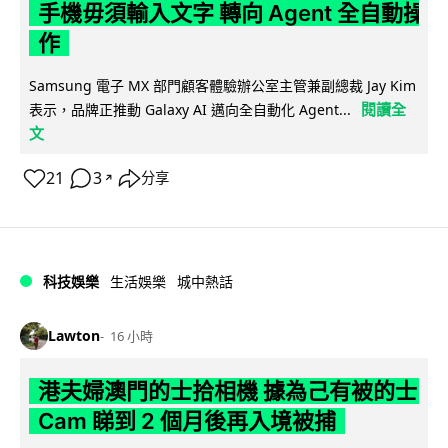
手機毋須輸入文字 轉向 Agent 全自動操
作
Samsung 電子 MX 部門顧客體驗辦公室主管兼副總裁 Jay Kim
閱讀全
表示，品牌正推動 Galaxy AI 邁向全自動化 Agent...
文
21
3
分享
↗
科技娛樂
生活娛樂
城中熱話
Lawton
16 小時
港夫婦澳門的士拾相機 據為己有被的士
Cam 睇到 2 個月後再入境被捕