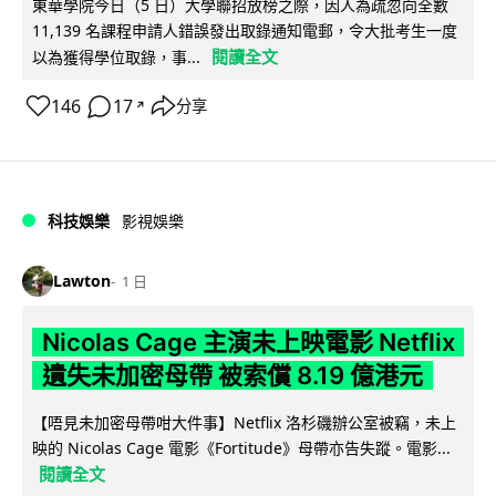
東華學院今日（5 日）大學聯招放榜之際，因人為疏忽向全數
11,139 名課程申請人錯誤發出取錄通知電郵，令大批考生一度
閱讀全文
以為獲得學位取錄，事...
146
17
分享
↗
科技娛樂
影視娛樂
Lawton
1 日
Nicolas Cage 主演未上映電影 Netflix
遺失未加密母帶 被索償 8.19 億港元
【唔見未加密母帶咁大件事】Netflix 洛杉磯辦公室被竊，未上
映的 Nicolas Cage 電影《Fortitude》母帶亦告失蹤。電影...
閱讀全文