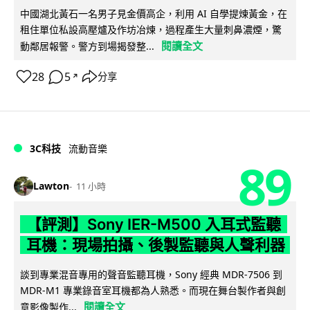
中國湖北黃石一名男子見金價高企，利用 AI 自學提煉黃金，在
租住單位私設高壓爐及作坊冶煉，過程產生大量刺鼻濃煙，驚
閱讀全文
動鄰居報警。警方到場揭發整...
28
5
分享
↗
3C科技
流動音樂
89
Lawton
11 小時
【評測】Sony IER-M500 入耳式監聽
耳機：現場拍攝、後製監聽與人聲利器
談到專業混音專用的聲音監聽耳機，Sony 經典 MDR-7506 到
MDR-M1 專業錄音室耳機都為人熟悉。而現在舞台製作者與創
閱讀全文
意影像製作...