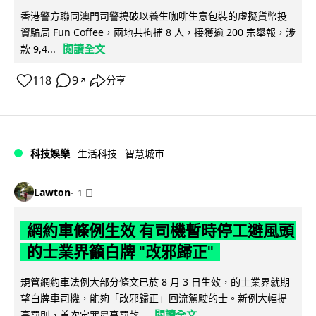
香港警方聯同澳門司警搗破以養生咖啡生意包裝的虛擬貨幣投
資騙局 Fun Coffee，兩地共拘捕 8 人，接獲逾 200 宗舉報，涉
閱讀全文
款 9,4...
118
9
分享
↗
科技娛樂
生活科技
智慧城市
Lawton
1 日
網約車條例生效 有司機暫時停工避風頭
的士業界籲白牌 "改邪歸正"
規管網約車法例大部分條文已於 8 月 3 日生效，的士業界就期
望白牌車司機，能夠「改邪歸正」回流駕駛的士。新例大幅提
閱讀全文
高罰則，首次定罪最高罰款...