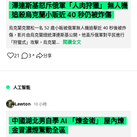
澤連斯基怒斥俄軍「人肉狩獵」 無人機
追殺烏克蘭小販近 40 秒仍被炸傷
烏克蘭克爾松一名 52 歲小販被俄軍無人機追擊近 40 秒後被炸
傷，影片由烏克蘭總統澤連斯基公開。他直斥俄軍對平民進行
閱讀全文
「狩獵式」攻擊，烏克蘭...
21
3
分享
↗
人工智能
Lawton
10 小時
中國湖北男自學 AI 「煉金術」 屋內煉
金冒濃煙驚動全區