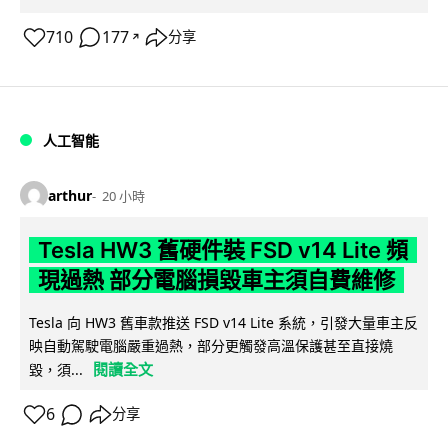
710
177
分享
↗
人工智能
arthur
20 小時
Tesla HW3 舊硬件裝 FSD v14 Lite 頻
現過熱 部分電腦損毀車主須自費維修
Tesla 向 HW3 舊車款推送 FSD v14 Lite 系統，引發大量車主反
映自動駕駛電腦嚴重過熱，部分更觸發高溫保護甚至直接燒
閱讀全文
毀，須...
6
分享