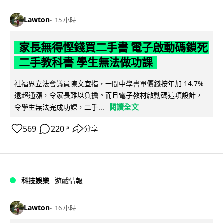
Lawton
15 小時
家長無得慳錢買二手書 電子啟動碼鎖死
二手教科書 學生無法做功課
社福界立法會議員陳文宜指，一間中學書單價錢按年加 14.7%
遠超通漲，令家長難以負擔。而且電子教材啟動碼這項設計，
閱讀全文
令學生無法完成功課，二手...
569
220
分享
↗
科技娛樂
遊戲情報
Lawton
16 小時