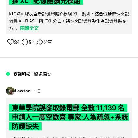
推 XL1 記憶體擴充模組
KIOXIA 發表全新記憶體擴充模組 XL1 系列，結合低延遲快閃記
憶體 XL-FLASH 與 CXL 介面，將快閃記憶體轉化為記憶體擴充
閱讀全文
方...
84
5
分享
↗
商業科技
資訊保安
Lawton
1 日
東華學院誤發取錄電郵 全數 11,139 名
申請人一度空歡喜 專家:人為疏忽+系統
防護缺失