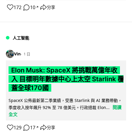
172
10
分享
↗
人工智能
Vin
1 日
Elon Musk: SpaceX 將挑戰萬億年收
入 目標明年數據中心上太空 Starlink 覆
蓋全球170國
SpaceX 公佈最新第二季業績，受惠 Starlink 與 AI 業務帶動，
閱讀
季度收入按年飆升 92% 至 78 億美元。行政總裁 Elon...
全文
129
17
分享
↗