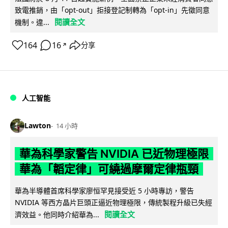
致電推銷，由「opt-out」拒接登記制轉為「opt-in」先徵同意
閱讀全文
機制。違...
164
16
分享
↗
人工智能
Lawton
14 小時
華為科學家警告 NVIDIA 已近物理極限
華為「韜定律」可繞過摩爾定律瓶頸
華為半導體首席科學家廖恒罕見接受近 5 小時專訪，警告
NVIDIA 等西方晶片巨頭正逼近物理極限，傳統製程升級已失經
閱讀全文
濟效益。他同時介紹華為...