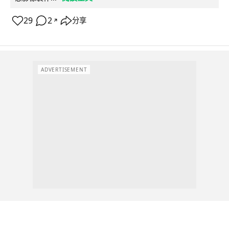
29
2
分享
↗
ADVERTISEMENT