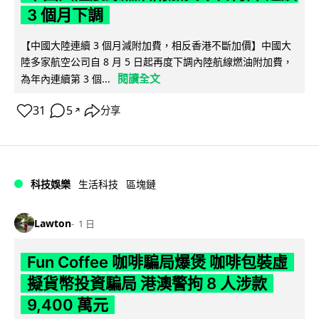
3 個月下調
【中國大陸連續 3 個月減附加費，相反香港不斷加價】中國大
陸多家航空公司自 8 月 5 日起再度下調內陸航線燃油附加費，
閱讀全文
為年內連續第 3 個...
31
5
分享
↗
科技娛樂
生活科技
區塊鏈
Lawton
1 日
Fun Coffee 咖啡騙局爆煲 咖啡包裝虛
擬貨幣投資騙局 港澳警拘 8 人涉款
9,400 萬元