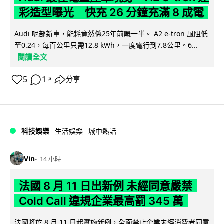
彩造型曝光 快充 26 分鐘充滿 8 成電
Audi 呢部新車，能耗竟然係25年前嘅一半。 A2 e-tron 風阻低
至0.24，每百公里只需12.8 kWh，一度電行到7.8公里。6...
閱讀全文
5
1
分享
↗
科技娛樂
生活娛樂
城中熱話
Vin
14 小時
法國 8 月 11 日出新例 未經同意嚴禁
Cold Call 違規企業最高罰 345 萬
法國將於 8 月 11 日起實施新例，全面禁止企業未經消費者同意