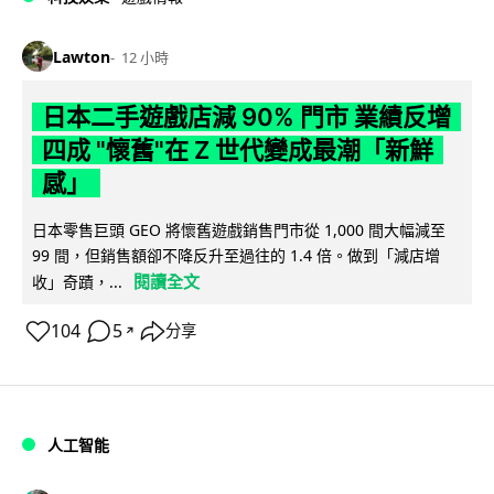
Lawton
12 小時
日本二手遊戲店減 90% 門市 業績反增
四成 "懷舊"在 Z 世代變成最潮「新鮮
感」
日本零售巨頭 GEO 將懷舊遊戲銷售門市從 1,000 間大幅減至
99 間，但銷售額卻不降反升至過往的 1.4 倍。做到「減店增
閱讀全文
收」奇蹟，...
104
5
分享
↗
人工智能