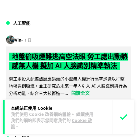
人工智能
Vin
1 日
地盤偷吸煙難逃高空法眼 勞工處出動熱
感無人機 擬加 AI 人臉識別精準執法
勞工處投入配備熱感應鏡頭的小型無人機進行高空巡邏以打擊
地盤違例吸煙，並正研究於未來一年內引入 AI 人臉識別與行為
閱讀全文
分析功能，結合三大技術進一...
246
55
分享
↗
本網站正使用 Cookie
我們使用 Cookie 改善網站體驗。 繼續使用
我們的網站即表示您同意我們的
Cookie 政
策
。