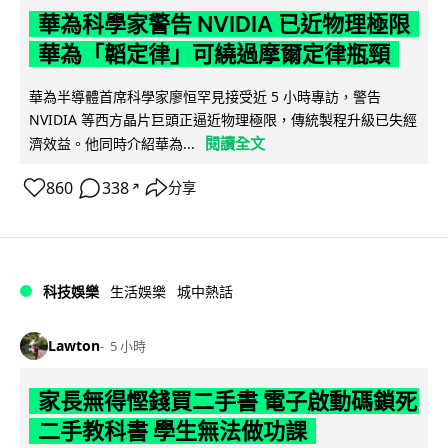
華為科學家警告 NVIDIA 已近物理極限
華為「韜定律」可繞過摩爾定律瓶頸
華為半導體首席科學家廖恒罕見接受近 5 小時專訪，警告
NVIDIA 等西方晶片巨頭正逼近物理極限，傳統製程升級已失經
閱讀全文
濟效益。他同時介紹華為...
860
338
分享
↗
科技娛樂
生活娛樂
城中熱話
Lawton
5 小時
家長無得慳錢買二手書 電子啟動碼鎖死
二手教科書 學生無法做功課