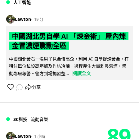
人工智能
Lawton
19 分
中國湖北男自學 AI 「煉金術」 屋內煉
金冒濃煙驚動全區
中國湖北黃石一名男子見金價高企，利用 AI 自學提煉黃金，在
租住單位私設高壓爐及作坊冶煉，過程產生大量刺鼻濃煙，驚
閱讀全文
動鄰居報警。警方到場揭發整...
分享
3C科技
流動音樂
89
Lawton
1 小時