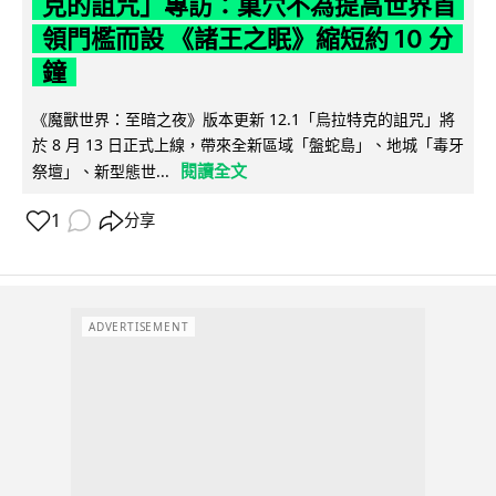
克的詛咒」專訪：巢穴不為提高世界首
領門檻而設 《諸王之眠》縮短約 10 分
鐘
《魔獸世界：至暗之夜》版本更新 12.1「烏拉特克的詛咒」將
於 8 月 13 日正式上線，帶來全新區域「盤蛇島」、地城「毒牙
閱讀全文
祭壇」、新型態世...
1
分享
ADVERTISEMENT