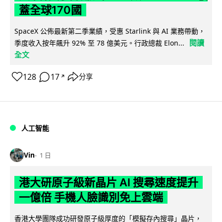
蓋全球170國
SpaceX 公佈最新第二季業績，受惠 Starlink 與 AI 業務帶動，
閱讀
季度收入按年飆升 92% 至 78 億美元。行政總裁 Elon...
全文
128
17
分享
↗
人工智能
Vin
1 日
港大研原子級新晶片 AI 搜尋速度提升
一億倍 手機人臉識別免上雲端
香港大學團隊成功研發原子級厚度的「模擬存內搜尋」晶片，