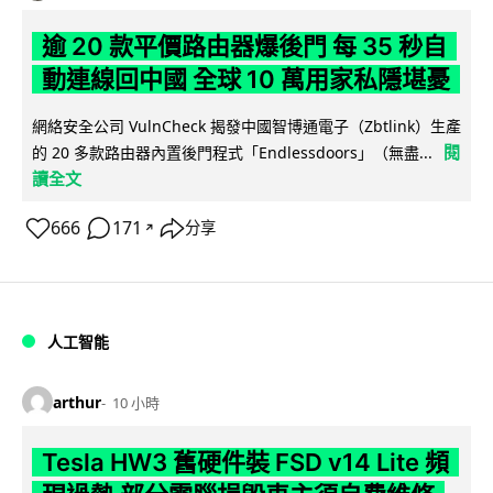
逾 20 款平價路由器爆後門 每 35 秒自
動連線回中國 全球 10 萬用家私隱堪憂
網絡安全公司 VulnCheck 揭發中國智博通電子（Zbtlink）生產
閱
的 20 多款路由器內置後門程式「Endlessdoors」（無盡...
讀全文
666
171
分享
↗
人工智能
arthur
10 小時
Tesla HW3 舊硬件裝 FSD v14 Lite 頻