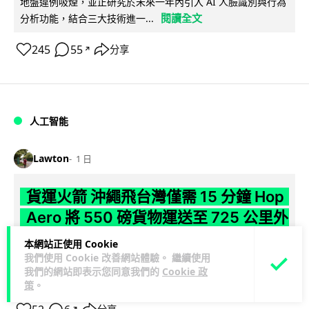
地盤違例吸煙，並正研究於未來一年內引入 AI 人臉識別與行為
閱讀全文
分析功能，結合三大技術進一...
245
55
分享
↗
人工智能
Lawton
1 日
貨運火箭 沖繩飛台灣僅需 15 分鐘 Hop
Aero 將 550 磅貨物運送至 725 公里外
本網站正使用 Cookie
【真正用火箭送貨】美國初創 Hop Aero 公開自動駕駛貨運火
我們使用 Cookie 改善網站體驗。 繼續使用
箭，聲稱可在 15 分鐘內將 250 公斤物資投送 750 公里外，並
我們的網站即表示您同意我們的
Cookie 政
閱讀全文
以沖繩...
策
。