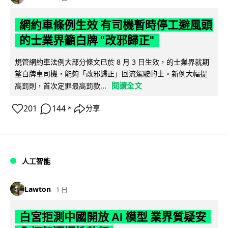
網約車條例生效 有司機暫時停工避風頭
的士業界籲白牌 "改邪歸正"
規管網約車法例大部分條文已於 8 月 3 日生效，的士業界就期
望白牌車司機，能夠「改邪歸正」回流駕駛的士。新例大幅提
閱讀全文
高罰則，首次定罪最高罰款...
201
144
分享
↗
人工智能
Lawton
1 日
白宮拒測中國開放 AI 模型 業界質疑安