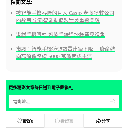
相關文章:
被智能手機吞噬的巨人 Casio 老將拯救公司
的故事 全新智能助聽裝置冀重返榮耀
港鐵手機墮軌 智能手錶遙控錄罕見視角
市調：智能手機鏡頭數量連續下降 廠商轉
向高解像路線 5000 萬像素成主流
📮
更多精彩文章每日送到電子郵箱
讚好
0
看留言
分享