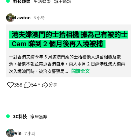
科技娛樂
生活娛樂
城中熱話
Lawton
6 小時
港夫婦澳門的士拾相機 據為己有被的士
Cam 睇到 2 個月後再入境被捕
一對香港夫婦今年 5 月遊澳門乘的士拾獲他人遺留相機及電
池，拾遺不報並帶返香港自用。兩人本月 2 日經港珠澳大橋再
閱讀全文
次入境澳門時，被治安警察局...
358
54
分享
↗
3C科技
家居無線
Vin
7 小時