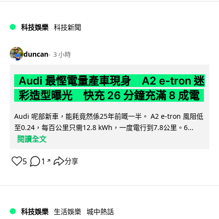
科技娛樂
科技新聞
duncan
3 小時
Audi 最慳電量產車現身 A2 e-tron 迷
彩造型曝光 快充 26 分鐘充滿 8 成電
Audi 呢部新車，能耗竟然係25年前嘅一半。 A2 e-tron 風阻低
至0.24，每百公里只需12.8 kWh，一度電行到7.8公里。6...
閱讀全文
5
1
分享
↗
科技娛樂
生活娛樂
城中熱話