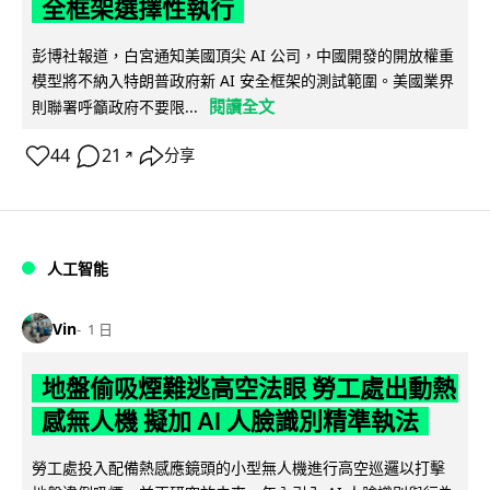
全框架選擇性執行
彭博社報道，白宮通知美國頂尖 AI 公司，中國開發的開放權重
模型將不納入特朗普政府新 AI 安全框架的測試範圍。美國業界
閱讀全文
則聯署呼籲政府不要限...
44
21
分享
↗
人工智能
Vin
1 日
地盤偷吸煙難逃高空法眼 勞工處出動熱
感無人機 擬加 AI 人臉識別精準執法
勞工處投入配備熱感應鏡頭的小型無人機進行高空巡邏以打擊