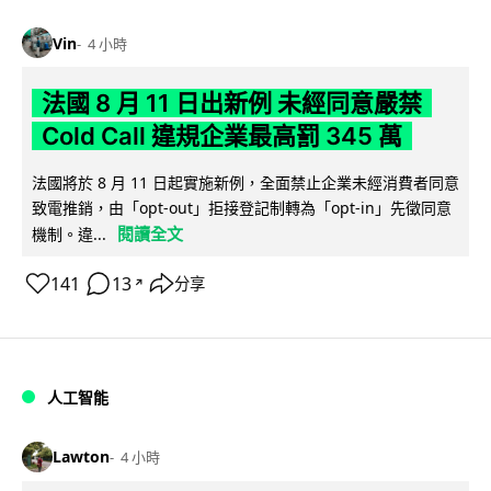
Vin
4 小時
法國 8 月 11 日出新例 未經同意嚴禁
Cold Call 違規企業最高罰 345 萬
法國將於 8 月 11 日起實施新例，全面禁止企業未經消費者同意
致電推銷，由「opt-out」拒接登記制轉為「opt-in」先徵同意
閱讀全文
機制。違...
141
13
分享
↗
人工智能
Lawton
4 小時