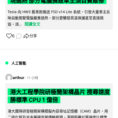
現過熱 部分電腦損毀車主須自費維修
Tesla 向 HW3 舊車款推送 FSD v14 Lite 系統，引發大量車主反
映自動駕駛電腦嚴重過熱，部分更觸發高溫保護甚至直接燒
閱讀全文
毀，須...
6
分享
人工智能
arthur
11 小時
港大工程學院研極簡架構晶片 搜尋速度
勝標準 CPU 1 億倍
港大團隊研發極簡架構模擬內容尋址記憶體（CAM）晶片，用
二硫化鉬及半金屬銻克服傳輸瓶頸，漢明距離計算速度比標準