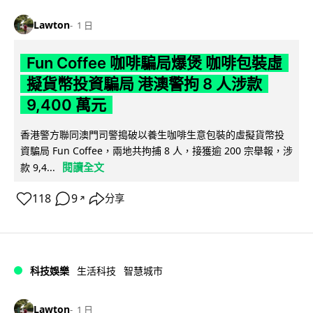
Lawton
1 日
Fun Coffee 咖啡騙局爆煲 咖啡包裝虛
擬貨幣投資騙局 港澳警拘 8 人涉款
9,400 萬元
香港警方聯同澳門司警搗破以養生咖啡生意包裝的虛擬貨幣投
資騙局 Fun Coffee，兩地共拘捕 8 人，接獲逾 200 宗舉報，涉
閱讀全文
款 9,4...
118
9
分享
↗
科技娛樂
生活科技
智慧城市
Lawton
1 日