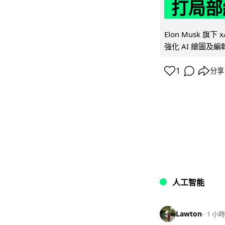
打局部
Elon Musk 旗下 x
強化 AI 繪圖及編輯.
1
分享
人工智能
Lawton
1 小時