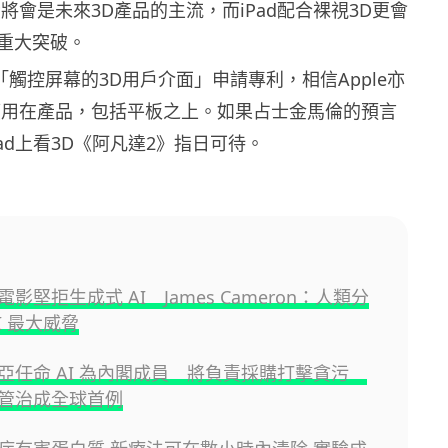
將會是未來3D產品的主流，而iPad配合裸視3D更會
重大突破。
就「觸控屏幕的3D用戶介面」申請專利，相信Apple亦
應用在產品，包括平板之上。如果占士金馬倫的預言
ad上看3D《阿凡達2》指日可待。
影堅拒生成式 AI James Cameron：人類分
I 最大威脅
亞任命 AI 為內閣成員 將負責採購打擊貪污
管治成全球首例