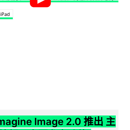
iPad
Imagine Image 2.0 推出 主