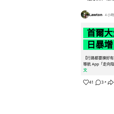
Lawton
4 小時
首爾大
日暴增
【行路都要揀好有遮
導航 App「走向
文
41
3
↗