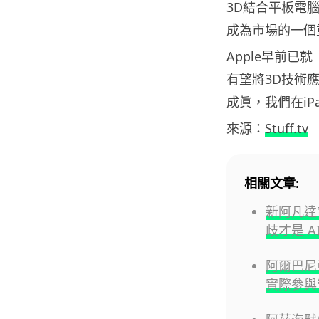
3D結合平板電腦
成為市場的一個
Apple早前已
有望將3D技術
成眞，我們在iP
來源：
Stuff.tv
相關文章:
新阿凡達電
歧才是 A
阿爾巴尼
實際參與