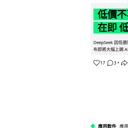
低價不再
在即 
DeepSeek 
布即將大幅上調 A
17
3
↗
應用軟件
應