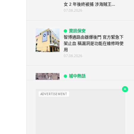
女 2 年後終被捕 涉海賊王...
07.08.2026
資訊保安
智博通路由器爆後門 官方緊急下
架止血 稱漏洞是功能在維修時使
用
07.08.2026
城中熱話
熊本地震手術室驚魂片瘋傳 醫護
保護病人、逃生門 網民讚值得
尊...
ADVERTISEMENT
07.08.2026
健康
AirPods 用家注意聽力響紅燈 醫
學界籲耳機用戶謹守「60-60」...