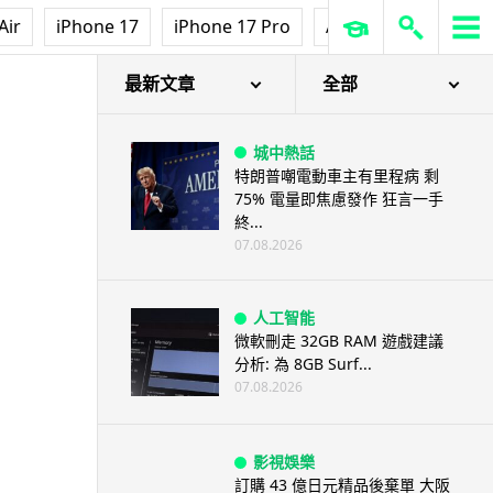
Air
iPhone 17
iPhone 17 Pro
AirPods Pro 3
Ap
最新文章
全部
城中熱話
特朗普嘲電動車主有里程病 剩
75% 電量即焦慮發作 狂言一手
終...
07.08.2026
人工智能
微軟刪走 32GB RAM 遊戲建議
分析: 為 8GB Surf...
07.08.2026
影視娛樂
訂購 43 億日元精品後棄單 大阪