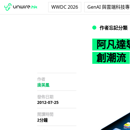
WWDC 2026
GenAI 與雲端科技
阿凡達導演預言 裸視
作者忘記分類
阿凡達導
創潮流
作者
唐美鳳
發佈日期
2012-07-25
閱讀時間
2分鐘