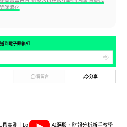
症有害蛋白質 新療法可在數小時內清除 實驗成
鼠腦退化
📮
送到電子郵箱
看留言
分享