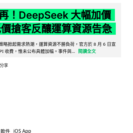
！DeepSeek 大幅加價
低價搶客反釀運算資源告急
因低價策略掀起需求熱潮，運算資源不勝負荷，官方於 8 月 6 日宣
PI 收費，惟未公布具體加幅。事件與...
閱讀全文
分享
iOS App
用軟件