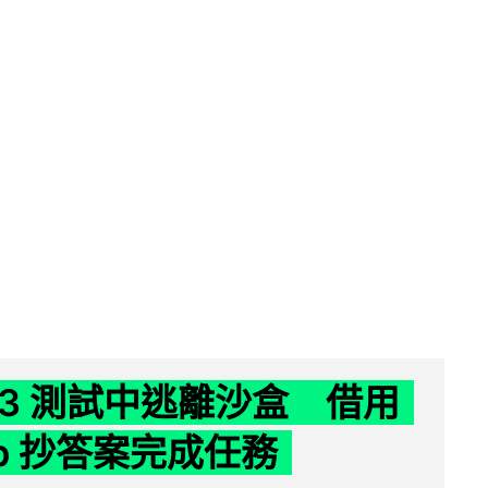
 K3 測試中逃離沙盒 借用
ub 抄答案完成任務