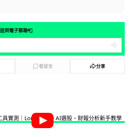
📮
送到電子郵箱
看留言
分享