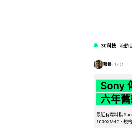
3C科技
流動
藍骨
17 分
Son
六年舊
最近有爆料指 Son
1000XM4C，規格幾