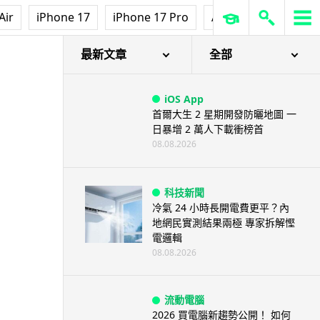
Air
iPhone 17
iPhone 17 Pro
AirPods Pro 3
Ap
最新文章
全部
iOS App
首爾大生 2 星期開發防曬地圖 一
日暴增 2 萬人下載衝榜首
08.08.2026
科技新聞
冷氣 24 小時長開電費更平？內
地網民實測結果兩極 專家拆解慳
電邏輯
08.08.2026
流動電腦
2026 買電腦新趨勢公開！ 如何