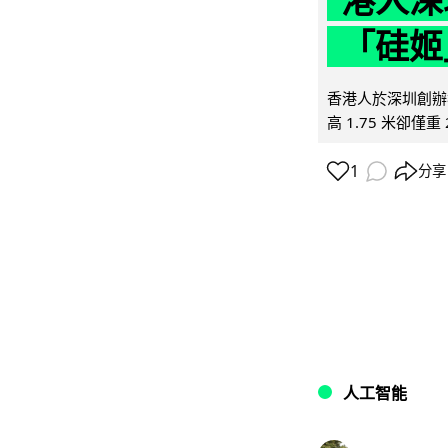
港人深
「硅姬
香港人於深圳創辦初
高 1.75 米卻僅重 
1
分享
人工智能