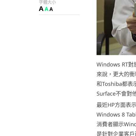
字體大小
A
A
A
Windows R
來說，更大的衝擊可
和Toshiba都表
Surface不
最近HP方面表示
Windows 8
消費者顯示Win
是針對企業客戶而