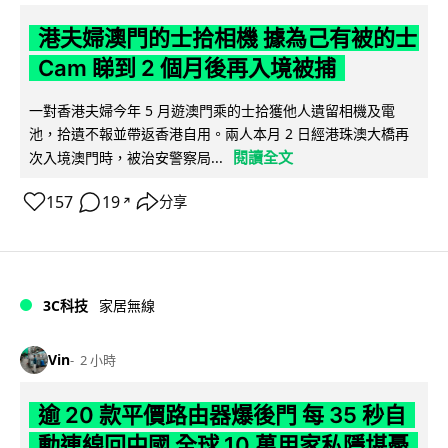
港夫婦澳門的士拾相機 據為己有被的士
Cam 睇到 2 個月後再入境被捕
一對香港夫婦今年 5 月遊澳門乘的士拾獲他人遺留相機及電
池，拾遺不報並帶返香港自用。兩人本月 2 日經港珠澳大橋再
閱讀全文
次入境澳門時，被治安警察局...
157
19
分享
↗
3C科技
家居無線
Vin
2 小時
逾 20 款平價路由器爆後門 每 35 秒自
動連線回中國 全球 10 萬用家私隱堪憂