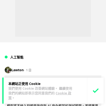
人工智能
Lawton
1 日
白宮拒測中國開放 AI 模型 業界質疑安
本網站正使用 Cookie
我們使用 Cookie 改善網站體驗。 繼續使用
全框架選擇性執行
我們的網站即表示您同意我們的
Cookie 政
策
。
彭博社報道，白宮通知美國頂尖 AI 公司，中國開發的開放權重
模型將不納入特朗普政府新 AI 安全框架的測試範圍。美國業界