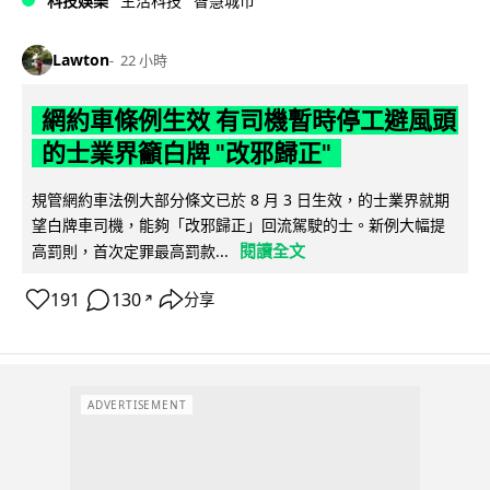
科技娛樂
生活科技
智慧城市
Lawton
22 小時
網約車條例生效 有司機暫時停工避風頭
的士業界籲白牌 "改邪歸正"
規管網約車法例大部分條文已於 8 月 3 日生效，的士業界就期
望白牌車司機，能夠「改邪歸正」回流駕駛的士。新例大幅提
閱讀全文
高罰則，首次定罪最高罰款...
191
130
分享
↗
ADVERTISEMENT