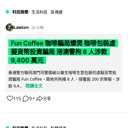
科技娛樂
生活科技
區塊鏈
Lawton
22 小時
Fun Coffee 咖啡騙局爆煲 咖啡包裝虛
擬貨幣投資騙局 港澳警拘 8 人涉款
9,400 萬元
香港警方聯同澳門司警搗破以養生咖啡生意包裝的虛擬貨幣投
資騙局 Fun Coffee，兩地共拘捕 8 人，接獲逾 200 宗舉報，涉
閱讀全文
款 9,4...
115
9
分享
↗