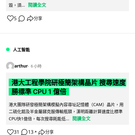
閱讀全文
毀，須...
5
分享
人工智能
arthur
6 小時
港大工程學院研極簡架構晶片 搜尋速度
勝標準 CPU 1 億倍
港大團隊研發極簡架構模擬內容尋址記憶體（CAM）晶片，用
二硫化鉬及半金屬銻克服傳輸瓶頸，漢明距離計算速度比標準
閱讀全文
CPU快1億倍，每次搜尋耗能低...
31
13
分享
↗