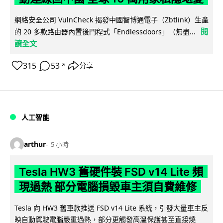
網絡安全公司 VulnCheck 揭發中國智博通電子（Zbtlink）生產
閱
的 20 多款路由器內置後門程式「Endlessdoors」（無盡...
讀全文
315
53
分享
↗
人工智能
arthur
5 小時
Tesla HW3 舊硬件裝 FSD v14 Lite 頻
現過熱 部分電腦損毀車主須自費維修
Tesla 向 HW3 舊車款推送 FSD v14 Lite 系統，引發大量車主反
映自動駕駛電腦嚴重過熱，部分更觸發高溫保護甚至直接燒