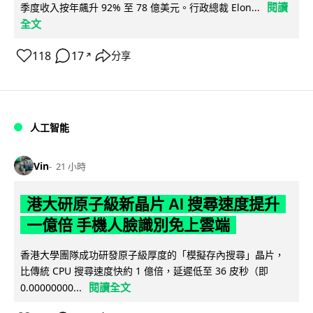
閱讀
季度收入按年飆升 92% 至 78 億美元。行政總裁 Elon...
全文
118
17
分享
↗
人工智能
Vin
21 小時
港大研原子級新晶片 AI 搜尋速度提升
一億倍 手機人臉識別免上雲端
香港大學團隊成功研發原子級厚度的「模擬存內搜尋」晶片，
比傳統 CPU 搜尋速度快約 1 億倍，延遲低至 36 皮秒（即
閱讀全文
0.00000000...