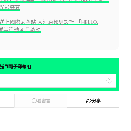
光影盛宴
送上國際太空站 大河原邦男設計 「HELLO,
眾籌活動 4 月啟動
📮
送到電子郵箱
看留言
分享