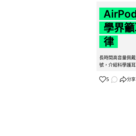
AirP
學界籲
律
長時間高音量佩戴
號，介紹科學護耳的「
5
分享