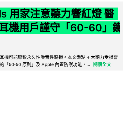
ods 用家注意聽力響紅燈 醫
耳機用戶謹守「60-60」鐵
耳機可能導致永久性噪音性聽損。本文盤點 4 大聽力受損警
60-60 原則」及 Apple 內置防護功能，...
閱讀全文