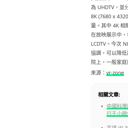
為 UHDTV，並分為
8K (7680 x 
量。其中 4K 
在放映展示中，年初
LCDTV。今次 
協調，可以降低
院上，一般家庭還
來源：
vr-zone
相關文章:
中國科學
行千小時仍
高達 W