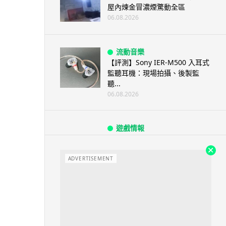
屋內煉金冒濃煙驚動全區
06.08.2026
流動音樂
【評測】Sony IER-M500 入耳式
監聽耳機：現場拍攝、後製監
聽...
06.08.2026
遊戲情報
《魔獸世界：至暗之夜》12.1
「烏拉特克的詛咒」專訪：巢穴
不為提高世...
ADVERTISEMENT
06.08.2026
遊戲情報
日本二手遊戲店減 90% 門市 業
績反增四成 “懷...