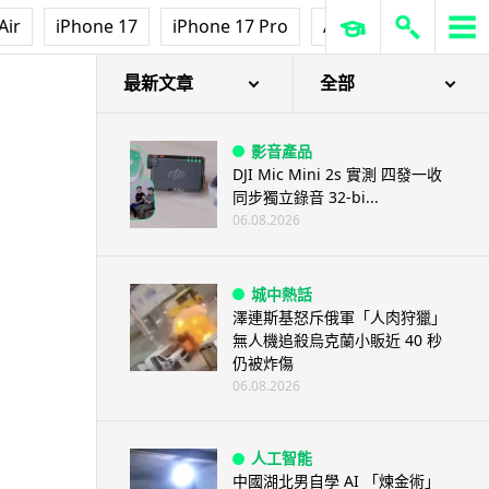
Air
iPhone 17
iPhone 17 Pro
AirPods Pro 3
Ap
最新文章
全部
影音產品
DJI Mic Mini 2s 實測 四發一收
同步獨立錄音 32-bi...
06.08.2026
城中熱話
澤連斯基怒斥俄軍「人肉狩獵」
無人機追殺烏克蘭小販近 40 秒
仍被炸傷
06.08.2026
人工智能
中國湖北男自學 AI 「煉金術」