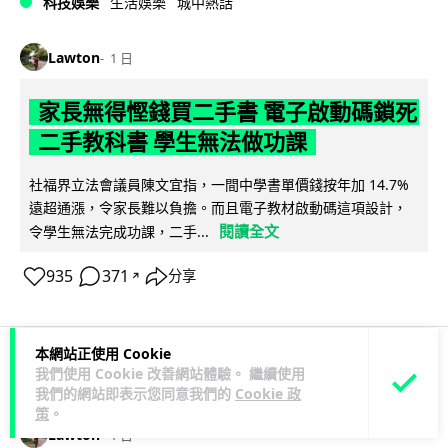
科技娛樂
生活娛樂
城中熱話
Lawton
1 日
家長無得慳錢買二手書 電子啟動碼鎖死
二手教科書 學生無法做功課
社福界立法會議員陳文宜指，一間中學書單價錢按年加 14.7%
遠超通漲，令家長難以負擔。而且電子教材啟動碼這項設計，
閱讀全文
令學生無法完成功課，二手...
935
371
分享
↗
本網站正使用 Cookie
我們使用 Cookie 改善網站體驗。 繼續使用
科技娛樂
遊戲情報
我們的網站即表示您同意我們的
Cookie 政
策
。
Lawton
1 日