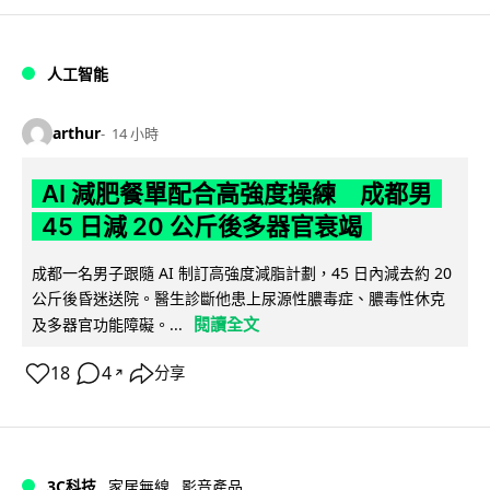
人工智能
arthur
14 小時
AI 減肥餐單配合高強度操練 成都男
45 日減 20 公斤後多器官衰竭
成都一名男子跟隨 AI 制訂高強度減脂計劃，45 日內減去約 20
公斤後昏迷送院。醫生診斷他患上尿源性膿毒症、膿毒性休克
閱讀全文
及多器官功能障礙。...
18
4
分享
↗
3C科技
家居無線
影音產品