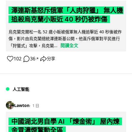
澤連斯基怒斥俄軍「人肉狩獵」 無人機
追殺烏克蘭小販近 40 秒仍被炸傷
烏克蘭克爾松一名 52 歲小販被俄軍無人機追擊近 40 秒後被炸
傷，影片由烏克蘭總統澤連斯基公開。他直斥俄軍對平民進行
閱讀全文
「狩獵式」攻擊，烏克蘭...
102
36
分享
↗
人工智能
Lawton
1 日
中國湖北男自學 AI 「煉金術」 屋內煉
金冒濃煙驚動全區