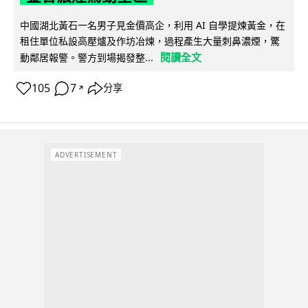
中國湖北黃石一名男子見金價高企，利用 AI 自學提煉黃金，在
租住單位私設高壓爐及作坊冶煉，過程產生大量刺鼻濃煙，驚
閱讀全文
動鄰居報警。警方到場揭發整...
105
7
分享
↗
ADVERTISEMENT