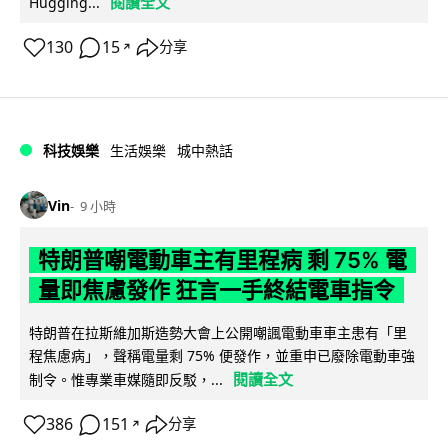
閱讀全文
Hugging...
130
15
分享
↗
科技娛樂
生活娛樂
城中熱話
Vin
9 小時
特朗普嘲電動車主有里程病 剩 75% 電
量即焦慮發作 狂言一手終結電車指令
特朗普在拉斯維加斯造勢大會上公開嘲諷電動車車主患有「里
程焦慮病」，聲稱電量剩 75% 便發作，並重申已廢除電動車強
閱讀全文
制令。惟專業車媒隨即反駁，...
386
151
分享
↗