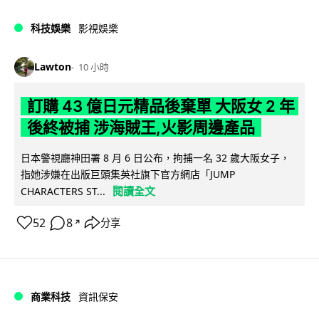
科技娛樂
影視娛樂
Lawton
10 小時
訂購 43 億日元精品後棄單 大阪女 2 年
後終被捕 涉海賊王,火影周邊產品
日本警視廳神田署 8 月 6 日公布，拘捕一名 32 歲大阪女子，
指她涉嫌在出版巨頭集英社旗下官方網店「JUMP
閱讀全文
CHARACTERS ST...
52
8
分享
↗
商業科技
資訊保安