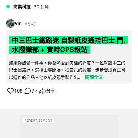
商業科技
3D 打印
Vin
4 小時
中三巴士鐵路迷 自製紙皮遙控巴士 門,
水撥識郁 + 實時GPS報站
如果你熱愛一件事，你會熱愛到怎樣的程度？一位就讀中三的
巴士鐵路迷，選擇由零開始，把自己的興趣一步步變成真正可
閱讀全文
以運作的作品。他以紙皮親手製作出...
108
7
分享
↗
ADVERTISEMENT