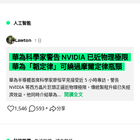
人工智能
Lawton
1 日
華為科學家警告 NVIDIA 已近物理極限
華為「韜定律」可繞過摩爾定律瓶頸
華為半導體首席科學家廖恒罕見接受近 5 小時專訪，警告
NVIDIA 等西方晶片巨頭正逼近物理極限，傳統製程升級已失經
閱讀全文
濟效益。他同時介紹華為...
1,546
593
分享
↗