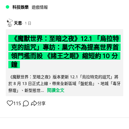
科技娛樂
遊戲情報
天恩
1 日
《魔獸世界：至暗之夜》12.1 「烏拉特
克的詛咒」專訪：巢穴不為提高世界首
領門檻而設 《諸王之眠》縮短約 10 分
鐘
《魔獸世界：至暗之夜》版本更新 12.1「烏拉特克的詛咒」將
於 8 月 13 日正式上線，帶來全新區域「盤蛇島」、地城「毒牙
閱讀全文
祭壇」、新型態世...
115
分享