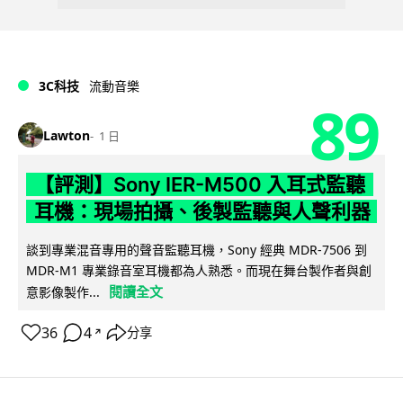
3C科技
流動音樂
89
Lawton
1 日
【評測】Sony IER-M500 入耳式監聽
耳機：現場拍攝、後製監聽與人聲利器
談到專業混音專用的聲音監聽耳機，Sony 經典 MDR-7506 到
MDR-M1 專業錄音室耳機都為人熟悉。而現在舞台製作者與創
閱讀全文
意影像製作...
36
4
分享
↗