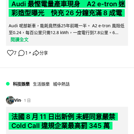
Audi 最慳電量產車現身 A2 e-tron 迷
彩造型曝光 快充 26 分鐘充滿 8 成電
Audi 呢部新車，能耗竟然係25年前嘅一半。 A2 e-tron 風阻低
至0.24，每百公里只需12.8 kWh，一度電行到7.8公里。6...
閱讀全文
7
1
分享
↗
科技娛樂
生活娛樂
城中熱話
Vin
1 日
法國 8 月 11 日出新例 未經同意嚴禁
Cold Call 違規企業最高罰 345 萬