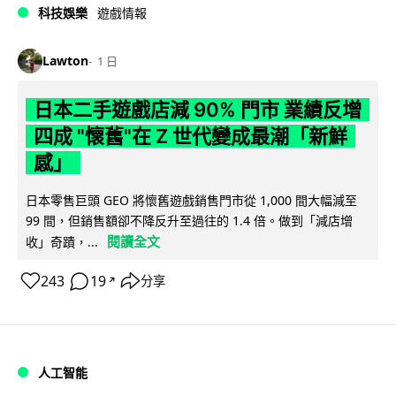
科技娛樂
遊戲情報
Lawton
1 日
日本二手遊戲店減 90% 門市 業績反增
四成 "懷舊"在 Z 世代變成最潮「新鮮
感」
日本零售巨頭 GEO 將懷舊遊戲銷售門市從 1,000 間大幅減至
99 間，但銷售額卻不降反升至過往的 1.4 倍。做到「減店增
閱讀全文
收」奇蹟，...
243
19
分享
↗
人工智能