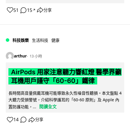
51
15
分享
↗
科技娛樂
生活科技
健康
arthur
13 小時
AirPods 用家注意聽力響紅燈 醫學界籲
耳機用戶謹守「60-60」鐵律
長時間高音量佩戴耳機可能導致永久性噪音性聽損。本文盤點 4
大聽力受損警號，介紹科學護耳的「60-60 原則」及 Apple 內
閱讀全文
置防護功能，...
14
分享