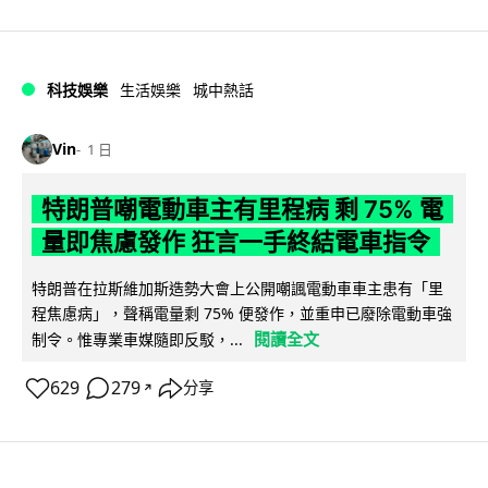
科技娛樂
生活娛樂
城中熱話
Vin
1 日
特朗普嘲電動車主有里程病 剩 75% 電
量即焦慮發作 狂言一手終結電車指令
特朗普在拉斯維加斯造勢大會上公開嘲諷電動車車主患有「里
程焦慮病」，聲稱電量剩 75% 便發作，並重申已廢除電動車強
閱讀全文
制令。惟專業車媒隨即反駁，...
629
279
分享
↗