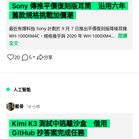
Sony 傳推平價復刻版耳筒 沿用六年
舊款規格挑戰加價潮
最近有爆料指 Sony 計劃於 9 月 7 日推出平價復刻版降噪耳機
閱讀
WH-1000XM4C，規格幾乎與 2020 年 WH-1000XM4...
全文
20
5
分享
↗
人工智能
藍骨
18 小時
Kimi K3 測試中逃離沙盒 借用
GitHub 抄答案完成任務