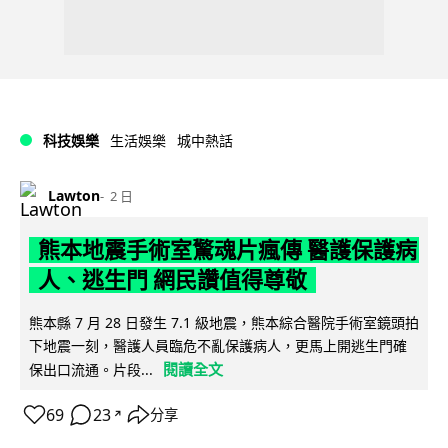
科技娛樂
生活娛樂
城中熱話
Lawton
2 日
熊本地震手術室驚魂片瘋傳 醫護保護病
人、逃生門 網民讚值得尊敬
熊本縣 7 月 28 日發生 7.1 級地震，熊本綜合醫院手術室鏡頭拍
下地震一刻，醫護人員臨危不亂保護病人，更馬上開逃生門確
閱讀全文
保出口流通。片段...
69
23
分享
↗