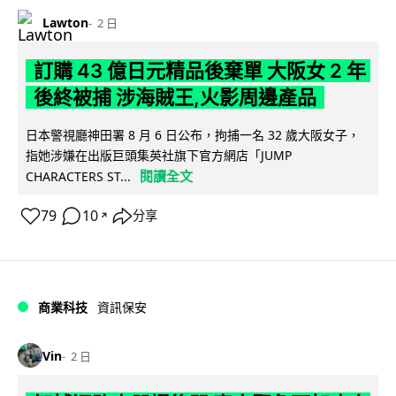
Lawton
2 日
訂購 43 億日元精品後棄單 大阪女 2 年
後終被捕 涉海賊王,火影周邊產品
日本警視廳神田署 8 月 6 日公布，拘捕一名 32 歲大阪女子，
指她涉嫌在出版巨頭集英社旗下官方網店「JUMP
閱讀全文
CHARACTERS ST...
79
10
分享
↗
商業科技
資訊保安
Vin
2 日