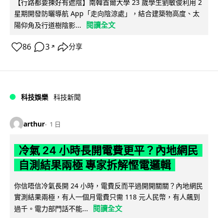
【行路都要揀好有遮陰】南韓首爾大學 23 歲學生劉敏俊利用 2
星期開發防曬導航 App「走向陰涼處」，結合建築物高度、太
閱讀全文
陽仰角及行道樹陰影...
86
3
分享
↗
科技娛樂
科技新聞
arthur
1 日
冷氣 24 小時長開電費更平？內地網民
自測結果兩極 專家拆解慳電邏輯
你信唔信冷氣長開 24 小時，電費反而平過開開關關？內地網民
實測結果兩極，有人一個月電費只需 118 元人民幣，有人飆到
閱讀全文
過千。電力部門話不能...