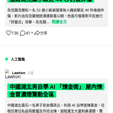
烏克蘭克爾松一名 52 歲小販被俄軍無人機追擊近 40 秒後被炸
傷，影片由烏克蘭總統澤連斯基公開。他直斥俄軍對平民進行
閱讀全文
「狩獵式」攻擊，烏克蘭...
136
41
分享
↗
人工智能
Lawton
2 日
中國湖北男自學 AI 「煉金術」 屋內煉
金冒濃煙驚動全區
中國湖北黃石一名男子見金價高企，利用 AI 自學提煉黃金，在
租住單位私設高壓爐及作坊冶煉，過程產生大量刺鼻濃煙，驚