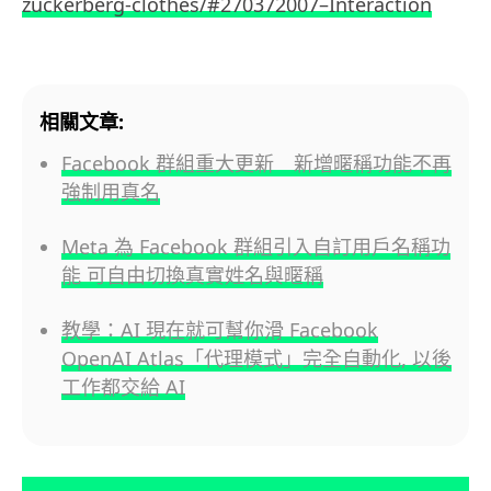
zuckerberg-clothes/#270372007–Interaction
相關文章:
Facebook 群組重大更新 新增暱稱功能不再
強制用真名
Meta 為 Facebook 群組引入自訂用戶名稱功
能 可自由切換真實姓名與暱稱
教學：AI 現在就可幫你滑 Facebook
OpenAI Atlas「代理模式」完全自動化, 以後
工作都交給 AI