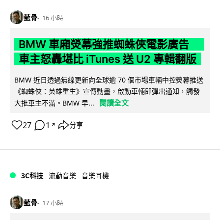
藍骨
16 小時
BMW 車廂熒幕強推蜘蛛俠電影廣告
車主怒轟堪比 iTunes 送 U2 專輯翻版
BMW 近日透過無線更新向全球逾 70 個市場車輛中控熒幕推送
《蜘蛛俠：英雄重生》宣傳動畫，啟動車輛即彈出通知，觸發
閱讀全文
大批車主不滿。BMW 早...
27
1
分享
↗
3C科技
流動音樂
音樂耳機
藍骨
17 小時