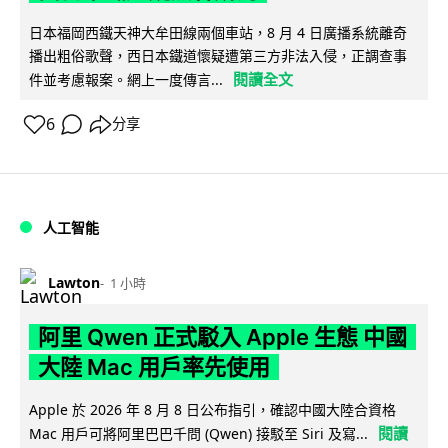
日本福岡西鐵天神大牟田線兩個車站，8 月 4 日廣播系統離奇
播出粗俗歌聲，西日本鐵道懷疑遭第三方非法入侵，正調查事
閱讀全文
件並考慮報案。網上一度傳言...
6
分享
人工智能
Lawton
1 小時
阿里 Qwen 正式駁入 Apple 生態 中國
大陸 Mac 用戶率先使用
Apple 於 2026 年 8 月 8 日公布指引，確認中國大陸合資格
閱讀
Mac 用戶可將阿里巴巴千問 (Qwen) 接駁至 Siri 及寫...