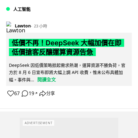
人工智能
Lawton
23 小時
低價不再！DeepSeek 大幅加價在即
低價搶客反釀運算資源告急
DeepSeek 因低價策略掀起需求熱潮，運算資源不勝負荷，官
方於 8 月 6 日宣布即將大幅上調 API 收費，惟未公布具體加
閱讀全文
幅。事件與...
67
19
分享
↗
ADVERTISEMENT