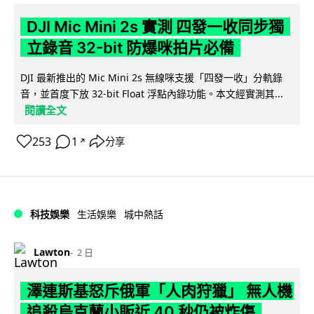
DJI Mic Mini 2s 實測 四發一收同步獨
立錄音 32-bit 防爆咪拍片必備
DJI 最新推出的 Mic Mini 2s 無線咪支援「四發一收」分軌錄
音，並首度下放 32-bit Float 浮點內錄功能。本文經實測其...
閱讀全文
253
1
分享
↗
科技娛樂
生活娛樂
城中熱話
Lawton
2 日
澤連斯基怒斥俄軍「人肉狩獵」 無人機
追殺烏克蘭小販近 40 秒仍被炸傷