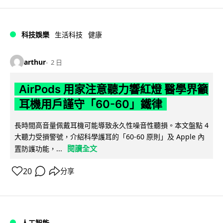
科技娛樂
生活科技
健康
arthur
2 日
AirPods 用家注意聽力響紅燈 醫學界籲
耳機用戶謹守「60-60」鐵律
長時間高音量佩戴耳機可能導致永久性噪音性聽損。本文盤點 4
大聽力受損警號，介紹科學護耳的「60-60 原則」及 Apple 內
閱讀全文
置防護功能，...
20
分享
人工智能