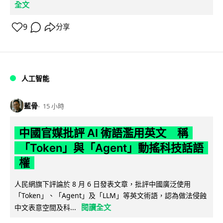
全文
9
分享
人工智能
藍骨
15 小時
中國官媒批評 AI 術語濫用英文 稱
「Token」與「Agent」動搖科技話語
權
人民網旗下評論於 8 月 6 日發表文章，批評中國廣泛使用
「Token」、「Agent」及「LLM」等英文術語，認為做法侵蝕
閱讀全文
中文表意空間及科...