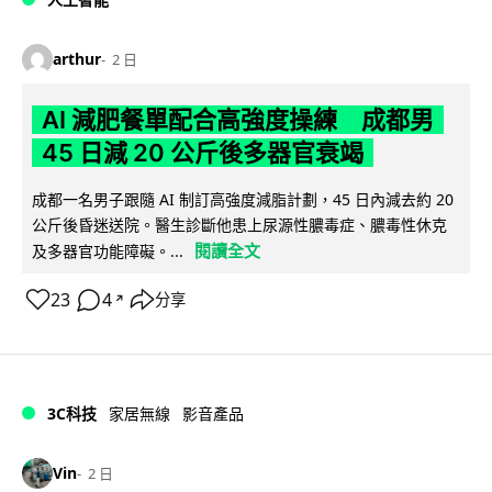
arthur
2 日
AI 減肥餐單配合高強度操練 成都男
45 日減 20 公斤後多器官衰竭
成都一名男子跟隨 AI 制訂高強度減脂計劃，45 日內減去約 20
公斤後昏迷送院。醫生診斷他患上尿源性膿毒症、膿毒性休克
閱讀全文
及多器官功能障礙。...
23
4
分享
↗
3C科技
家居無線
影音產品
Vin
2 日