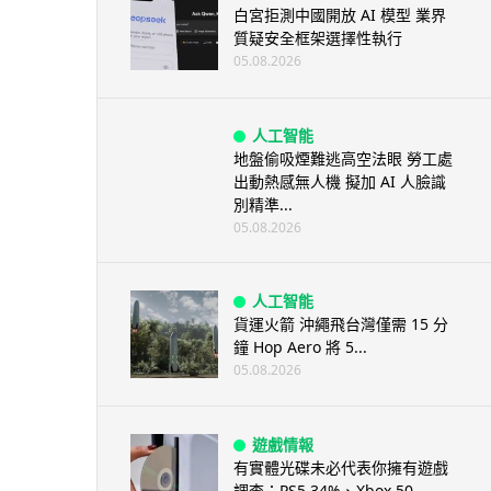
白宮拒測中國開放 AI 模型 業界
質疑安全框架選擇性執行
05.08.2026
人工智能
地盤偷吸煙難逃高空法眼 勞工處
出動熱感無人機 擬加 AI 人臉識
別精準...
05.08.2026
人工智能
貨運火箭 沖繩飛台灣僅需 15 分
鐘 Hop Aero 將 5...
05.08.2026
遊戲情報
有實體光碟未必代表你擁有遊戲
調查：PS5 34%、Xbox 50...