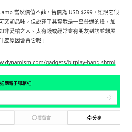
 Lamp 當然價值不菲，售價為 USD $299，雖說它很
可突顯品味，但說穿了其實還是一盞普通的燈，加
如非愛槍之人、太有錢或經常會有朋友到訪並想展
什麼原因會買它呢﹗
ww.dynamism.com/gadgets/bitplay-bang.shtml
📮
送到電子郵箱
看留言
分享