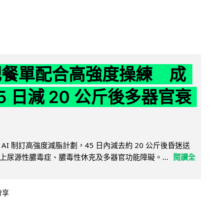
減肥餐單配合高強度操練 成
5 日減 20 公斤後多器官衰
AI 制訂高強度減脂計劃，45 日內減去約 20 公斤後昏迷送
上尿源性膿毒症、膿毒性休克及多器官功能障礙。...
閱讀全
分享