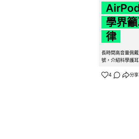
AirP
學界籲
律
長時間高音量佩戴
號，介紹科學護耳的「
4
分享