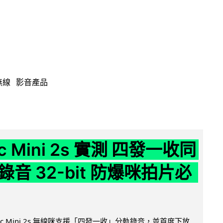
無線
影音產品
ic Mini 2s 實測 四發一收同
音 32-bit 防爆咪拍片必
Mic Mini 2s 無線咪支援「四發一收」分軌錄音，並首度下放