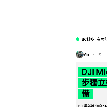
3C科技
家居
Vin
14 小時
DJI M
步獨立錄
備
DJI 最新推出的 