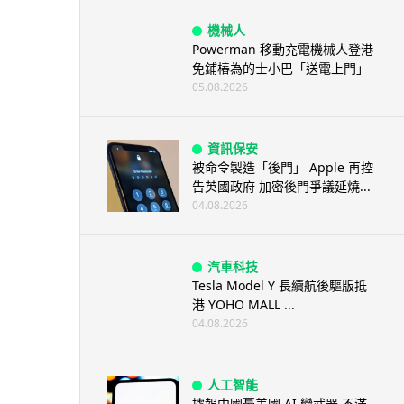
機械人
Powerman 移動充電機械人登港
免鋪樁為的士小巴「送電上門」
05.08.2026
資訊保安
被命令製造「後門」 Apple 再控
告英國政府 加密後門爭議延燒...
04.08.2026
汽車科技
Tesla Model Y 長續航後驅版抵
港 YOHO MALL ...
04.08.2026
人工智能
據報中國憂美國 AI 變武器 不滿