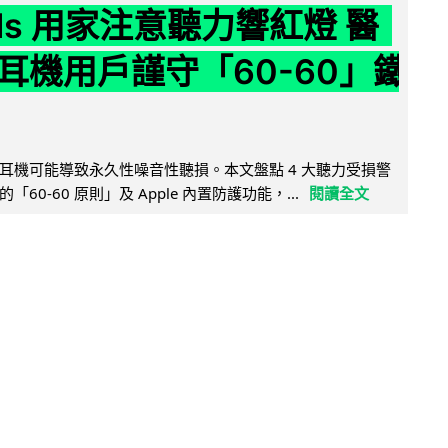
ods 用家注意聽力響紅燈 醫
耳機用戶謹守「60-60」鐵
耳機可能導致永久性噪音性聽損。本文盤點 4 大聽力受損警
60-60 原則」及 Apple 內置防護功能，...
閱讀全文