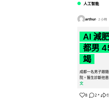
人工智能
arthur
2 小時
AI 
都男 4
竭
成都一名男子跟隨 
院。醫生診斷他患
文
8
2
↗