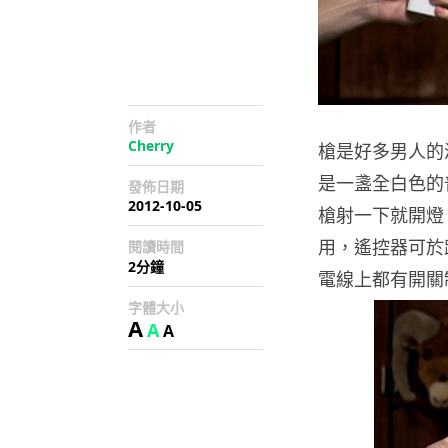
作者
Cherry
槍是好多男人的浪
是一盞全白色的
發佈日期
2012-10-05
槍射一下就開燈
用，遙控器可於
閱讀時間
2分鐘
電線上都有開關
字體大小
A
A
A