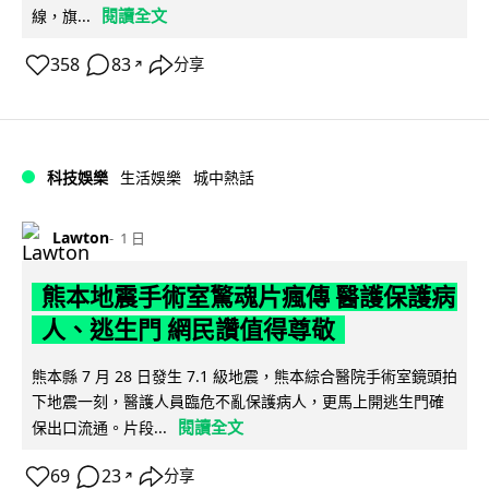
閱讀全文
線，旗...
358
83
分享
↗
科技娛樂
生活娛樂
城中熱話
Lawton
1 日
熊本地震手術室驚魂片瘋傳 醫護保護病
人、逃生門 網民讚值得尊敬
熊本縣 7 月 28 日發生 7.1 級地震，熊本綜合醫院手術室鏡頭拍
下地震一刻，醫護人員臨危不亂保護病人，更馬上開逃生門確
閱讀全文
保出口流通。片段...
69
23
分享
↗