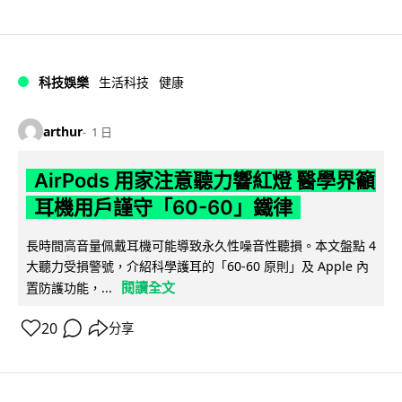
科技娛樂
生活科技
健康
arthur
1 日
AirPods 用家注意聽力響紅燈 醫學界籲
耳機用戶謹守「60-60」鐵律
長時間高音量佩戴耳機可能導致永久性噪音性聽損。本文盤點 4
大聽力受損警號，介紹科學護耳的「60-60 原則」及 Apple 內
閱讀全文
置防護功能，...
20
分享