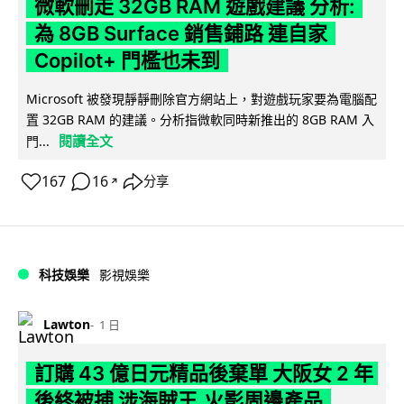
微軟刪走 32GB RAM 遊戲建議 分析:
為 8GB Surface 銷售鋪路 連自家
Copilot+ 門檻也未到
Microsoft 被發現靜靜刪除官方網站上，對遊戲玩家要為電腦配
置 32GB RAM 的建議。分析指微軟同時新推出的 8GB RAM 入
閱讀全文
門...
167
16
分享
↗
科技娛樂
影視娛樂
Lawton
1 日
訂購 43 億日元精品後棄單 大阪女 2 年
後終被捕 涉海賊王,火影周邊產品