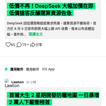
低價不再！DeepSeek 大幅加價在即
低價搶客反釀運算資源告急
DeepSeek 因低價策略掀起需求熱潮，運算資源不勝負荷，官
方於 8 月 6 日宣布即將大幅上調 API 收費，惟未公布具體加
閱讀全文
幅。事件與...
65
19
分享
↗
iOS App
應用軟件
應用軟件
Lawton
20 小時
首爾大生 2 星期開發防曬地圖 一日暴增
2 萬人下載衝榜首