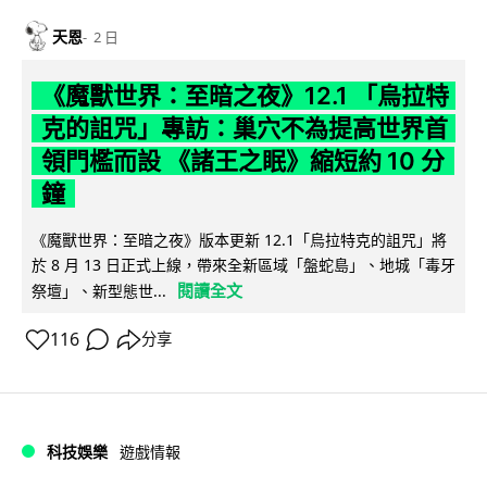
天恩
2 日
《魔獸世界：至暗之夜》12.1 「烏拉特
克的詛咒」專訪：巢穴不為提高世界首
領門檻而設 《諸王之眠》縮短約 10 分
鐘
《魔獸世界：至暗之夜》版本更新 12.1「烏拉特克的詛咒」將
於 8 月 13 日正式上線，帶來全新區域「盤蛇島」、地城「毒牙
閱讀全文
祭壇」、新型態世...
116
分享
科技娛樂
遊戲情報