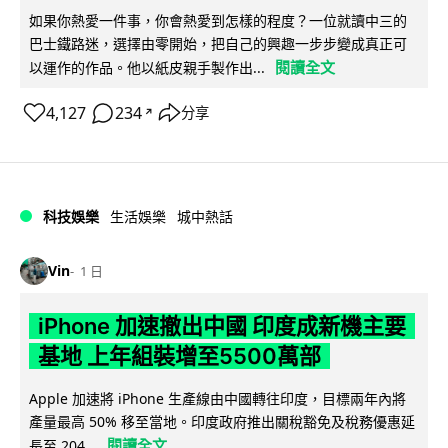
如果你熱愛一件事，你會熱愛到怎樣的程度？一位就讀中三的
巴士鐵路迷，選擇由零開始，把自己的興趣一步步變成真正可
閱讀全文
以運作的作品。他以紙皮親手製作出...
4,127
234
分享
↗
科技娛樂
生活娛樂
城中熱話
Vin
1 日
iPhone 加速撤出中國 印度成新機主要
基地 上年組裝增至5500萬部
Apple 加速將 iPhone 生產線由中國轉往印度，目標兩年內將
產量最高 50% 移至當地。印度政府推出關稅豁免及稅務優惠延
閱讀全文
長至 204...