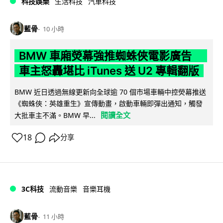
科技娛樂
生活科技
汽車科技
藍骨
10 小時
BMW 車廂熒幕強推蜘蛛俠電影廣告
車主怒轟堪比 iTunes 送 U2 專輯翻版
BMW 近日透過無線更新向全球逾 70 個市場車輛中控熒幕推送
《蜘蛛俠：英雄重生》宣傳動畫，啟動車輛即彈出通知，觸發
閱讀全文
大批車主不滿。BMW 早...
18
分享
3C科技
流動音樂
音樂耳機
藍骨
11 小時