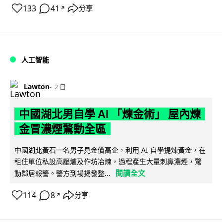
133
41
分享
↗
人工智能
Lawton
2 日
中國湖北男自學 AI 「煉金術」 屋內煉
金冒濃煙驚動全區
中國湖北黃石一名男子見金價高企，利用 AI 自學提煉黃金，在
租住單位私設高壓爐及作坊冶煉，過程產生大量刺鼻濃煙，驚
閱讀全文
動鄰居報警。警方到場揭發整...
114
8
分享
↗