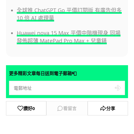
全球推 ChatGPT Go 平價訂閱版 有廣告但多
10 倍 AI 處理量
Huawei nova 15 Max 平價中階機現身 同場
發佈超薄 MatePad Pro Max + 兒童錶
📮
更多精彩文章每日送到電子郵箱
讚好
0
看留言
分享