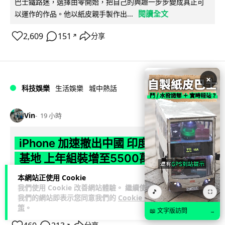
巴士鐵路迷，選擇由零開始，把自己的興趣一步步變成真正可
閱讀全文
以運作的作品。他以紙皮親手製作出...
2,609
151
分享
↗
×
科技娛樂
生活娛樂
城中熱話
Vin
19 小時
iPhone 加速撤出中國 印度成新機主要
基地 上年組裝增至5500萬部
本網站正使用 Cookie
Apple 加速將 iPhone 生產線由中國轉往印度，目標兩年內將
我們使用 Cookie 改善網站體驗。 繼續使用
產量最高 50% 移至當地。印度政府推出關稅豁免及稅務優惠延
🎵
⛶
我們的網站即表示您同意我們的
Cookie 政
閱讀全文
長至 204...
策
。
📖 文字版訪問
→