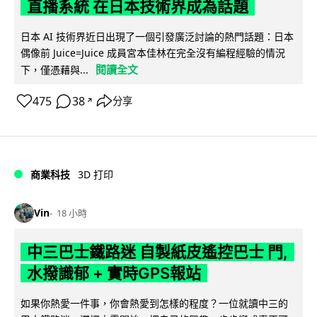
直播系統 在日本技術界成為話題
日本 AI 技術界近日出現了一個引發廣泛討論的熱門話題：日本
偶像前 Juice=Juice 成員宮本佳林在完全沒有編程經驗的情況
閱讀全文
下，僅憑藉與...
475
38
分享
↗
商業科技
3D 打印
Vin
18 小時
中三巴士鐵路迷 自製紙皮遙控巴士 門,
水撥識郁 + 實時GPS報站
如果你熱愛一件事，你會熱愛到怎樣的程度？一位就讀中三的