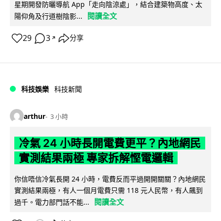
星期開發防曬導航 App「走向陰涼處」，結合建築物高度、太
閱讀全文
陽仰角及行道樹陰影...
29
3
分享
↗
科技娛樂
科技新聞
arthur
3 小時
冷氣 24 小時長開電費更平？內地網民
實測結果兩極 專家拆解慳電邏輯
你信唔信冷氣長開 24 小時，電費反而平過開開關關？內地網民
實測結果兩極，有人一個月電費只需 118 元人民幣，有人飆到
閱讀全文
過千。電力部門話不能...