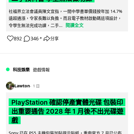
社福界立法會議員陳文宜指，一間中學書單價錢按年加 14.7%
遠超通漲，令家長難以負擔。而且電子教材啟動碼這項設計，
閱讀全文
令學生無法完成功課，二手...
892
346
分享
↗
科技娛樂
遊戲情報
Lawton
1 日
PlayStation 確認停產實體光碟 包裝印
出重要通告 2028 年 1 月後不出光碟遊
戲
Sony 已在 PS5 主機包裝加貼提示貼紙，重申官方 7 月已公布