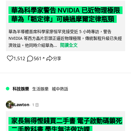
華為科學家警告 NVIDIA 已近物理極限
華為「韜定律」可繞過摩爾定律瓶頸
華為半導體首席科學家廖恒罕見接受近 5 小時專訪，警告
NVIDIA 等西方晶片巨頭正逼近物理極限，傳統製程升級已失經
閱讀全文
濟效益。他同時介紹華為...
1,512
561
分享
↗
科技娛樂
生活娛樂
城中熱話
Lawton
1 日
家長無得慳錢買二手書 電子啟動碼鎖死
二手教科書 學生無法做功課