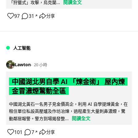
閱讀全文
「狩獵式」攻擊，烏克蘭...
97
31
分享
↗
人工智能
Lawton
20 小時
中國湖北男自學 AI 「煉金術」 屋內煉
金冒濃煙驚動全區
中國湖北黃石一名男子見金價高企，利用 AI 自學提煉黃金，在
租住單位私設高壓爐及作坊冶煉，過程產生大量刺鼻濃煙，驚
閱讀全文
動鄰居報警。警方到場揭發整...
101
7
分享
↗