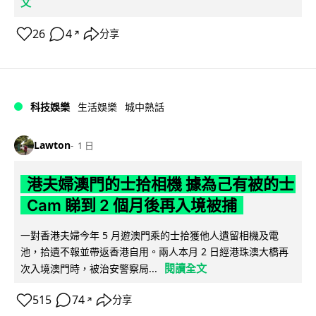
文
26
4
分享
↗
科技娛樂
生活娛樂
城中熱話
Lawton
1 日
港夫婦澳門的士拾相機 據為己有被的士
Cam 睇到 2 個月後再入境被捕
一對香港夫婦今年 5 月遊澳門乘的士拾獲他人遺留相機及電
池，拾遺不報並帶返香港自用。兩人本月 2 日經港珠澳大橋再
閱讀全文
次入境澳門時，被治安警察局...
515
74
分享
↗