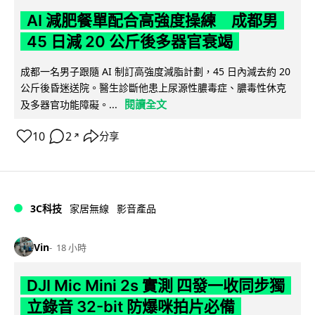
AI 減肥餐單配合高強度操練 成都男
45 日減 20 公斤後多器官衰竭
成都一名男子跟隨 AI 制訂高強度減脂計劃，45 日內減去約 20
公斤後昏迷送院。醫生診斷他患上尿源性膿毒症、膿毒性休克
閱讀全文
及多器官功能障礙。...
10
2
分享
↗
3C科技
家居無線
影音產品
Vin
18 小時
DJI Mic Mini 2s 實測 四發一收同步獨
立錄音 32-bit 防爆咪拍片必備