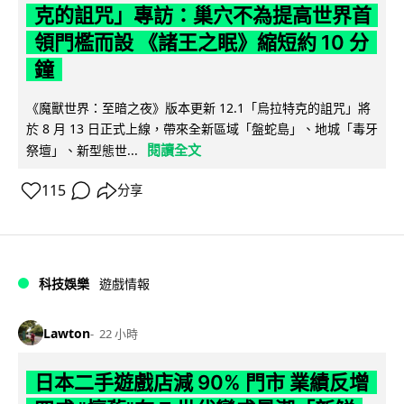
克的詛咒」專訪：巢穴不為提高世界首
領門檻而設 《諸王之眠》縮短約 10 分
鐘
《魔獸世界：至暗之夜》版本更新 12.1「烏拉特克的詛咒」將
於 8 月 13 日正式上線，帶來全新區域「盤蛇島」、地城「毒牙
閱讀全文
祭壇」、新型態世...
115
分享
科技娛樂
遊戲情報
Lawton
22 小時
日本二手遊戲店減 90% 門市 業績反增