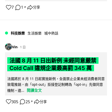
7
1
分享
↗
科技娛樂
生活娛樂
城中熱話
Vin
1 日
法國 8 月 11 日出新例 未經同意嚴禁
Cold Call 違規企業最高罰 345 萬
法國將於 8 月 11 日起實施新例，全面禁止企業未經消費者同意
致電推銷，由「opt-out」拒接登記制轉為「opt-in」先徵同意
閱讀全文
機制。違...
305
25
分享
↗