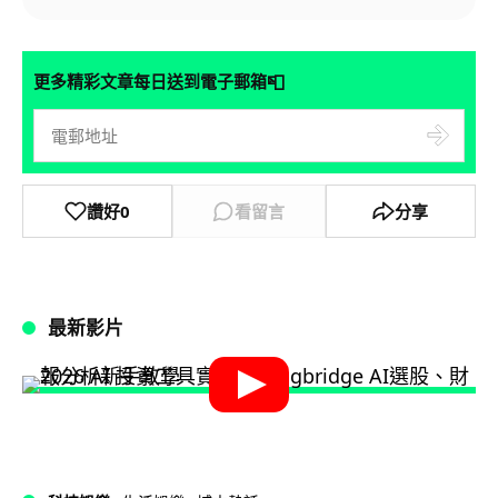
📮
更多精彩文章每日送到電子郵箱
讚好
0
看留言
分享
最新影片