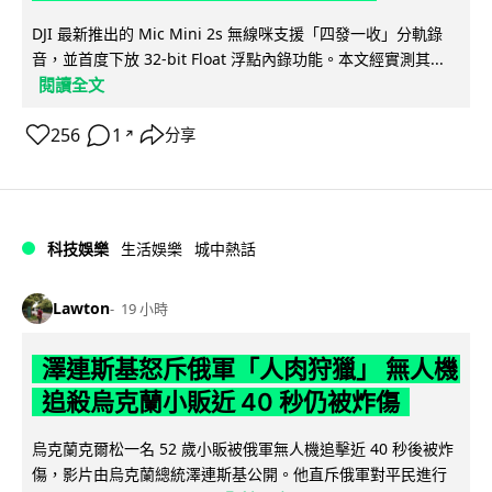
DJI 最新推出的 Mic Mini 2s 無線咪支援「四發一收」分軌錄
音，並首度下放 32-bit Float 浮點內錄功能。本文經實測其...
閱讀全文
256
1
分享
↗
科技娛樂
生活娛樂
城中熱話
Lawton
19 小時
澤連斯基怒斥俄軍「人肉狩獵」 無人機
追殺烏克蘭小販近 40 秒仍被炸傷
烏克蘭克爾松一名 52 歲小販被俄軍無人機追擊近 40 秒後被炸
傷，影片由烏克蘭總統澤連斯基公開。他直斥俄軍對平民進行