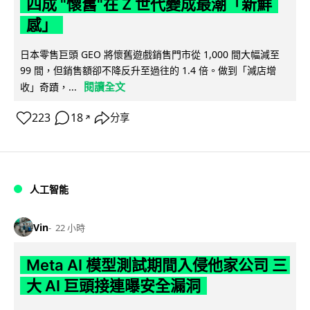
四成 "懷舊"在 Z 世代變成最潮「新鮮
感」
日本零售巨頭 GEO 將懷舊遊戲銷售門市從 1,000 間大幅減至
99 間，但銷售額卻不降反升至過往的 1.4 倍。做到「減店增
閱讀全文
收」奇蹟，...
223
18
分享
↗
人工智能
Vin
22 小時
Meta AI 模型測試期間入侵他家公司 三
大 AI 巨頭接連曝安全漏洞