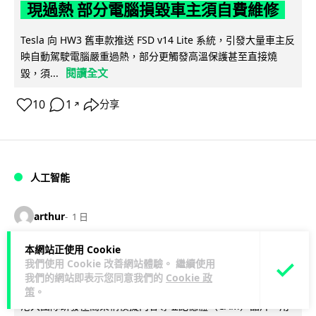
現過熱 部分電腦損毀車主須自費維修
Tesla 向 HW3 舊車款推送 FSD v14 Lite 系統，引發大量車主反
映自動駕駛電腦嚴重過熱，部分更觸發高溫保護甚至直接燒
閱讀全文
毀，須...
10
1
分享
↗
人工智能
arthur
1 日
本網站正使用 Cookie
港大工程學院研極簡架構晶片 搜尋速度
我們使用 Cookie 改善網站體驗。 繼續使用
勝標準 CPU 1 億倍
我們的網站即表示您同意我們的
Cookie 政
策
。
港大團隊研發極簡架構模擬內容尋址記憶體（CAM）晶片，用