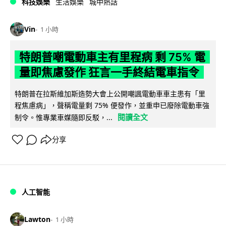
科技娛樂
生活娛樂
城中熱話
Vin
1 小時
特朗普嘲電動車主有里程病 剩 75% 電
量即焦慮發作 狂言一手終結電車指令
特朗普在拉斯維加斯造勢大會上公開嘲諷電動車車主患有「里
程焦慮病」，聲稱電量剩 75% 便發作，並重申已廢除電動車強
閱讀全文
制令。惟專業車媒隨即反駁，...
分享
人工智能
Lawton
1 小時