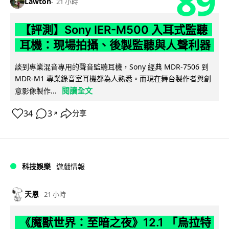
89
Lawton
21 小時
【評測】Sony IER-M500 入耳式監聽
耳機：現場拍攝、後製監聽與人聲利器
談到專業混音專用的聲音監聽耳機，Sony 經典 MDR-7506 到
MDR-M1 專業錄音室耳機都為人熟悉。而現在舞台製作者與創
閱讀全文
意影像製作...
34
3
分享
↗
科技娛樂
遊戲情報
天恩
21 小時
《魔獸世界：至暗之夜》12.1 「烏拉特