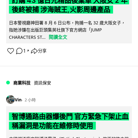
訂購 43 億日元精品後棄單 大阪女 2 年
後終被捕 涉海賊王,火影周邊產品
日本警視廳神田署 8 月 6 日公布，拘捕一名 32 歲大阪女子，
指她涉嫌在出版巨頭集英社旗下官方網店「JUMP
閱讀全文
CHARACTERS ST...
1
分享
↗
商業科技
資訊保安
Vin
2 小時
智博通路由器爆後門 官方緊急下架止血
稱漏洞是功能在維修時使用