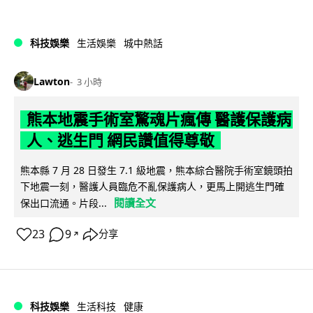
科技娛樂
生活娛樂
城中熱話
Lawton
3 小時
熊本地震手術室驚魂片瘋傳 醫護保護病
人、逃生門 網民讚值得尊敬
熊本縣 7 月 28 日發生 7.1 級地震，熊本綜合醫院手術室鏡頭拍
下地震一刻，醫護人員臨危不亂保護病人，更馬上開逃生門確
閱讀全文
保出口流通。片段...
23
9
分享
↗
科技娛樂
生活科技
健康