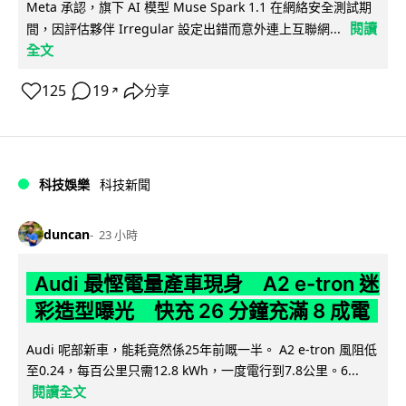
Meta 承認，旗下 AI 模型 Muse Spark 1.1 在網絡安全測試期
閱讀
間，因評估夥伴 Irregular 設定出錯而意外連上互聯網...
全文
125
19
分享
↗
科技娛樂
科技新聞
duncan
23 小時
Audi 最慳電量產車現身 A2 e-tron 迷
彩造型曝光 快充 26 分鐘充滿 8 成電
Audi 呢部新車，能耗竟然係25年前嘅一半。 A2 e-tron 風阻低
至0.24，每百公里只需12.8 kWh，一度電行到7.8公里。6...
閱讀全文