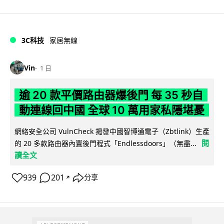
3C科技
家居無線
Vin
1 日
逾 20 款平價路由器爆後門 每 35 秒自
動連線回中國 全球 10 萬用家私隱堪憂
網絡安全公司 VulnCheck 揭發中國智博通電子（Zbtlink）生產
閱
的 20 多款路由器內置後門程式「Endlessdoors」（無盡...
讀全文
939
201
分享
↗