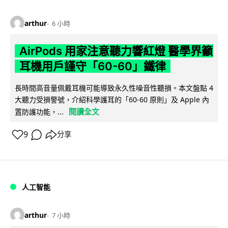
arthur
6 小時
AirPods 用家注意聽力響紅燈 醫學界籲
耳機用戶謹守「60-60」鐵律
長時間高音量佩戴耳機可能導致永久性噪音性聽損。本文盤點 4
大聽力受損警號，介紹科學護耳的「60-60 原則」及 Apple 內
閱讀全文
置防護功能，...
9
分享
人工智能
arthur
7 小時