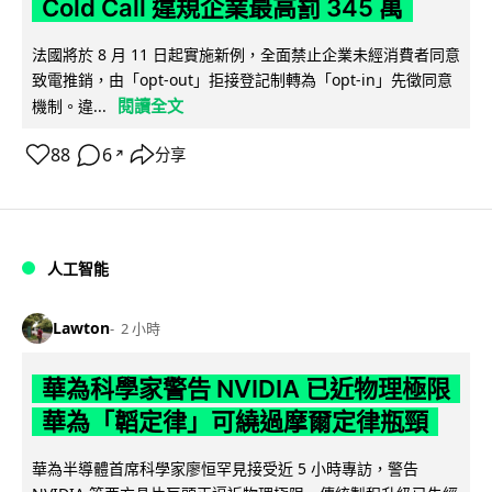
Cold Call 違規企業最高罰 345 萬
法國將於 8 月 11 日起實施新例，全面禁止企業未經消費者同意
致電推銷，由「opt-out」拒接登記制轉為「opt-in」先徵同意
閱讀全文
機制。違...
88
6
分享
↗
人工智能
Lawton
2 小時
華為科學家警告 NVIDIA 已近物理極限
華為「韜定律」可繞過摩爾定律瓶頸
華為半導體首席科學家廖恒罕見接受近 5 小時專訪，警告