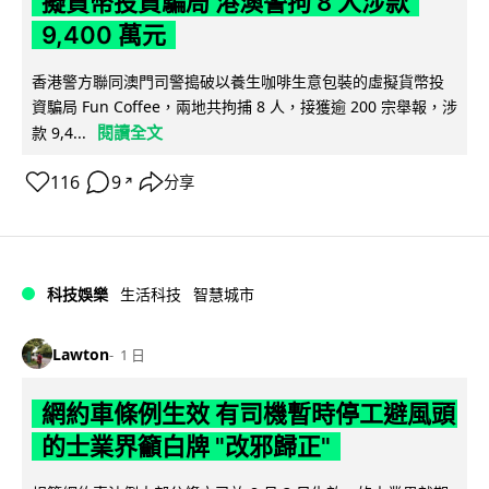
擬貨幣投資騙局 港澳警拘 8 人涉款
9,400 萬元
香港警方聯同澳門司警搗破以養生咖啡生意包裝的虛擬貨幣投
資騙局 Fun Coffee，兩地共拘捕 8 人，接獲逾 200 宗舉報，涉
閱讀全文
款 9,4...
116
9
分享
↗
科技娛樂
生活科技
智慧城市
Lawton
1 日
網約車條例生效 有司機暫時停工避風頭
的士業界籲白牌 "改邪歸正"