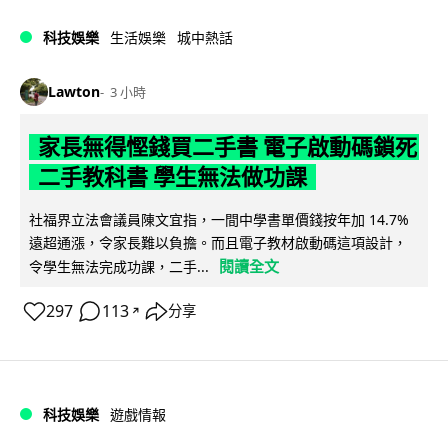
科技娛樂
生活娛樂
城中熱話
Lawton
3 小時
家長無得慳錢買二手書 電子啟動碼鎖死
二手教科書 學生無法做功課
社福界立法會議員陳文宜指，一間中學書單價錢按年加 14.7%
遠超通漲，令家長難以負擔。而且電子教材啟動碼這項設計，
閱讀全文
令學生無法完成功課，二手...
297
113
分享
↗
科技娛樂
遊戲情報