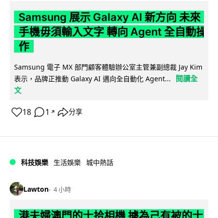
Samsung 展示 Galaxy AI 新方向 未來
手機毋須輸入文字 轉向 Agent 全自動操
作
Samsung 電子 MX 部門顧客體驗辦公室主管兼副總裁 Jay Kim
閱讀全
表示，品牌正推動 Galaxy AI 邁向全自動化 Agent...
文
18
1
分享
↗
科技娛樂
生活娛樂
城中熱話
Lawton
4 小時
港夫婦澳門的士拾相機 據為己有被的士