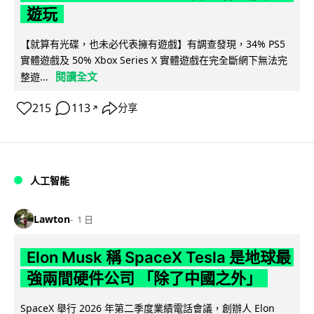
遊玩
【就算有光碟，也未必代表擁有遊戲】有調查發現，34% PS5
實體遊戲及 50% Xbox Series X 實體遊戲在完全斷網下無法完
閱讀全文
整遊...
215
113
分享
↗
人工智能
Lawton
1 日
Elon Musk 稱 SpaceX Tesla 是地球最
強兩間硬件公司 「除了中國之外」
SpaceX 舉行 2026 年第二季度業績電話會議，創辦人 Elon