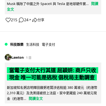
閱讀
Musk 稱除了中國之外 SpaceX 與 Tesla 是地球硬件實...
全文
215
24
分享
↗
科技娛樂
生活科技
電子支付
Lawton
1 日
當電子支付大行其道 屈穎妍: 商戶只收
現金 唯一可能是逃稅 倡稅局主動調查
新加坡知名粥店明輝田雞粥老闆涉逃稅逾 380 萬坡元（約港幣
2,310 萬元）及洗黑錢被控上法庭，家中更藏逾 240 萬坡元現
閱讀全文
金（約港幣...