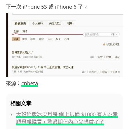
下一次 iPhone 5S 或 iPhone 6 了。
來源：
cnbeta
相關文章:
大班絕版冰皮月餅 網上炒價 $1000 有人為孝
順母親購買，驚過期但內心又想做孝子