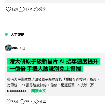
124
17
分享
↗
人工智能
Vin
1 日
港大研原子級新晶片 AI 搜尋速度提升
一億倍 手機人臉識別免上雲端
香港大學團隊成功研發原子級厚度的「模擬存內搜尋」晶片，
比傳統 CPU 搜尋速度快約 1 億倍，延遲低至 36 皮秒（即
閱讀全文
0.00000000...
354
75
分享
↗