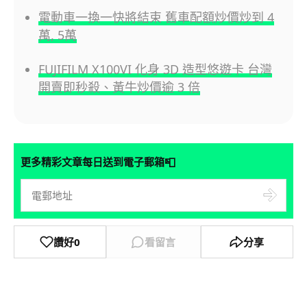
電動車一換一快將結束 舊車配額炒價炒到 4
萬, 5萬
FUJIFILM X100VI 化身 3D 造型悠遊卡 台灣
開賣即秒殺、黃牛炒價逾 3 倍
📮
更多精彩文章每日送到電子郵箱
讚好
0
看留言
分享