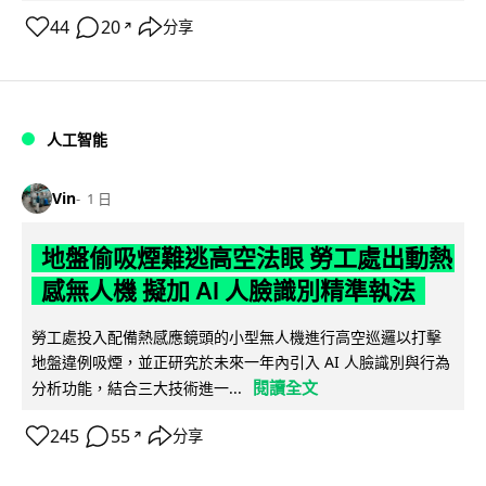
44
20
分享
↗
人工智能
Vin
1 日
地盤偷吸煙難逃高空法眼 勞工處出動熱
感無人機 擬加 AI 人臉識別精準執法
勞工處投入配備熱感應鏡頭的小型無人機進行高空巡邏以打擊
地盤違例吸煙，並正研究於未來一年內引入 AI 人臉識別與行為
閱讀全文
分析功能，結合三大技術進一...
245
55
分享
↗