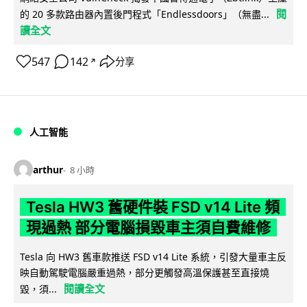
閱
的 20 多款路由器內置後門程式「Endlessdoors」（無盡...
讀全文
547
142
分享
↗
人工智能
arthur
8 小時
Tesla HW3 舊硬件裝 FSD v14 Lite 頻
現過熱 部分電腦損毀車主須自費維修
Tesla 向 HW3 舊車款推送 FSD v14 Lite 系統，引發大量車主反
映自動駕駛電腦嚴重過熱，部分更觸發高溫保護甚至直接燒
閱讀全文
毀，須...