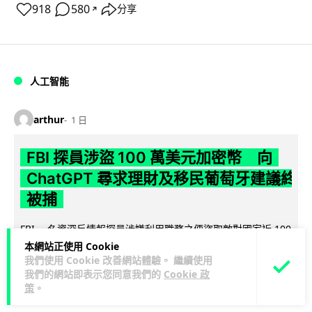
918
580
分享
↗
人工智能
arthur
1 日
FBI 探員涉盜 100 萬美元加密幣 向
ChatGPT 尋求理財及移民葡萄牙建議終
被捕
FBI 一名資深反情報探員涉嫌利用職務之便盜取敵對國家近 100
萬美元加密貨幣，事後更向 ChatGPT 諮詢理財及移民葡萄牙方
本網站正使用 Cookie
我們使用 Cookie 改善網站體驗。 繼續使用
閱讀全文
案，最終因...
我們的網站即表示您同意我們的
Cookie 政
策
。
23
1
分享
↗