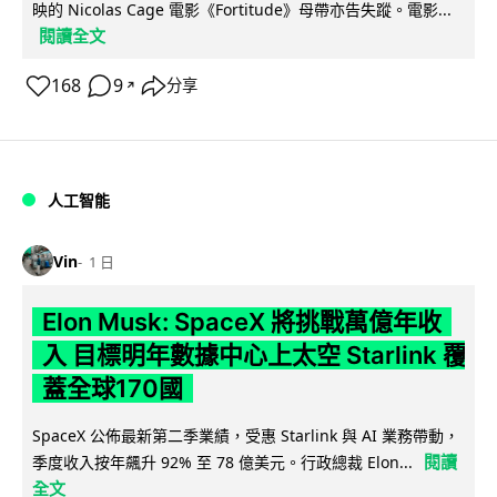
映的 Nicolas Cage 電影《Fortitude》母帶亦告失蹤。電影...
閱讀全文
168
9
分享
↗
人工智能
Vin
1 日
Elon Musk: SpaceX 將挑戰萬億年收
入 目標明年數據中心上太空 Starlink 覆
蓋全球170國
SpaceX 公佈最新第二季業績，受惠 Starlink 與 AI 業務帶動，
閱讀
季度收入按年飆升 92% 至 78 億美元。行政總裁 Elon...
全文