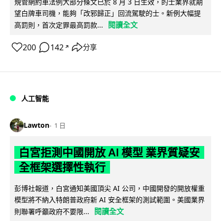
規管網約車法例大部分條文已於 8 月 3 日生效，的士業界就期
望白牌車司機，能夠「改邪歸正」回流駕駛的士。新例大幅提
閱讀全文
高罰則，首次定罪最高罰款...
200
142
分享
↗
人工智能
Lawton
1 日
白宮拒測中國開放 AI 模型 業界質疑安
全框架選擇性執行
彭博社報道，白宮通知美國頂尖 AI 公司，中國開發的開放權重
模型將不納入特朗普政府新 AI 安全框架的測試範圍。美國業界
閱讀全文
則聯署呼籲政府不要限...