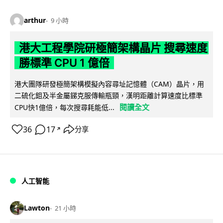
arthur
9 小時
港大工程學院研極簡架構晶片 搜尋速度
勝標準 CPU 1 億倍
港大團隊研發極簡架構模擬內容尋址記憶體（CAM）晶片，用
二硫化鉬及半金屬銻克服傳輸瓶頸，漢明距離計算速度比標準
閱讀全文
CPU快1億倍，每次搜尋耗能低...
36
17
分享
↗
人工智能
Lawton
21 小時