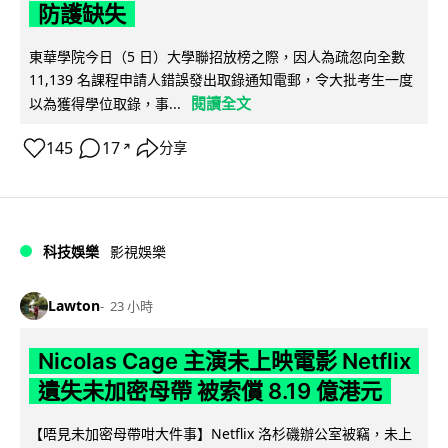
防護缺失
東華學院今日（5 日）大學聯招放榜之際，因人為疏忽向全數
11,139 名課程申請人錯誤發出取錄通知電郵，令大批考生一度
閱讀全文
以為獲得學位取錄，事...
145
17
分享
↗
科技娛樂
影視娛樂
Lawton
23 小時
Nicolas Cage 主演未上映電影 Netflix
遺失未加密母帶 被索償 8.19 億港元
【唔見未加密母帶咁大件事】Netflix 洛杉磯辦公室被竊，未上