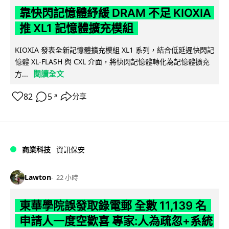
靠快閃記憶體紓緩 DRAM 不足 KIOXIA
推 XL1 記憶體擴充模組
KIOXIA 發表全新記憶體擴充模組 XL1 系列，結合低延遲快閃記
憶體 XL-FLASH 與 CXL 介面，將快閃記憶體轉化為記憶體擴充
閱讀全文
方...
82
5
分享
↗
商業科技
資訊保安
Lawton
22 小時
東華學院誤發取錄電郵 全數 11,139 名
申請人一度空歡喜 專家:人為疏忽+系統