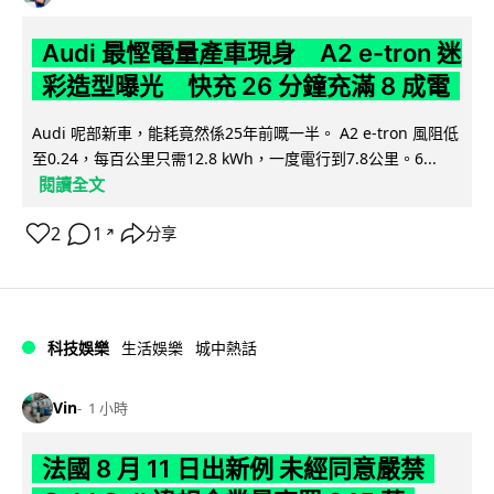
Audi 最慳電量產車現身 A2 e-tron 迷
彩造型曝光 快充 26 分鐘充滿 8 成電
Audi 呢部新車，能耗竟然係25年前嘅一半。 A2 e-tron 風阻低
至0.24，每百公里只需12.8 kWh，一度電行到7.8公里。6...
閱讀全文
2
1
分享
↗
科技娛樂
生活娛樂
城中熱話
Vin
1 小時
法國 8 月 11 日出新例 未經同意嚴禁