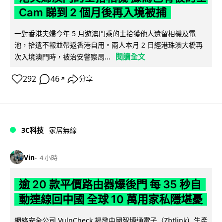
Cam 睇到 2 個月後再入境被捕
一對香港夫婦今年 5 月遊澳門乘的士拾獲他人遺留相機及電
池，拾遺不報並帶返香港自用。兩人本月 2 日經港珠澳大橋再
閱讀全文
次入境澳門時，被治安警察局...
292
46
分享
↗
3C科技
家居無線
Vin
4 小時
逾 20 款平價路由器爆後門 每 35 秒自
動連線回中國 全球 10 萬用家私隱堪憂
網絡安全公司 VulnCheck 揭發中國智博通電子（Zbtlink）生產