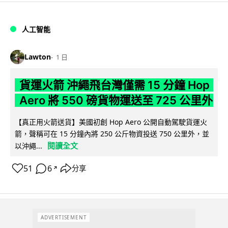
人工智能
Lawton
1 日
貨運火箭 沖繩飛台灣僅需 15 分鐘 Hop
Aero 將 550 磅貨物運送至 725 公里外
【真正用火箭送貨】美國初創 Hop Aero 公開自動駕駛貨運火
箭，聲稱可在 15 分鐘內將 250 公斤物資投送 750 公里外，並
閱讀全文
以沖繩...
51
6
分享
↗
ADVERTISEMENT