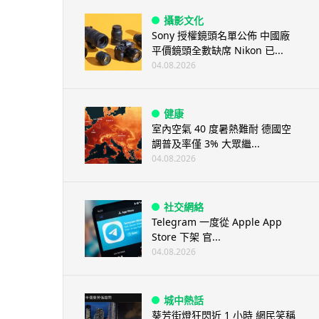
攝影文化
Sony 授權鏡頭名單公佈 中國廠
平價鏡頭全數缺席 Nikon 已...
04.08.2026
健康
室內空氣 40 度暑熱難耐 德國空
調普及率僅 3% 大眾繼...
04.08.2026
社交網絡
Telegram 一度從 Apple App
Store 下架 官...
04.08.2026
城中熱話
葵芳街燈狂閃近 1 小時 網民笑稱