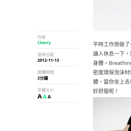
作者
Cherry
平時工作勞碌了
讓人休息一下，
發佈日期
2012-11-13
身體。Breath
密度環保泡沫材
閱讀時間
2分鐘
體，當你坐上去
字體大小
好舒服呢！
A
A
A