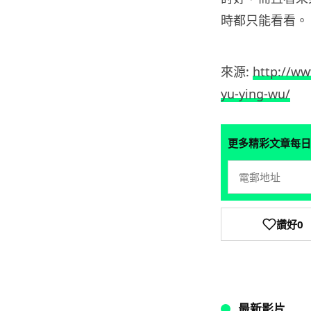
時都只能看看。
來源:
http://ww
yu-ying-wu/
更多精彩文章每日
讚好
0
最新影片