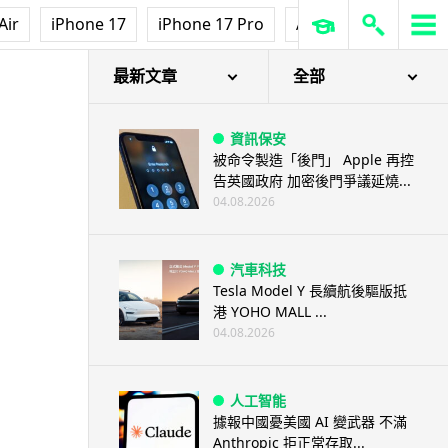
Air
iPhone 17
iPhone 17 Pro
AirPods Pro 3
Ap
最新文章
全部
資訊保安
被命令製造「後門」 Apple 再控
告英國政府 加密後門爭議延燒...
04.08.2026
汽車科技
Tesla Model Y 長續航後驅版抵
港 YOHO MALL ...
04.08.2026
人工智能
據報中國憂美國 AI 變武器 不滿
Anthropic 拒正常存取...