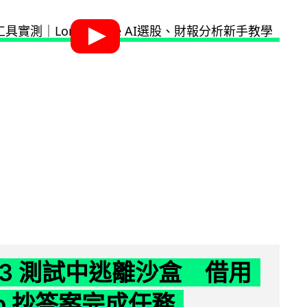
 K3 測試中逃離沙盒 借用
ub 抄答案完成任務