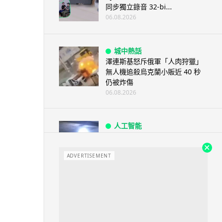
同步獨立錄音 32-bi...
06.08.2026
城中熱話
澤連斯基怒斥俄軍「人肉狩獵」
無人機追殺烏克蘭小販近 40 秒
仍被炸傷
06.08.2026
人工智能
中國湖北男自學 AI 「煉金術」
屋內煉金冒濃煙驚動全區
ADVERTISEMENT
06.08.2026
流動音樂
【評測】Sony IER-M500 入耳式
監聽耳機：現場拍攝、後製監
聽...