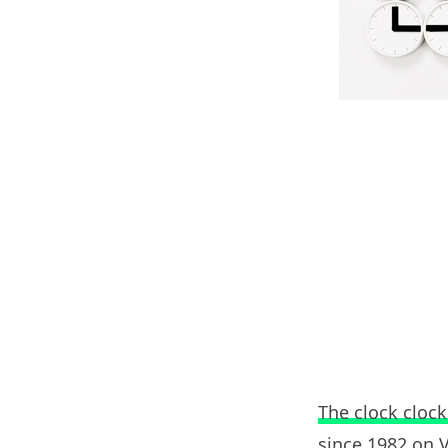
The clock cloc
since 1982
on