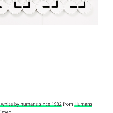
k white by humans since 1982
from
Humans
Vimeo
.