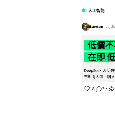
人工智能
Lawton
2 小時
低價不再
在即 
DeepSeek 
布即將大幅上調 A
18
3
↗