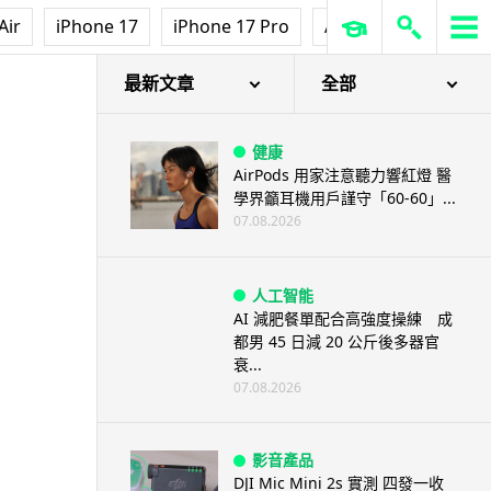
Air
iPhone 17
iPhone 17 Pro
AirPods Pro 3
Ap
最新文章
全部
健康
AirPods 用家注意聽力響紅燈 醫
學界籲耳機用戶謹守「60-60」...
07.08.2026
人工智能
AI 減肥餐單配合高強度操練 成
都男 45 日減 20 公斤後多器官
衰...
07.08.2026
影音產品
DJI Mic Mini 2s 實測 四發一收