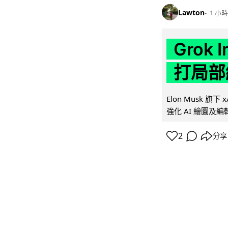
Lawton
1 小時
Grok 
打局部
Elon Musk 旗下 x
強化 AI 繪圖及編輯.
2
分享