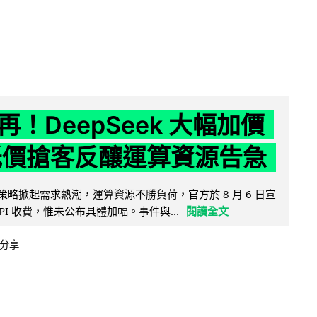
！DeepSeek 大幅加價
低價搶客反釀運算資源告急
因低價策略掀起需求熱潮，運算資源不勝負荷，官方於 8 月 6 日宣
PI 收費，惟未公布具體加幅。事件與...
閱讀全文
分享