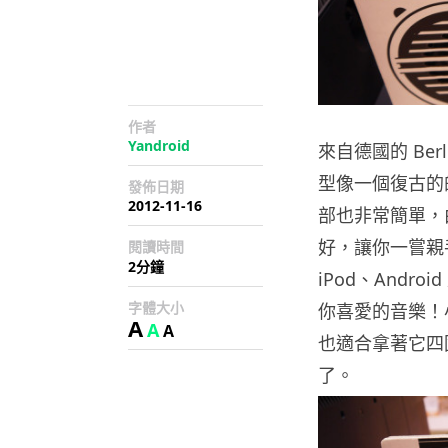
作者
Yandroid
來自德國的 Ber
型像一個復古的的
發佈日期
2012-11-16
部也非常簡單，
好，讓你一嘗親手砌
閱讀時間
2分鐘
iPod、Andr
字體大小
你喜愛的音樂！
A
A
A
也適合拿著它四圍
了。