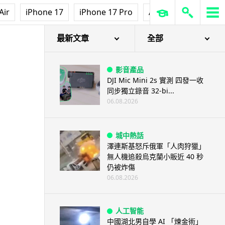
Air
iPhone 17
iPhone 17 Pro
AirPods Pro 3
Ap
最新文章
全部
影音產品
DJI Mic Mini 2s 實測 四發一收
同步獨立錄音 32-bi...
06.08.2026
城中熱話
澤連斯基怒斥俄軍「人肉狩獵」
無人機追殺烏克蘭小販近 40 秒
仍被炸傷
06.08.2026
人工智能
中國湖北男自學 AI 「煉金術」