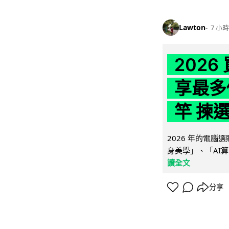
Lawton
7 小時
202
享最多
竿 揀
2026 年的電
身美學」、「AI算
讀全文
分享