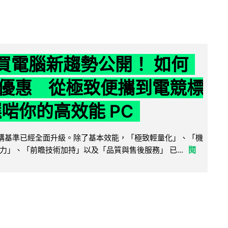
6 買電腦新趨勢公開！ 如何
優惠 從極致便攜到電競標
選啱你的高效能 PC
腦選購基準已經全面升級。除了基本效能，「極致輕量化」、「機
力」、「前瞻技術加持」以及「品質與售後服務」 已...
閱