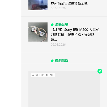
屋內煉金冒濃煙驚動全區
06.08.2026
流動音樂
【評測】Sony IER-M500 入耳式
監聽耳機：現場拍攝、後製監
聽...
06.08.2026
遊戲情報
《魔獸世界：至暗之夜》12.1
「烏拉特克的詛咒」專訪：巢穴
不為提高世...
ADVERTISEMENT
06.08.2026
遊戲情報
日本二手遊戲店減 90% 門市 業
績反增四成 “懷...