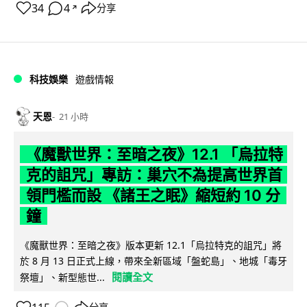
34
4
分享
↗
科技娛樂
遊戲情報
天恩
21 小時
《魔獸世界：至暗之夜》12.1 「烏拉特
克的詛咒」專訪：巢穴不為提高世界首
領門檻而設 《諸王之眠》縮短約 10 分
鐘
《魔獸世界：至暗之夜》版本更新 12.1「烏拉特克的詛咒」將
於 8 月 13 日正式上線，帶來全新區域「盤蛇島」、地城「毒牙
閱讀全文
祭壇」、新型態世...