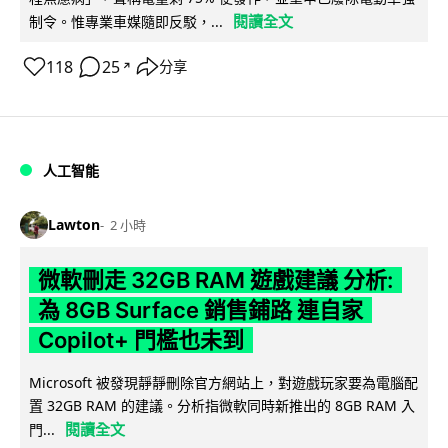
閱讀全文
制令。惟專業車媒隨即反駁，...
118
25
分享
↗
人工智能
Lawton
2 小時
微軟刪走 32GB RAM 遊戲建議 分析:
為 8GB Surface 銷售鋪路 連自家
Copilot+ 門檻也未到
Microsoft 被發現靜靜刪除官方網站上，對遊戲玩家要為電腦配
置 32GB RAM 的建議。分析指微軟同時新推出的 8GB RAM 入
閱讀全文
門...