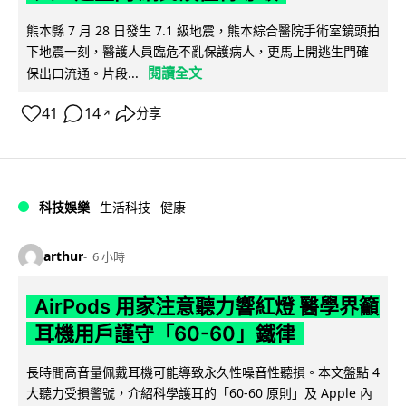
熊本縣 7 月 28 日發生 7.1 級地震，熊本綜合醫院手術室鏡頭拍
下地震一刻，醫護人員臨危不亂保護病人，更馬上開逃生門確
閱讀全文
保出口流通。片段...
41
14
分享
↗
科技娛樂
生活科技
健康
arthur
6 小時
AirPods 用家注意聽力響紅燈 醫學界籲
耳機用戶謹守「60-60」鐵律
長時間高音量佩戴耳機可能導致永久性噪音性聽損。本文盤點 4
大聽力受損警號，介紹科學護耳的「60-60 原則」及 Apple 內