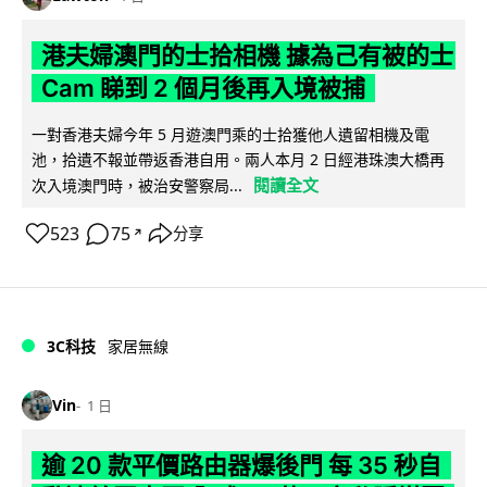
港夫婦澳門的士拾相機 據為己有被的士
Cam 睇到 2 個月後再入境被捕
一對香港夫婦今年 5 月遊澳門乘的士拾獲他人遺留相機及電
池，拾遺不報並帶返香港自用。兩人本月 2 日經港珠澳大橋再
閱讀全文
次入境澳門時，被治安警察局...
523
75
分享
↗
3C科技
家居無線
Vin
1 日
逾 20 款平價路由器爆後門 每 35 秒自