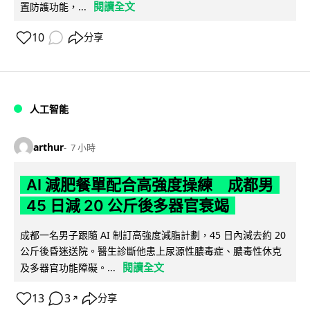
閱讀全文
置防護功能，...
10
分享
人工智能
arthur
7 小時
AI 減肥餐單配合高強度操練 成都男
45 日減 20 公斤後多器官衰竭
成都一名男子跟隨 AI 制訂高強度減脂計劃，45 日內減去約 20
公斤後昏迷送院。醫生診斷他患上尿源性膿毒症、膿毒性休克
閱讀全文
及多器官功能障礙。...
13
3
分享
↗