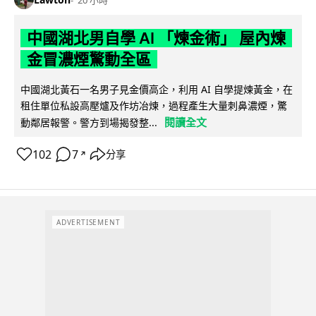
中國湖北男自學 AI 「煉金術」 屋內煉
金冒濃煙驚動全區
中國湖北黃石一名男子見金價高企，利用 AI 自學提煉黃金，在
租住單位私設高壓爐及作坊冶煉，過程產生大量刺鼻濃煙，驚
閱讀全文
動鄰居報警。警方到場揭發整...
102
7
分享
↗
ADVERTISEMENT