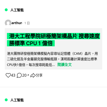
人工智能
arthur
1 日
港大工程學院研極簡架構晶片 搜尋速度
勝標準 CPU 1 億倍
港大團隊研發極簡架構模擬內容尋址記憶體（CAM）晶片，用
二硫化鉬及半金屬銻克服傳輸瓶頸，漢明距離計算速度比標準
閱讀全文
CPU快1億倍，每次搜尋耗能低...
43
20
分享
↗
人工智能