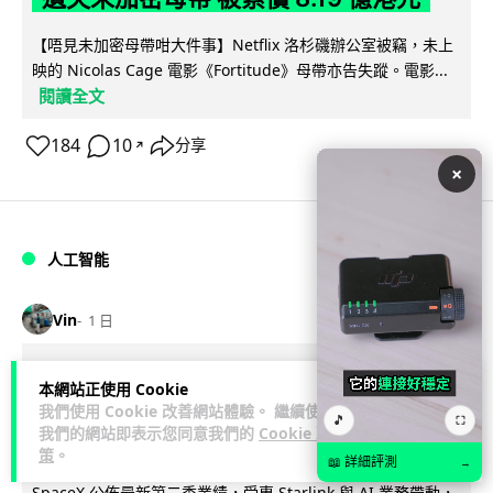
【唔見未加密母帶咁大件事】Netflix 洛杉磯辦公室被竊，未上
映的 Nicolas Cage 電影《Fortitude》母帶亦告失蹤。電影...
閱讀全文
184
10
分享
↗
×
人工智能
Vin
1 日
Elon Musk: SpaceX 將挑戰萬億年收
本網站正使用 Cookie
入 目標明年數據中心上太空 Starlink 覆
我們使用 Cookie 改善網站體驗。 繼續使用
🎵
⛶
我們的網站即表示您同意我們的
Cookie 政
蓋全球170國
策
。
📖 詳細評測
→
SpaceX 公佈最新第二季業績，受惠 Starlink 與 AI 業務帶動，