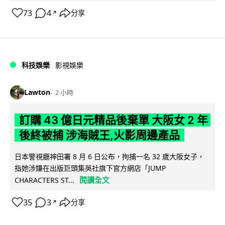
73
4
分享
↗
科技娛樂
影視娛樂
Lawton
2 小時
訂購 43 億日元精品後棄單 大阪女 2 年
後終被捕 涉海賊王,火影周邊產品
日本警視廳神田署 8 月 6 日公布，拘捕一名 32 歲大阪女子，
指她涉嫌在出版巨頭集英社旗下官方網店「JUMP
閱讀全文
CHARACTERS ST...
35
3
分享
↗