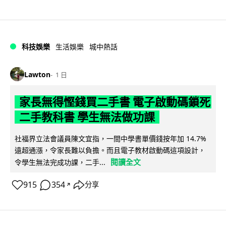
科技娛樂
生活娛樂
城中熱話
Lawton
1 日
家長無得慳錢買二手書 電子啟動碼鎖死
二手教科書 學生無法做功課
社福界立法會議員陳文宜指，一間中學書單價錢按年加 14.7%
遠超通漲，令家長難以負擔。而且電子教材啟動碼這項設計，
閱讀全文
令學生無法完成功課，二手...
915
354
分享
↗