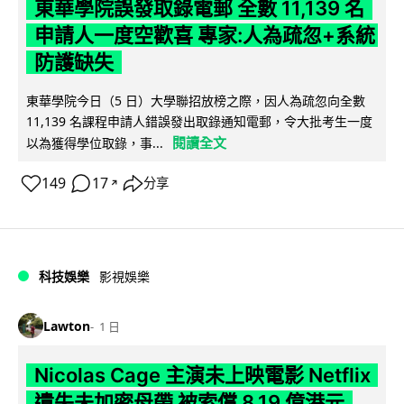
東華學院誤發取錄電郵 全數 11,139 名
申請人一度空歡喜 專家:人為疏忽+系統
防護缺失
東華學院今日（5 日）大學聯招放榜之際，因人為疏忽向全數
11,139 名課程申請人錯誤發出取錄通知電郵，令大批考生一度
閱讀全文
以為獲得學位取錄，事...
149
17
分享
↗
科技娛樂
影視娛樂
Lawton
1 日
Nicolas Cage 主演未上映電影 Netflix
遺失未加密母帶 被索償 8.19 億港元