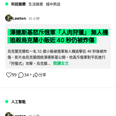
科技娛樂
生活娛樂
城中熱話
Lawton
20 小時
澤連斯基怒斥俄軍「人肉狩獵」 無人機
追殺烏克蘭小販近 40 秒仍被炸傷
烏克蘭克爾松一名 52 歲小販被俄軍無人機追擊近 40 秒後被炸
傷，影片由烏克蘭總統澤連斯基公開。他直斥俄軍對平民進行
閱讀全文
「狩獵式」攻擊，烏克蘭...
99
34
分享
↗
人工智能
Lawton
20 小時