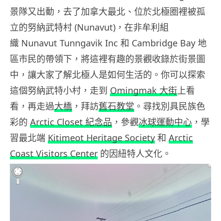
景隊又出動，去了加拿大最北、位於北極圈裡被孤
立的努納武特村 (Nunavut)，在非牟利組
織 Nunavut Tunngavik Inc 和 Cambridge Bay 地
區市民的帶領下，將這裡有趣的景觀收錄於街景圖
中，讓大家了解北極人是如何生活的。你可以探索
這個努納武特小村，走到
Omingmak 大街
上看
看，再走過
大橋
，拜訪
舊石教堂
。尋找別具民族色
彩的
Arctic Closet 紀念品
，參觀
冰球運動中心
，學
習最北端
Kitimeot Heritage Society
和
Arctic
Coast Visitors Center
的因紐特人文化。