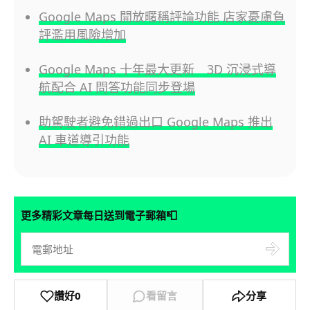
Google Maps 開放暱稱評論功能 店家憂慮負
評濫用風險增加
Google Maps 十年最大更新 3D 沉浸式導
航配合 AI 問答功能同步登場
助駕駛者避免錯過出口 Google Maps 推出
AI 車道導引功能
📮
更多精彩文章每日送到電子郵箱
讚好
0
看留言
分享