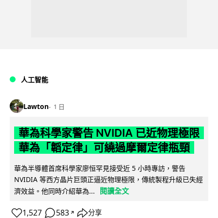
人工智能
Lawton
1 日
華為科學家警告 NVIDIA 已近物理極限
華為「韜定律」可繞過摩爾定律瓶頸
華為半導體首席科學家廖恒罕見接受近 5 小時專訪，警告
NVIDIA 等西方晶片巨頭正逼近物理極限，傳統製程升級已失經
閱讀全文
濟效益。他同時介紹華為...
1,527
583
分享
↗