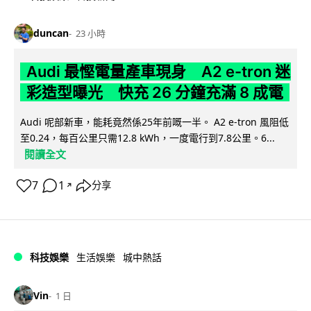
duncan
23 小時
Audi 最慳電量產車現身 A2 e-tron 迷
彩造型曝光 快充 26 分鐘充滿 8 成電
Audi 呢部新車，能耗竟然係25年前嘅一半。 A2 e-tron 風阻低
至0.24，每百公里只需12.8 kWh，一度電行到7.8公里。6...
閱讀全文
7
1
分享
↗
科技娛樂
生活娛樂
城中熱話
Vin
1 日