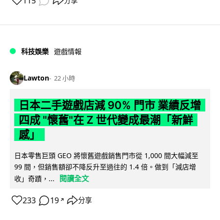
115
分享
科技娛樂
遊戲情報
Lawton
22 小時
日本二手遊戲店減 90% 門市 業績反增
四成 "懷舊"在 Z 世代變成最潮「新鮮
感」
日本零售巨頭 GEO 將懷舊遊戲銷售門市從 1,000 間大幅減至
99 間，但銷售額卻不降反升至過往的 1.4 倍。做到「減店增
閱讀全文
收」奇蹟，...
233
19
分享
↗