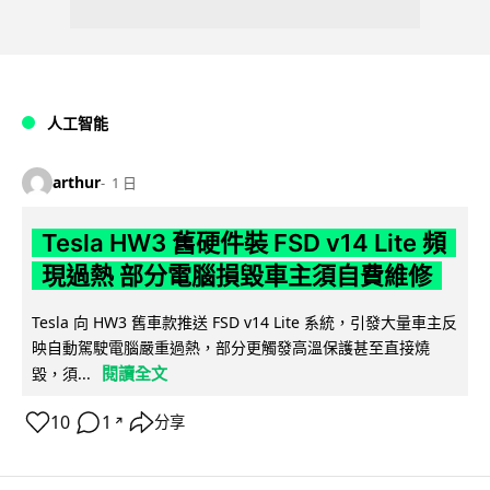
人工智能
arthur
1 日
Tesla HW3 舊硬件裝 FSD v14 Lite 頻
現過熱 部分電腦損毀車主須自費維修
Tesla 向 HW3 舊車款推送 FSD v14 Lite 系統，引發大量車主反
映自動駕駛電腦嚴重過熱，部分更觸發高溫保護甚至直接燒
閱讀全文
毀，須...
10
1
分享
↗