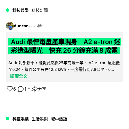
科技娛樂
科技新聞
duncan
8 小時
Audi 最慳電量產車現身 A2 e-tron 迷
彩造型曝光 快充 26 分鐘充滿 8 成電
Audi 呢部新車，能耗竟然係25年前嘅一半。 A2 e-tron 風阻低
至0.24，每百公里只需12.8 kWh，一度電行到7.8公里。6...
閱讀全文
6
1
分享
↗
科技娛樂
生活娛樂
城中熱話