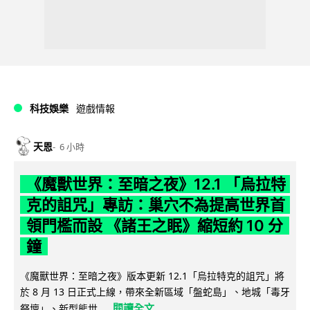
科技娛樂
遊戲情報
天恩
6 小時
《魔獸世界：至暗之夜》12.1 「烏拉特
克的詛咒」專訪：巢穴不為提高世界首
領門檻而設 《諸王之眠》縮短約 10 分
鐘
《魔獸世界：至暗之夜》版本更新 12.1「烏拉特克的詛咒」將
於 8 月 13 日正式上線，帶來全新區域「盤蛇島」、地城「毒牙
閱讀全文
祭壇」、新型態世...