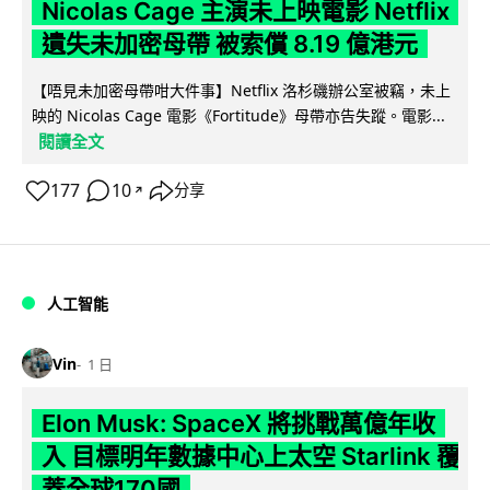
Nicolas Cage 主演未上映電影 Netflix
遺失未加密母帶 被索償 8.19 億港元
【唔見未加密母帶咁大件事】Netflix 洛杉磯辦公室被竊，未上
映的 Nicolas Cage 電影《Fortitude》母帶亦告失蹤。電影...
閱讀全文
177
10
分享
↗
人工智能
Vin
1 日
Elon Musk: SpaceX 將挑戰萬億年收
入 目標明年數據中心上太空 Starlink 覆
蓋全球170國