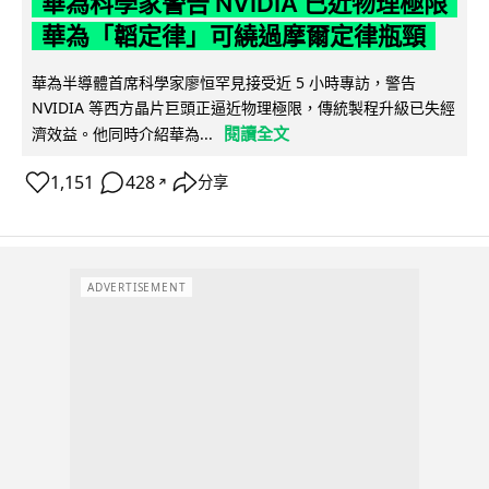
華為科學家警告 NVIDIA 已近物理極限
華為「韜定律」可繞過摩爾定律瓶頸
華為半導體首席科學家廖恒罕見接受近 5 小時專訪，警告
NVIDIA 等西方晶片巨頭正逼近物理極限，傳統製程升級已失經
閱讀全文
濟效益。他同時介紹華為...
1,151
428
分享
↗
ADVERTISEMENT