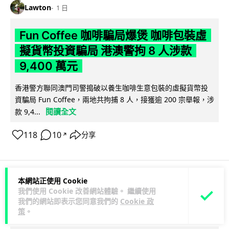
Lawton
1 日
Fun Coffee 咖啡騙局爆煲 咖啡包裝虛
擬貨幣投資騙局 港澳警拘 8 人涉款
9,400 萬元
香港警方聯同澳門司警搗破以養生咖啡生意包裝的虛擬貨幣投
資騙局 Fun Coffee，兩地共拘捕 8 人，接獲逾 200 宗舉報，涉
閱讀全文
款 9,4...
118
10
分享
↗
本網站正使用 Cookie
科技娛樂
生活科技
智慧城市
我們使用 Cookie 改善網站體驗。 繼續使用
我們的網站即表示您同意我們的
Cookie 政
策
。
Lawton
1 日