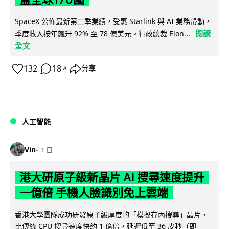
SpaceX 公佈最新第二季業績，受惠 Starlink 與 AI 業務帶動，
閱讀
季度收入按年飆升 92% 至 78 億美元。行政總裁 Elon...
全文
132
18
分享
↗
人工智能
Vin
1 日
港大研原子級新晶片 AI 搜尋速度提升
一億倍 手機人臉識別免上雲端
香港大學團隊成功研發原子級厚度的「模擬存內搜尋」晶片，
比傳統 CPU 搜尋速度快約 1 億倍，延遲低至 36 皮秒（即