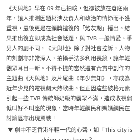
《天與地》早在 09 年已拍峻，但卻被放在倉底兩
年，讓人推測因題材涉及食人和政治的情節而不獲
重視，最後更是在頒獎禮後的「炮灰期」播出。結
果推出後立即成為社會話題，與 TVB 一般情愛、爭
男人的劇不同，《天與地》除了對社會控訴，人物
的刻劃亦非常深入，拍攝手法多利用長鏡，讓年輕
觀眾耳目一新。不得不提的當然還有黃貫中創作的
主題曲《天與地》及片尾曲《年少無知》，亦成為
近年少見的電視劇大熱歌曲。但正因這些破格元素
引起一些 TVB 傳統師奶級的觀眾不滿，造成收視偏
低叫好不叫座的現象，當時年輕網民和媽媽網民在
討論區亦出現罵戰！
▼ 劇中不乏香港年輕一代的心聲，如「This city is
dying，you know？」