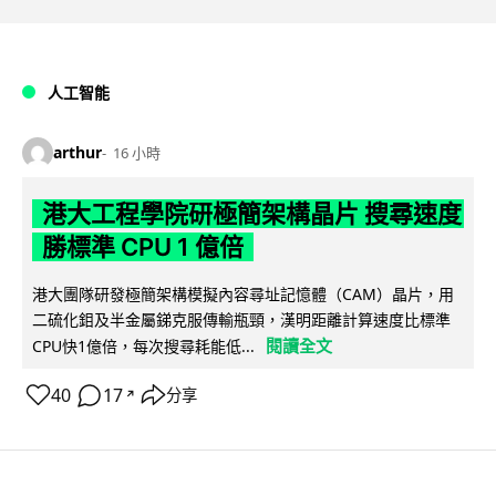
人工智能
arthur
16 小時
港大工程學院研極簡架構晶片 搜尋速度
勝標準 CPU 1 億倍
港大團隊研發極簡架構模擬內容尋址記憶體（CAM）晶片，用
二硫化鉬及半金屬銻克服傳輸瓶頸，漢明距離計算速度比標準
閱讀全文
CPU快1億倍，每次搜尋耗能低...
40
17
分享
↗