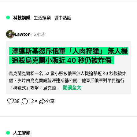
科技娛樂
生活娛樂
城中熱話
Lawton
5 小時
澤連斯基怒斥俄軍「人肉狩獵」 無人機
追殺烏克蘭小販近 40 秒仍被炸傷
烏克蘭克爾松一名 52 歲小販被俄軍無人機追擊近 40 秒後被炸
傷，影片由烏克蘭總統澤連斯基公開。他直斥俄軍對平民進行
閱讀全文
「狩獵式」攻擊，烏克蘭...
38
12
分享
↗
人工智能