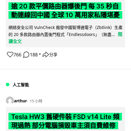
逾 20 款平價路由器爆後門 每 35 秒自
動連線回中國 全球 10 萬用家私隱堪憂
網絡安全公司 VulnCheck 揭發中國智博通電子（Zbtlink）生產
閱
的 20 多款路由器內置後門程式「Endlessdoors」（無盡...
讀全文
766
188
分享
↗
人工智能
arthur
15 小時
Tesla HW3 舊硬件裝 FSD v14 Lite 頻
現過熱 部分電腦損毀車主須自費維修