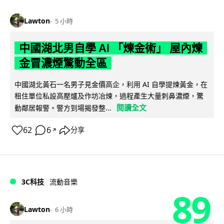
Lawton
5 小時
中國湖北男自學 AI 「煉金術」 屋內煉
金冒濃煙驚動全區
中國湖北黃石一名男子見金價高企，利用 AI 自學提煉黃金，在
租住單位私設高壓爐及作坊冶煉，過程產生大量刺鼻濃煙，驚
閱讀全文
動鄰居報警。警方到場揭發整...
62
6
分享
↗
3C科技
流動音樂
89
Lawton
6 小時