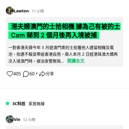
Lawton
11 小時
港夫婦澳門的士拾相機 據為己有被的士
Cam 睇到 2 個月後再入境被捕
一對香港夫婦今年 5 月遊澳門乘的士拾獲他人遺留相機及電
池，拾遺不報並帶返香港自用。兩人本月 2 日經港珠澳大橋再
閱讀全文
次入境澳門時，被治安警察局...
405
60
分享
↗
3C科技
家居無線
Vin
12 小時