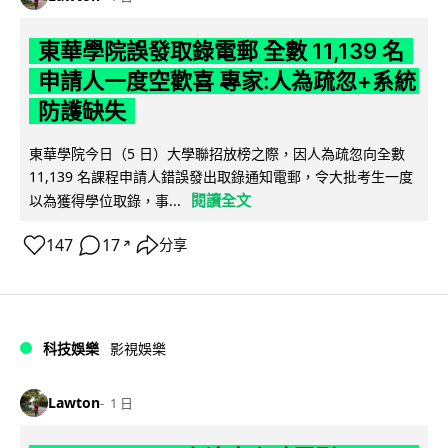
東華學院誤發取錄電郵 全數 11,139 名
申請人一度空歡喜 專家:人為疏忽+系統
防護缺失
東華學院今日（5 日）大學聯招放榜之際，因人為疏忽向全數
11,139 名課程申請人錯誤發出取錄通知電郵，令大批考生一度
閱讀全文
以為獲得學位取錄，事...
147
17
分享
↗
科技娛樂
影視娛樂
Lawton
1 日