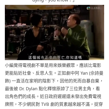
小編覺得電視劇不單是用來娛樂觀眾，應該比電影
更能貼近社會、反思人生。正如劇中阿 Yan (佘詩曼
飾) 一直活在家明的陰影下，因他的死而自暴自棄，
最後被 Dr. Dylan 點化釋懷原諒了三位男主角，看
出角色們的成長。近日政府遲遲還未發出免費電視
牌照，不少網民對 TVB 劇的質素越來越不滿，捉穿