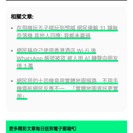
相關文章:
在飛機玩五子棋玩到想喊 網民連輸 31 鋪無
奈落機 其他人回應: 我都未贏過
網民稱自己使用香港酒店 Wi-Fi 後
WhatsApp 帳號被盜 被人用 AI 轉聲向朋友
借 3 萬
網民搭的士司機竟用實體地圖搵路 不用手
機導航網民反應不一 「實體地圖資訊更實
用」
📮
更多精彩文章每日送到電子郵箱