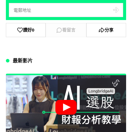
讚好
0
看留言
分享
最新影片