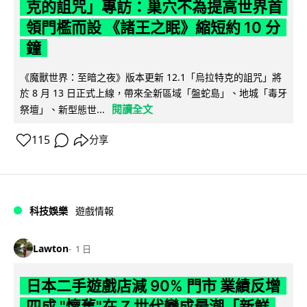
克的詛咒」專訪：巢穴不為提高世界首
領門檻而設 《諸王之眠》縮短約 10 分
鐘
《魔獸世界：至暗之夜》版本更新 12.1「烏拉特克的詛咒」將
於 8 月 13 日正式上線，帶來全新區域「盤蛇島」、地城「毒牙
閱讀全文
祭壇」、新型態世...
115
分享
科技娛樂
遊戲情報
Lawton
1 日
日本二手遊戲店減 90% 門市 業績反增
四成 "懷舊"在 Z 世代變成最潮「新鮮