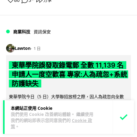
86
5
商業科技
資訊保安
Lawton
1 日
東華學院誤發取錄電郵 全數 11,139 名
申請人一度空歡喜 專家:人為疏忽+系統
防護缺失
東華學院今日（5 日）大學聯招放榜之際，因人為疏忽向全數
11,139 名課程申請人錯誤發出取錄通知電郵，令大批考生一度
本網站正使用 Cookie
閱讀全文
以為獲得學位取錄，事...
我們使用 Cookie 改善網站體驗。 繼續使用
我們的網站即表示您同意我們的
Cookie 政
149
17
分享
↗
策
。