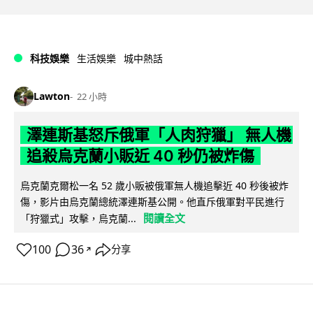
科技娛樂
生活娛樂
城中熱話
Lawton
22 小時
澤連斯基怒斥俄軍「人肉狩獵」 無人機
追殺烏克蘭小販近 40 秒仍被炸傷
烏克蘭克爾松一名 52 歲小販被俄軍無人機追擊近 40 秒後被炸
傷，影片由烏克蘭總統澤連斯基公開。他直斥俄軍對平民進行
閱讀全文
「狩獵式」攻擊，烏克蘭...
100
36
分享
↗