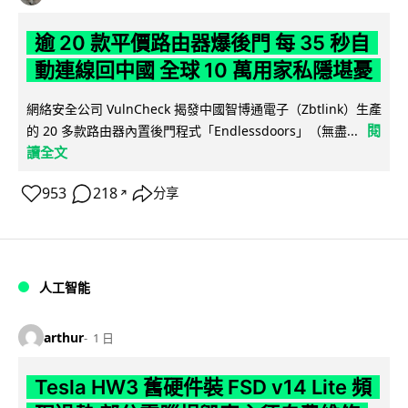
逾 20 款平價路由器爆後門 每 35 秒自
動連線回中國 全球 10 萬用家私隱堪憂
網絡安全公司 VulnCheck 揭發中國智博通電子（Zbtlink）生產
閱
的 20 多款路由器內置後門程式「Endlessdoors」（無盡...
讀全文
953
218
分享
↗
人工智能
arthur
1 日
Tesla HW3 舊硬件裝 FSD v14 Lite 頻