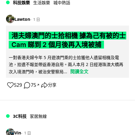
科技娛樂
生活娛樂
城中熱話
Lawton
1 日
港夫婦澳門的士拾相機 據為己有被的士
Cam 睇到 2 個月後再入境被捕
一對香港夫婦今年 5 月遊澳門乘的士拾獲他人遺留相機及電
池，拾遺不報並帶返香港自用。兩人本月 2 日經港珠澳大橋再
閱讀全文
次入境澳門時，被治安警察局...
529
75
分享
↗
3C科技
家居無線
Vin
1 日