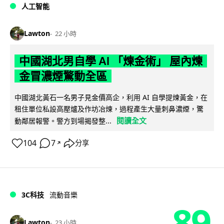
人工智能
Lawton
22 小時
中國湖北男自學 AI 「煉金術」 屋內煉
金冒濃煙驚動全區
中國湖北黃石一名男子見金價高企，利用 AI 自學提煉黃金，在
租住單位私設高壓爐及作坊冶煉，過程產生大量刺鼻濃煙，驚
閱讀全文
動鄰居報警。警方到場揭發整...
104
7
分享
↗
3C科技
流動音樂
89
Lawton
23 小時