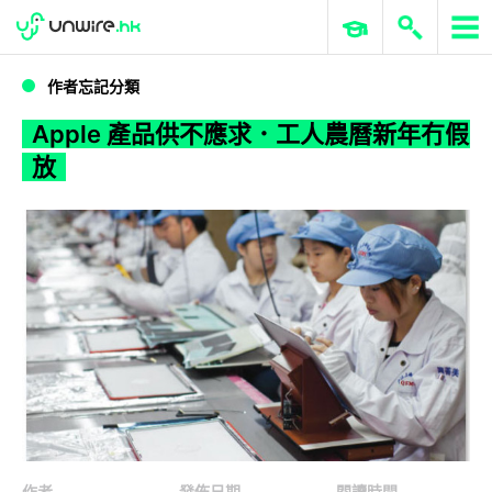
WWDC 2026
GenAI 與雲端科技專區
ERP 與商業 AI
Apple 產品供不應求．工人農曆新年冇假放
作者忘記分類
Apple 產品供不應求．工人農曆新年冇假
放
作者
發佈日期
閱讀時間