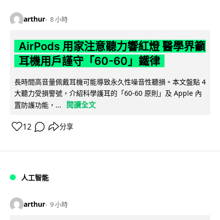
arthur
8 小時
AirPods 用家注意聽力響紅燈 醫學界籲
耳機用戶謹守「60-60」鐵律
長時間高音量佩戴耳機可能導致永久性噪音性聽損。本文盤點 4
大聽力受損警號，介紹科學護耳的「60-60 原則」及 Apple 內
閱讀全文
置防護功能，...
12
分享
人工智能
arthur
9 小時