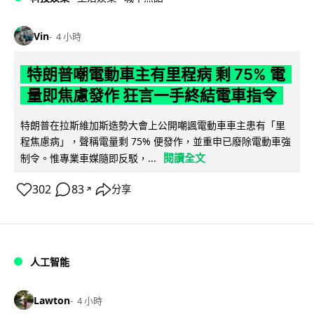
Vin
4 小時
特朗普嘲電動車主有里程病 剩 75% 電
量即焦慮發作 狂言一手終結電車指令
特朗普在拉斯維加斯造勢大會上公開嘲諷電動車車主患有「里
程焦慮病」，聲稱電量剩 75% 便發作，並重申已廢除電動車強
閱讀全文
制令。惟專業車媒隨即反駁，...
302
83
分享
↗
人工智能
Lawton
4 小時