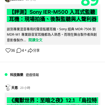
【評測】Sony IER-M500 入耳式監聽
耳機：現場拍攝、後製監聽與人聲利器
談到專業混音專用的聲音監聽耳機，Sony 經典 MDR-7506 到
MDR-M1 專業錄音室耳機都為人熟悉。而現在舞台製作者與創
閱讀全文
意影像製作...
36
4
分享
↗
科技娛樂
遊戲情報
天恩
23 小時
《魔獸世界：至暗之夜》12.1 「烏拉特