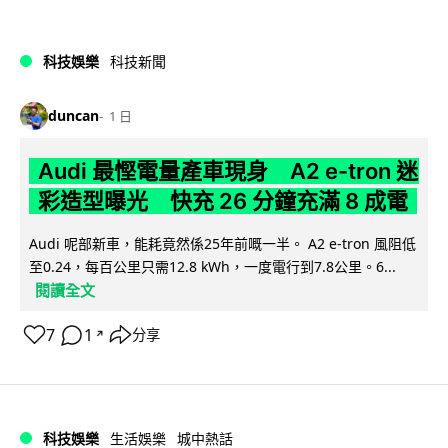
科技娛樂
科技新聞
duncan
1 日
Audi 最慳電量產車現身 A2 e-tron 迷
彩造型曝光 快充 26 分鐘充滿 8 成電
Audi 呢部新車，能耗竟然係25年前嘅一半。 A2 e-tron 風阻低
至0.24，每百公里只需12.8 kWh，一度電行到7.8公里。6...
閱讀全文
7
1
分享
↗
科技娛樂
生活娛樂
城中熱話