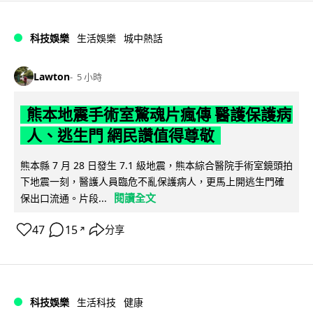
科技娛樂
生活娛樂
城中熱話
Lawton
5 小時
熊本地震手術室驚魂片瘋傳 醫護保護病
人、逃生門 網民讚值得尊敬
熊本縣 7 月 28 日發生 7.1 級地震，熊本綜合醫院手術室鏡頭拍
下地震一刻，醫護人員臨危不亂保護病人，更馬上開逃生門確
閱讀全文
保出口流通。片段...
47
15
分享
↗
科技娛樂
生活科技
健康