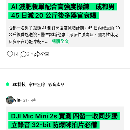
AI 減肥餐單配合高強度操練 成都男
45 日減 20 公斤後多器官衰竭
成都一名男子跟隨 AI 制訂高強度減脂計劃，45 日內減去約 20
公斤後昏迷送院。醫生診斷他患上尿源性膿毒症、膿毒性休克
閱讀全文
及多器官功能障礙。...
14
3
分享
↗
3C科技
家居無線
影音產品
Vin
21 小時
DJI Mic Mini 2s 實測 四發一收同步獨
立錄音 32-bit 防爆咪拍片必備