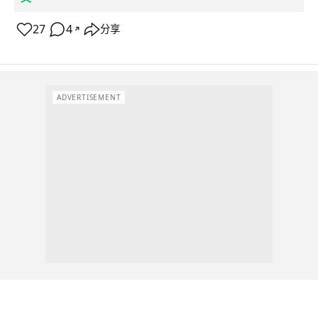
27
4
分享
↗
ADVERTISEMENT