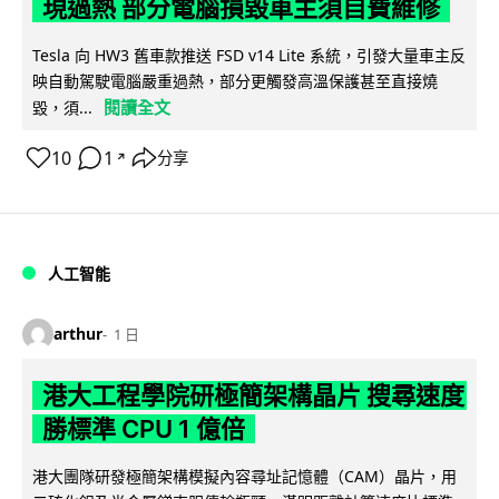
現過熱 部分電腦損毀車主須自費維修
Tesla 向 HW3 舊車款推送 FSD v14 Lite 系統，引發大量車主反
映自動駕駛電腦嚴重過熱，部分更觸發高溫保護甚至直接燒
閱讀全文
毀，須...
10
1
分享
↗
人工智能
arthur
1 日
港大工程學院研極簡架構晶片 搜尋速度
勝標準 CPU 1 億倍
港大團隊研發極簡架構模擬內容尋址記憶體（CAM）晶片，用