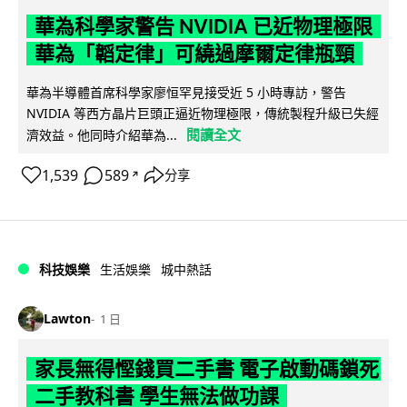
華為科學家警告 NVIDIA 已近物理極限
華為「韜定律」可繞過摩爾定律瓶頸
華為半導體首席科學家廖恒罕見接受近 5 小時專訪，警告
NVIDIA 等西方晶片巨頭正逼近物理極限，傳統製程升級已失經
閱讀全文
濟效益。他同時介紹華為...
1,539
589
分享
↗
科技娛樂
生活娛樂
城中熱話
Lawton
1 日
家長無得慳錢買二手書 電子啟動碼鎖死
二手教科書 學生無法做功課