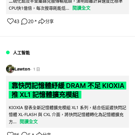
二硫化鉬及半金屬銻克服傳輸瓶頸，漢明距離計算速度比標準
閱讀全文
CPU快1億倍，每次搜尋耗能低...
43
20
分享
↗
人工智能
Lawton
1 日
靠快閃記憶體紓緩 DRAM 不足 KIOXIA
推 XL1 記憶體擴充模組
KIOXIA 發表全新記憶體擴充模組 XL1 系列，結合低延遲快閃記
憶體 XL-FLASH 與 CXL 介面，將快閃記憶體轉化為記憶體擴充
閱讀全文
方...
分享
↗