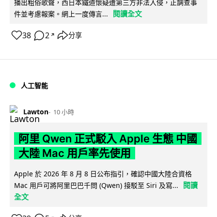
播出粗俗歌聲，西日本鐵道懷疑遭第三方非法入侵，正調查事
閱讀全文
件並考慮報案。網上一度傳言...
38
2
分享
↗
人工智能
Lawton
10 小時
阿里 Qwen 正式駁入 Apple 生態 中國
大陸 Mac 用戶率先使用
Apple 於 2026 年 8 月 8 日公布指引，確認中國大陸合資格
閱讀
Mac 用戶可將阿里巴巴千問 (Qwen) 接駁至 Siri 及寫...
全文