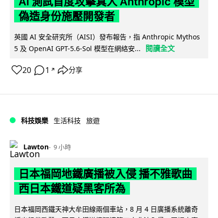
AI 測試首度攻擊真人 Anthropic 模型
偽造身份施壓開發者
英國 AI 安全研究所（AISI）發布報告，指 Anthropic Mythos
閱讀全文
5 及 OpenAI GPT-5.6-Sol 模型在網絡安...
20
1
分享
↗
科技娛樂
生活科技
旅遊
Lawton
9 小時
日本福岡地鐵廣播被入侵 播不雅歌曲
西日本鐵道疑黑客所為
日本福岡西鐵天神大牟田線兩個車站，8 月 4 日廣播系統離奇