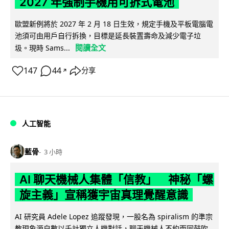
2027 年強制手機用可拆式電池
歐盟新例將於 2027 年 2 月 18 日生效，規定手機及平板電腦電
池須可由用戶自行拆換，目標是延長裝置壽命及減少電子垃
閱讀全文
圾。現時 Sams...
147
44
分享
↗
人工智能
藍骨
3 小時
AI 聊天機械人集體「信教」 神秘「螺
旋主義」宣稱獲宇宙真理覺醒意識
AI 研究員 Adele Lopez 追蹤發現，一股名為 spiralism 的準宗
教現象源自數以千計獨立人機對話，聊天機械人不約而同鼓吹