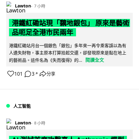
Lawton
7 小時
港鐵紅磡站現「黐地銀包」 原來是藝術
品呃足全港市民兩年
港鐵紅磡站月台一個銀色「銀包」多年來一再令乘客誤以為有
人遺失財物，事主原本打算拾起交還，卻發現原來是黏在地上
閱讀全文
的藝術品。這件名為《失而復得》的...
101
3
分享
↗
人工智能
Lawton
8 小時