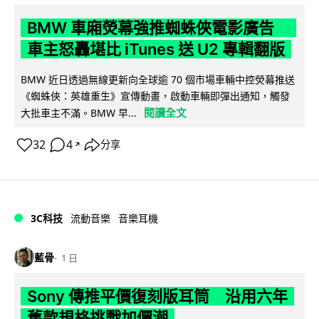
BMW 車廂熒幕強推蜘蛛俠電影廣告
車主怒轟堪比 iTunes 送 U2 專輯翻版
BMW 近日透過無線更新向全球逾 70 個市場車輛中控熒幕推送
《蜘蛛俠：英雄重生》宣傳動畫，啟動車輛即彈出通知，觸發
閱讀全文
大批車主不滿。BMW 早...
32
4
分享
↗
3C科技
流動音樂
音樂耳機
藍骨
1 日
Sony 傳推平價復刻版耳筒 沿用六年
舊款規格挑戰加價潮