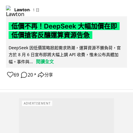
Lawton
1 日
低價不再！DeepSeek 大幅加價在即
低價搶客反釀運算資源告急
DeepSeek 因低價策略掀起需求熱潮，運算資源不勝負荷，官
方於 8 月 6 日宣布即將大幅上調 API 收費，惟未公布具體加
閱讀全文
幅。事件與...
69
20
分享
↗
ADVERTISEMENT