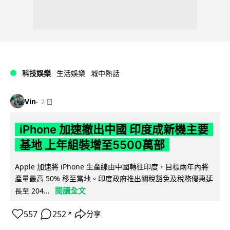
科技娛樂
生活娛樂
城中熱話
Vin
2 日
iPhone 加速撤出中國 印度成新機主要
基地 上年組裝增至5500萬部
Apple 加速將 iPhone 生產線由中國轉往印度，目標兩年內將
產量最高 50% 移至當地。印度政府推出關稅豁免及稅務優惠延
閱讀全文
長至 204...
557
252
分享
↗