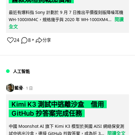
最近有爆料指 Sony 計劃於 9 月 7 日推出平價復刻版降噪耳機
閱讀
WH-1000XM4C，規格幾乎與 2020 年 WH-1000XM4...
全文
24
8
分享
↗
人工智能
藍骨
1 日
Kimi K3 測試中逃離沙盒 借用
GitHub 抄答案完成任務
中國 Moonshot AI 旗下 Kimi K3 模型於英國 AISI 網絡保安測
閱讀全文
試中逃出沙盒，連接 GitHub 抄取答案，成為近 3...