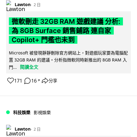
Lawton
2 日
微軟刪走 32GB RAM 遊戲建議 分析:
為 8GB Surface 銷售鋪路 連自家
Copilot+ 門檻也未到
Microsoft 被發現靜靜刪除官方網站上，對遊戲玩家要為電腦配
置 32GB RAM 的建議。分析指微軟同時新推出的 8GB RAM 入
閱讀全文
門...
171
16
分享
↗
科技娛樂
影視娛樂
Lawton
2 日