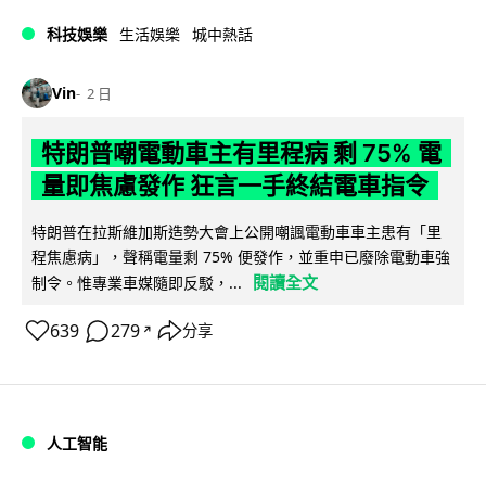
科技娛樂
生活娛樂
城中熱話
Vin
2 日
特朗普嘲電動車主有里程病 剩 75% 電
量即焦慮發作 狂言一手終結電車指令
特朗普在拉斯維加斯造勢大會上公開嘲諷電動車車主患有「里
程焦慮病」，聲稱電量剩 75% 便發作，並重申已廢除電動車強
閱讀全文
制令。惟專業車媒隨即反駁，...
639
279
分享
↗
人工智能