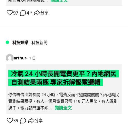
陽仰角及行道樹陰影...
97
4
分享
↗
科技娛樂
科技新聞
arthur
1 日
冷氣 24 小時長開電費更平？內地網民
自測結果兩極 專家拆解慳電邏輯
你信唔信冷氣長開 24 小時，電費反而平過開開關關？內地網民
實測結果兩極，有人一個月電費只需 118 元人民幣，有人飆到
閱讀全文
過千。電力部門話不能...
39
分享