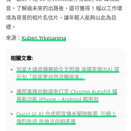
音。了解過未來的出路後，還可獲得 1 幅以工作環
境為背景的相片名信片，讓年輕人能夠以此為目
標。
來源：
Kuben Yrkesarena
相關文章:
加拿大議員懶審稿全文照讀 演講突讀出AI 提
示句「這是更自然流暢版本」
護照車牌自動填免打字 Chrome AutoFill 擴
展新功能 iPhone、Android 都用到
Gucci 以 AI 合成照宣傳米蘭時裝周 引網上
強烈批評 批做法自相矛盾