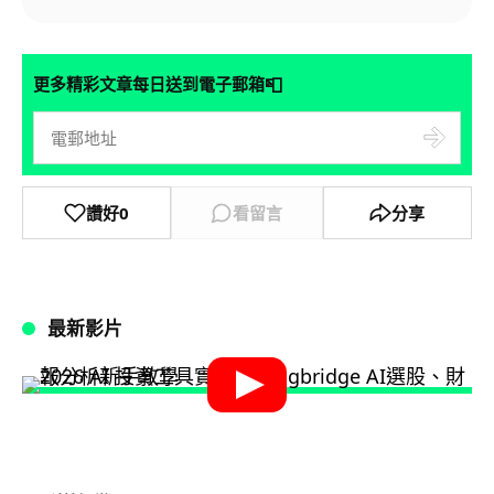
📮
更多精彩文章每日送到電子郵箱
讚好
0
看留言
分享
最新影片