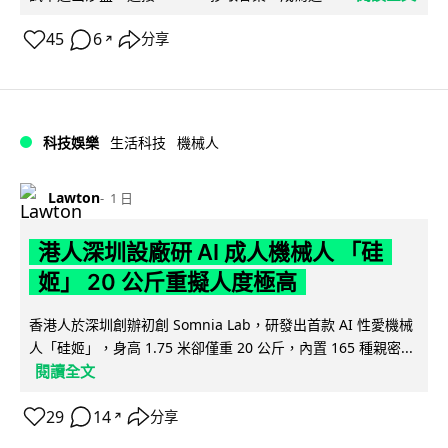
45
6
分享
↗
科技娛樂
生活科技
機械人
Lawton
1 日
港人深圳設廠研 AI 成人機械人 「硅
姬」 20 公斤重擬人度極高
香港人於深圳創辦初創 Somnia Lab，研發出首款 AI 性愛機械
人「硅姬」，身高 1.75 米卻僅重 20 公斤，內置 165 種親密...
閱讀全文
29
14
分享
↗