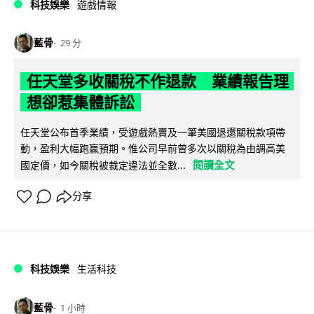
科技娛樂
遊戲情報
藍骨
29 分
任天堂多收關稅不作退款 業績報告理
想卻惹集體訴訟
任天堂公布首季業績，受遊戲熱賣及一筆美國退還關稅款項帶
動，盈利大幅跑贏預期。惟公司早前曾多次以關稅為由調高美
閱讀全文
國定價，如今關稅被裁定違法並全數...
分享
科技娛樂
生活科技
藍骨
1 小時