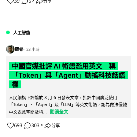
39
5
分享
↗
人工智能
藍骨
23 小時
中國官媒批評 AI 術語濫用英文 稱
「Token」與「Agent」動搖科技話語
權
人民網旗下評論於 8 月 6 日發表文章，批評中國廣泛使用
「Token」、「Agent」及「LLM」等英文術語，認為做法侵蝕
閱讀全文
中文表意空間及科...
693
303
分享
↗