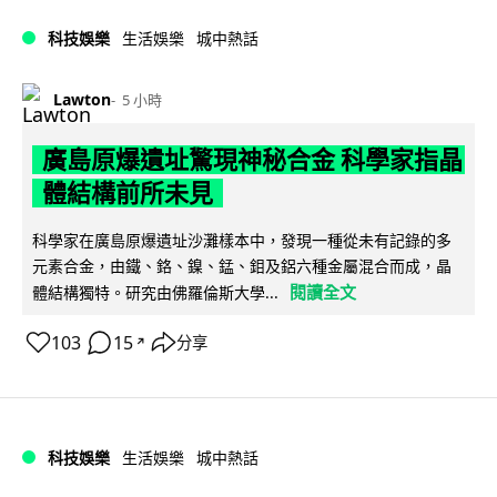
科技娛樂
生活娛樂
城中熱話
Lawton
5 小時
廣島原爆遺址驚現神秘合金 科學家指晶
體結構前所未見
科學家在廣島原爆遺址沙灘樣本中，發現一種從未有記錄的多
元素合金，由鐵、鉻、鎳、錳、鉬及鋁六種金屬混合而成，晶
閱讀全文
體結構獨特。研究由佛羅倫斯大學...
103
15
分享
↗
科技娛樂
生活娛樂
城中熱話