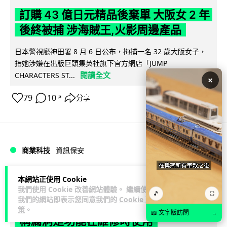
訂購 43 億日元精品後棄單 大阪女 2 年
後終被捕 涉海賊王,火影周邊產品
日本警視廳神田署 8 月 6 日公布，拘捕一名 32 歲大阪女子，
指她涉嫌在出版巨頭集英社旗下官方網店「JUMP
閱讀全文
CHARACTERS ST...
×
79
10
分享
↗
商業科技
資訊保安
Vin
2 日
本網站正使用 Cookie
我們使用 Cookie 改善網站體驗。 繼續使用
🎵
⛶
我們的網站即表示您同意我們的
Cookie 政
智博通路由器爆後門 官方緊急下架止血
策
。
📖 文字版訪問
→
稱漏洞是功能在維修時使用