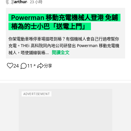
arthur
23 小時
Powerman 移動充電機械人登港 免鋪
樁為的士小巴「送電上門」
你架電動車喺停車場搵唔到樁？有個機械人會自己行過嚟幫你
充電。THEi 高科院同內地公司研發出 Powerman 移動充電機
閱讀全文
械人，唔使鋪線裝樁...
24
11
分享
↗
ADVERTISEMENT