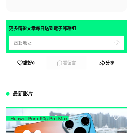
📮
更多精彩文章每日送到電子郵箱
讚好
0
看留言
分享
最新影片