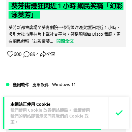
葵芳街燈狂閃近 1 小時 網民笑稱「幻彩
泳葵芳」
葵芳新都會廣場至葵青劇院一帶街燈昨晚突然狂閃近 1 小時，
吸引大批市民拍片上載社交平台，笑稱現場如 Disco 舞廳，更
閱讀全文
有網民戲稱「幻彩耀葵...
600
89
分享
↗
Windows 11
應用軟件
應用軟件
arthur
1 日
本網站正使用 Cookie
我們使用 Cookie 改善網站體驗。 繼續使用
Windows 11 太食 RAM？Microsoft 認
我們的網站即表示您同意我們的
Cookie 政
策
。
低威承諾為 8GB 電腦「減磅」