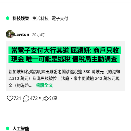
科技娛樂
生活科技
電子支付
Lawton
20 小時
當電子支付大行其道 屈穎妍: 商戶只收
現金 唯一可能是逃稅 倡稅局主動調查
新加坡知名粥店明輝田雞粥老闆涉逃稅逾 380 萬坡元（約港幣
2,310 萬元）及洗黑錢被控上法庭，家中更藏逾 240 萬坡元現
閱讀全文
金（約港幣...
721
472
分享
↗
人工智能