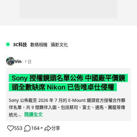
3C科技
數碼相機
攝影文化
Vin
1 日
Sony 授權鏡頭名單公佈 中國廠平價鏡
頭全數缺席 Nikon 已告唯卓仕侵權
Sony 公佈截至 2026 年 7 月的 E-Mount 鏡頭官方授權合作夥
伴名單，共 9 間夥伴入圍，包括蔡司、富士、適馬、騰龍等傳
閱讀全文
統光...
553
164
分享
↗