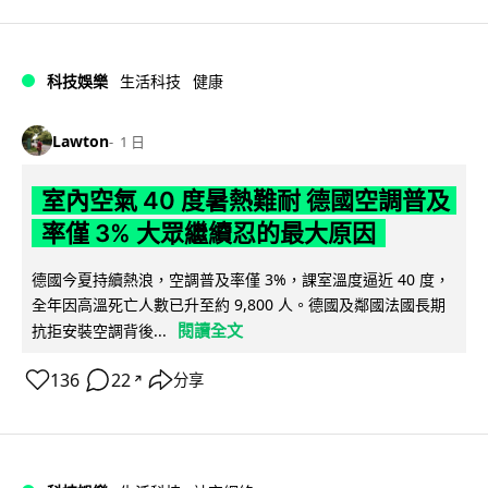
科技娛樂
生活科技
健康
Lawton
1 日
室內空氣 40 度暑熱難耐 德國空調普及
率僅 3% 大眾繼續忍的最大原因
德國今夏持續熱浪，空調普及率僅 3%，課室溫度逼近 40 度，
全年因高溫死亡人數已升至約 9,800 人。德國及鄰國法國長期
閱讀全文
抗拒安裝空調背後...
136
22
分享
↗