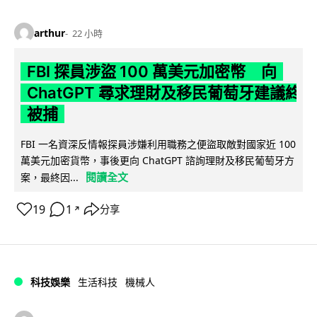
arthur
22 小時
FBI 探員涉盜 100 萬美元加密幣 向
ChatGPT 尋求理財及移民葡萄牙建議終
被捕
FBI 一名資深反情報探員涉嫌利用職務之便盜取敵對國家近 100
萬美元加密貨幣，事後更向 ChatGPT 諮詢理財及移民葡萄牙方
閱讀全文
案，最終因...
19
1
分享
↗
科技娛樂
生活科技
機械人