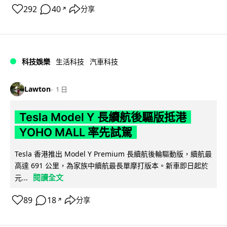
292
40
分享
↗
科技娛樂
生活科技
汽車科技
Lawton
1 日
Tesla Model Y 長續航後驅版抵港
YOHO MALL 率先試駕
Tesla 香港推出 Model Y Premium 長續航後輪驅動版，續航最
高達 691 公里，為家族中續航最長單摩打版本。新車即日起於
閱讀全文
元...
89
18
分享
↗