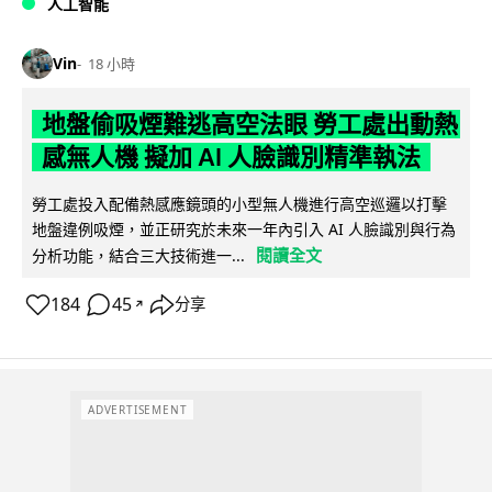
人工智能
Vin
18 小時
地盤偷吸煙難逃高空法眼 勞工處出動熱
感無人機 擬加 AI 人臉識別精準執法
勞工處投入配備熱感應鏡頭的小型無人機進行高空巡邏以打擊
地盤違例吸煙，並正研究於未來一年內引入 AI 人臉識別與行為
閱讀全文
分析功能，結合三大技術進一...
184
45
分享
↗
ADVERTISEMENT