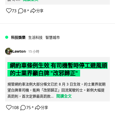
73
8
分享
↗
科技娛樂
生活科技
智慧城市
Lawton
15 小時
網約車條例生效 有司機暫時停工避風頭
的士業界籲白牌 "改邪歸正"
規管網約車法例大部分條文已於 8 月 3 日生效，的士業界就期
望白牌車司機，能夠「改邪歸正」回流駕駛的士。新例大幅提
閱讀全文
高罰則，首次定罪最高罰款...
108
75
分享
↗