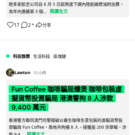
陸多家航空公司自 8 月 5 日起再度下調內陸航線燃油附加費，
閱讀全文
為年內連續第 3 個...
17
2
分享
↗
科技娛樂
生活科技
區塊鏈
Lawton
15 小時
Fun Coffee 咖啡騙局爆煲 咖啡包裝虛
擬貨幣投資騙局 港澳警拘 8 人涉款
9,400 萬元
香港警方聯同澳門司警搗破以養生咖啡生意包裝的虛擬貨幣投
資騙局 Fun Coffee，兩地共拘捕 8 人，接獲逾 200 宗舉報，涉
閱讀全文
款 9,4...