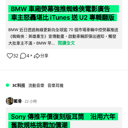
BMW 車廂熒幕強推蜘蛛俠電影廣告
車主怒轟堪比 iTunes 送 U2 專輯翻版
BMW 近日透過無線更新向全球逾 70 個市場車輛中控熒幕推送
《蜘蛛俠：英雄重生》宣傳動畫，啟動車輛即彈出通知，觸發
閱讀全文
大批車主不滿。BMW 早...
32
4
分享
↗
3C科技
流動音樂
音樂耳機
藍骨
22 小時
Sony 傳推平價復刻版耳筒 沿用六年
舊款規格挑戰加價潮