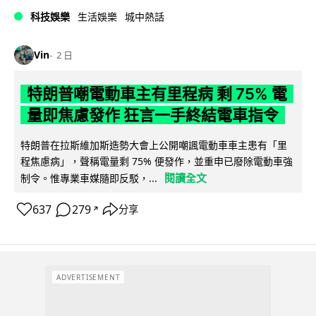
科技娛樂
生活娛樂
城中熱話
Vin
2 日
特朗普嘲電動車主有里程病 剩 75% 電
量即焦慮發作 狂言一手終結電車指令
特朗普在拉斯維加斯造勢大會上公開嘲諷電動車車主患有「里
程焦慮病」，聲稱電量剩 75% 便發作，並重申已廢除電動車強
閱讀全文
制令。惟專業車媒隨即反駁，...
637
279
分享
↗
ADVERTISEMENT