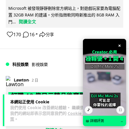
Microsoft 被發現靜靜刪除官方網站上，對遊戲玩家要為電腦配
置 32GB RAM 的建議。分析指微軟同時新推出的 8GB RAM 入
閱讀全文
門...
170
16
分享
↗
×
科技娛樂
影視娛樂
Lawton
2 日
訂購 43 億日元精品後棄單 大阪女 2 年
本網站正使用 Cookie
後終被捕 涉海賊王,火影周邊產品
我們使用 Cookie 改善網站體驗。 繼續使用
🎵
⛶
我們的網站即表示您同意我們的
Cookie 政
日本警視廳神田署 8 月 6 日公布，拘捕一名 32 歲大阪女子，
策
。
📖 詳細評測
→
指她涉嫌在出版巨頭集英社旗下官方網店「JUMP