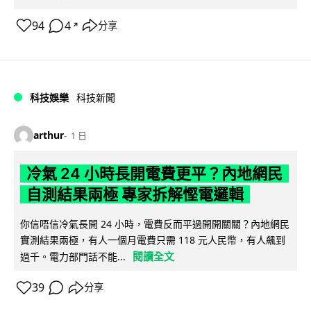
94
4
分享
↗
科技娛樂
科技新聞
arthur
1 日
冷氣 24 小時長開電費更平？內地網民
自測結果兩極 專家拆解慳電邏輯
你信唔信冷氣長開 24 小時，電費反而平過開開關關？內地網民
實測結果兩極，有人一個月電費只需 118 元人民幣，有人飆到
閱讀全文
過千。電力部門話不能...
39
分享