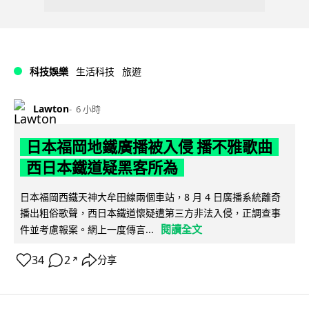
科技娛樂
生活科技
旅遊
Lawton
6 小時
日本福岡地鐵廣播被入侵 播不雅歌曲
西日本鐵道疑黑客所為
日本福岡西鐵天神大牟田線兩個車站，8 月 4 日廣播系統離奇
播出粗俗歌聲，西日本鐵道懷疑遭第三方非法入侵，正調查事
閱讀全文
件並考慮報案。網上一度傳言...
34
2
分享
↗