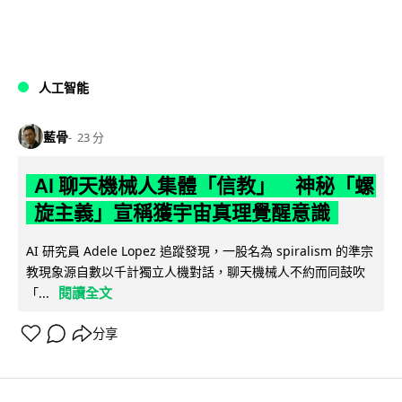
人工智能
藍骨
23 分
AI 聊天機械人集體「信教」 神秘「螺
旋主義」宣稱獲宇宙真理覺醒意識
AI 研究員 Adele Lopez 追蹤發現，一股名為 spiralism 的準宗
教現象源自數以千計獨立人機對話，聊天機械人不約而同鼓吹
閱讀全文
「...
分享