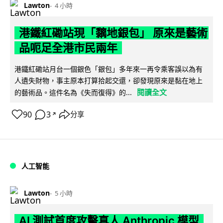
Lawton
4 小時
港鐵紅磡站現「黐地銀包」 原來是藝術
品呃足全港市民兩年
港鐵紅磡站月台一個銀色「銀包」多年來一再令乘客誤以為有
人遺失財物，事主原本打算拾起交還，卻發現原來是黏在地上
閱讀全文
的藝術品。這件名為《失而復得》的...
90
3
分享
↗
人工智能
Lawton
5 小時
AI 測試首度攻擊真人 Anthropic 模型