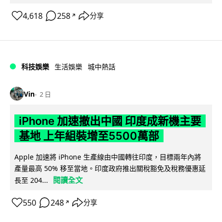
4,618
258
分享
↗
科技娛樂
生活娛樂
城中熱話
Vin
2 日
iPhone 加速撤出中國 印度成新機主要
基地 上年組裝增至5500萬部
Apple 加速將 iPhone 生產線由中國轉往印度，目標兩年內將
產量最高 50% 移至當地。印度政府推出關稅豁免及稅務優惠延
閱讀全文
長至 204...
550
248
分享
↗