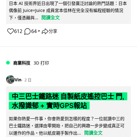
日本 AI 技術界近日出現了一個引發廣泛討論的熱門話題：日本
偶像前 Juice=Juice 成員宮本佳林在完全沒有編程經驗的情況
閱讀全文
下，僅憑藉與...
612
64
分享
↗
商業科技
3D 打印
Vin
2 日
中三巴士鐵路迷 自製紙皮遙控巴士 門,
水撥識郁 + 實時GPS報站
如果你熱愛一件事，你會熱愛到怎樣的程度？一位就讀中三的
巴士鐵路迷，選擇由零開始，把自己的興趣一步步變成真正可
閱讀全文
以運作的作品。他以紙皮親手製作出...