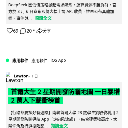
DeepSeek 因低價策略掀起需求熱潮，運算資源不勝負荷，官
方於 8 月 6 日宣布即將大幅上調 API 收費，惟未公布具體加
閱讀全文
幅。事件與...
69
20
分享
↗
iOS App
應用軟件
應用軟件
Lawton
1 日
首爾大生 2 星期開發防曬地圖 一日暴增
2 萬人下載衝榜首
【行路都要揀好有遮陰】南韓首爾大學 23 歲學生劉敏俊利用 2
星期開發防曬導航 App「走向陰涼處」，結合建築物高度、太
閱讀全文
陽仰角及行道樹陰影...