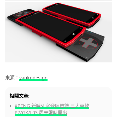
來源：
yankodesign
相關文章:
XPENG 新陳列室登陸啟德 三大車款
P7/GX/L03 周末限時展出